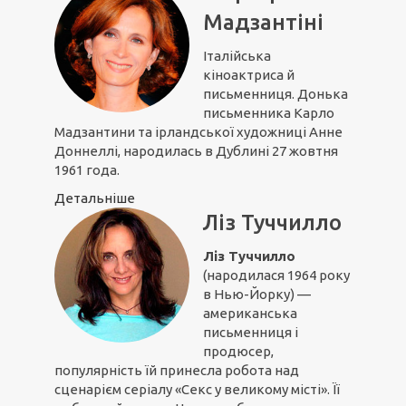
Мадзантіні
Італійська
кіноактриса й
письменниця. Донька
письменника Карло
Мадзантини та ірландської художниці Анне
Доннеллі, народилась в Дублині 27 жовтня
1961 года.
Детальніше
Ліз Туччилло
Ліз Туччилло
(народилася 1964 року
в Нью-Йорку) —
американська
письменниця і
продюсер,
популярність їй принесла робота над
сценарієм серіалу «Секс у великому місті». Її