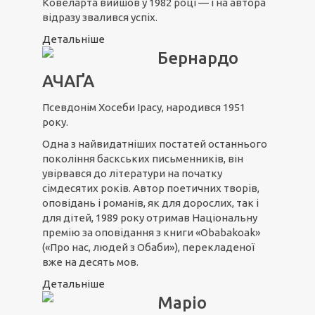
Ковеларта вийшов у 1982 році — і на автора
відразу звалився успіх.
Детальніше
Бернардо
АЧАҐА
Псевдонім Хосеби Ірасу, народився 1951
року.
Одна з найвидатніших постатей останнього
покоління баскських письменників, він
увірвався до літератури на початку
сімдесятих років. Автор поетичних творів,
оповідань і романів, як для дорослих, так і
для дітей, 1989 року отримав Національну
премію за оповідання з книги «Obabakoak»
(«Про нас, людей з Обаби»), перекладеної
вже на десять мов.
Детальніше
Маріо