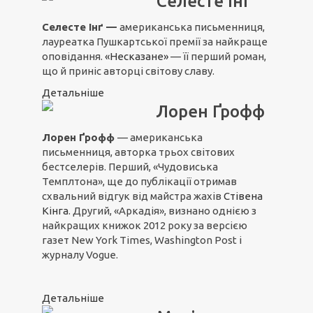
Селесте Інґ
Селесте Інґ —
американська письменниця,
лауреатка Пушкартської премії за найкраще
оповідання.
«Несказане»
— її перший роман,
що й приніс авторці світову славу.
Детальніше
Лорен Ґрофф
Лорен Ґрофф
— американська
письменниця, авторка трьох світових
бестселерів. Перший, «Чудовиська
Темплтона», ще до публікації отримав
схвальний відгук від майстра жахів
Стівена
Кінга
. Другий, «Аркадія», визнано однією з
найкращих книжок 2012 року за версією
газет New York Times, Washington Post і
журналу Vogue.
Детальніше