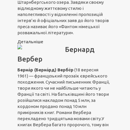
Штарнбергського озера. Завдяки своєму
відлюдному життєвому стилю і
наполегливості у відхиленні пропозицій
інтерв’ю й офіціальних заяв до його творів
преса називає його «Фантом німецької
розважальної літератури».
Детальніше
Бернард
Вербер
Берна́р (Берна́рд) Вербе́р
(18 вересня
1961) — французький прозаїк єврейського
походження. Сучасний письменник Франції,
твори якого чи не найбільше читають у
Франції та світі. На батьківщині його твори
розійшлися накладом понад 5 млн, за
кордоном продано понад 10 млн
примірників книг. Романи Вербера
перекладено тридцятьма мовами світу.У
книгах Вербера багато пророчого, тому він