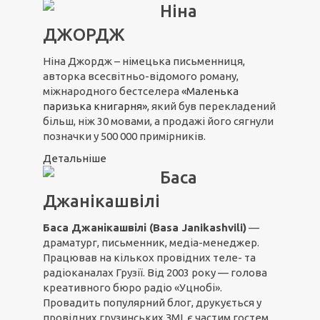
Ніна
ДЖОРДЖ
Ніна Джордж – німецька письменниця,
авторка всесвітньо-відомого роману,
міжнародного бестселера
«Маленька
паризька книгарня»
, який був перекладений
більш, ніж 30 мовами, а продажі його сягнули
позначки у 500 000 примірників.
Детальніше
Баса
Джанікашвілі
Баса Джанікашвілі (Basa Janikashvili)
—
драматург, письменник, медіа-менеджер.
Працював на кількох провідних теле- та
радіоканалах Грузії. Від 2003 року — голова
креативного бюро радіо «Уцнобі».
Провадить популярний блог, друкується у
провідних грузинських ЗМІ, є частим гостем