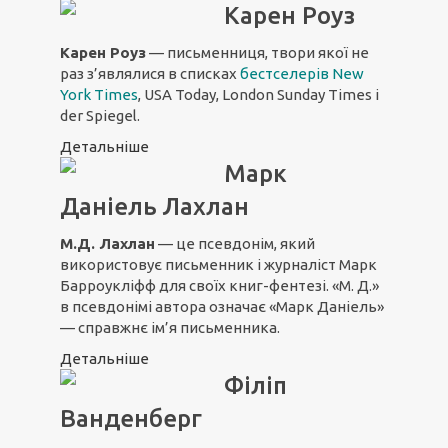
Карен Роуз
Карен Роуз
— письменниця, твори якої не
раз з’являлися в списках
бестселерів New
York Times
, USA Today, London Sunday Times і
der Spiegel.
Детальніше
Марк
Даніель Лахлан
М.Д. Лахлан
— це псевдонім, який
використовує письменник і журналіст Марк
Барроукліфф для своїх книг-фентезі. «М. Д.»
в псевдонімі автора означає «Марк Даніель»
— справжнє ім’я письменника.
Детальніше
Філіп
Ванденберг