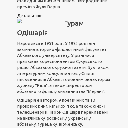
став єдиним письменником, нагородженим
премією Жуля Верна.
Детальніше
Гурам
Одішарія
Народився в 1951 році. У 1975 році він
закінчив історико-філологічний факультет
Абхазького університету. У різні часи
працював кореспондентом Сухумського
радіо, Абхазької окружної газети. Був також
літературним консультантом у Спілці
письменників Абхазії, головним редактором
журналу "Ріца", а також директором
абхазького філіалу видавництва "Мерані".
Одішарія є автором 9 поетичних та 10
прозових книг, кількох п'єс, а також кіно- і
телесценаріїв. Твори Одішаріі перекладені
на англійську, російську, українську,
абхазьку, турецьку, вірменську,