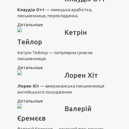
Клаудіа Отт
— німецька арабістка,
письменниця, перекладачка.
Детальніше
Кетрін
Тейлор
Кетрін Тейлор — популярна сучасна
письменниця.
Детальніше
Лорен Хіт
Лорен Хіт
— американська письменниця
англійського походження.
Детальніше
Валерій
Єремєєв
Валерій Єремєєв — сучасний письменник,