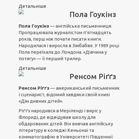
Детальніше
Пола Гоукінз
Пола Гоукінз
— англійська письменниця.
Пропрацювала журналістом п’ятнадцять
років, перш ніж почати писати книги.
Народилася і виросла в Зімбабве. У 1989 році
Пола переїхала до Лондона. «Дівчина у
потягу» — її перший трилер.
Детальніше
Ренсом Ріґґз
Ренсом Ріґґз
— американський письменник
і сценарист, відомий завдяки своїй книзі
«Дім дивних дітей».
Ріґґз народився в Меріленді і виріс у
Флориді, де відвідував школу для
обдарованих дітей. Він вивчав англійську
літературу в коледжі Кеньонаі та
кінематографію в Університеті Південної