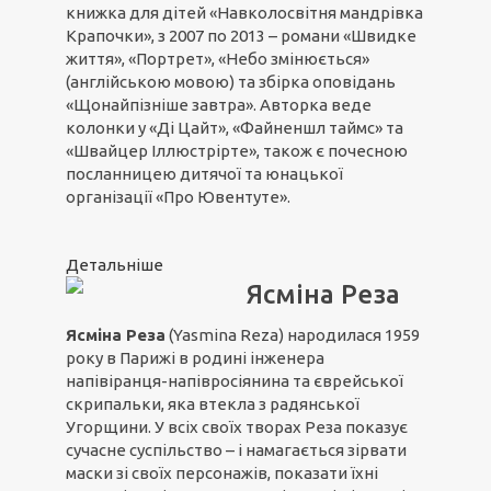
книжка для дітей «Навколосвітня мандрівка
Крапочки», з 2007 по 2013 – романи «Швидке
життя», «Портрет», «Небо змінюється»
(англійською мовою) та збірка оповідань
«Щонайпізніше завтра». Авторка веде
колонки у «Ді Цайт», «Файненшл таймс» та
«Швайцер Іллюстрірте», також є почесною
посланницею дитячої та юнацької
організації «Про Ювентуте».
Детальніше
Ясміна Реза
Ясміна Реза
(Yasmina Reza) народилася 1959
року в Парижі в родині інженера
напівіранця-напівросіянина та єврейської
скрипальки, яка втекла з радянської
Угорщини. У всіх своїх творах Реза показує
сучасне суспільство – і намагається зірвати
маски зі своїх персонажів, показати їхні