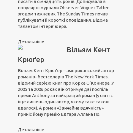
писати в сімнадцять років. Дописувала в
популярні журнали Observer, Vogue і Tatler;
згодом тижневик The Sunday Times почав
публікувати її короткі оповідання. Відома
талантом інтерв’юера.
Детальніше
Вільям Кент
Крюґер
Вільям Кент Крюґер – американський автор
романів- бестселерів The New York Times,
відомий серією книг про Корка О’Коннора. У
2005 та 2006 роках він отримує дві поспіль
премії Anthony за найкращий роман (у світі є
іще лишень один автор, якому таке також
вдалося). А роман
«Звичайна вдячність»
приніс йому премію Едґара Аллана По.
Детальніше