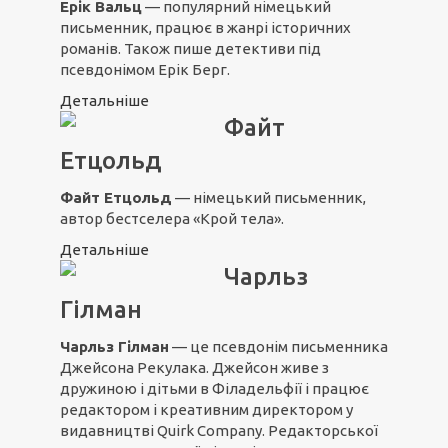
Ерік Вальц
— популярний німецький
письменник, працює в жанрі історичних
романів. Також пише детективи під
псевдонімом Ерік Берг.
Детальніше
Файт
Етцольд
Файт Етцольд
— німецький письменник,
автор бестселера «Крой тела».
Детальніше
Чарльз
Гілман
Чарльз Гілман
— це псевдонім письменника
Джейсона Рекулака. Джейсон живе з
дружиною і дітьми в Філадельфії і працює
редактором і креативним директором у
видавництві Quirk Company. Редакторської