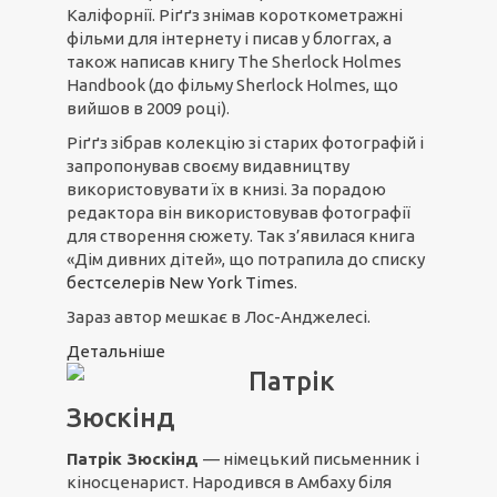
Каліфорнії. Ріґґз знімав короткометражні
фільми для інтернету і писав у блоггах, а
також написав книгу The Sherlock Holmes
Handbook (до фільму Sherlock Holmes, що
вийшов в 2009 році).
Ріґґз зібрав колекцію зі старих фотографій і
запропонував своєму видавництву
використовувати їх в книзі. За порадою
редактора він використовував фотографії
для створення сюжету. Так з’явилася книга
«Дім дивних дітей», що потрапила до списку
бестселерів New York Times
.
Зараз автор мешкає в Лос-Анджелесі.
Детальніше
Патрік
Зюскінд
Патрік Зюскінд
— німецький письменник і
кіносценарист. Народився в Амбаху біля