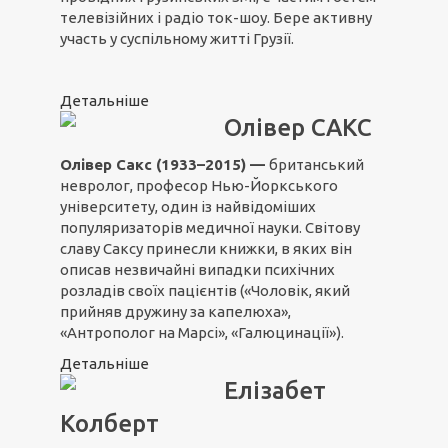
телевізійних і радіо ток-шоу. Бере активну
участь у суспільному житті Грузії.
Детальніше
Олівер САКС
Олівер Сакс (1933–2015) —
британський
невролог, професор Нью-Йоркського
університету, один із найвідоміших
популяризаторів медичної науки. Світову
славу Саксу принесли книжки, в яких він
описав незвичайні випадки психічних
розладів своїх пацієнтів («Чоловік, який
прийняв дружину за капелюха»,
«Антрополог на Марсі», «Галюцинації»).
Детальніше
Елізабет
Колберт