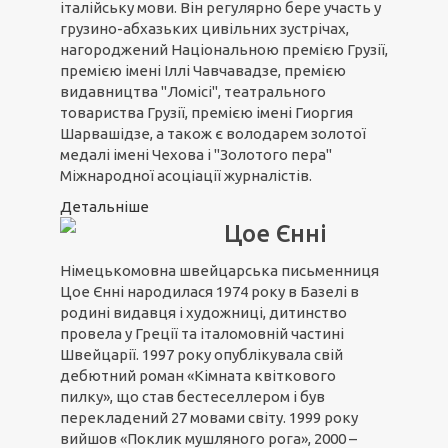
італійську мови. Він регулярно бере участь у
грузино-абхазьких цивільних зустрічах,
нагороджений Національною премією Грузії,
премією імені Іллі Чавчавадзе, премією
видавництва "Ломісі", театрального
товариства Грузії, премією імені Гиоргия
Шарвашідзе, а також є володарем золотої
медалі імені Чехова і "Золотого пера"
Міжнародної асоціації журналістів.
Детальніше
Цое Єнні
Німецькомовна швейцарська письменниця
Цое Єнні народилася 1974 року в Базелі в
родині видавця і художниці, дитинство
провела у Греції та італомовній частині
Швейцарії. 1997 року опублікувала свій
дебютний роман «Кімната квіткового
пилку», що став бестеселлером і був
перекладений 27 мовами світу. 1999 року
вийшов «Поклик мушляного рога», 2000 –