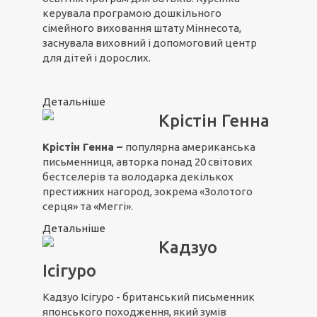
керувала програмою дошкільного
сімейного виховання штату Міннесота,
заснувала виховний і допомоговий центр
для дітей і дорослих.
Детальніше
Крістін Генна
Крістін Генна –
популярна американська
письменниця, авторка понад 20 світових
бестселерів та володарка декількох
престижних нагород, зокрема «Золотого
серця» та «Меггі».
Детальніше
Кадзуо
Ісігуро
Кадзуо Ісігуро - британський письменник
японського походження, який зумів