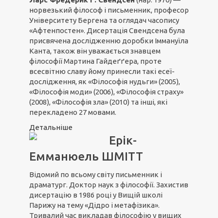
норвезький філософ і письменник, професор
Університету Бергена та оглядач часопису
«Афтенпостен». Дисертація Свендсена була
присвячена дослідженню доробки Іммануїла
Канта, також він уважається знавцем
філософії Мартина Гайдеґґера, проте
всесвітню славу йому принесли такі есеї-
дослідження, як «Філософія нудьги» (2005),
«Філософія моди» (2006), «Філософія страху»
(2008), «Філософія зла» (2010) та інші, які
перекладено 27 мовами.
Детальніше
Ерік-
Емманюель ШМІТТ
Відомий по всьому світу письменник і
драматург. Доктор наук з філософії. Захистив
дисертацію в 1986 році у Вищій школі
Парижу на тему «Дідро і метафізика».
Тривалий час викладав філософію у вищих