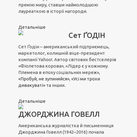
премію миру, ставши наймолодшою
лауреаткою в історії нагороди.
Детальніше
Сет ҐОДІН
Сет Ґодін – американський підприємець,
маркетолог, колишній віце-президент
компанії Yahoo!. Автор світових бестселерів
«Фіолетова корова», «Лідер є у кожному.
Племена в епоху соціальних мереж»,
«Пробуй, не зупиняйся»
,
«Усі ми трохи
дивакуваті»
та інших.
Детальніше
ДЖОРДЖИНА ГОВЕЛЛ
Американська журналістка й письменниця
Джорджина Говелл (1942–2016) почала