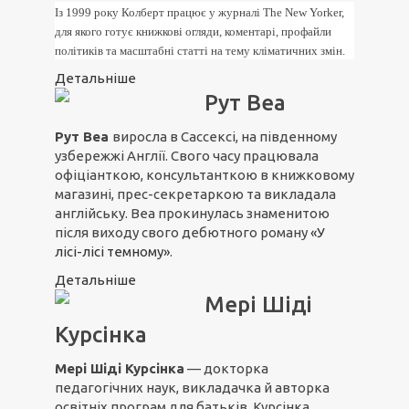
Із 1999 року Колберт працює у журналі The New Yorker,
для якого готує книжкові огляди, коментарі, профайли
політиків та масштабні статті на тему кліматичних змін.
Детальніше
Рут Веа
Рут Веа
виросла в Сассексі, на південному
узбережжі Англії. Свого часу працювала
офіціанткою, консультанткою в книжковому
магазині, прес-секретаркою та викладала
англійську. Веа прокинулась знаменитою
після виходу свого дебютного роману
«У
лісі-лісі темному»
.
Детальніше
Мері Шіді
Курсінка
Мері Шіді Курсінка
— докторка
педагогічних наук, викладачка й авторка
освітніх програм для батьків. Курсінка