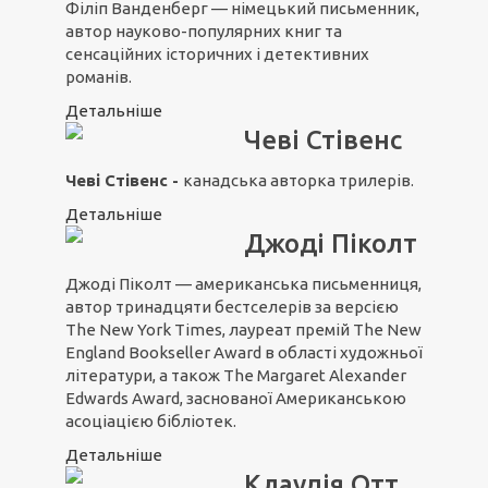
Філіп Ванденберг — німецький письменник,
автор науково-популярних книг та
сенсаційних історичних і детективних
романів.
Детальніше
Чеві Стівенс
Чеві Стівенс -
канадська авторка трилерів.
Детальніше
Джоді Піколт
Джоді Піколт — американська письменниця,
автор тринадцяти бестселерів за версією
The New York Times, лауреат премій The New
England Bookseller Award в області художньої
літератури, а також The Margaret Alexander
Edwards Award, заснованої Американською
асоціацією бібліотек.
Детальніше
Клаудія Отт