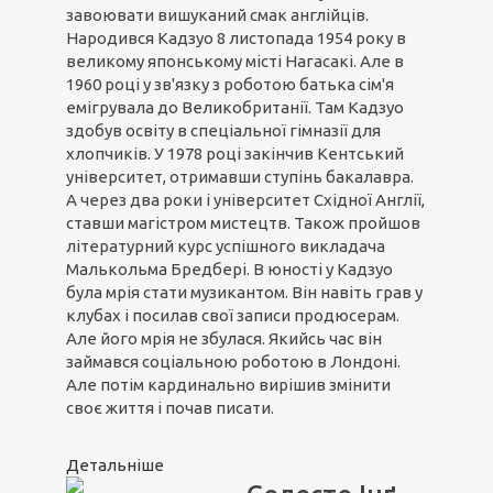
завоювати вишуканий смак англійців.
Народився Кадзуо 8 листопада 1954 року в
великому японському місті Нагасакі. Але в
1960 році у зв'язку з роботою батька сім'я
емігрувала до Великобританії. Там Кадзуо
здобув освіту в спеціальної гімназії для
хлопчиків. У 1978 році закінчив Кентський
університет, отримавши ступінь бакалавра.
А через два роки і університет Східної Англії,
ставши магістром мистецтв. Також пройшов
літературний курс успішного викладача
Малькольма Бредбері. В юності у Кадзуо
була мрія стати музикантом. Він навіть грав у
клубах і посилав свої записи продюсерам.
Але його мрія не збулася. Якийсь час він
займався соціальною роботою в Лондоні.
Але потім кардинально вирішив змінити
своє життя і почав писати.
Детальніше