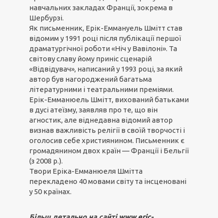
навчальних закладах Франції, зокрема в
Шербурзі.
Як письменник, Ерік-Еммануель Шмітт став
відомим у 1991 році після публікації першої
драматургічної роботи «Ніч у Вавілоні». Та
світову славу йому приніс сценарій
«Відвідувач», написаний у 1993 році, за який
автор був нагороджений багатьма
літературними і театральними преміями.
Ерік-Емманюель Шмітт, вихований батьками
в дусі атеїзму, заявляв про те, що він
агностик, але віднедавна відомий автор
визнав важливість релігії в своїй творчості і
оголосив себе християнином. Письменник є
громадянином двох країн — Франції і Бельгії
(з 2008 р.).
Твори Еріка-Емманюеля Шмітта
перекладено 40 мовами світу та інсценовані
у 50 країнах.
Більш детально на сайті
www.eric-