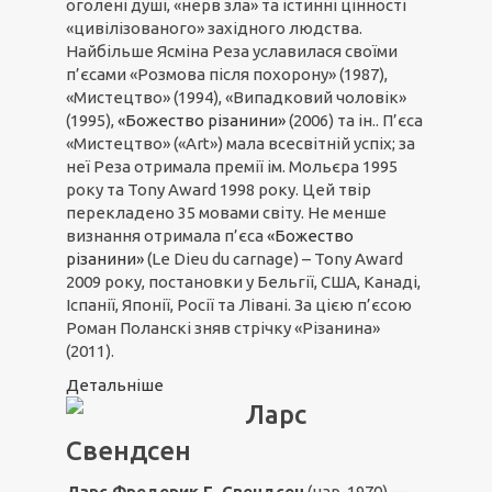
оголені душі, «нерв зла» та істинні цінності
«цивілізованого» західного людства.
Найбільше Ясміна Реза уславилася своїми
п’єсами «Розмова після похорону» (1987),
«Мистецтво» (1994), «Випадковий чоловік»
(1995),
«Божество різанини»
(2006) та ін.. П’єса
«Мистецтво» («Art») мала всесвітній успіх; за
неї Реза отримала премії ім. Мольєра 1995
року та Tony Award 1998 року. Цей твір
перекладено 35 мовами світу. Не менше
визнання отримала п’єса
«Божество
різанини»
(Le Dieu du carnage) – Tony Award
2009 року, постановки у Бельгії, США, Канаді,
Іспанії, Японії, Росії та Лівані. За цією п’єсою
Роман Поланскі зняв стрічку «Різанина»
(2011).
Детальніше
Ларс
Свендсен
Ларс Фредерик Г. Свендсен
(нар. 1970) —