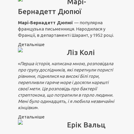
Марі-
Бернадетт Дюпюї
Марі-Бернадетт Дюпюї
— популярна
французька письменниця. Народилася у
Франції, в департаменті Шарант, у 1952 році.
Детальніше
Ліз Колі
«
Перша історія, написана мною, розповідала
про групу дослідників, які перетнули пористі
рівнини, піднялися на високі Білі гори,
перепливли гаряче море і досягли нарешті
своєї мети. Це розповідь про бактерії
стрептокока, що потрапили в горло людини.
Мені було одинадцять, і я любила незвичайні
кінцівки
».
Детальніше
Ерік Вальц