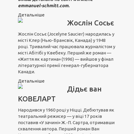
emmanuel-schmitt.com
.
Детальніше
Жослін Сосьє
Жослін Сосьє (Jocelyne Saucier) народилась у
місті Клер (Нью-Брансвік, Канада) у 1948
році. Тривалий час працювала журналістом у
місті Абітібі у Квебеку. Перший же роман —
«Життя як картина» (1996) — вийшов у фінал
літературної премії генерал-губернатора
Канади.
Детальніше
Дідьє ван
КОВЕЛАРТ
Народився у 1960 році у Ніцці. Дебютував як
театральний режисер — у віці 17 років
поставив «У зачині» Ж.-П. Сартра, отримавши
схвалення автора. Перший роман Ван