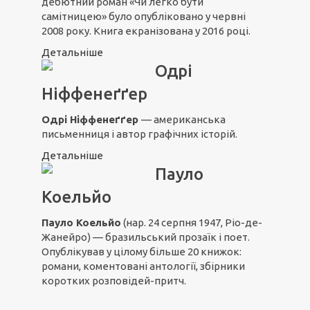
дебютний роман «Чи легко бути
самітницею» було опубліковано у червні
2008 року. Книга екранізована у 2016 році.
Детальніше
Одрі
Ніффенеґґер
Одрі Ніффенеґґер
— американська
письменниця і автор графічних історій.
Детальніше
Пауло
Коельйо
Пауло Коельйо
(нар. 24 серпня 1947, Ріо-де-
Жанейро) — бразильський прозаїк і поет.
Опублікував у цілому більше 20 книжок:
романи, коментовані антології, збірники
коротких розповідей-притч.