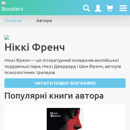
To
nav
Головна
Автори
Ніккі Френч
Ніккі Френч — це літературний псевдонім англійської
подружньої пари, Ніккі Джеррард і Шон Френч, авторів
психологічних трилерів.
ЧИТАТИ ПОВНУ БІОГРАФІЮ
Популярні книги автора