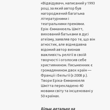
«Відвідувач», написаний у 1993
році, за який автор був
нагороджений багатьма
літературними і
театральними преміями.
Ерік-Емманюель Шмітт,
вихований батьками в дусі
атеїзму, заявляв про те, що він
агностик, але віднедавна
відомий автор визнав
важливість релігії в своїй
творчості і оголосив себе
християнином. Письменник є
громадянином двох країн —
Франції і Бельгії (з 2008 р.).
Твори Еріка-Емманюеля
Шмітта перекладено 40
мовами світу та інсценовані у
50 країнах.
Більш детально на