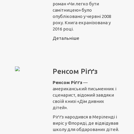
роман «Чи легко бути
самітницею» було
опубліковано у червні 2008
року. Книга екранізована у
2016 році.
Детальніше
Ренсом Ріґґз
Ренсом Ріґґз
—
американський письменник і
сценарист, відомий завдяки
своїй книзі «Дім дивних
дітей».
Ріґґз народився в Меріленді і
виріс у Флориді, де відвідував
школу для обдарованих дітей.