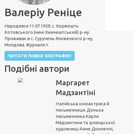
Валеріу Реніце
Народився 11.07.1959, с. Хоржешть
Котовського (нині Хинчештський) р-ну.
Проживає в с. Суручень Яловенкого р-ну,
Молдлва. Журналіст.
ЧИТАТИ ПОВНУ БІОГРАФІЮ
Подібні автори
Маргарет
Мадзантіні
Італійська кіноактриса й
письменниця. Донька
письменника Карло
Мадзантини та ірландської
художниці Анне Доннеллі,