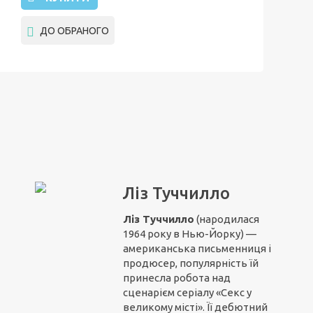
ДО ОБРАНОГО
Ліз Туччилло
Ліз Туччилло
(народилася
1964 року в Нью-Йорку) —
американська письменниця і
продюсер, популярність їй
принесла робота над
сценарієм серіалу «Секс у
великому місті». Її дебютний