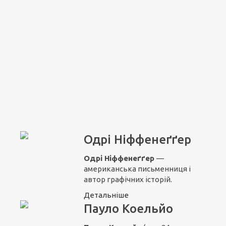
Одрі Ніффенеґґер
Одрі Ніффенеґґер
—
американська письменниця і
автор графічних історій.
Детальніше
Пауло Коельйо