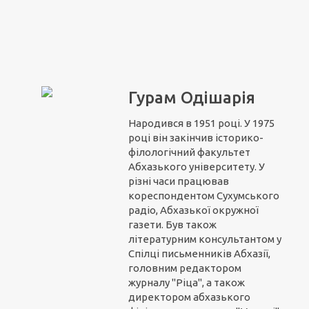
Гурам Одішарія
Народився в 1951 році. У 1975
році він закінчив історико-
філологічний факультет
Абхазького університету. У
різні часи працював
кореспондентом Сухумського
радіо, Абхазької окружної
газети. Був також
літературним консультантом у
Спілці письменників Абхазії,
головним редактором
журналу "Ріца", а також
директором абхазького