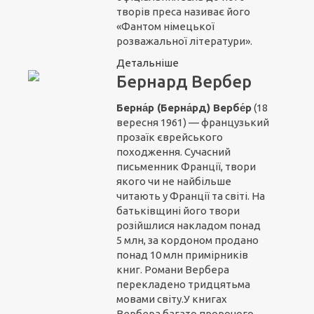
творів преса називає його
«Фантом німецької
розважальної літератури».
Детальніше
Бернард Вербер
Берна́р (Берна́рд) Вербе́р
(18
вересня 1961) — французький
прозаїк єврейського
походження. Сучасний
письменник Франції, твори
якого чи не найбільше
читають у Франції та світі. На
батьківщині його твори
розійшлися накладом понад
5 млн, за кордоном продано
понад 10 млн примірників
книг. Романи Вербера
перекладено тридцятьма
мовами світу.У книгах
Вербера багато пророчого,