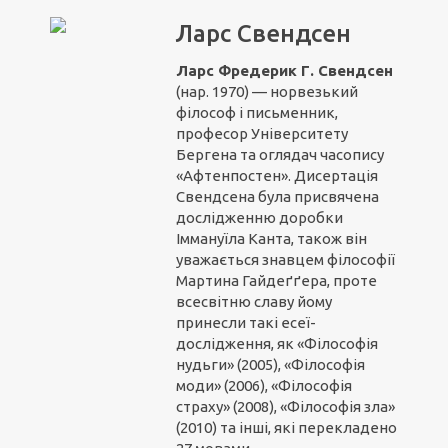
Ларс Свендсен
Ларс Фредерик Г. Свендсен
(нар. 1970) — норвезький
філософ і письменник,
професор Університету
Бергена та оглядач часопису
«Афтенпостен». Дисертація
Свендсена була присвячена
дослідженню доробки
Іммануїла Канта, також він
уважається знавцем філософії
Мартина Гайдеґґера, проте
всесвітню славу йому
принесли такі есеї-
дослідження, як «Філософія
нудьги» (2005), «Філософія
моди» (2006), «Філософія
страху» (2008), «Філософія зла»
(2010) та інші, які перекладено