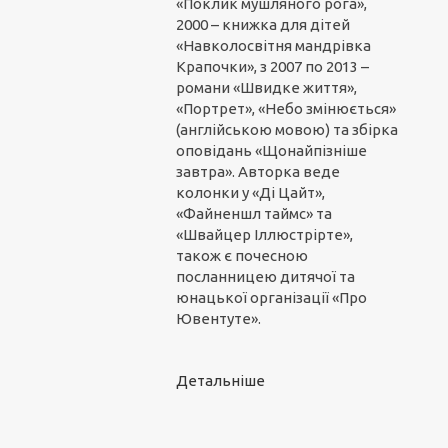
«Поклик мушляного рога»,
2000 – книжка для дітей
«Навколосвітня мандрівка
Крапочки», з 2007 по 2013 –
романи «Швидке життя»,
«Портрет», «Небо змінюється»
(англійською мовою) та збірка
оповідань «Щонайпізніше
завтра». Авторка веде
колонки у «Ді Цайт»,
«Файненшл таймс» та
«Швайцер Іллюстрірте»,
також є почесною
посланницею дитячої та
юнацької організації «Про
Ювентуте».
Детальніше