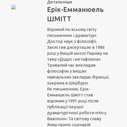
Детальніше
Ерік-Емманюель
ШМІТТ
Відомий по всьому світу
письменник і драматург.
Доктор наук з філософії.
Захистив дисертацію в 1986
році у Вищій школі Парижу на
тему «Дідро і метафізика».
Тривалий час викладав
філософію у вищих
навчальних закладах Франції,
зокрема в Шербурзі.
Як письменник, Ерік-
Еммануель Шмітт став
відомим у 1991 році після
публікації першої
драматургічної роботи «Ніч у
Вавілоні». Та світову славу
йому приніс сценарій