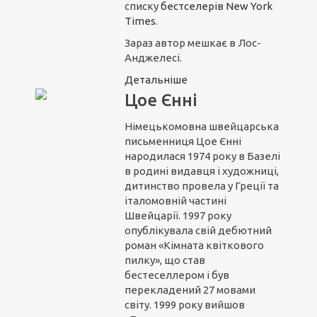
списку
бестселерів New York
Times
.
Зараз автор мешкає в Лос-
Анджелесі.
Детальніше
Цое Єнні
Німецькомовна швейцарська
письменниця Цое Єнні
народилася 1974 року в Базелі
в родині видавця і художниці,
дитинство провела у Греції та
італомовній частині
Швейцарії. 1997 року
опублікувала свій дебютний
роман «Кімната квіткового
пилку», що став
бестеселлером і був
перекладений 27 мовами
світу. 1999 року вийшов