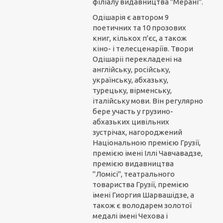
філіалу видавництва "Мерані".
Одішарія є автором 9
поетичних та 10 прозових
книг, кількох п'єс, а також
кіно- і телесценаріїв. Твори
Одішаріі перекладені на
англійську, російську,
українську, абхазьку,
турецьку, вірменську,
італійську мови. Він регулярно
бере участь у грузино-
абхазьких цивільних
зустрічах, нагороджений
Національною премією Грузії,
премією імені Іллі Чавчавадзе,
премією видавництва
"Ломісі", театрального
товариства Грузії, премією
імені Гиоргия Шарвашідзе, а
також є володарем золотої
медалі імені Чехова і