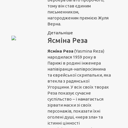
тому він став єдиним
письменником,
нагородженим премією Жуля
Верна.
Детальніше
Ясміна Реза
Ясміна Реза
(Yasmina Reza)
народилася 1959 року в
Парижі в родині інженера
напівіранця-напівросіянина
та єврейської скрипальки, яка
втекла з радянської
Угорщини. У всіх своїх творах
Реза показує сучасне
суспільство – і намагається
зірвати маски зі своїх
персонажів, показати їхні
оголені душі, «нерв зла» та
істинні цінності