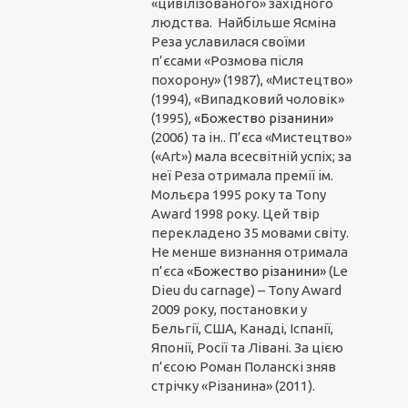
«цивілізованого» західного
людства. Найбільше Ясміна
Реза уславилася своїми
п’єсами «Розмова після
похорону» (1987), «Мистецтво»
(1994), «Випадковий чоловік»
(1995),
«Божество різанини»
(2006) та ін.. П’єса «Мистецтво»
(«Art») мала всесвітній успіх; за
неї Реза отримала премії ім.
Мольєра 1995 року та Tony
Award 1998 року. Цей твір
перекладено 35 мовами світу.
Не менше визнання отримала
п’єса
«Божество різанини»
(Le
Dieu du carnage) – Tony Award
2009 року, постановки у
Бельгії, США, Канаді, Іспанії,
Японії, Росії та Лівані. За цією
п’єсою Роман Поланскі зняв
стрічку «Різанина» (2011).