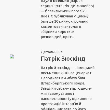
Пауло Коельйо
(нар. 24
серпня 1947, Ріо-де-Жанейро)
— бразильський прозаїк і
поет. Опублікував у цілому
більше 20 книжок: романи,
коментовані антології,
збірники коротких
розповідей-притч.
Детальніше
Патрік Зюскінд
Патрік Зюскінд
— німецький
письменник і кіносценарист.
Народився в Амбаху біля
Штарнбергського озера.
Завдяки своєму відлюдному
життєвому стилю і
наполегливості у відхиленні
пропозицій інтерв’ю й
офіціальних заяв до його