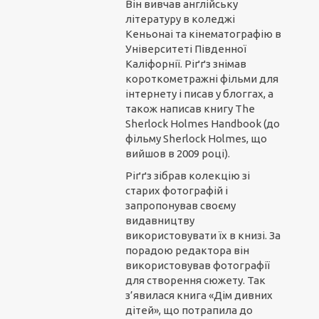
Він вивчав англійську
літературу в коледжі
Кеньонаі та кінематографію в
Університеті Південної
Каліфорнії. Ріґґз знімав
короткометражні фільми для
інтернету і писав у блоггах, а
також написав книгу The
Sherlock Holmes Handbook (до
фільму Sherlock Holmes, що
вийшов в 2009 році).
Ріґґз зібрав колекцію зі
старих фотографій і
запропонував своєму
видавництву
використовувати їх в книзі. За
порадою редактора він
використовував фотографії
для створення сюжету. Так
з’явилася книга «Дім дивних
дітей», що потрапила до