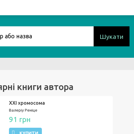
Шукати
рні книги автора
XXI хромосома
Валеріу Реніце
91 грн
КУПИТИ