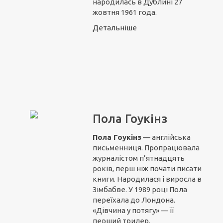
народилась в Дублині 27
жовтня 1961 года.
Детальніше
Пола Гоукінз
Пола Гоукінз
— англійська
письменниця. Пропрацювала
журналістом п’ятнадцять
років, перш ніж почати писати
книги. Народилася і виросла в
Зімбабве. У 1989 році Пола
переїхала до Лондона.
«Дівчина у потягу» — її
перший трилер.