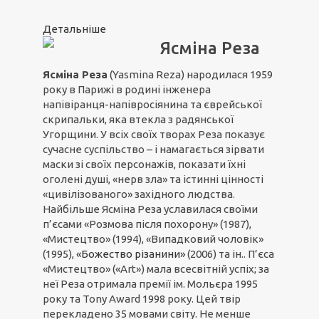
Детальніше
Ясміна Реза
Ясміна Реза
(Yasmina Reza) народилася 1959
року в Парижі в родині інженера
напівіранця-напівросіянина та єврейської
скрипальки, яка втекла з радянської
Угорщини. У всіх своїх творах Реза показує
сучасне суспільство – і намагається зірвати
маски зі своїх персонажів, показати їхні
оголені душі, «нерв зла» та істинні цінності
«цивілізованого» західного людства.
Найбільше Ясміна Реза уславилася своїми
п’єсами «Розмова після похорону» (1987),
«Мистецтво» (1994), «Випадковий чоловік»
(1995),
«Божество різанини»
(2006) та ін.. П’єса
«Мистецтво» («Art») мала всесвітній успіх; за
неї Реза отримала премії ім. Мольєра 1995
року та Tony Award 1998 року. Цей твір
перекладено 35 мовами світу. Не менше