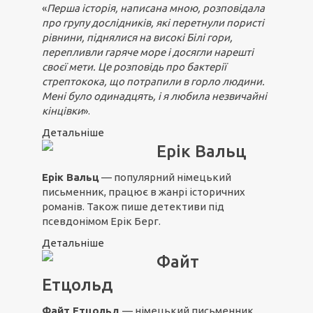
«
Перша історія, написана мною, розповідала
про групу дослідників, які перетнули пористі
рівнини, піднялися на високі Білі гори,
перепливли гаряче море і досягли нарешті
своєї мети. Це розповідь про бактерії
стрептокока, що потрапили в горло людини.
Мені було одинадцять, і я любила незвичайні
кінцівки
».
Детальніше
Ерік Вальц
Ерік Вальц
— популярний німецький
письменник, працює в жанрі історичних
романів. Також пише детективи під
псевдонімом Ерік Берг.
Детальніше
Файт
Етцольд
Файт Етцольд
— німецький письменник,