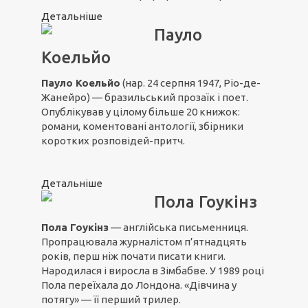
Детальніше
Пауло
Коельйо
Пауло Коельйо
(нар. 24 серпня 1947, Ріо-де-
Жанейро) — бразильський прозаїк і поет.
Опублікував у цілому більше 20 книжок:
романи, коментовані антології, збірники
коротких розповідей-притч.
Детальніше
Пола Гоукінз
Пола Гоукінз
— англійська письменниця.
Пропрацювала журналістом п’ятнадцять
років, перш ніж почати писати книги.
Народилася і виросла в Зімбабве. У 1989 році
Пола переїхала до Лондона. «Дівчина у
потягу» — її перший трилер.