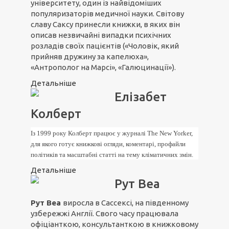
університету, один із найвідоміших
популяризаторів медичної науки. Світову
славу Саксу принесли книжки, в яких він
описав незвичайні випадки психічних
розладів своїх пацієнтів («Чоловік, який
прийняв дружину за капелюха»,
«Антрополог на Марсі», «Галюцинації»).
Детальніше
Елізабет
Колберт
Із 1999 року Колберт працює у журналі The New Yorker,
для якого готує книжкові огляди, коментарі, профайли
політиків та масштабні статті на тему кліматичних змін.
Детальніше
Рут Веа
Рут Веа
виросла в Сассексі, на південному
узбережжі Англії. Свого часу працювала
офіціанткою, консультанткою в книжковому