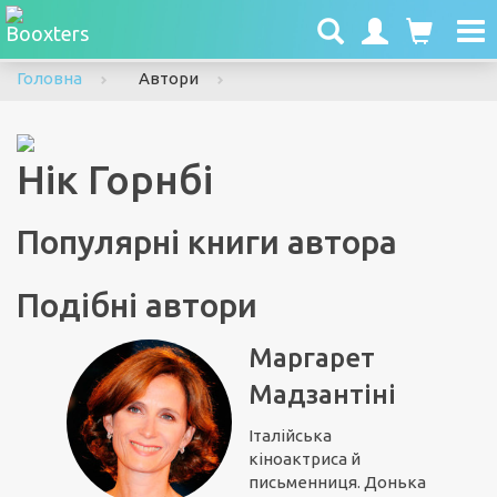
To
nav
Головна
Автори
Нік Горнбі
Популярні книги автора
Подібні автори
Маргарет
Мадзантіні
Італійська
кіноактриса й
письменниця. Донька