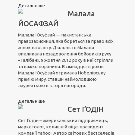
Детальніше
Малала
ЙОСАФЗАЙ
Малала Юсуфзай — пакистанська
правозахисниця, яка бореться за право всіх
жінок на освіту. Діяльність Малали
викликала незадоволення бойовиків руху
«Талібан», 9 жовтня 2012 року в неї стріляли
та важко поранили. В сімнадцять років
Малала Юсуфзай отримала Нобелівську
премію миру, ставши наймолодшою
лауреаткою в історії нагороди.
Детальніше
Сет ҐОДІН
Сет Ґодін – американський підприємець,
маркетолог, колишній віце-президент
компанії Yahoo!. Автор світових бестселерів