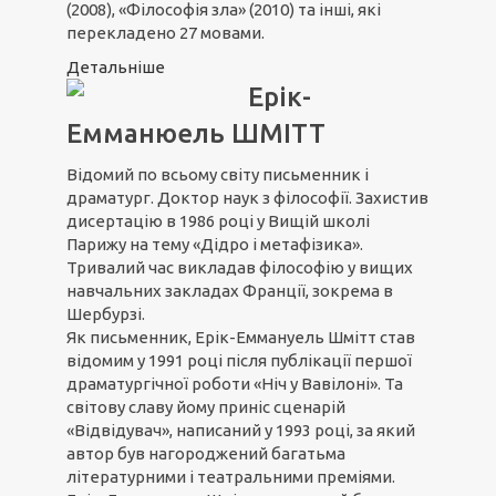
(2008), «Філософія зла» (2010) та інші, які
перекладено 27 мовами.
Детальніше
Ерік-
Емманюель ШМІТТ
Відомий по всьому світу письменник і
драматург. Доктор наук з філософії. Захистив
дисертацію в 1986 році у Вищій школі
Парижу на тему «Дідро і метафізика».
Тривалий час викладав філософію у вищих
навчальних закладах Франції, зокрема в
Шербурзі.
Як письменник, Ерік-Еммануель Шмітт став
відомим у 1991 році після публікації першої
драматургічної роботи «Ніч у Вавілоні». Та
світову славу йому приніс сценарій
«Відвідувач», написаний у 1993 році, за який
автор був нагороджений багатьма
літературними і театральними преміями.