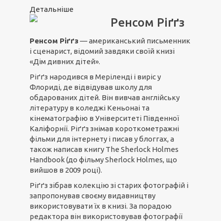
Детальніше
Ренсом Ріґґз
Ренсом Ріґґз
— американський письменник
і сценарист, відомий завдяки своїй книзі
«Дім дивних дітей».
Ріґґз народився в Меріленді і виріс у
Флориді, де відвідував школу для
обдарованих дітей. Він вивчав англійську
літературу в коледжі Кеньонаі та
кінематографію в Університеті Південної
Каліфорнії. Ріґґз знімав короткометражні
фільми для інтернету і писав у блоггах, а
також написав книгу The Sherlock Holmes
Handbook (до фільму Sherlock Holmes, що
вийшов в 2009 році).
Ріґґз зібрав колекцію зі старих фотографій і
запропонував своєму видавництву
використовувати їх в книзі. За порадою
редактора він використовував фотографії