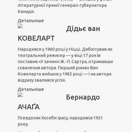
літературної премії генерал-губернатора
Канади.
Детальніше
Дідьє ван
КОВЕЛАРТ
Народився у 1960 році у Ніцці. Дебютував як
театральний режисер — у віці 17 років
поставив «У зачині» Ж.-П. Сартра, отримавши
схвалення автора. Перший роман Ван
Ковеларта вийшов у 1982 році — і на автора
відразу звалився успіх.
Детальніше
Бернардо
АЧАҐА
Псевдонім Хосеби Ірасу, народився 1951
року.