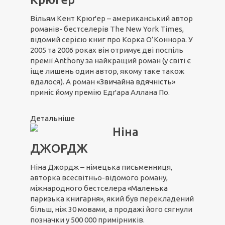
Вільям Кент Крюґер – американський автор
романів- бестселерів The New York Times,
відомий серією книг про Корка О’Коннора. У
2005 та 2006 роках він отримує дві поспіль
премії Anthony за найкращий роман (у світі є
іще лишень один автор, якому таке також
вдалося). А роман
«Звичайна вдячність»
приніс йому премію Едґара Аллана По.
Детальніше
Ніна
ДЖОРДЖ
Ніна Джордж – німецька письменниця,
авторка всесвітньо-відомого роману,
міжнародного бестселера
«Маленька
паризька книгарня»
, який був перекладений
більш, ніж 30 мовами, а продажі його сягнули
позначки у 500 000 примірників.