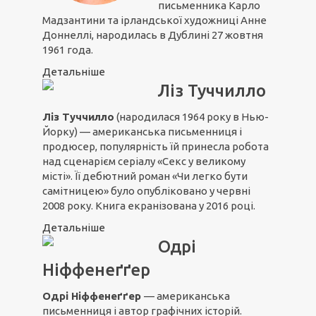
письменника Карло
Мадзантини та ірландської художниці Анне
Доннеллі, народилась в Дублині 27 жовтня
1961 года.
Детальніше
Ліз Туччилло
Ліз Туччилло
(народилася 1964 року в Нью-
Йорку) — американська письменниця і
продюсер, популярність їй принесла робота
над сценарієм серіалу «Секс у великому
місті». Її дебютний роман «Чи легко бути
самітницею» було опубліковано у червні
2008 року. Книга екранізована у 2016 році.
Детальніше
Одрі
Ніффенеґґер
Одрі Ніффенеґґер
— американська
письменниця і автор графічних історій.