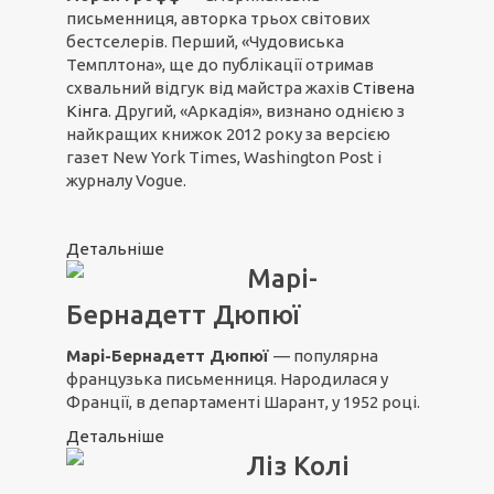
письменниця, авторка трьох світових
бестселерів. Перший, «Чудовиська
Темплтона», ще до публікації отримав
схвальний відгук від майстра жахів
Стівена
Кінга
. Другий, «Аркадія», визнано однією з
найкращих книжок 2012 року за версією
газет New York Times, Washington Post і
журналу Vogue.
Детальніше
Марі-
Бернадетт Дюпюї
Марі-Бернадетт Дюпюї
— популярна
французька письменниця. Народилася у
Франції, в департаменті Шарант, у 1952 році.
Детальніше
Ліз Колі