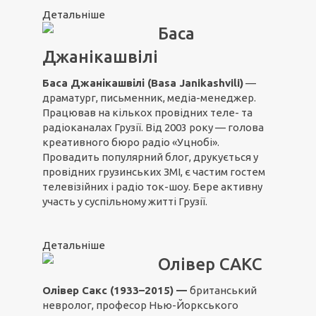
Детальніше
Баса
Джанікашвілі
Баса Джанікашвілі (Basa Janikashvili)
—
драматург, письменник, медіа-менеджер.
Працював на кількох провідних теле- та
радіоканалах Грузії. Від 2003 року — голова
креативного бюро радіо «Уцнобі».
Провадить популярний блог, друкується у
провідних грузинських ЗМІ, є частим гостем
телевізійних і радіо ток-шоу. Бере активну
участь у суспільному житті Грузії.
Детальніше
Олівер САКС
Олівер Сакс (1933–2015) —
британський
невролог, професор Нью-Йоркського