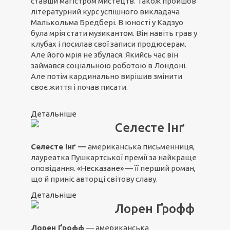
ставши магістром мистецтв. Також пройшов
літературний курс успішного викладача
Малькольма Бредбері. В юності у Кадзуо
була мрія стати музикантом. Він навіть грав у
клубах і посилав свої записи продюсерам.
Але його мрія не збулася. Якийсь час він
займався соціальною роботою в Лондоні.
Але потім кардинально вирішив змінити
своє життя і почав писати.
Детальніше
Селесте Інґ
Селесте Інґ —
американська письменниця,
лауреатка Пушкартської премії за найкраще
оповідання.
«Несказане»
— її перший роман,
що й приніс авторці світову славу.
Детальніше
Лорен Ґрофф
Лорен Ґрофф
— американська