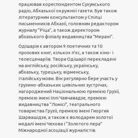
працював кореспондентом Сухумського
радіо, Абхазької окружної газети. Був також
літературним консультантом у Спілці
письменників Абхазії, головним редактором
журналу "Ріца", а також директором
абхазького філіалу видавництва "Мерані".
Одішарія є автором 9 поетичних та 10
прозових книг, кількох п'єс, а також кіно- і
телесценаріїв. Твори Одішаріі перекладені
на англійську, російську, українську,
абхазьку, турецьку, вірменську,
італійську мови. Він регулярно бере участь у
грузино-абхазьких цивільних зустрічах,
нагороджений Національною премією Грузії,
премією імені Іллі Чавчавадзе, премією
видавництва "Ломісі", театрального
товариства Грузії, премією імені Гиоргия
Шарвашідзе, а також є володарем золотої
медалі імені Чехова і "Золотого пера"
Міжнародної асоціації журналістів.