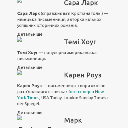
Сара Ларк
Сара Ларк
(справжнє ім’я Крістіана Голь ) —
німецька письменниця, авторка кількох
успішних історичних романів.
Детальніше
Темі Хоуг
Темі Хоуг
— популярна американська
письменниця.
Детальніше
Карен Роуз
Карен Роуз
— письменниця, твори якої не
раз з’являлися в списках
бестселерів New
York Times
, USA Today, London Sunday Times і
der Spiegel.
Детальніше
Марк