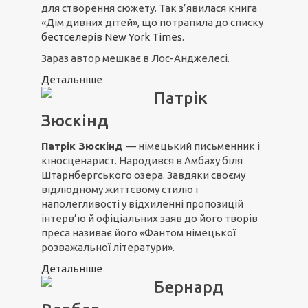
для створення сюжету. Так з’явилася книга
«Дім дивних дітей», що потрапила до списку
бестселерів New York Times
.
Зараз автор мешкає в Лос-Анджелесі.
Детальніше
Патрік
Зюскінд
Патрік Зюскінд
— німецький письменник і
кіносценарист. Народився в Амбаху біля
Штарнбергського озера. Завдяки своєму
відлюдному життєвому стилю і
наполегливості у відхиленні пропозицій
інтерв’ю й офіціальних заяв до його творів
преса називає його «Фантом німецької
розважальної літератури».
Детальніше
Бернард