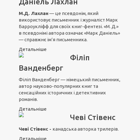
Даніель Лахлан
М.Д. Лахлан
— це псевдонім, який
використовує письменник і журналіст Марк
Барроукліфф для своїх книг-фентезі. «М. Д.»
в псевдонімі автора означає «Марк Даніель»
— справжнє ім’я письменника.
Детальніше
Філіп
Ванденберг
Філіп Ванденберг — німецький письменник,
автор науково-популярних книг та
сенсаційних історичних і детективних
романів.
Детальніше
Чеві Стівенс
Чеві Стівенс -
канадська авторка трилерів.
Детальніше