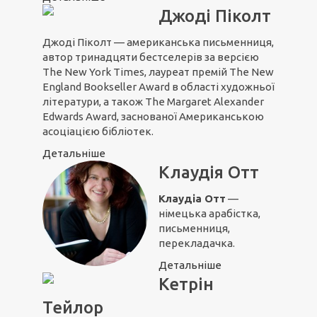
Джоді Піколт
Джоді Піколт — американська письменниця,
автор тринадцяти бестселерів за версією
The New York Times, лауреат премій The New
England Bookseller Award в області художньої
літератури, а також The Margaret Alexander
Edwards Award, заснованої Американською
асоціацією бібліотек.
Детальніше
Клаудія Отт
Клаудіа Отт
—
німецька арабістка,
письменниця,
перекладачка.
Детальніше
Кетрін
Тейлор