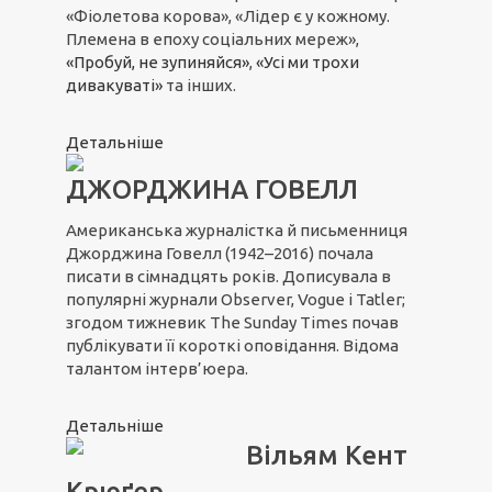
«Фіолетова корова», «Лідер є у кожному.
Племена в епоху соціальних мереж»,
«Пробуй, не зупиняйся»
,
«Усі ми трохи
дивакуваті»
та інших.
Детальніше
ДЖОРДЖИНА ГОВЕЛЛ
Американська журналістка й письменниця
Джорджина Говелл (1942–2016) почала
писати в сімнадцять років. Дописувала в
популярні журнали Observer, Vogue і Tatler;
згодом тижневик The Sunday Times почав
публікувати її короткі оповідання. Відома
талантом інтерв’юера.
Детальніше
Вільям Кент
Крюґер