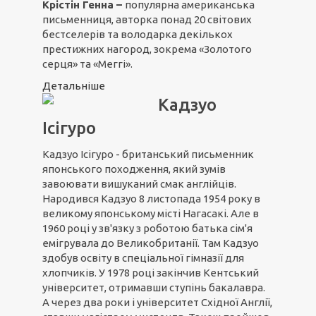
Крістін Генна –
популярна американська
письменниця, авторка понад 20 світових
бестселерів та володарка декількох
престижних нагород, зокрема «Золотого
серця» та «Меггі».
Детальніше
Кадзуо
Ісігуро
Кадзуо Ісігуро - британський письменник
японського походження, який зумів
завоювати вишуканий смак англійців.
Народився Кадзуо 8 листопада 1954 року в
великому японському місті Нагасакі. Але в
1960 році у зв'язку з роботою батька сім'я
емігрувала до Великобританії. Там Кадзуо
здобув освіту в спеціальної гімназії для
хлопчиків. У 1978 році закінчив Кентський
університет, отримавши ступінь бакалавра.
А через два роки і університет Східної Англії,