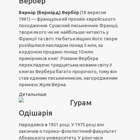
Вербер
Берна́р (Берна́рд) Вербе́р
(18 вересня
1961) — французький прозаїк єврейського
походження. Сучасний письменник Франції,
твори якого чи не найбільше читають у
Франції та світі. На батьківщині його твори
розійшлися накладом понад 5 млн, за
кордоном продано понад 10 млн
примірників книг. Романи Вербера
перекладено тридцятьма мовами світу.У
книгах Вербера багато пророчого, тому він
став єдиним письменником, нагородженим
премією Жуля Верна.
Детальніше
Гурам
Одішарія
Народився в 1951 році. У 1975 році він
закінчив історико-філологічний факультет
Абхазького університету. У різні часи