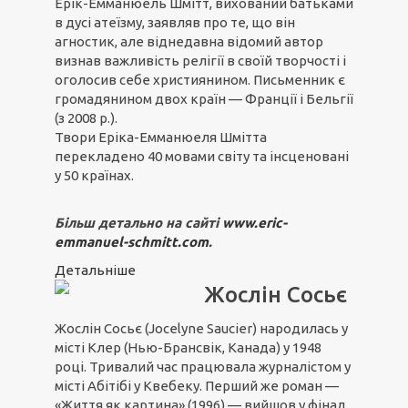
Ерік-Емманюель Шмітт, вихований батьками
в дусі атеїзму, заявляв про те, що він
агностик, але віднедавна відомий автор
визнав важливість релігії в своїй творчості і
оголосив себе християнином. Письменник є
громадянином двох країн — Франції і Бельгії
(з 2008 р.).
Твори Еріка-Емманюеля Шмітта
перекладено 40 мовами світу та інсценовані
у 50 країнах.
Більш детально на сайті
www.eric-
emmanuel-schmitt.com
.
Детальніше
Жослін Сосьє
Жослін Сосьє (Jocelyne Saucier) народилась у
місті Клер (Нью-Брансвік, Канада) у 1948
році. Тривалий час працювала журналістом у
місті Абітібі у Квебеку. Перший же роман —
«Життя як картина» (1996) — вийшов у фінал