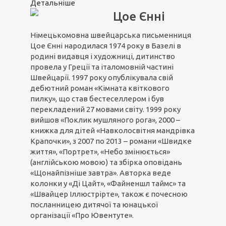
Детальніше
Цое Єнні
Німецькомовна швейцарська письменниця
Цое Єнні народилася 1974 року в Базелі в
родині видавця і художниці, дитинство
провела у Греції та італомовній частині
Швейцарії. 1997 року опублікувала свій
дебютний роман «Кімната квіткового
пилку», що став бестеселлером і був
перекладений 27 мовами світу. 1999 року
вийшов «Поклик мушляного рога», 2000 –
книжка для дітей «Навколосвітня мандрівка
Крапочки», з 2007 по 2013 – романи «Швидке
життя», «Портрет», «Небо змінюється»
(англійською мовою) та збірка оповідань
«Щонайпізніше завтра». Авторка веде
колонки у «Ді Цайт», «Файненшл таймс» та
«Швайцер Іллюстрірте», також є почесною
посланницею дитячої та юнацької
організації «Про Ювентуте».