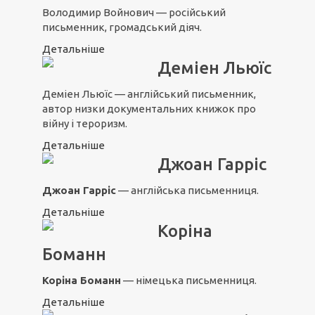
Володимир Войнович — російський
письменник, громадський діяч.
Детальніше
Деміен Льюїс
Деміен Льюїс — англійський письменник,
автор низки документальних книжок про
війну і тероризм.
Детальніше
Джоан Гарріс
Джоан Гарріс
— англійська письменниця.
Детальніше
Коріна
Боманн
Коріна Боманн
— німецька письменниця.
Детальніше