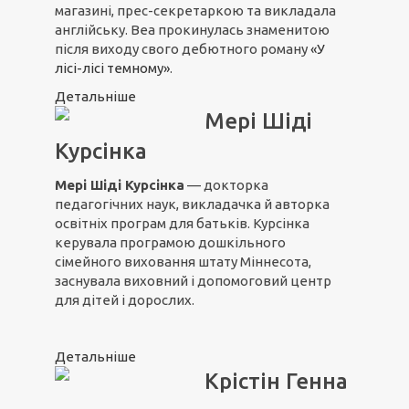
магазині, прес-секретаркою та викладала
англійську. Веа прокинулась знаменитою
після виходу свого дебютного роману
«У
лісі-лісі темному»
.
Детальніше
Мері Шіді
Курсінка
Мері Шіді Курсінка
— докторка
педагогічних наук, викладачка й авторка
освітніх програм для батьків. Курсінка
керувала програмою дошкільного
сімейного виховання штату Міннесота,
заснувала виховний і допомоговий центр
для дітей і дорослих.
Детальніше
Крістін Генна