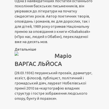
Одна з найвидатніших постатей останнього
покоління баскських письменників, він
увірвався до літератури на початку
сімдесятих років. Автор поетичних творів,
оповідань і романів, як для дорослих, так і
для дітей, 1989 року отримав Національну
премію за оповідання з книги «Obabakoak»
(«Про нас, людей з Обаби»), перекладеної
вже на десять мов.
Детальніше
Маріо
ВАРГАС ЛЬЙОСА
(28.03.1936) перуанський прозаїк, драматург,
есеїст, філософ, публіцист, політичний і
громадський діяч, лауреат Нобелівської
премії 2010 за «картографію владних
структур і гостре зображення людського
опору, бунту й поразки».