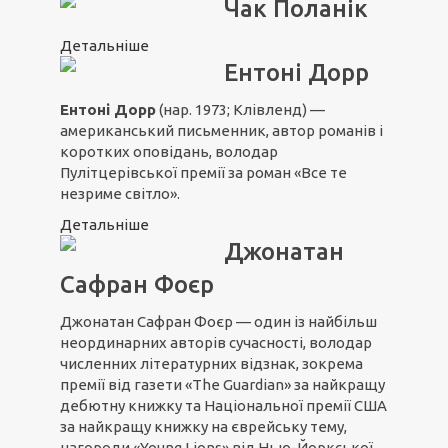
Чак Поланік
Детальніше
Ентоні Дорр
Ентоні Дорр
(нар. 1973; Клівленд) —
американський письменник, автор романів і
коротких оповідань, володар
Пулітцерівської премії за роман «
Все те
незриме світло
».
Детальніше
Джонатан
Сафран Фоєр
Джонатан Сафран Фоєр — один із найбільш
неординарних авторів сучасності, володар
численних літературних відзнак, зокрема
премії від газети «The Guardian» за найкращу
дебютну книжку та Національної премії США
за найкращу книжку на єврейську тему,
нагороди «Young Lions» від Нью-Йоркської