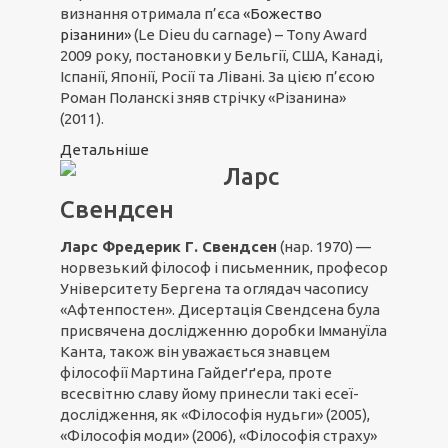
визнання отримала п’єса
«Божество
різанини»
(Le Dieu du carnage) – Tony Award
2009 року, постановки у Бельгії, США, Канаді,
Іспанії, Японії, Росії та Лівані. За цією п’єсою
Роман Поланскі зняв стрічку «Різанина»
(2011).
Детальніше
Ларс
Свендсен
Ларс Фредерик Г. Свендсен
(нар. 1970) —
норвезький філософ і письменник, професор
Університету Бергена та оглядач часопису
«Афтенпостен». Дисертація Свендсена була
присвячена дослідженню доробки Іммануїла
Канта, також він уважається знавцем
філософії Мартина Гайдеґґера, проте
всесвітню славу йому принесли такі есеї-
дослідження, як «Філософія нудьги» (2005),
«Філософія моди» (2006), «Філософія страху»