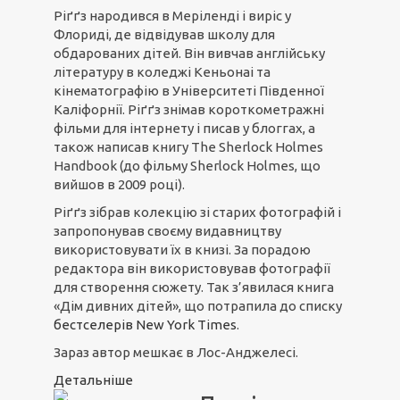
Ріґґз народився в Меріленді і виріс у
Флориді, де відвідував школу для
обдарованих дітей. Він вивчав англійську
літературу в коледжі Кеньонаі та
кінематографію в Університеті Південної
Каліфорнії. Ріґґз знімав короткометражні
фільми для інтернету і писав у блоггах, а
також написав книгу The Sherlock Holmes
Handbook (до фільму Sherlock Holmes, що
вийшов в 2009 році).
Ріґґз зібрав колекцію зі старих фотографій і
запропонував своєму видавництву
використовувати їх в книзі. За порадою
редактора він використовував фотографії
для створення сюжету. Так з’явилася книга
«Дім дивних дітей», що потрапила до списку
бестселерів New York Times
.
Зараз автор мешкає в Лос-Анджелесі.
Детальніше