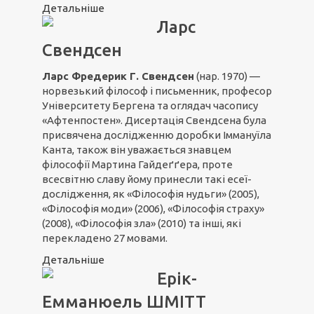
Детальніше
Ларс
Свендсен
Ларс Фредерик Г. Свендсен
(нар. 1970) —
норвезький філософ і письменник, професор
Університету Бергена та оглядач часопису
«Афтенпостен». Дисертація Свендсена була
присвячена дослідженню доробки Іммануїла
Канта, також він уважається знавцем
філософії Мартина Гайдеґґера, проте
всесвітню славу йому принесли такі есеї-
дослідження, як «Філософія нудьги» (2005),
«Філософія моди» (2006), «Філософія страху»
(2008), «Філософія зла» (2010) та інші, які
перекладено 27 мовами.
Детальніше
Ерік-
Емманюель ШМІТТ