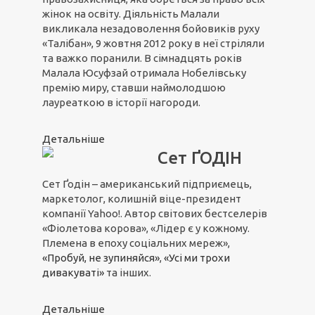
жінок на освіту. Діяльність Малали
викликала незадоволення бойовиків руху
«Талібан», 9 жовтня 2012 року в неї стріляли
та важко поранили. В сімнадцять років
Малала Юсуфзай отримала Нобелівську
премію миру, ставши наймолодшою
лауреаткою в історії нагороди.
Детальніше
Сет ҐОДІН
Сет Ґодін – американський підприємець,
маркетолог, колишній віце-президент
компанії Yahoo!. Автор світових бестселерів
«Фіолетова корова», «Лідер є у кожному.
Племена в епоху соціальних мереж»,
«Пробуй, не зупиняйся»
,
«Усі ми трохи
дивакуваті»
та інших.
Детальніше