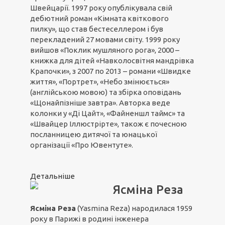
Швейцарії. 1997 року опублікувала свій
дебютний роман «Кімната квіткового
пилку», що став бестеселлером і був
перекладений 27 мовами світу. 1999 року
вийшов «Поклик мушляного рога», 2000 –
книжка для дітей «Навколосвітня мандрівка
Крапочки», з 2007 по 2013 – романи «Швидке
життя», «Портрет», «Небо змінюється»
(англійською мовою) та збірка оповідань
«Щонайпізніше завтра». Авторка веде
колонки у «Ді Цайт», «Файненшл таймс» та
«Швайцер Іллюстрірте», також є почесною
посланницею дитячої та юнацької
організації «Про Ювентуте».
Детальніше
Ясміна Реза
Ясміна Реза
(Yasmina Reza) народилася 1959
року в Парижі в родині інженера