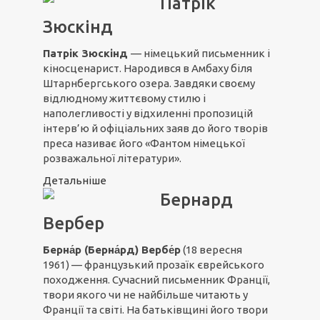
Патрік
Зюскінд
Патрік Зюскінд
— німецький письменник і
кіносценарист. Народився в Амбаху біля
Штарнбергського озера. Завдяки своєму
відлюдному життєвому стилю і
наполегливості у відхиленні пропозицій
інтерв’ю й офіціальних заяв до його творів
преса називає його «Фантом німецької
розважальної літератури».
Детальніше
Бернард
Вербер
Берна́р (Берна́рд) Вербе́р
(18 вересня
1961) — французький прозаїк єврейського
походження. Сучасний письменник Франції,
твори якого чи не найбільше читають у
Франції та світі. На батьківщині його твори