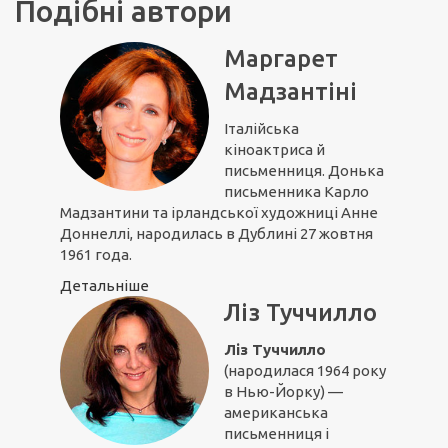
Подібні автори
Маргарет
Мадзантіні
Італійська
кіноактриса й
письменниця. Донька
письменника Карло
Мадзантини та ірландської художниці Анне
Доннеллі, народилась в Дублині 27 жовтня
1961 года.
Детальніше
Ліз Туччилло
Ліз Туччилло
(народилася 1964 року
в Нью-Йорку) —
американська
письменниця і