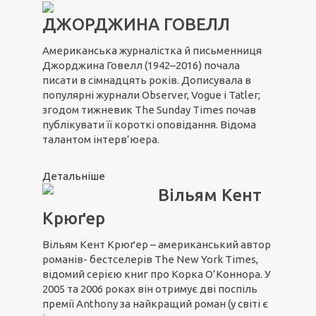
ДЖОРДЖИНА ГОВЕЛЛ
Американська журналістка й письменниця
Джорджина Говелл (1942–2016) почала
писати в сімнадцять років. Дописувала в
популярні журнали Observer, Vogue і Tatler;
згодом тижневик The Sunday Times почав
публікувати її короткі оповідання. Відома
талантом інтерв’юера.
Детальніше
Вільям Кент
Крюґер
Вільям Кент Крюґер – американський автор
романів- бестселерів The New York Times,
відомий серією книг про Корка О’Коннора. У
2005 та 2006 роках він отримує дві поспіль
премії Anthony за найкращий роман (у світі є