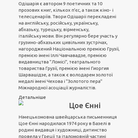
Одішарія є автором 9 поетичних та 10
прозових книг, кількох п'єс, а також кіно- і
телесценаріїв. Твори Одішаріі перекладені
на англійську, російську, українську,
абхазьку, турецьку, вірменську,
італійську мови. Він регулярно бере участь у
грузино-абхазьких цивільних зустрічах,
нагороджений Національною премією Грузії,
премією імені Іллі Чавчавадзе, премією
видавництва "Ломісі", театрального
товариства Грузії, премією імені Гиоргия
Шарвашідзе, а також є володарем золотої
медалі імені Чехова і "Золотого пера"
Міжнародної асоціації журналістів.
Детальніше
Цое Єнні
Німецькомовна швейцарська письменниця
Цое Єнні народилася 1974 року в Базелі в
родині видавця і художниці, дитинство
провела у Греції та італомовній частині