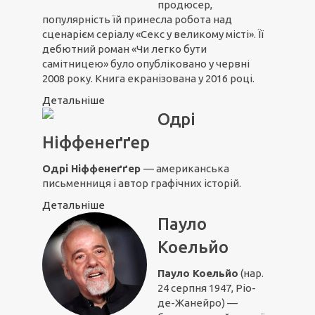
продюсер,
популярність їй принесла робота над
сценарієм серіалу «Секс у великому місті». Її
дебютний роман «Чи легко бути
самітницею» було опубліковано у червні
2008 року. Книга екранізована у 2016 році.
Детальніше
Одрі
Ніффенеґґер
Одрі Ніффенеґґер
— американська
письменниця і автор графічних історій.
Детальніше
Пауло
Коельйо
Пауло Коельйо
(нар.
24 серпня 1947, Ріо-
де-Жанейро) —