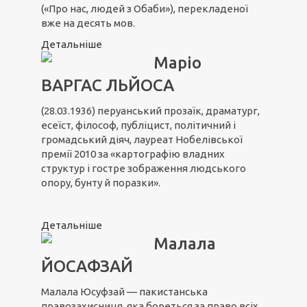
(«Про нас, людей з Обаби»), перекладеної
вже на десять мов.
Детальніше
Маріо
ВАРГАС ЛЬЙОСА
(28.03.1936) перуанський прозаїк, драматург,
есеїст, філософ, публіцист, політичний і
громадський діяч, лауреат Нобелівської
премії 2010 за «картографію владних
структур і гостре зображення людського
опору, бунту й поразки».
Детальніше
Малала
ЙОСАФЗАЙ
Малала Юсуфзай — пакистанська
правозахисниця, яка бореться за право всіх