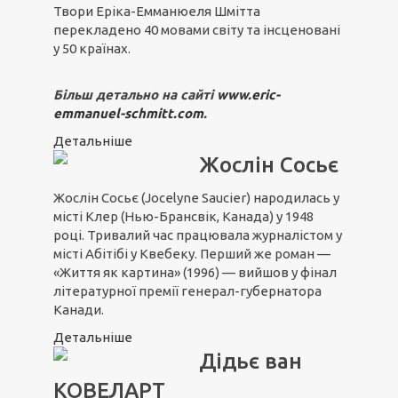
Твори Еріка-Емманюеля Шмітта
перекладено 40 мовами світу та інсценовані
у 50 країнах.
Більш детально на сайті
www.eric-
emmanuel-schmitt.com
.
Детальніше
Жослін Сосьє
Жослін Сосьє (Jocelyne Saucier) народилась у
місті Клер (Нью-Брансвік, Канада) у 1948
році. Тривалий час працювала журналістом у
місті Абітібі у Квебеку. Перший же роман —
«Життя як картина» (1996) — вийшов у фінал
літературної премії генерал-губернатора
Канади.
Детальніше
Дідьє ван
КОВЕЛАРТ