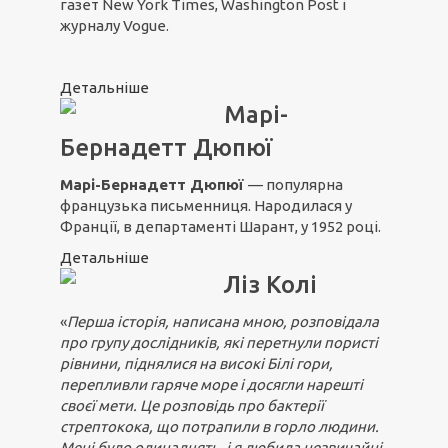
газет New York Times, Washington Post і
журналу Vogue.
Детальніше
Марі-
Бернадетт Дюпюї
Марі-Бернадетт Дюпюї
— популярна
французька письменниця. Народилася у
Франції, в департаменті Шарант, у 1952 році.
Детальніше
Ліз Колі
«
Перша історія, написана мною, розповідала
про групу дослідників, які перетнули пористі
рівнини, піднялися на високі Білі гори,
перепливли гаряче море і досягли нарешті
своєї мети. Це розповідь про бактерії
стрептокока, що потрапили в горло людини.
Мені було одинадцять, і я любила незвичайні