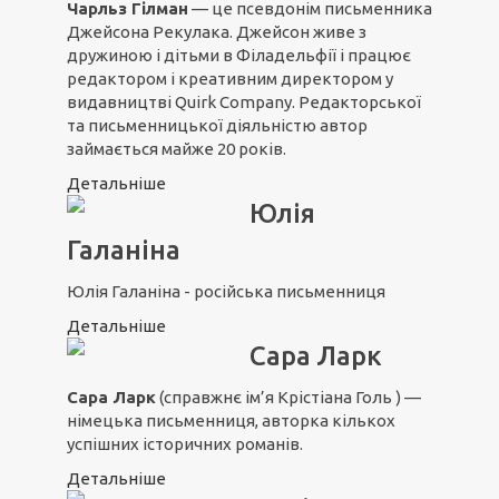
Чарльз Гілман
— це псевдонім письменника
Джейсона Рекулака. Джейсон живе з
дружиною і дітьми в Філадельфії і працює
редактором і креативним директором у
видавництві Quirk Company. Редакторської
та письменницької діяльністю автор
займається майже 20 років.
Детальніше
Юлія
Галаніна
Юлія Галаніна - російська письменниця
Детальніше
Сара Ларк
Сара Ларк
(справжнє ім’я Крістіана Голь ) —
німецька письменниця, авторка кількох
успішних історичних романів.
Детальніше