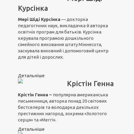
Курсінка
Мері Шіді Курсінка
— докторка
педагогічних наук, викладачка й авторка
освітніх програм для батьків. Курсінка
керувала програмою дошкільного
сімейного виховання штату Міннесота,
заснувала виховний і допомоговий центр
для дітей і дорослих.
Детальніше
Крістін Генна
Крістін Генна –
популярна американська
письменниця, авторка понад 20 світових
бестселерів та володарка декількох
престижних нагород, зокрема «Золотого
серця» та «Меггі».
Детальніше