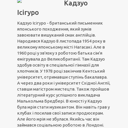
Кадзуо
Ісігуро
Кадзуо Ісігуро - британський письменник
японського походження, який зумів
завоювати вишуканий смак англійців.
Народився Кадзуо 8 листопада 1954 року в
великому японському місті Нагасакі. Але в
1960 році у зв'язку з роботою батька сім'я
емігрувала до Великобританії. Там Кадзуо
здобув освіту в спеціальної гімназії для
хлопчиків. У 1978 році закінчив Кентський
університет, отримавши ступінь бакалавра.
А через два роки і університет Східної Англії,
ставши магістром мистецтв. Також пройшов
літературний курс успішного викладача
Малькольма Бредбері. В юності у Кадзуо
була мрія стати музикантом. Він навіть грав у
клубах і посилав свої записи продюсерам.
Але його мрія не збулася. Якийсь час він
займався соціальною роботою в Лондоні.