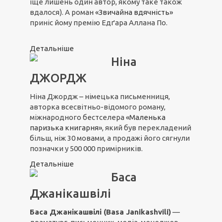
іще лишень один автор, якому таке також
вдалося). А роман
«Звичайна вдячність»
приніс йому премію Едґара Аллана По.
Детальніше
Ніна
ДЖОРДЖ
Ніна Джордж – німецька письменниця,
авторка всесвітньо-відомого роману,
міжнародного бестселера
«Маленька
паризька книгарня»
, який був перекладений
більш, ніж 30 мовами, а продажі його сягнули
позначки у 500 000 примірників.
Детальніше
Баса
Джанікашвілі
Баса Джанікашвілі (Basa Janikashvili)
—