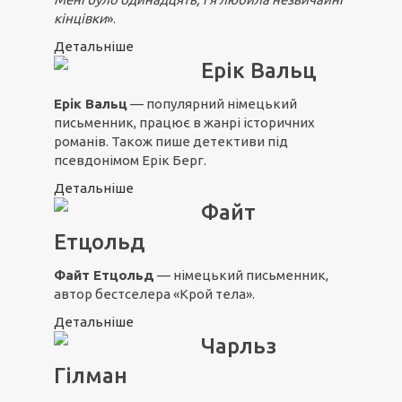
кінцівки
».
Детальніше
Ерік Вальц
Ерік Вальц
— популярний німецький
письменник, працює в жанрі історичних
романів. Також пише детективи під
псевдонімом Ерік Берг.
Детальніше
Файт
Етцольд
Файт Етцольд
— німецький письменник,
автор бестселера «Крой тела».
Детальніше
Чарльз
Гілман