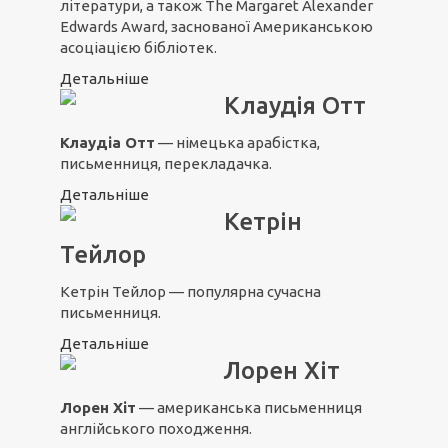
літератури, а також The Margaret Alexander
Edwards Award, заснованої Американською
асоціацією бібліотек.
Детальніше
Клаудія Отт
Клаудіа Отт
— німецька арабістка,
письменниця, перекладачка.
Детальніше
Кетрін
Тейлор
Кетрін Тейлор — популярна сучасна
письменниця.
Детальніше
Лорен Хіт
Лорен Хіт
— американська письменниця
англійського походження.