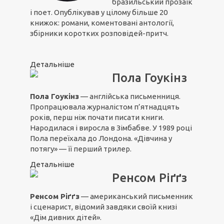
бразильський прозаїк
і поет. Опублікував у цілому більше 20
книжок: романи, коментовані антології,
збірники коротких розповідей-притч.
Детальніше
Пола Гоукінз
Пола Гоукінз
— англійська письменниця.
Пропрацювала журналістом п’ятнадцять
років, перш ніж почати писати книги.
Народилася і виросла в Зімбабве. У 1989 році
Пола переїхала до Лондона. «Дівчина у
потягу» — її перший трилер.
Детальніше
Ренсом Ріґґз
Ренсом Ріґґз
— американський письменник
і сценарист, відомий завдяки своїй книзі
«Дім дивних дітей».