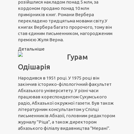
розійшлися накладом понад 5 млн, за
кордоном продано понад 10 млн
примірників книг. Романи Вербера
перекладено тридцятьма мовами світу.У
книгах Вербера багато пророчого, тому він
став єдиним письменником, нагородженим
премією Жуля Верна.
Детальніше
Гурам
Одішарія
Народився в 1951 році. У 1975 році він
закінчив історико-філологічний факультет
Абхазького університету. У різні часи
працював кореспондентом Сухумського
радіо, Абхазької окружної газети. Був також
літературним консультантом у Спілці
письменників Абхазії, головним редактором
журналу "Ріца", а також директором
абхазького філіалу видавництва "Мерані".