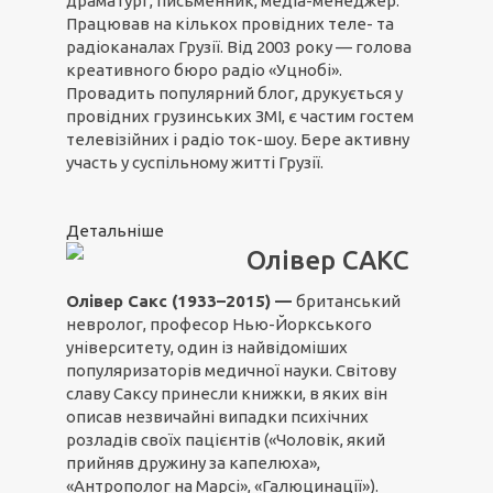
драматург, письменник, медіа-менеджер.
Працював на кількох провідних теле- та
радіоканалах Грузії. Від 2003 року — голова
креативного бюро радіо «Уцнобі».
Провадить популярний блог, друкується у
провідних грузинських ЗМІ, є частим гостем
телевізійних і радіо ток-шоу. Бере активну
участь у суспільному житті Грузії.
Детальніше
Олівер САКС
Олівер Сакс (1933–2015) —
британський
невролог, професор Нью-Йоркського
університету, один із найвідоміших
популяризаторів медичної науки. Світову
славу Саксу принесли книжки, в яких він
описав незвичайні випадки психічних
розладів своїх пацієнтів («Чоловік, який
прийняв дружину за капелюха»,
«Антрополог на Марсі», «Галюцинації»).