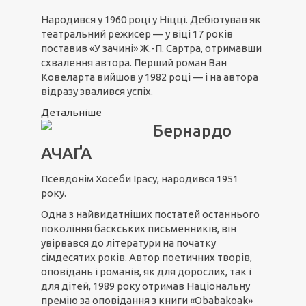
Народився у 1960 році у Ніцці. Дебютував як
театральний режисер — у віці 17 років
поставив «У зачині» Ж.-П. Сартра, отримавши
схвалення автора. Перший роман Ван
Ковеларта вийшов у 1982 році — і на автора
відразу звалився успіх.
Детальніше
Бернардо
АЧАҐА
Псевдонім Хосеби Ірасу, народився 1951
року.
Одна з найвидатніших постатей останнього
покоління баскських письменників, він
увірвався до літератури на початку
сімдесятих років. Автор поетичних творів,
оповідань і романів, як для дорослих, так і
для дітей, 1989 року отримав Національну
премію за оповідання з книги «Obabakoak»