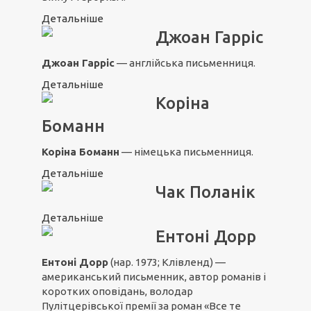
Детальніше
Джоан Гарріс
Джоан Гарріс
— англійська письменниця.
Детальніше
Коріна
Боманн
Коріна Боманн
— німецька письменниця.
Детальніше
Чак Поланік
Детальніше
Ентоні Дорр
Ентоні Дорр
(нар. 1973; Клівленд) —
американський письменник, автор романів і
коротких оповідань, володар
Пулітцерівської премії за роман «
Все те