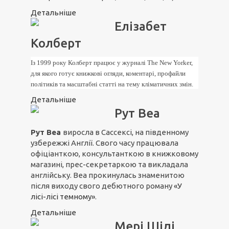
Детальніше
Елізабет
Колберт
Із 1999 року Колберт працює у журналі The New Yorker,
для якого готує книжкові огляди, коментарі, профайли
політиків та масштабні статті на тему кліматичних змін.
Детальніше
Рут Веа
Рут Веа
виросла в Сассексі, на південному
узбережжі Англії. Свого часу працювала
офіціанткою, консультанткою в книжковому
магазині, прес-секретаркою та викладала
англійську. Веа прокинулась знаменитою
після виходу свого дебютного роману
«У
лісі-лісі темному»
.
Детальніше
Мері Шіді