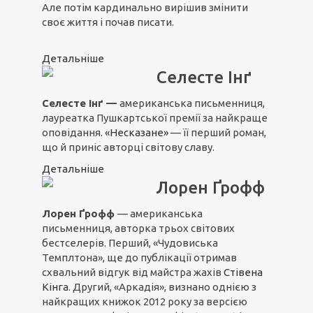
Але потім кардинально вирішив змінити
своє життя і почав писати.
Детальніше
Селесте Інґ
Селесте Інґ —
американська письменниця,
лауреатка Пушкартської премії за найкраще
оповідання.
«Несказане»
— її перший роман,
що й приніс авторці світову славу.
Детальніше
Лорен Ґрофф
Лорен Ґрофф
— американська
письменниця, авторка трьох світових
бестселерів. Перший, «Чудовиська
Темплтона», ще до публікації отримав
схвальний відгук від майстра жахів
Стівена
Кінга
. Другий, «Аркадія», визнано однією з
найкращих книжок 2012 року за версією