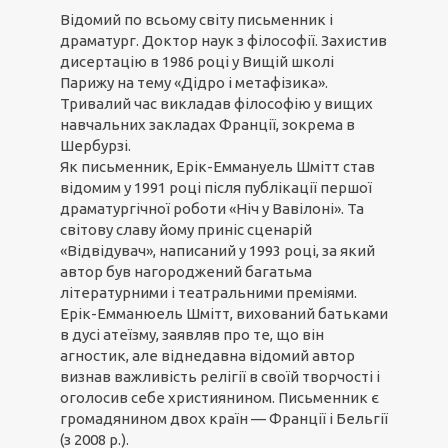
Відомий по всьому світу письменник і
драматург. Доктор наук з філософії. Захистив
дисертацію в 1986 році у Вищій школі
Парижу на тему «Дідро і метафізика».
Тривалий час викладав філософію у вищих
навчальних закладах Франції, зокрема в
Шербурзі.
Як письменник, Ерік-Еммануель Шмітт став
відомим у 1991 році після публікації першої
драматургічної роботи «Ніч у Вавілоні». Та
світову славу йому приніс сценарій
«Відвідувач», написаний у 1993 році, за який
автор був нагороджений багатьма
літературними і театральними преміями.
Ерік-Емманюель Шмітт, вихований батьками
в дусі атеїзму, заявляв про те, що він
агностик, але віднедавна відомий автор
визнав важливість релігії в своїй творчості і
оголосив себе християнином. Письменник є
громадянином двох країн — Франції і Бельгії
(з 2008 р.).