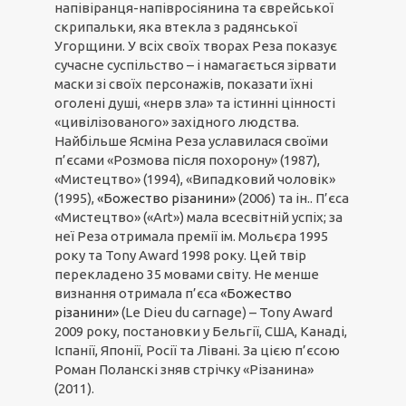
напівіранця-напівросіянина та єврейської
скрипальки, яка втекла з радянської
Угорщини. У всіх своїх творах Реза показує
сучасне суспільство – і намагається зірвати
маски зі своїх персонажів, показати їхні
оголені душі, «нерв зла» та істинні цінності
«цивілізованого» західного людства.
Найбільше Ясміна Реза уславилася своїми
п’єсами «Розмова після похорону» (1987),
«Мистецтво» (1994), «Випадковий чоловік»
(1995),
«Божество різанини»
(2006) та ін.. П’єса
«Мистецтво» («Art») мала всесвітній успіх; за
неї Реза отримала премії ім. Мольєра 1995
року та Tony Award 1998 року. Цей твір
перекладено 35 мовами світу. Не менше
визнання отримала п’єса
«Божество
різанини»
(Le Dieu du carnage) – Tony Award
2009 року, постановки у Бельгії, США, Канаді,
Іспанії, Японії, Росії та Лівані. За цією п’єсою
Роман Поланскі зняв стрічку «Різанина»
(2011).