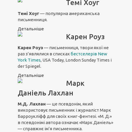
Темі Хоуг
Темі Хоуг
— популярна американська
письменниця.
Детальніше
Карен Роуз
Карен Роуз
— письменниця, твори якої не
раз з’являлися в списках
бестселерів New
York Times
, USA Today, London Sunday Times і
der Spiegel.
Детальніше
Марк
Даніель Лахлан
М.Д. Лахлан
— це псевдонім, який
використовує письменник і журналіст Марк
Барроукліфф для своїх книг-фентезі. «М. Д.»
в псевдонімі автора означає «Марк Даніель»
— справжнє ім’я письменника.