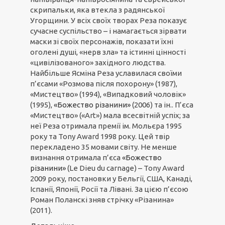
скрипальки, яка втекла з радянської
Угорщини. У всіх своїх творах Реза показує
сучасне суспільство – і намагається зірвати
маски зі своїх персонажів, показати їхні
оголені душі, «нерв зла» та істинні цінності
«цивілізованого» західного людства.
Найбільше Ясміна Реза уславилася своїми
п’єсами «Розмова після похорону» (1987),
«Мистецтво» (1994), «Випадковий чоловік»
(1995),
«Божество різанини»
(2006) та ін.. П’єса
«Мистецтво» («Art») мала всесвітній успіх; за
неї Реза отримала премії ім. Мольєра 1995
року та Tony Award 1998 року. Цей твір
перекладено 35 мовами світу. Не менше
визнання отримала п’єса
«Божество
різанини»
(Le Dieu du carnage) – Tony Award
2009 року, постановки у Бельгії, США, Канаді,
Іспанії, Японії, Росії та Лівані. За цією п’єсою
Роман Поланскі зняв стрічку «Різанина»
(2011).