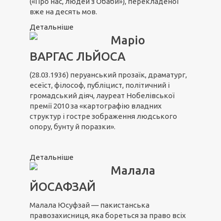
(«Про нас, людей з Обаби»), перекладеної
вже на десять мов.
Детальніше
Маріо
ВАРГАС ЛЬЙОСА
(28.03.1936) перуанський прозаїк, драматург,
есеїст, філософ, публіцист, політичний і
громадський діяч, лауреат Нобелівської
премії 2010 за «картографію владних
структур і гостре зображення людського
опору, бунту й поразки».
Детальніше
Малала
ЙОСАФЗАЙ
Малала Юсуфзай — пакистанська
правозахисниця, яка бореться за право всіх