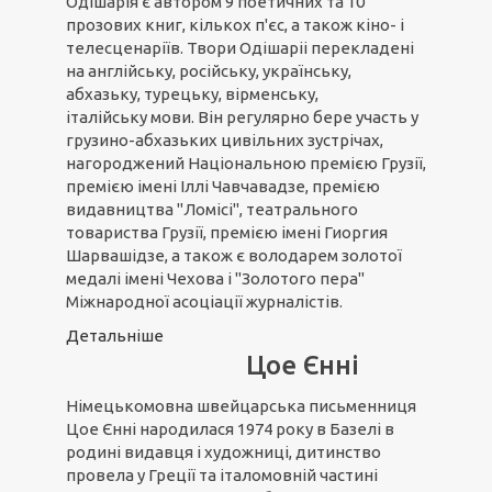
Одішарія є автором 9 поетичних та 10
прозових книг, кількох п'єс, а також кіно- і
телесценаріїв. Твори Одішаріі перекладені
на англійську, російську, українську,
абхазьку, турецьку, вірменську,
італійську мови. Він регулярно бере участь у
грузино-абхазьких цивільних зустрічах,
нагороджений Національною премією Грузії,
премією імені Іллі Чавчавадзе, премією
видавництва "Ломісі", театрального
товариства Грузії, премією імені Гиоргия
Шарвашідзе, а також є володарем золотої
медалі імені Чехова і "Золотого пера"
Міжнародної асоціації журналістів.
Детальніше
Цое Єнні
Німецькомовна швейцарська письменниця
Цое Єнні народилася 1974 року в Базелі в
родині видавця і художниці, дитинство
провела у Греції та італомовній частині