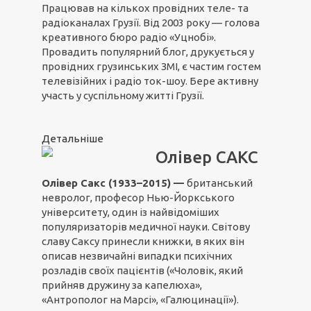
Працював на кількох провідних теле- та
радіоканалах Грузії. Від 2003 року — голова
креативного бюро радіо «Уцнобі».
Провадить популярний блог, друкується у
провідних грузинських ЗМІ, є частим гостем
телевізійних і радіо ток-шоу. Бере активну
участь у суспільному житті Грузії.
Детальніше
Олівер САКС
Олівер Сакс (1933–2015) —
британський
невролог, професор Нью-Йоркського
університету, один із найвідоміших
популяризаторів медичної науки. Світову
славу Саксу принесли книжки, в яких він
описав незвичайні випадки психічних
розладів своїх пацієнтів («Чоловік, який
прийняв дружину за капелюха»,
«Антрополог на Марсі», «Галюцинації»).