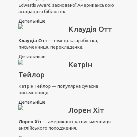
Edwards Award, заснованої Американською
асоціацією бібліотек.
Детальніше
Клаудія Отт
Клаудіа Отт
— німецька арабістка,
письменниця, перекладачка.
Детальніше
Кетрін
Тейлор
Кетрін Тейлор — популярна сучасна
письменниця.
Детальніше
Лорен Хіт
Лорен Хіт
— американська письменниця
англійського походження.