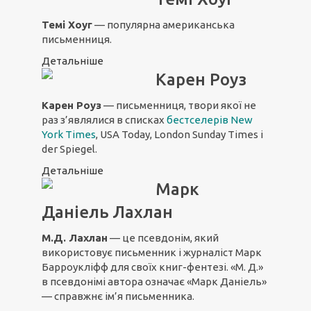
Темі Хоуг
— популярна американська
письменниця.
Детальніше
Карен Роуз
Карен Роуз
— письменниця, твори якої не
раз з’являлися в списках
бестселерів New
York Times
, USA Today, London Sunday Times і
der Spiegel.
Детальніше
Марк
Даніель Лахлан
М.Д. Лахлан
— це псевдонім, який
використовує письменник і журналіст Марк
Барроукліфф для своїх книг-фентезі. «М. Д.»
в псевдонімі автора означає «Марк Даніель»
— справжнє ім’я письменника.