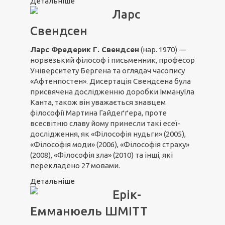
Детальніше
Ларс
Свендсен
Ларс Фредерик Г. Свендсен
(нар. 1970) —
норвезький філософ і письменник, професор
Університету Бергена та оглядач часопису
«Афтенпостен». Дисертація Свендсена була
присвячена дослідженню доробки Іммануїла
Канта, також він уважається знавцем
філософії Мартина Гайдеґґера, проте
всесвітню славу йому принесли такі есеї-
дослідження, як «Філософія нудьги» (2005),
«Філософія моди» (2006), «Філософія страху»
(2008), «Філософія зла» (2010) та інші, які
перекладено 27 мовами.
Детальніше
Ерік-
Емманюель ШМІТТ