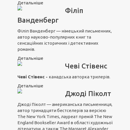
Детальніше
Філіп
Ванденберг
Філіп Ванденберг — німецький письменник,
автор науково-популярних книг та
сенсаційних історичних і детективних
романів.
Детальніше
Чеві Стівенс
Чеві Стівенс -
канадська авторка трилерів.
Детальніше
Джоді Піколт
Джоді Піколт — американська письменниця,
автор тринадцяти бестселерів за версією
The New York Times, лауреат премій The New
England Bookseller Award в області художньої
літератури, а також The Margaret Alexander