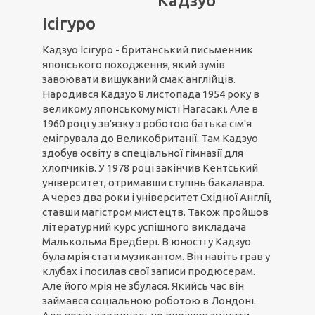
Кадзуо
Ісігуро
Кадзуо Ісігуро - британський письменник
японського походження, який зумів
завоювати вишуканий смак англійців.
Народився Кадзуо 8 листопада 1954 року в
великому японському місті Нагасакі. Але в
1960 році у зв'язку з роботою батька сім'я
емігрувала до Великобританії. Там Кадзуо
здобув освіту в спеціальної гімназії для
хлопчиків. У 1978 році закінчив Кентський
університет, отримавши ступінь бакалавра.
А через два роки і університет Східної Англії,
ставши магістром мистецтв. Також пройшов
літературний курс успішного викладача
Малькольма Бредбері. В юності у Кадзуо
була мрія стати музикантом. Він навіть грав у
клубах і посилав свої записи продюсерам.
Але його мрія не збулася. Якийсь час він
займався соціальною роботою в Лондоні.