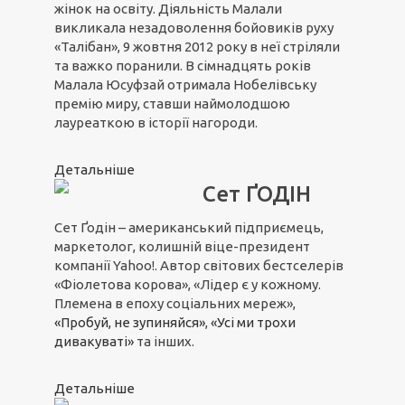
жінок на освіту. Діяльність Малали
викликала незадоволення бойовиків руху
«Талібан», 9 жовтня 2012 року в неї стріляли
та важко поранили. В сімнадцять років
Малала Юсуфзай отримала Нобелівську
премію миру, ставши наймолодшою
лауреаткою в історії нагороди.
Детальніше
Сет ҐОДІН
Сет Ґодін – американський підприємець,
маркетолог, колишній віце-президент
компанії Yahoo!. Автор світових бестселерів
«Фіолетова корова», «Лідер є у кожному.
Племена в епоху соціальних мереж»,
«Пробуй, не зупиняйся»
,
«Усі ми трохи
дивакуваті»
та інших.
Детальніше