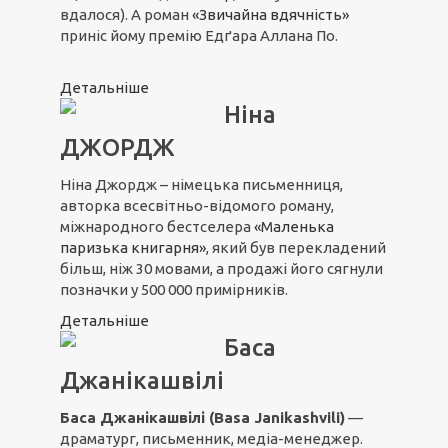
вдалося). А роман
«Звичайна вдячність»
приніс йому премію Едґара Аллана По.
Детальніше
Ніна
ДЖОРДЖ
Ніна Джордж – німецька письменниця,
авторка всесвітньо-відомого роману,
міжнародного бестселера
«Маленька
паризька книгарня»
, який був перекладений
більш, ніж 30 мовами, а продажі його сягнули
позначки у 500 000 примірників.
Детальніше
Баса
Джанікашвілі
Баса Джанікашвілі (Basa Janikashvili)
—
драматург, письменник, медіа-менеджер.