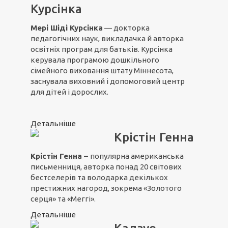
Курсінка
Мері Шіді Курсінка
— докторка
педагогічних наук, викладачка й авторка
освітніх програм для батьків. Курсінка
керувала програмою дошкільного
сімейного виховання штату Міннесота,
заснувала виховний і допомоговий центр
для дітей і дорослих.
Детальніше
Крістін Генна
Крістін Генна –
популярна американська
письменниця, авторка понад 20 світових
бестселерів та володарка декількох
престижних нагород, зокрема «Золотого
серця» та «Меггі».
Детальніше