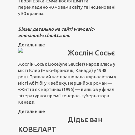
Твори Еріка-Емманюеля Шмітта
перекладено 40 мовами світу та інсценовані
у 50 країнах.
Більш детально на сайті
www.eric-
emmanuel-schmitt.com
.
Детальніше
Жослін Сосьє
Жослін Сосьє (Jocelyne Saucier) народилась у
місті Клер (Нью-Брансвік, Канада) у 1948
році. Тривалий час працювала журналістом у
місті Абітібі у Квебеку. Перший же роман —
«Життя як картина» (1996) — вийшов у фінал
літературної премії генерал-губернатора
Канади.
Детальніше
Дідьє ван
КОВЕЛАРТ