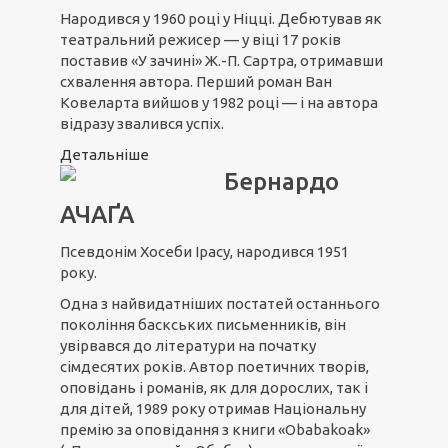
Народився у 1960 році у Ніцці. Дебютував як
театральний режисер — у віці 17 років
поставив «У зачині» Ж.-П. Сартра, отримавши
схвалення автора. Перший роман Ван
Ковеларта вийшов у 1982 році — і на автора
відразу звалився успіх.
Детальніше
Бернардо
АЧАҐА
Псевдонім Хосеби Ірасу, народився 1951
року.
Одна з найвидатніших постатей останнього
покоління баскських письменників, він
увірвався до літератури на початку
сімдесятих років. Автор поетичних творів,
оповідань і романів, як для дорослих, так і
для дітей, 1989 року отримав Національну
премію за оповідання з книги «Obabakoak»