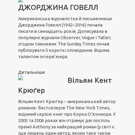
ДЖОРДЖИНА ГОВЕЛЛ
Американська журналістка й письменниця
Джорджина Говелл (1942–2016) почала
писати в сімнадцять років. Дописувала в
популярні журнали Observer, Vogue і Tatler;
згодом тижневик The Sunday Times почав
публікувати її короткі оповідання. Відома
талантом інтерв’юера.
Детальніше
Вільям Кент
Крюґер
Вільям Кент Крюґер – американський автор
романів- бестселерів The New York Times,
відомий серією книг про Корка О’Коннора. У
2005 та 2006 роках він отримує дві поспіль
премії Anthony за найкращий роман (у світі є
іще лишень один автор, якому таке також