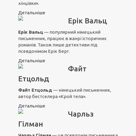
кінцівки
».
Детальніше
Ерік Вальц
Ерік Вальц
— популярний німецький
письменник, працює в жанрі історичних
романів. Також пише детективи під
псевдонімом Ерік Берг.
Детальніше
Файт
Етцольд
Файт Етцольд
— німецький письменник,
автор бестселера «Крой тела».
Детальніше
Чарльз
Гілман
Чарльз Гілман
— це псевдонім письменника