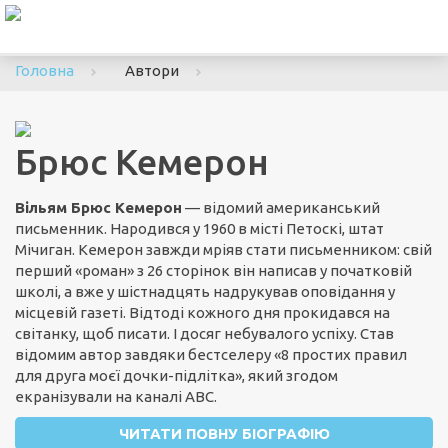
To
nav
Головна
Автори
Брюс Кемерон
Вільям Брюс Кемерон
— відомий американський
письменник. Народився у 1960 в місті Петоскі, штат
Мічиган. Кемерон завжди мріяв стати письменником: свій
перший «роман» з 26 сторінок він написав у початковій
школі, а вже у шістнадцять надрукував оповідання у
місцевій газеті. Відтоді кожного дня прокидався на
світанку, щоб писати. І досяг небувалого успіху. Став
відомим автор завдяки бестселеру «8 простих правил
для друга моєї дочки-підлітка», який згодом
екранізували на каналі ABC.
ЧИТАТИ ПОВНУ БІОГРАФІЮ