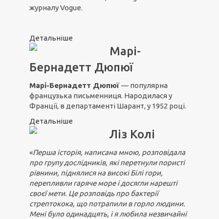
журналу Vogue.
Детальніше
Марі-
Бернадетт Дюпюї
Марі-Бернадетт Дюпюї
— популярна
французька письменниця. Народилася у
Франції, в департаменті Шарант, у 1952 році.
Детальніше
Ліз Колі
«
Перша історія, написана мною, розповідала
про групу дослідників, які перетнули пористі
рівнини, піднялися на високі Білі гори,
перепливли гаряче море і досягли нарешті
своєї мети. Це розповідь про бактерії
стрептокока, що потрапили в горло людини.
Мені було одинадцять, і я любила незвичайні