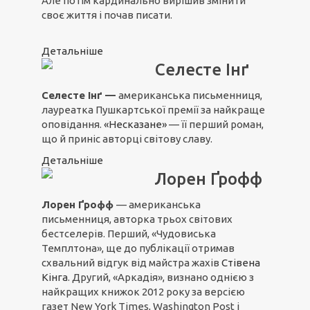
Але потім кардинально вирішив змінити
своє життя і почав писати.
Детальніше
Селесте Інґ
Селесте Інґ —
американська письменниця,
лауреатка Пушкартської премії за найкраще
оповідання.
«Несказане»
— її перший роман,
що й приніс авторці світову славу.
Детальніше
Лорен Ґрофф
Лорен Ґрофф
— американська
письменниця, авторка трьох світових
бестселерів. Перший, «Чудовиська
Темплтона», ще до публікації отримав
схвальний відгук від майстра жахів
Стівена
Кінга
. Другий, «Аркадія», визнано однією з
найкращих книжок 2012 року за версією
газет New York Times, Washington Post і