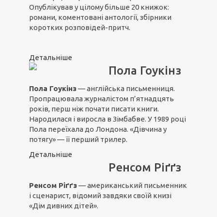
Опублікував у цілому більше 20 книжок:
романи, коментовані антології, збірники
коротких розповідей-притч.
Детальніше
Пола Гоукінз
Пола Гоукінз
— англійська письменниця.
Пропрацювала журналістом п’ятнадцять
років, перш ніж почати писати книги.
Народилася і виросла в Зімбабве. У 1989 році
Пола переїхала до Лондона. «Дівчина у
потягу» — її перший трилер.
Детальніше
Ренсом Ріґґз
Ренсом Ріґґз
— американський письменник
і сценарист, відомий завдяки своїй книзі
«Дім дивних дітей».