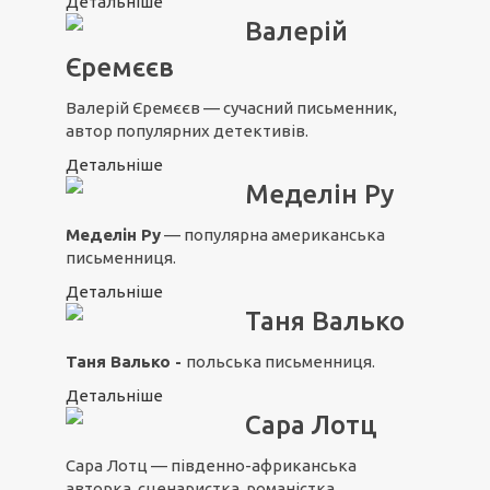
Детальніше
Валерій
Єремєєв
Валерій Єремєєв — сучасний письменник,
автор популярних детективів.
Детальніше
Меделін Ру
Меделін Ру
— популярна американська
письменниця.
Детальніше
Таня Валько
Таня Валько -
польська письменниця.
Детальніше
Сара Лотц
Сара Лотц — південно-африканська
авторка, сценаристка, романістка.