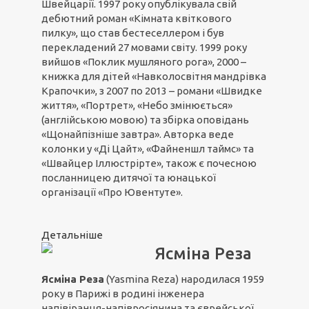
Швейцарії. 1997 року опублікувала свій
дебютний роман «Кімната квіткового
пилку», що став бестеселлером і був
перекладений 27 мовами світу. 1999 року
вийшов «Поклик мушляного рога», 2000 –
книжка для дітей «Навколосвітня мандрівка
Крапочки», з 2007 по 2013 – романи «Швидке
життя», «Портрет», «Небо змінюється»
(англійською мовою) та збірка оповідань
«Щонайпізніше завтра». Авторка веде
колонки у «Ді Цайт», «Файненшл таймс» та
«Швайцер Іллюстрірте», також є почесною
посланницею дитячої та юнацької
організації «Про Ювентуте».
Детальніше
Ясміна Реза
Ясміна Реза
(Yasmina Reza) народилася 1959
року в Парижі в родині інженера
напівіранця-напівросіянина та єврейської