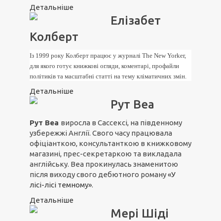
Детальніше
Елізабет
Колберт
Із 1999 року Колберт працює у журналі The New Yorker,
для якого готує книжкові огляди, коментарі, профайли
політиків та масштабні статті на тему кліматичних змін.
Детальніше
Рут Веа
Рут Веа
виросла в Сассексі, на південному
узбережжі Англії. Свого часу працювала
офіціанткою, консультанткою в книжковому
магазині, прес-секретаркою та викладала
англійську. Веа прокинулась знаменитою
після виходу свого дебютного роману
«У
лісі-лісі темному»
.
Детальніше
Мері Шіді