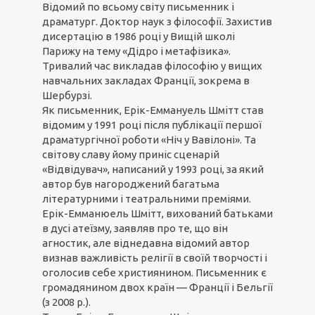
Відомий по всьому світу письменник і
драматург. Доктор наук з філософії. Захистив
дисертацію в 1986 році у Вищій школі
Парижу на тему «Дідро і метафізика».
Тривалий час викладав філософію у вищих
навчальних закладах Франції, зокрема в
Шербурзі.
Як письменник, Ерік-Еммануель Шмітт став
відомим у 1991 році після публікації першої
драматургічної роботи «Ніч у Вавілоні». Та
світову славу йому приніс сценарій
«Відвідувач», написаний у 1993 році, за який
автор був нагороджений багатьма
літературними і театральними преміями.
Ерік-Емманюель Шмітт, вихований батьками
в дусі атеїзму, заявляв про те, що він
агностик, але віднедавна відомий автор
визнав важливість релігії в своїй творчості і
оголосив себе християнином. Письменник є
громадянином двох країн — Франції і Бельгії
(з 2008 р.).