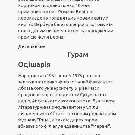
кордоном продано понад 10 млн
примірників книг. Романи Вербера
перекладено тридцятьма мовами світу.У
книгах Вербера багато пророчого, тому він
став єдиним письменником, нагородженим
премією Жуля Верна.
Детальніше
Гурам
Одішарія
Народився в 1951 році. У 1975 році він
закінчив історико-філологічний факультет
Абхазького університету. У різні часи
працював кореспондентом Сухумського
радіо, Абхазької окружної газети. Був також
літературним консультантом у Спілці
письменників Абхазії, головним редактором
журналу "Ріца", а також директором
абхазького філіалу видавництва "Мерані".