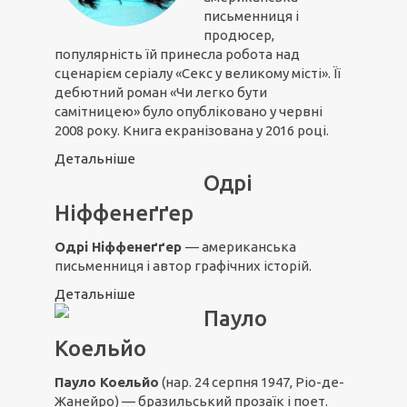
письменниця і
продюсер,
популярність їй принесла робота над
сценарієм серіалу «Секс у великому місті». Її
дебютний роман «Чи легко бути
самітницею» було опубліковано у червні
2008 року. Книга екранізована у 2016 році.
Детальніше
Одрі
Ніффенеґґер
Одрі Ніффенеґґер
— американська
письменниця і автор графічних історій.
Детальніше
Пауло
Коельйо
Пауло Коельйо
(нар. 24 серпня 1947, Ріо-де-
Жанейро) — бразильський прозаїк і поет.