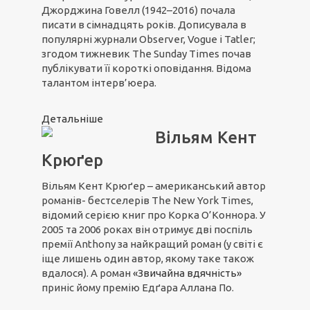
Джорджина Говелл (1942–2016) почала
писати в сімнадцять років. Дописувала в
популярні журнали Observer, Vogue і Tatler;
згодом тижневик The Sunday Times почав
публікувати її короткі оповідання. Відома
талантом інтерв’юера.
Детальніше
Вільям Кент
Крюґер
Вільям Кент Крюґер – американський автор
романів- бестселерів The New York Times,
відомий серією книг про Корка О’Коннора. У
2005 та 2006 роках він отримує дві поспіль
премії Anthony за найкращий роман (у світі є
іще лишень один автор, якому таке також
вдалося). А роман
«Звичайна вдячність»
приніс йому премію Едґара Аллана По.