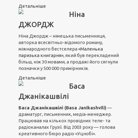
Детальніше
Ніна
ДЖОРДЖ
Ніна Джордж – німецька письменниця,
авторка всесвітньо-відомого роману,
міжнародного бестселера
«Маленька
паризька книгарня»
, який був перекладений
більш, ніж 30 мовами, а продажі його сягнули
позначки у 500 000 примірників.
Детальніше
Баса
Джанікашвілі
Баса Джанікашвілі (Basa Janikashvili)
—
драматург, письменник, медіа-менеджер.
Працював на кількох провідних теле- та
радіоканалах Грузії. Від 2003 року — голова
креативного бюро радіо «Уцнобі».