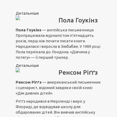
Детальніше
Пола Гоукінз
Пола Гоукінз
— англійська письменниця.
Пропрацювала журналістом п’ятнадцять
років, перш ніж почати писати книги.
Народилася і виросла в Зімбабве. У 1989 році
Пола переїхала до Лондона. «Дівчина у
потягу» — її перший трилер.
Детальніше
Ренсом Ріґґз
Ренсом Ріґґз
— американський письменник
і сценарист, відомий завдяки своїй книзі
«Дім дивних дітей».
Ріґґз народився в Меріленді і виріс у
Флориді, де відвідував школу для
обдарованих дітей. Він вивчав англійську