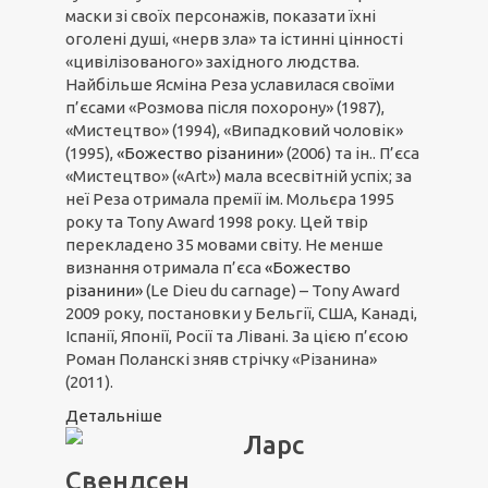
маски зі своїх персонажів, показати їхні
оголені душі, «нерв зла» та істинні цінності
«цивілізованого» західного людства.
Найбільше Ясміна Реза уславилася своїми
п’єсами «Розмова після похорону» (1987),
«Мистецтво» (1994), «Випадковий чоловік»
(1995),
«Божество різанини»
(2006) та ін.. П’єса
«Мистецтво» («Art») мала всесвітній успіх; за
неї Реза отримала премії ім. Мольєра 1995
року та Tony Award 1998 року. Цей твір
перекладено 35 мовами світу. Не менше
визнання отримала п’єса
«Божество
різанини»
(Le Dieu du carnage) – Tony Award
2009 року, постановки у Бельгії, США, Канаді,
Іспанії, Японії, Росії та Лівані. За цією п’єсою
Роман Поланскі зняв стрічку «Різанина»
(2011).
Детальніше
Ларс
Свендсен