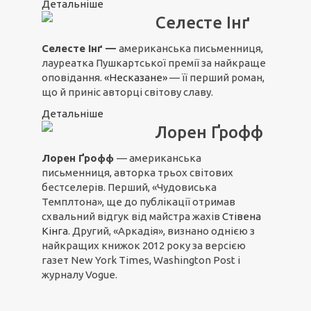
Детальніше
Селесте Інґ
Селесте Інґ —
американська письменниця,
лауреатка Пушкартської премії за найкраще
оповідання.
«Несказане»
— її перший роман,
що й приніс авторці світову славу.
Детальніше
Лорен Ґрофф
Лорен Ґрофф
— американська
письменниця, авторка трьох світових
бестселерів. Перший, «Чудовиська
Темплтона», ще до публікації отримав
схвальний відгук від майстра жахів
Стівена
Кінга
. Другий, «Аркадія», визнано однією з
найкращих книжок 2012 року за версією
газет New York Times, Washington Post і
журналу Vogue.