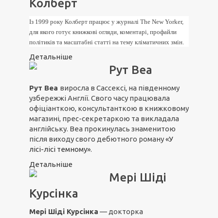
Колберт
Із 1999 року Колберт працює у журналі The New Yorker,
для якого готує книжкові огляди, коментарі, профайли
політиків та масштабні статті на тему кліматичних змін.
Детальніше
Рут Веа
Рут Веа
виросла в Сассексі, на південному
узбережжі Англії. Свого часу працювала
офіціанткою, консультанткою в книжковому
магазині, прес-секретаркою та викладала
англійську. Веа прокинулась знаменитою
після виходу свого дебютного роману
«У
лісі-лісі темному»
.
Детальніше
Мері Шіді
Курсінка
Мері Шіді Курсінка
— докторка