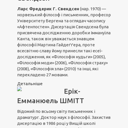
Ларс Фредерик Г. Свендсен
(нар. 1970) —
норвезький філософ і письменник, професор
Університету Бергена та оглядач часопису
«Афтенпостен». Дисертація Свендсена була
присвячена дослідженню доробки Іммануїла
Канта, також він уважається знавцем
філософії Мартина Гайдеґґера, проте
всесвітню славу йому принесли такі есеї-
дослідження, як «Філософія нудьги» (2005),
«Філософія моди» (2006), «Філософія страху»
(2008), «Філософія зла» (2010) та інші, які
перекладено 27 мовами.
Детальніше
Ерік-
Емманюель ШМІТТ
Відомий по всьому світу письменник і
драматург. Доктор наук з філософії. Захистив
дисертацію в 1986 році у Вищій школі