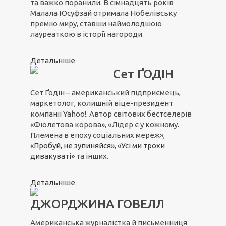
та важко поранили. В сімнадцять років
Малала Юсуфзай отримала Нобелівську
премію миру, ставши наймолодшою
лауреаткою в історії нагороди.
Детальніше
Сет ҐОДІН
Сет Ґодін – американський підприємець,
маркетолог, колишній віце-президент
компанії Yahoo!. Автор світових бестселерів
«Фіолетова корова», «Лідер є у кожному.
Племена в епоху соціальних мереж»,
«Пробуй, не зупиняйся»
,
«Усі ми трохи
дивакуваті»
та інших.
Детальніше
ДЖОРДЖИНА ГОВЕЛЛ
Американська журналістка й письменниця