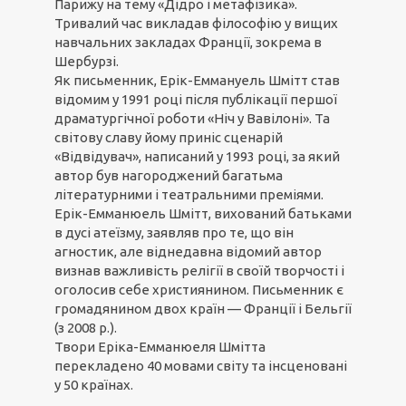
Парижу на тему «Дідро і метафізика».
Тривалий час викладав філософію у вищих
навчальних закладах Франції, зокрема в
Шербурзі.
Як письменник, Ерік-Еммануель Шмітт став
відомим у 1991 році після публікації першої
драматургічної роботи «Ніч у Вавілоні». Та
світову славу йому приніс сценарій
«Відвідувач», написаний у 1993 році, за який
автор був нагороджений багатьма
літературними і театральними преміями.
Ерік-Емманюель Шмітт, вихований батьками
в дусі атеїзму, заявляв про те, що він
агностик, але віднедавна відомий автор
визнав важливість релігії в своїй творчості і
оголосив себе християнином. Письменник є
громадянином двох країн — Франції і Бельгії
(з 2008 р.).
Твори Еріка-Емманюеля Шмітта
перекладено 40 мовами світу та інсценовані
у 50 країнах.