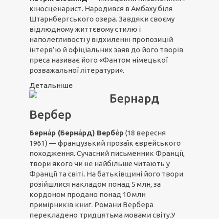
кіносценарист. Народився в Амбаху біля
Штарнбергського озера. Завдяки своєму
відлюдному життєвому стилю і
наполегливості у відхиленні пропозицій
інтерв’ю й офіціальних заяв до його творів
преса називає його «Фантом німецької
розважальної літератури».
Детальніше
Бернард
Вербер
Берна́р (Берна́рд) Вербе́р
(18 вересня
1961) — французький прозаїк єврейського
походження. Сучасний письменник Франції,
твори якого чи не найбільше читають у
Франції та світі. На батьківщині його твори
розійшлися накладом понад 5 млн, за
кордоном продано понад 10 млн
примірників книг. Романи Вербера
перекладено тридцятьма мовами світу.У