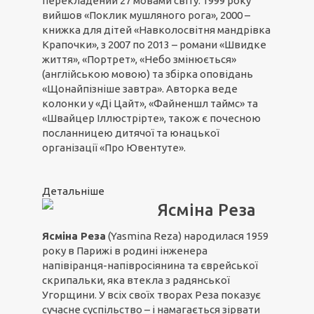
перекладений 27 мовами світу. 1999 року
вийшов «Поклик мушляного рога», 2000 –
книжка для дітей «Навколосвітня мандрівка
Крапочки», з 2007 по 2013 – романи «Швидке
життя», «Портрет», «Небо змінюється»
(англійською мовою) та збірка оповідань
«Щонайпізніше завтра». Авторка веде
колонки у «Ді Цайт», «Файненшл таймс» та
«Швайцер Іллюстрірте», також є почесною
посланницею дитячої та юнацької
організації «Про Ювентуте».
Детальніше
Ясміна Реза
Ясміна Реза
(Yasmina Reza) народилася 1959
року в Парижі в родині інженера
напівіранця-напівросіянина та єврейської
скрипальки, яка втекла з радянської
Угорщини. У всіх своїх творах Реза показує
сучасне суспільство – і намагається зірвати