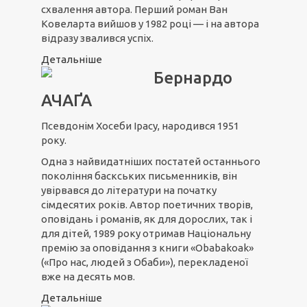
схвалення автора. Перший роман Ван
Ковеларта вийшов у 1982 році — і на автора
відразу звалився успіх.
Детальніше
Бернардо
АЧАҐА
Псевдонім Хосеби Ірасу, народився 1951
року.
Одна з найвидатніших постатей останнього
покоління баскських письменників, він
увірвався до літератури на початку
сімдесятих років. Автор поетичних творів,
оповідань і романів, як для дорослих, так і
для дітей, 1989 року отримав Національну
премію за оповідання з книги «Obabakoak»
(«Про нас, людей з Обаби»), перекладеної
вже на десять мов.
Детальніше