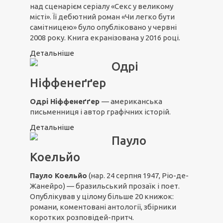
над сценарієм серіалу «Секс у великому
місті». Її дебютний роман «Чи легко бути
самітницею» було опубліковано у червні
2008 року. Книга екранізована у 2016 році.
Детальніше
Одрі
Ніффенеґґер
Одрі Ніффенеґґер
— американська
письменниця і автор графічних історій.
Детальніше
Пауло
Коельйо
Пауло Коельйо
(нар. 24 серпня 1947, Ріо-де-
Жанейро) — бразильський прозаїк і поет.
Опублікував у цілому більше 20 книжок:
романи, коментовані антології, збірники
коротких розповідей-притч.