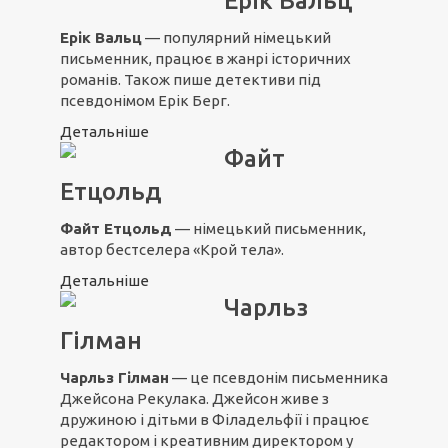
Ерік Вальц
Ерік Вальц
— популярний німецький
письменник, працює в жанрі історичних
романів. Також пише детективи під
псевдонімом Ерік Берг.
Детальніше
Файт
Етцольд
Файт Етцольд
— німецький письменник,
автор бестселера «Крой тела».
Детальніше
Чарльз
Гілман
Чарльз Гілман
— це псевдонім письменника
Джейсона Рекулака. Джейсон живе з
дружиною і дітьми в Філадельфії і працює
редактором і креативним директором у