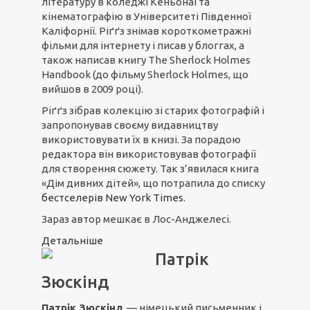
літературу в коледжі Кеньонаі та
кінематографію в Університеті Південної
Каліфорнії. Ріґґз знімав короткометражні
фільми для інтернету і писав у блоггах, а
також написав книгу The Sherlock Holmes
Handbook (до фільму Sherlock Holmes, що
вийшов в 2009 році).
Ріґґз зібрав колекцію зі старих фотографій і
запропонував своєму видавництву
використовувати їх в книзі. За порадою
редактора він використовував фотографії
для створення сюжету. Так з’явилася книга
«Дім дивних дітей», що потрапила до списку
бестселерів New York Times
.
Зараз автор мешкає в Лос-Анджелесі.
Детальніше
Патрік
Зюскінд
Патрік Зюскінд
— німецький письменник і