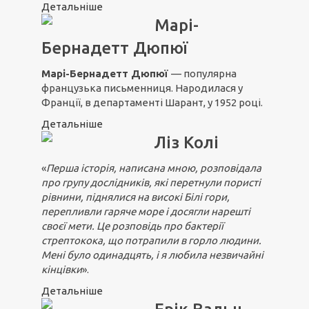
Детальніше
Марі-
Бернадетт Дюпюї
Марі-Бернадетт Дюпюї
— популярна
французька письменниця. Народилася у
Франції, в департаменті Шарант, у 1952 році.
Детальніше
Ліз Колі
«
Перша історія, написана мною, розповідала
про групу дослідників, які перетнули пористі
рівнини, піднялися на високі Білі гори,
перепливли гаряче море і досягли нарешті
своєї мети. Це розповідь про бактерії
стрептокока, що потрапили в горло людини.
Мені було одинадцять, і я любила незвичайні
кінцівки
».
Детальніше