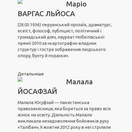
Маріо
ВАРГАС ЛЬЙОСА
(28.03.1936) перуанський прозаїк, драматург,
есеїст, філософ, публіцист, політичний і
громадський діяч, лауреат Нобелівської
премії 2010 за «картографію владних
структур і гостре зображення людського
опору, бунту й поразки».
Детальніше
Малала
ЙОСАФЗАЙ
Малала Юсуфзай — пакистанська
правозахисниця, яка бореться за право всіх
жінок на освіту. Діяльність Малали
викликала незадоволення бойовиків руху
«Талібан», 9 жовтня 2012 року в неї стріляли