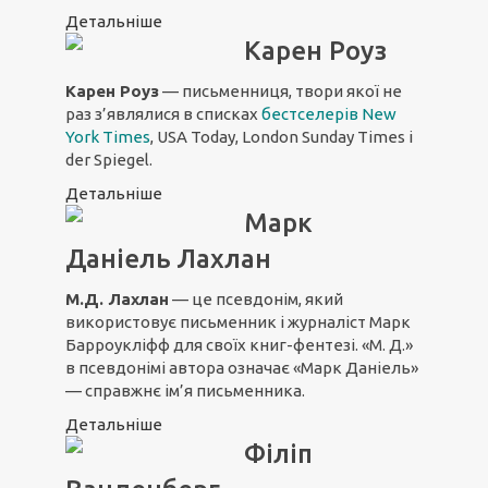
Детальніше
Карен Роуз
Карен Роуз
— письменниця, твори якої не
раз з’являлися в списках
бестселерів New
York Times
, USA Today, London Sunday Times і
der Spiegel.
Детальніше
Марк
Даніель Лахлан
М.Д. Лахлан
— це псевдонім, який
використовує письменник і журналіст Марк
Барроукліфф для своїх книг-фентезі. «М. Д.»
в псевдонімі автора означає «Марк Даніель»
— справжнє ім’я письменника.
Детальніше
Філіп