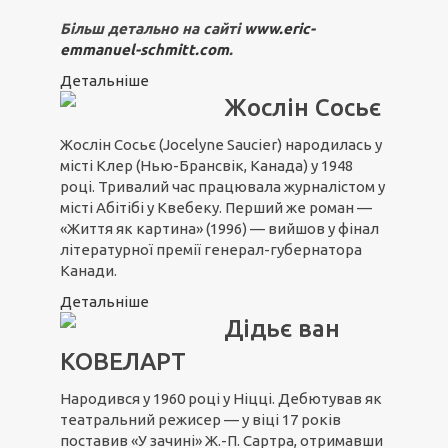
Більш детально на сайті
www.eric-
emmanuel-schmitt.com
.
Детальніше
Жослін Сосьє
Жослін Сосьє (Jocelyne Saucier) народилась у
місті Клер (Нью-Брансвік, Канада) у 1948
році. Тривалий час працювала журналістом у
місті Абітібі у Квебеку. Перший же роман —
«Життя як картина» (1996) — вийшов у фінал
літературної премії генерал-губернатора
Канади.
Детальніше
Дідьє ван
КОВЕЛАРТ
Народився у 1960 році у Ніцці. Дебютував як
театральний режисер — у віці 17 років
поставив «У зачині» Ж.-П. Сартра, отримавши