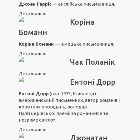
Джоан Гарріс
— англійська письменниця.
Детальніше
Коріна
Боманн
Коріна Боманн
— німецька письменниця.
Детальніше
Чак Поланік
Детальніше
Ентоні Дорр
Ентоні Дорр
(нар. 1973; Клівленд) —
американський письменник, автор романів і
коротких оповідань, володар
Пулітцерівської премії за роман «
Все те
незриме світло
».
Детальніше
Джонатан