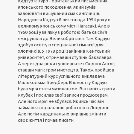
Кадзуо Ісігуро - британський письменник
японського походження, який зумів
завоювати вишуканий смак англійців.
Народився Кадзуо 8 листопада 1954 року в
великому японському місті Нагасакі. Але в
1960 році у зв'язку з роботою батька сім'я
емігрувала до Великобританії. Там Кадзуо
здобув освіту в спеціальної гімназії для
хлопчиків. У 1978 році закінчив Кентський
університет, отримавши ступінь бакалавра.
А через два роки і університет Східної Англії,
ставши магістром мистецтв. Також пройшов
літературний курс успішного викладача
Малькольма Бредбері. В юності у Кадзуо
була мрія стати музикантом. Він навіть грав у
клубах і посилав свої записи продюсерам.
Але його мрія не збулася. Якийсь час він
займався соціальною роботою в Лондоні.
Але потім кардинально вирішив змінити
своє життя і почав писати.