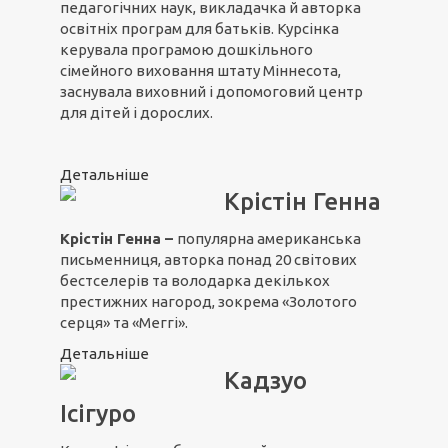
педагогічних наук, викладачка й авторка
освітніх програм для батьків. Курсінка
керувала програмою дошкільного
сімейного виховання штату Міннесота,
заснувала виховний і допомоговий центр
для дітей і дорослих.
Детальніше
Крістін Генна
Крістін Генна –
популярна американська
письменниця, авторка понад 20 світових
бестселерів та володарка декількох
престижних нагород, зокрема «Золотого
серця» та «Меггі».
Детальніше
Кадзуо
Ісігуро