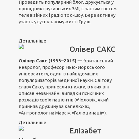
Провадить популярний блог, друкується у
провідних грузинських ЗМІ, є частим гостем
телевізійних і радіо ток-шоу. Бере активну
участь у суспільному житті Грузії.
Детальніше
Олівер САКС
Олівер Сакс (1933–2015) —
британський
невролог, професор Нью-Йоркського
університету, один із найвідоміших
популяризаторів медичної науки. Світову
славу Саксу принесли книжки, в яких він
описав незвичайні випадки психічних
розладів своїх пацієнтів («Чоловік, який
прийняв дружину за капелюха»,
«Антрополог на Марсі», «Галюцинації»).
Детальніше
Елізабет