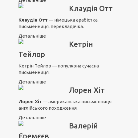
Детальніше
Клаудія Отт
Клаудіа Отт
— німецька арабістка,
письменниця, перекладачка.
Детальніше
Кетрін
Тейлор
Кетрін Тейлор — популярна сучасна
письменниця.
Детальніше
Лорен Хіт
Лорен Хіт
— американська письменниця
англійського походження.
Детальніше
Валерій
Єремєєв