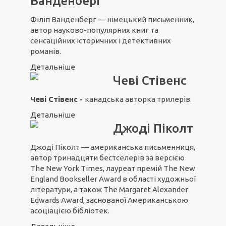
Ванденберг
Філіп Ванденберг — німецький письменник,
автор науково-популярних книг та
сенсаційних історичних і детективних
романів.
Детальніше
Чеві Стівенс
Чеві Стівенс -
канадська авторка трилерів.
Детальніше
Джоді Піколт
Джоді Піколт — американська письменниця,
автор тринадцяти бестселерів за версією
The New York Times, лауреат премій The New
England Bookseller Award в області художньої
літератури, а також The Margaret Alexander
Edwards Award, заснованої Американською
асоціацією бібліотек.