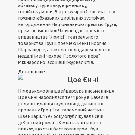
абхазьку, турецьку, вірменську,
італійську мови. Він регулярно бере участь у
грузино-абхазьких цивільних зустрічах,
нагороджений Національною премією Грузії,
премією імені Іллі Чавчавадзе, премією
видавництва "Ломісі", театрального
товариства Грузії, премією імені Гиоргия
Шарвашідзе, а також є володарем золотої
медалі імені Чехова і "Золотого пера"
Міжнародної асоціації журналістів.
Детальніше
Цое Єнні
Німецькомовна швейцарська письменниця
Цое Єнні народилася 1974 року в Базелі в
родині видавця і художниці, дитинство
провела у Греції та італомовній частині
Швейцарії. 1997 року опублікувала свій
дебютний роман «Кімната квіткового
пилку», що став бестеселлером і був