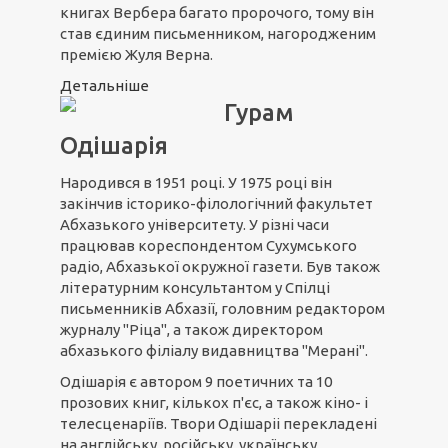
книгах Вербера багато пророчого, тому він
став єдиним письменником, нагородженим
премією Жуля Верна.
Детальніше
Гурам
Одішарія
Народився в 1951 році. У 1975 році він
закінчив історико-філологічний факультет
Абхазького університету. У різні часи
працював кореспондентом Сухумського
радіо, Абхазької окружної газети. Був також
літературним консультантом у Спілці
письменників Абхазії, головним редактором
журналу "Ріца", а також директором
абхазького філіалу видавництва "Мерані".
Одішарія є автором 9 поетичних та 10
прозових книг, кількох п'єс, а також кіно- і
телесценаріїв. Твори Одішаріі перекладені
на англійську, російську, українську,