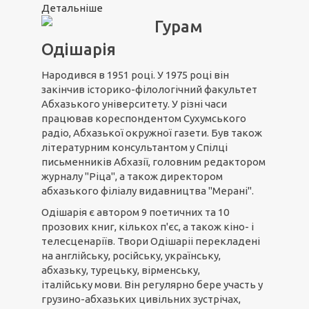
Детальніше
Гурам
Одішарія
Народився в 1951 році. У 1975 році він
закінчив історико-філологічний факультет
Абхазького університету. У різні часи
працював кореспондентом Сухумського
радіо, Абхазької окружної газети. Був також
літературним консультантом у Спілці
письменників Абхазії, головним редактором
журналу "Ріца", а також директором
абхазького філіалу видавництва "Мерані".
Одішарія є автором 9 поетичних та 10
прозових книг, кількох п'єс, а також кіно- і
телесценаріїв. Твори Одішаріі перекладені
на англійську, російську, українську,
абхазьку, турецьку, вірменську,
італійську мови. Він регулярно бере участь у
грузино-абхазьких цивільних зустрічах,