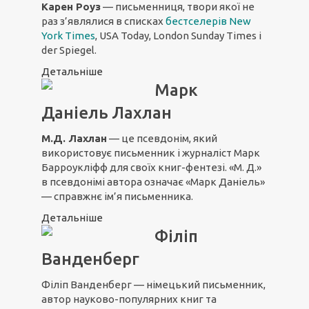
Карен Роуз
— письменниця, твори якої не
раз з’являлися в списках
бестселерів New
York Times
, USA Today, London Sunday Times і
der Spiegel.
Детальніше
Марк
Даніель Лахлан
М.Д. Лахлан
— це псевдонім, який
використовує письменник і журналіст Марк
Барроукліфф для своїх книг-фентезі. «М. Д.»
в псевдонімі автора означає «Марк Даніель»
— справжнє ім’я письменника.
Детальніше
Філіп
Ванденберг
Філіп Ванденберг — німецький письменник,
автор науково-популярних книг та