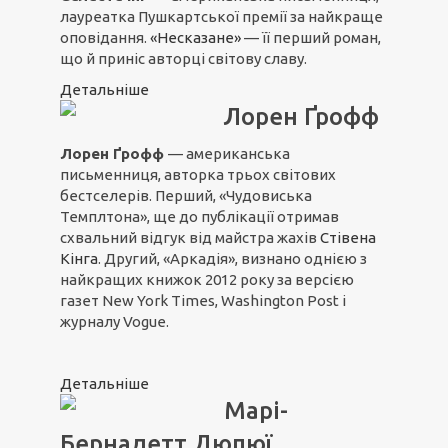
лауреатка Пушкартської премії за найкраще
оповідання.
«Несказане»
— її перший роман,
що й приніс авторці світову славу.
Детальніше
Лорен Ґрофф
Лорен Ґрофф
— американська
письменниця, авторка трьох світових
бестселерів. Перший, «Чудовиська
Темплтона», ще до публікації отримав
схвальний відгук від майстра жахів
Стівена
Кінга
. Другий, «Аркадія», визнано однією з
найкращих книжок 2012 року за версією
газет New York Times, Washington Post і
журналу Vogue.
Детальніше
Марі-
Бернадетт Дюпюї