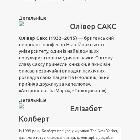
Детальніше
Олівер САКС
Олівер Сакс (1933–2015) —
британський
невролог, професор Нью-Йоркського
університету, один із найвідоміших
популяризаторів медичної науки. Світову
славу Саксу принесли книжки, в яких він
описав незвичайні випадки психічних
розладів своїх пацієнтів («Чоловік, який
прийняв дружину за капелюха»,
«Антрополог на Марсі», «Галюцинації»).
Детальніше
Елізабет
Колберт
Із 1999 року Колберт працює у журналі The New Yorker,
для якого готує книжкові огляди, коментарі, профайли