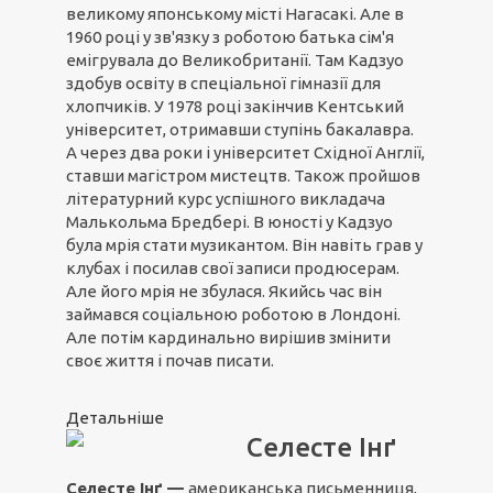
великому японському місті Нагасакі. Але в
1960 році у зв'язку з роботою батька сім'я
емігрувала до Великобританії. Там Кадзуо
здобув освіту в спеціальної гімназії для
хлопчиків. У 1978 році закінчив Кентський
університет, отримавши ступінь бакалавра.
А через два роки і університет Східної Англії,
ставши магістром мистецтв. Також пройшов
літературний курс успішного викладача
Малькольма Бредбері. В юності у Кадзуо
була мрія стати музикантом. Він навіть грав у
клубах і посилав свої записи продюсерам.
Але його мрія не збулася. Якийсь час він
займався соціальною роботою в Лондоні.
Але потім кардинально вирішив змінити
своє життя і почав писати.
Детальніше
Селесте Інґ
Селесте Інґ —
американська письменниця,