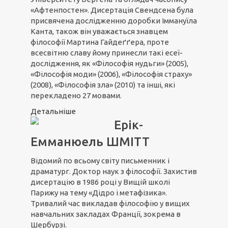
«Афтенпостен». Дисертація Свендсена була
присвячена дослідженню доробки Іммануїла
Канта, також він уважається знавцем
філософії Мартина Гайдеґґера, проте
всесвітню славу йому принесли такі есеї-
дослідження, як «Філософія нудьги» (2005),
«Філософія моди» (2006), «Філософія страху»
(2008), «Філософія зла» (2010) та інші, які
перекладено 27 мовами.
Детальніше
Ерік-
Емманюель ШМІТТ
Відомий по всьому світу письменник і
драматург. Доктор наук з філософії. Захистив
дисертацію в 1986 році у Вищій школі
Парижу на тему «Дідро і метафізика».
Тривалий час викладав філософію у вищих
навчальних закладах Франції, зокрема в
Шербурзі.