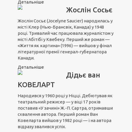
Детальніше
Жослін Сосьє
Жослін Сосьє (Jocelyne Saucier) народилась у
місті Клер (Нью-Брансвік, Канада) у 1948
році. Тривалий час працювала журналістом у
місті Абітібі у Квебеку. Перший же роман —
«Життя як картина» (1996) — вийшов у фінал
літературної премії генерал-губернатора
Канади.
Детальніше
Дідьє ван
КОВЕЛАРТ
Народився у 1960 році у Ніцці. Дебютував як
театральний режисер — у віці 17 років
поставив «У зачині» Ж.-П. Сартра, отримавши
схвалення автора. Перший роман Ван
Ковеларта вийшов у 1982 році — і на автора
відразу звалився успіх.