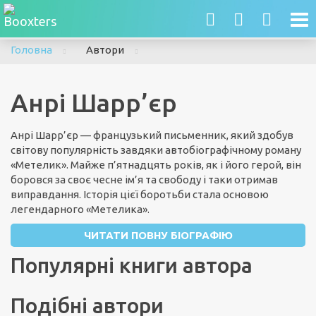
To
nav
Головна
Автори
Анрі Шарр’єр
Анрі Шарр’єр — французький письменник, який здобув
світову популярність завдяки автобіографічному роману
«Метелик». Майже п’ятнадцять років, як і його герой, він
боровся за своє чесне ім’я та свободу і таки отримав
виправдання. Історія цієї боротьби стала основою
легендарного «Метелика».
ЧИТАТИ ПОВНУ БІОГРАФІЮ
Популярні книги автора
Подібні автори