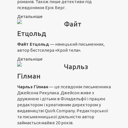
романів. Також пише детективи під
псевдонімом Ерік Берг.
Детальніше
Файт
Етцольд
Файт Етцольд
— німецький письменник,
автор бестселера «Крой тела».
Детальніше
Чарльз
Гілман
Чарльз Гілман
— це псевдонім письменника
Джейсона Рекулака. Джейсон живе з
дружиною і дітьми в Філадельфії і працює
редактором і креативним директором у
видавництві Quirk Company. Редакторської
та письменницької діяльністю автор
займається майже 20 років.