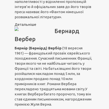
наполегливості у відхиленні пропозицій
інтерв’ю й офіціальних заяв до його творів
преса називає його «Фантом німецької
розважальної літератури».
Детальніше
Бернард
Вербер
Берна́р (Берна́рд) Вербе́р
(18 вересня
1961) — французький прозаїк єврейського
походження. Сучасний письменник Франції,
твори якого чи не найбільше читають у
Франції та світі. На батьківщині його твори
розійшлися накладом понад 5 млн, за
кордоном продано понад 10 млн
примірників книг. Романи Вербера
перекладено тридцятьма мовами світу.У
книгах Вербера багато пророчого, тому він
став єдиним письменником, нагородженим
премією Жуля Верна.