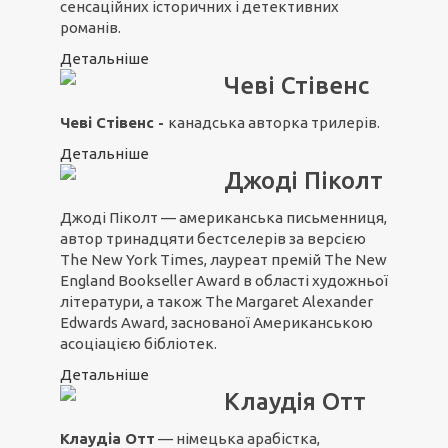
сенсаційних історичних і детективних
романів.
Детальніше
Чеві Стівенс
Чеві Стівенс -
канадська авторка трилерів.
Детальніше
Джоді Піколт
Джоді Піколт — американська письменниця,
автор тринадцяти бестселерів за версією
The New York Times, лауреат премій The New
England Bookseller Award в області художньої
літератури, а також The Margaret Alexander
Edwards Award, заснованої Американською
асоціацією бібліотек.
Детальніше
Клаудія Отт
Клаудіа Отт
— німецька арабістка,