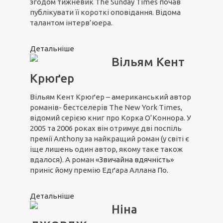
згодом тижневик The Sunday Times почав
публікувати її короткі оповідання. Відома
талантом інтерв’юера.
Детальніше
Вільям Кент
Крюґер
Вільям Кент Крюґер – американський автор
романів- бестселерів The New York Times,
відомий серією книг про Корка О’Коннора. У
2005 та 2006 роках він отримує дві поспіль
премії Anthony за найкращий роман (у світі є
іще лишень один автор, якому таке також
вдалося). А роман
«Звичайна вдячність»
приніс йому премію Едґара Аллана По.
Детальніше
Ніна