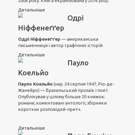
2008 року. Книга екранізована у 2016 році.
Детальніше
Одрі
Ніффенеґґер
Одрі Ніффенеґґер
— американська
письменниця і автор графічних історій.
Детальніше
Пауло
Коельйо
Пауло Коельйо
(нар. 24 серпня 1947, Ріо-де-
Жанейро) — бразильський прозаїк і поет.
Опублікував у цілому більше 20 книжок:
романи, коментовані антології, збірники
коротких розповідей-притч.
Детальніше