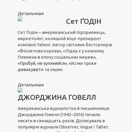
Детальніше
Сет ҐОДІН
Сет Ґодін – американський підприємець,
маркетолог, колишній віце-президент
компанії Yahoo!. Автор світових бестселерів
«Фіолетова корова», «Лідер є у кожному.
Племена в епоху соціальних мереж»,
«Пробуй, не зупиняйся»
,
«Усі ми трохи
дивакуваті»
та інших.
Детальніше
ДЖОРДЖИНА ГОВЕЛЛ
Американська журналістка й письменниця
Джорджина Говелл (1942–2016) почала
писати в сімнадцять років. Дописувала в
популярні журнали Observer, Vogue і Tatler;