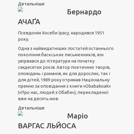
Детальніше
Бернардо
АЧАҐА
Псевдонім Хосеби Ірасу, народився 1951
року.
Одна з найвидатніших постатей останнього
покоління баскських письменників, він
увірвався до літератури на початку
сімдесятих років. Автор поетичних творів,
оповідань і романів, як для дорослих, так і
для дітей, 1989 року отримав Національну
премію за оповідання з книги «Obabakoak»
(«Про нас, людей з Обаби»), перекладеної
вже на десять мов.
Детальніше
Маріо
ВАРГАС ЛЬЙОСА