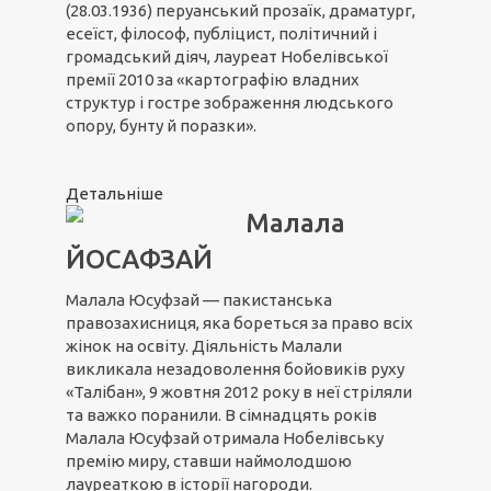
(28.03.1936) перуанський прозаїк, драматург,
есеїст, філософ, публіцист, політичний і
громадський діяч, лауреат Нобелівської
премії 2010 за «картографію владних
структур і гостре зображення людського
опору, бунту й поразки».
Детальніше
Малала
ЙОСАФЗАЙ
Малала Юсуфзай — пакистанська
правозахисниця, яка бореться за право всіх
жінок на освіту. Діяльність Малали
викликала незадоволення бойовиків руху
«Талібан», 9 жовтня 2012 року в неї стріляли
та важко поранили. В сімнадцять років
Малала Юсуфзай отримала Нобелівську
премію миру, ставши наймолодшою
лауреаткою в історії нагороди.