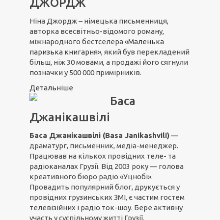
ДЖОРДЖ
Ніна Джордж – німецька письменниця,
авторка всесвітньо-відомого роману,
міжнародного бестселера
«Маленька
паризька книгарня»
, який був перекладений
більш, ніж 30 мовами, а продажі його сягнули
позначки у 500 000 примірників.
Детальніше
Баса
Джанікашвілі
Баса Джанікашвілі (Basa Janikashvili)
—
драматург, письменник, медіа-менеджер.
Працював на кількох провідних теле- та
радіоканалах Грузії. Від 2003 року — голова
креативного бюро радіо «Уцнобі».
Провадить популярний блог, друкується у
провідних грузинських ЗМІ, є частим гостем
телевізійних і радіо ток-шоу. Бере активну
участь у суспільному житті Грузії.