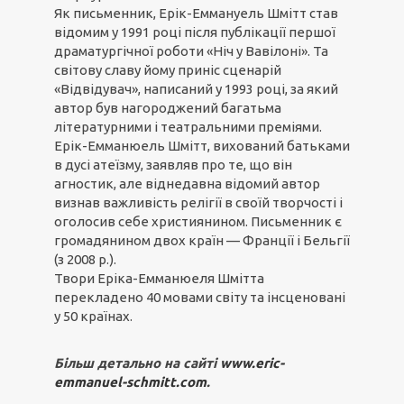
Як письменник, Ерік-Еммануель Шмітт став
відомим у 1991 році після публікації першої
драматургічної роботи «Ніч у Вавілоні». Та
світову славу йому приніс сценарій
«Відвідувач», написаний у 1993 році, за який
автор був нагороджений багатьма
літературними і театральними преміями.
Ерік-Емманюель Шмітт, вихований батьками
в дусі атеїзму, заявляв про те, що він
агностик, але віднедавна відомий автор
визнав важливість релігії в своїй творчості і
оголосив себе християнином. Письменник є
громадянином двох країн — Франції і Бельгії
(з 2008 р.).
Твори Еріка-Емманюеля Шмітта
перекладено 40 мовами світу та інсценовані
у 50 країнах.
Більш детально на сайті
www.eric-
emmanuel-schmitt.com
.