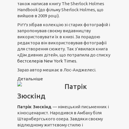
також написав книгу The Sherlock Holmes
Handbook (до фільму Sherlock Holmes, що
вийшов в 2009 році).
Ріґґз зібрав колекцію зі старих фотографій і
запропонував своєму видавництву
використовувати їх в книзі. За порадою
редактора він використовував фотографії
для створення сюжету. Так з’явилася книга
«Дім дивних дітей», що потрапила до списку
бестселерів New York Times
.
Зараз автор мешкає в Лос-Анджелесі.
Детальніше
Патрік
Зюскінд
Патрік Зюскінд
— німецький письменник і
кіносценарист. Народився в Амбаху біля
Штарнбергського озера. Завдяки своєму
відлюдному життєвому стилю і