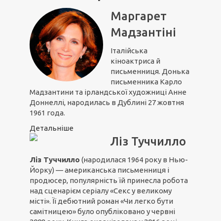
Маргарет
Мадзантіні
Італійська
кіноактриса й
письменниця. Донька
письменника Карло
Мадзантини та ірландської художниці Анне
Доннеллі, народилась в Дублині 27 жовтня
1961 года.
Детальніше
Ліз Туччилло
Ліз Туччилло
(народилася 1964 року в Нью-
Йорку) — американська письменниця і
продюсер, популярність їй принесла робота
над сценарієм серіалу «Секс у великому
місті». Її дебютний роман «Чи легко бути
самітницею» було опубліковано у червні