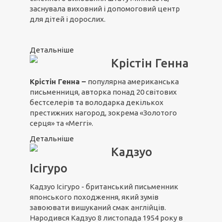
заснувала виховний і допомоговий центр
для дітей і дорослих.
Детальніше
Крістін Генна
Крістін Генна –
популярна американська
письменниця, авторка понад 20 світових
бестселерів та володарка декількох
престижних нагород, зокрема «Золотого
серця» та «Меггі».
Детальніше
Кадзуо
Ісігуро
Кадзуо Ісігуро - британський письменник
японського походження, який зумів
завоювати вишуканий смак англійців.
Народився Кадзуо 8 листопада 1954 року в