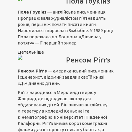
Пола Гоукінз
Пола Гоукінз
— англійська письменниця.
Пропрацювала журналістом п’ятнадцять
років, перш ніж почати писати книги.
Народилася і виросла в Зімбабве. У 1989 році
Пола переїхала до Лондона. «Дівчина у
потягу» — її перший трилер.
Детальніше
Ренсом Ріґґз
Ренсом Ріґґз
— американський письменник
і сценарист, відомий завдяки своїй книзі
«Дім дивних дітей».
Ріґґз народився в Меріленді і виріс у
Флориді, де відвідував школу для
обдарованих дітей. Він вивчав англійську
літературу в коледжі Кеньонаі та
кінематографію в Університеті Південної
Каліфорнії. Ріґґз знімав короткометражні
фільми для інтернету і писав у блоггах, а