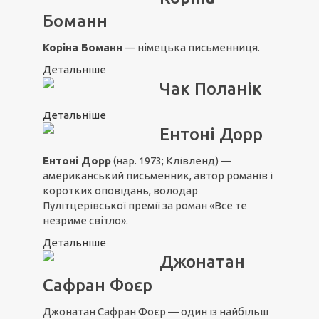
Боманн
Коріна Боманн
— німецька письменниця.
Детальніше
Чак Поланік
Детальніше
Ентоні Дорр
Ентоні Дорр
(нар. 1973; Клівленд) —
американський письменник, автор романів і
коротких оповідань, володар
Пулітцерівської премії за роман «
Все те
незриме світло
».
Детальніше
Джонатан
Сафран Фоєр
Джонатан Сафран Фоєр — один із найбільш