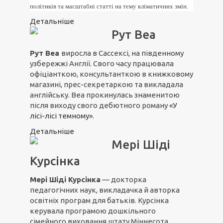
політиків та масштабні статті на тему кліматичних змін.
Детальніше
Рут Веа
Рут Веа
виросла в Сассексі, на південному
узбережжі Англії. Свого часу працювала
офіціанткою, консультанткою в книжковому
магазині, прес-секретаркою та викладала
англійську. Веа прокинулась знаменитою
після виходу свого дебютного роману
«У
лісі-лісі темному»
.
Детальніше
Мері Шіді
Курсінка
Мері Шіді Курсінка
— докторка
педагогічних наук, викладачка й авторка
освітніх програм для батьків. Курсінка
керувала програмою дошкільного
сімейного виховання штату Міннесота,