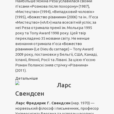
Найбільше Ясміна Реза уславилася своїми
п’єсами «Розмова після похорону» (1987),
«Мистецтво» (1994), «Випадковий чоловік»
(1995),
«Божество різанини»
(2006) та ін.. П’єса
«Мистецтво» («Art») мала всесвітній успіх; за
неї Реза отримала премії ім. Мольєра 1995
року та Tony Award 1998 року. Цей твір
перекладено 35 мовами світу. Не менше
визнання отримала п’єса
«Божество
різанини»
(Le Dieu du carnage) – Tony Award
2009 року, постановки у Бельгії, США, Канаді,
Іспанії, Японії, Росії та Лівані. За цією п’єсою
Роман Поланскі зняв стрічку «Різанина»
(2011).
Детальніше
Ларс
Свендсен
Ларс Фредерик Г. Свендсен
(нар. 1970) —
норвезький філософ і письменник, професор
Університету Бергена та оглядач часопису