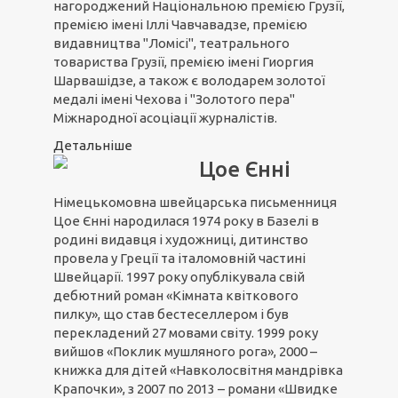
нагороджений Національною премією Грузії,
премією імені Іллі Чавчавадзе, премією
видавництва "Ломісі", театрального
товариства Грузії, премією імені Гиоргия
Шарвашідзе, а також є володарем золотої
медалі імені Чехова і "Золотого пера"
Міжнародної асоціації журналістів.
Детальніше
Цое Єнні
Німецькомовна швейцарська письменниця
Цое Єнні народилася 1974 року в Базелі в
родині видавця і художниці, дитинство
провела у Греції та італомовній частині
Швейцарії. 1997 року опублікувала свій
дебютний роман «Кімната квіткового
пилку», що став бестеселлером і був
перекладений 27 мовами світу. 1999 року
вийшов «Поклик мушляного рога», 2000 –
книжка для дітей «Навколосвітня мандрівка
Крапочки», з 2007 по 2013 – романи «Швидке