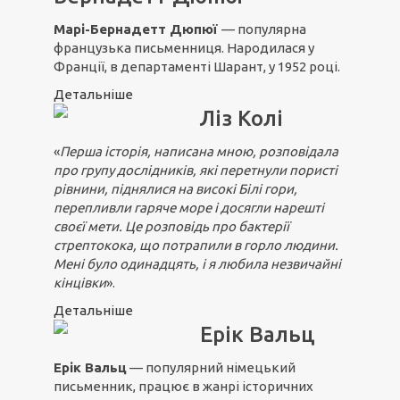
Марі-Бернадетт Дюпюї
— популярна
французька письменниця. Народилася у
Франції, в департаменті Шарант, у 1952 році.
Детальніше
Ліз Колі
«
Перша історія, написана мною, розповідала
про групу дослідників, які перетнули пористі
рівнини, піднялися на високі Білі гори,
перепливли гаряче море і досягли нарешті
своєї мети. Це розповідь про бактерії
стрептокока, що потрапили в горло людини.
Мені було одинадцять, і я любила незвичайні
кінцівки
».
Детальніше
Ерік Вальц
Ерік Вальц
— популярний німецький
письменник, працює в жанрі історичних