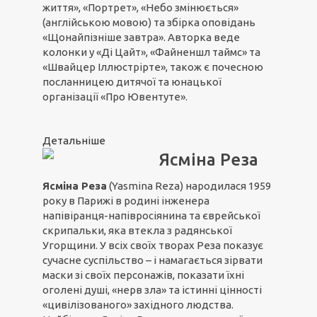
життя», «Портрет», «Небо змінюється»
(англійською мовою) та збірка оповідань
«Щонайпізніше завтра». Авторка веде
колонки у «Ді Цайт», «Файненшл таймс» та
«Швайцер Іллюстрірте», також є почесною
посланницею дитячої та юнацької
організації «Про Ювентуте».
Детальніше
Ясміна Реза
Ясміна Реза
(Yasmina Reza) народилася 1959
року в Парижі в родині інженера
напівіранця-напівросіянина та єврейської
скрипальки, яка втекла з радянської
Угорщини. У всіх своїх творах Реза показує
сучасне суспільство – і намагається зірвати
маски зі своїх персонажів, показати їхні
оголені душі, «нерв зла» та істинні цінності
«цивілізованого» західного людства.