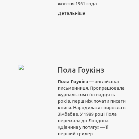
жовтня 1961 года.
Детальніше
Пола Гоукінз
Пола Гоукінз
— англійська
письменниця. Пропрацювала
журналістом п’ятнадцять
років, перш ніж почати писати
книги. Народилася і виросла в
Зімбабве. У 1989 році Пола
переїхала до Лондона.
«Дівчина у потягу» — її
перший трилер.