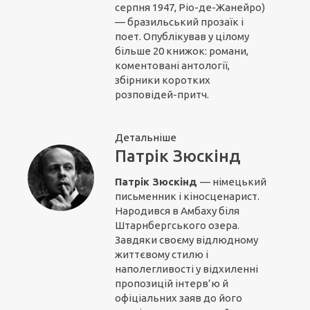
серпня 1947, Ріо-де-Жанейро)
— бразильський прозаїк і
поет. Опублікував у цілому
більше 20 книжок: романи,
коментовані антології,
збірники коротких
розповідей-притч.
Детальніше
Патрік Зюскінд
Патрік Зюскінд
— німецький
письменник і кіносценарист.
Народився в Амбаху біля
Штарнбергського озера.
Завдяки своєму відлюдному
життєвому стилю і
наполегливості у відхиленні
пропозицій інтерв’ю й
офіціальних заяв до його