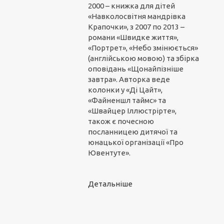
2000 – книжка для дітей
«Навколосвітня мандрівка
Крапочки», з 2007 по 2013 –
романи «Швидке життя»,
«Портрет», «Небо змінюється»
(англійською мовою) та збірка
оповідань «Щонайпізніше
завтра». Авторка веде
колонки у «Ді Цайт»,
«Файненшл таймс» та
«Швайцер Іллюстрірте»,
також є почесною
посланницею дитячої та
юнацької організації «Про
Ювентуте».
Детальніше