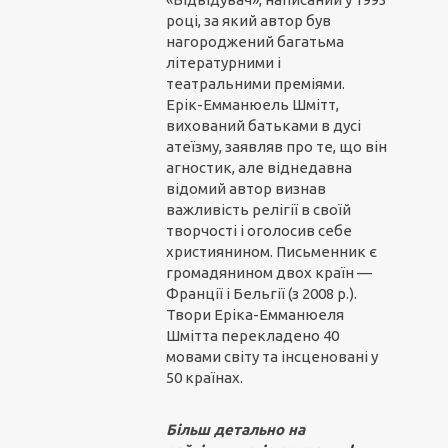
році, за який автор був
нагороджений багатьма
літературними і
театральними преміями.
Ерік-Емманюель Шмітт,
вихований батьками в дусі
атеїзму, заявляв про те, що він
агностик, але віднедавна
відомий автор визнав
важливість релігії в своїй
творчості і оголосив себе
християнином. Письменник є
громадянином двох країн —
Франції і Бельгії (з 2008 р.).
Твори Еріка-Емманюеля
Шмітта перекладено 40
мовами світу та інсценовані у
50 країнах.
Більш детально на