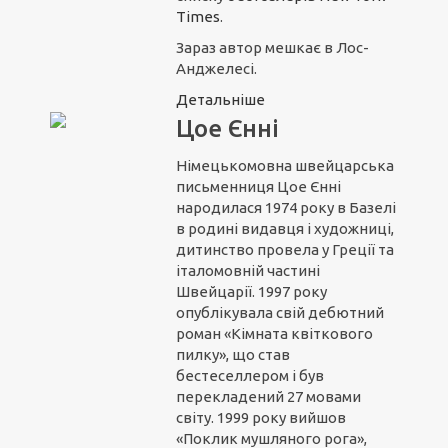
Times
.
Зараз автор мешкає в Лос-
Анджелесі.
Детальніше
Цое Єнні
Німецькомовна швейцарська
письменниця Цое Єнні
народилася 1974 року в Базелі
в родині видавця і художниці,
дитинство провела у Греції та
італомовній частині
Швейцарії. 1997 року
опублікувала свій дебютний
роман «Кімната квіткового
пилку», що став
бестеселлером і був
перекладений 27 мовами
світу. 1999 року вийшов
«Поклик мушляного рога»,