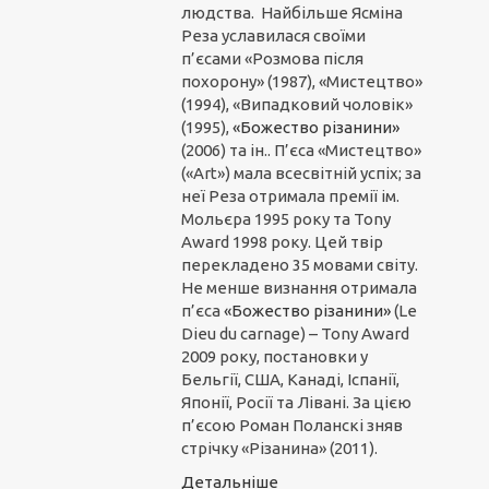
людства. Найбільше Ясміна
Реза уславилася своїми
п’єсами «Розмова після
похорону» (1987), «Мистецтво»
(1994), «Випадковий чоловік»
(1995),
«Божество різанини»
(2006) та ін.. П’єса «Мистецтво»
(«Art») мала всесвітній успіх; за
неї Реза отримала премії ім.
Мольєра 1995 року та Tony
Award 1998 року. Цей твір
перекладено 35 мовами світу.
Не менше визнання отримала
п’єса
«Божество різанини»
(Le
Dieu du carnage) – Tony Award
2009 року, постановки у
Бельгії, США, Канаді, Іспанії,
Японії, Росії та Лівані. За цією
п’єсою Роман Поланскі зняв
стрічку «Різанина» (2011).
Детальніше