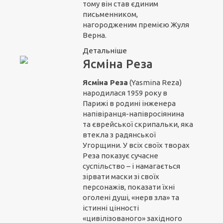
тому він став єдиним
письменником,
нагородженим премією Жуля
Верна.
Детальніше
Ясміна Реза
Ясміна Реза
(Yasmina Reza)
народилася 1959 року в
Парижі в родині інженера
напівіранця-напівросіянина
та єврейської скрипальки, яка
втекла з радянської
Угорщини. У всіх своїх творах
Реза показує сучасне
суспільство – і намагається
зірвати маски зі своїх
персонажів, показати їхні
оголені душі, «нерв зла» та
істинні цінності
«цивілізованого» західного