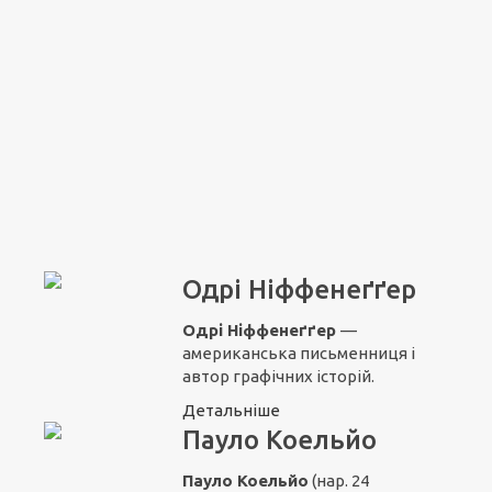
Одрі Ніффенеґґер
Одрі Ніффенеґґер
—
американська письменниця і
автор графічних історій.
Детальніше
Пауло Коельйо
Пауло Коельйо
(нар. 24