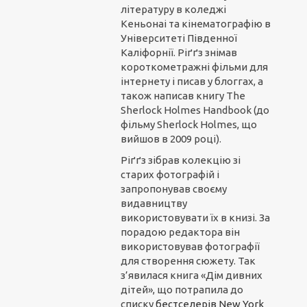
літературу в коледжі
Кеньонаі та кінематографію в
Університеті Південної
Каліфорнії. Ріґґз знімав
короткометражні фільми для
інтернету і писав у блоггах, а
також написав книгу The
Sherlock Holmes Handbook (до
фільму Sherlock Holmes, що
вийшов в 2009 році).
Ріґґз зібрав колекцію зі
старих фотографій і
запропонував своєму
видавництву
використовувати їх в книзі. За
порадою редактора він
використовував фотографії
для створення сюжету. Так
з’явилася книга «Дім дивних
дітей», що потрапила до
списку
бестселерів New York