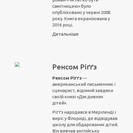
самітницею» було
опубліковано у червні 2008
року. Книга екранізована у
2016 році.
Детальніше
Ренсом Ріґґз
Ренсом Ріґґз
—
американський письменник і
сценарист, відомий завдяки
своїй книзі «Дім дивних
дітей».
Ріґґз народився в Меріленді і
виріс у Флориді, де відвідував
школу для обдарованих дітей.
Він вивчав англійську