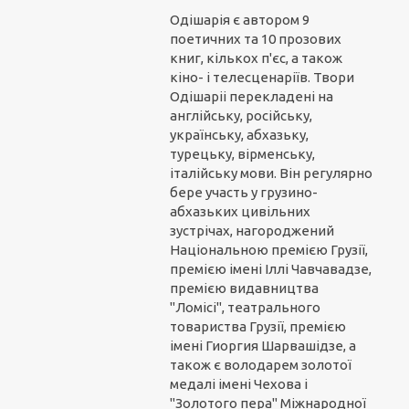
Одішарія є автором 9
поетичних та 10 прозових
книг, кількох п'єс, а також
кіно- і телесценаріїв. Твори
Одішаріі перекладені на
англійську, російську,
українську, абхазьку,
турецьку, вірменську,
італійську мови. Він регулярно
бере участь у грузино-
абхазьких цивільних
зустрічах, нагороджений
Національною премією Грузії,
премією імені Іллі Чавчавадзе,
премією видавництва
"Ломісі", театрального
товариства Грузії, премією
імені Гиоргия Шарвашідзе, а
також є володарем золотої
медалі імені Чехова і
"Золотого пера" Міжнародної