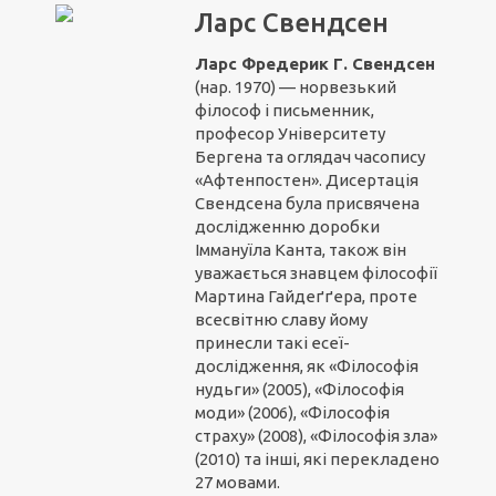
Ларс Свендсен
Ларс Фредерик Г. Свендсен
(нар. 1970) — норвезький
філософ і письменник,
професор Університету
Бергена та оглядач часопису
«Афтенпостен». Дисертація
Свендсена була присвячена
дослідженню доробки
Іммануїла Канта, також він
уважається знавцем філософії
Мартина Гайдеґґера, проте
всесвітню славу йому
принесли такі есеї-
дослідження, як «Філософія
нудьги» (2005), «Філософія
моди» (2006), «Філософія
страху» (2008), «Філософія зла»
(2010) та інші, які перекладено
27 мовами.