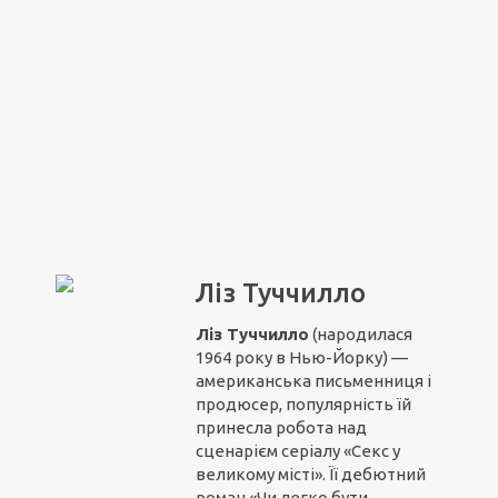
Ліз Туччилло
Ліз Туччилло
(народилася
1964 року в Нью-Йорку) —
американська письменниця і
продюсер, популярність їй
принесла робота над
сценарієм серіалу «Секс у
великому місті». Її дебютний
роман «Чи легко бути