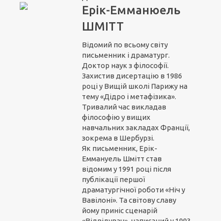
Ерік-Емманюель
ШМІТТ
Відомий по всьому світу
письменник і драматург.
Доктор наук з філософії.
Захистив дисертацію в 1986
році у Вищій школі Парижу на
тему «Дідро і метафізика».
Тривалий час викладав
філософію у вищих
навчальних закладах Франції,
зокрема в Шербурзі.
Як письменник, Ерік-
Еммануель Шмітт став
відомим у 1991 році після
публікації першої
драматургічної роботи «Ніч у
Вавілоні». Та світову славу
йому приніс сценарій
«Відвідувач», написаний у 1993