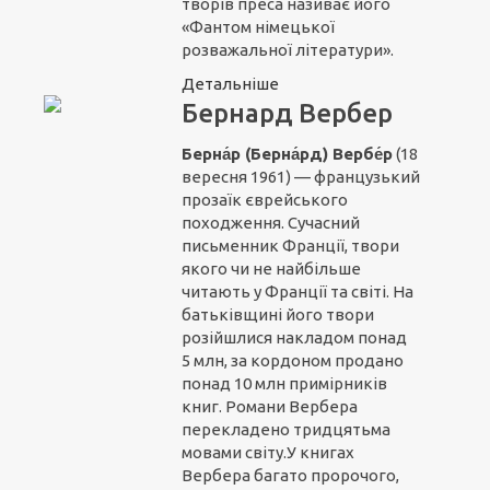
творів преса називає його
«Фантом німецької
розважальної літератури».
Детальніше
Бернард Вербер
Берна́р (Берна́рд) Вербе́р
(18
вересня 1961) — французький
прозаїк єврейського
походження. Сучасний
письменник Франції, твори
якого чи не найбільше
читають у Франції та світі. На
батьківщині його твори
розійшлися накладом понад
5 млн, за кордоном продано
понад 10 млн примірників
книг. Романи Вербера
перекладено тридцятьма
мовами світу.У книгах
Вербера багато пророчого,