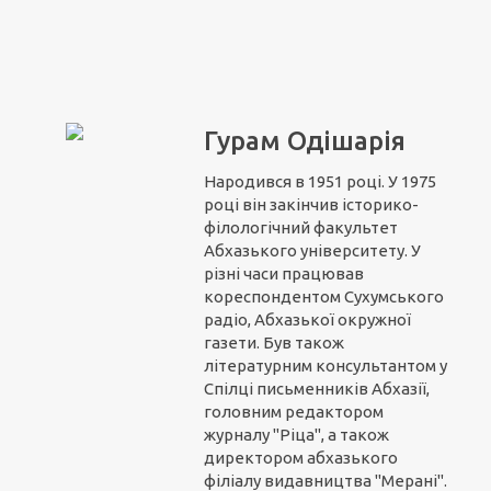
Гурам Одішарія
Народився в 1951 році. У 1975
році він закінчив історико-
філологічний факультет
Абхазького університету. У
різні часи працював
кореспондентом Сухумського
радіо, Абхазької окружної
газети. Був також
літературним консультантом у
Спілці письменників Абхазії,
головним редактором
журналу "Ріца", а також
директором абхазького
філіалу видавництва "Мерані".