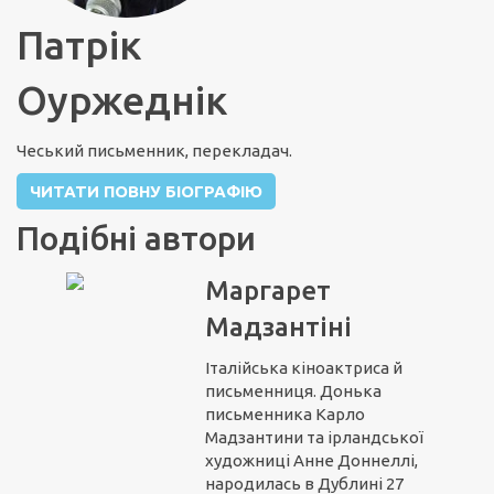
Патрік
Оуржеднік
Чеський письменник, перекладач.
ЧИТАТИ ПОВНУ БІОГРАФІЮ
Подібні автори
Маргарет
Мадзантіні
Італійська кіноактриса й
письменниця. Донька
письменника Карло
Мадзантини та ірландської
художниці Анне Доннеллі,
народилась в Дублині 27