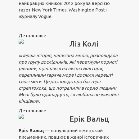
найкращих книжок 2012 року за версією
газет New York Times, Washington Post і
журналу Vogue.
Детальніше
Ліз Колі
«
Перша історія, написана мною, розповідала
про групу дослідників, які перетнули пористі
рівнини, піднялися на високі Білі гори,
перепливли гаряче море і досягли нарешті
своєї мети. Це розповідь про бактерії
стрептокока, що потрапили в горло людини.
Мені було одинадцять, і я любила незвичайні
кінцівки
».
Детальніше
Ерік Вальц
Ерік Вальц
— популярний німецький
письменник, працює в жанрі історичних