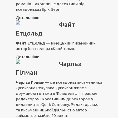
романів. Також пише детективи під
псевдонімом Ерік Берг.
Детальніше
Файт
Етцольд
Файт Етцольд
— німецький письменник,
автор бестселера «Крой тела».
Детальніше
Чарльз
Гілман
Чарльз Гілман
— це псевдонім письменника
Джейсона Рекулака. Джейсон живе з
дружиною і дітьми в Філадельфії і працює
редактором і креативним директором у
видавництві Quirk Company. Редакторської
та письменницької діяльністю автор
займається майже 20 років.