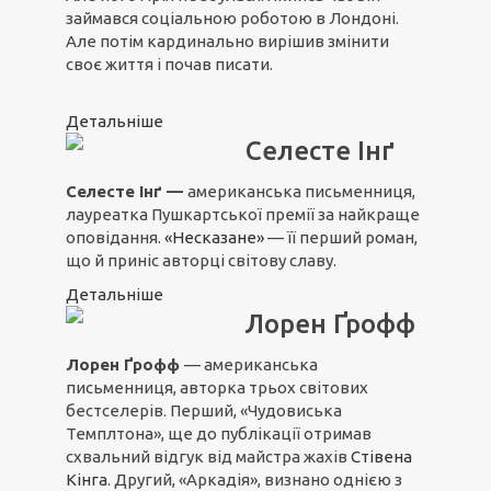
займався соціальною роботою в Лондоні.
Але потім кардинально вирішив змінити
своє життя і почав писати.
Детальніше
Селесте Інґ
Селесте Інґ —
американська письменниця,
лауреатка Пушкартської премії за найкраще
оповідання.
«Несказане»
— її перший роман,
що й приніс авторці світову славу.
Детальніше
Лорен Ґрофф
Лорен Ґрофф
— американська
письменниця, авторка трьох світових
бестселерів. Перший, «Чудовиська
Темплтона», ще до публікації отримав
схвальний відгук від майстра жахів
Стівена
Кінга
. Другий, «Аркадія», визнано однією з