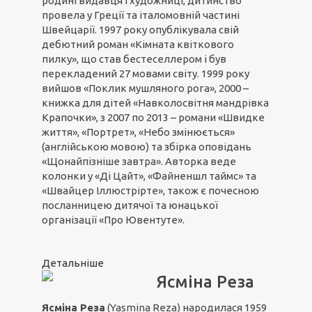
родині видавця і художниці, дитинство
провела у Греції та італомовній частині
Швейцарії. 1997 року опублікувала свій
дебютний роман «Кімната квіткового
пилку», що став бестеселлером і був
перекладений 27 мовами світу. 1999 року
вийшов «Поклик мушляного рога», 2000 –
книжка для дітей «Навколосвітня мандрівка
Крапочки», з 2007 по 2013 – романи «Швидке
життя», «Портрет», «Небо змінюється»
(англійською мовою) та збірка оповідань
«Щонайпізніше завтра». Авторка веде
колонки у «Ді Цайт», «Файненшл таймс» та
«Швайцер Іллюстрірте», також є почесною
посланницею дитячої та юнацької
організації «Про Ювентуте».
Детальніше
Ясміна Реза
Ясміна Реза
(Yasmina Reza) народилася 1959