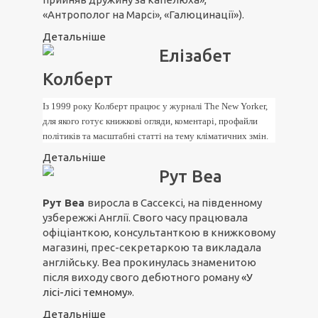
«Антрополог на Марсі», «Галюцинації»).
Детальніше
Елізабет
Колберт
Із 1999 року Колберт працює у журналі The New Yorker,
для якого готує книжкові огляди, коментарі, профайли
політиків та масштабні статті на тему кліматичних змін.
Детальніше
Рут Веа
Рут Веа
виросла в Сассексі, на південному
узбережжі Англії. Свого часу працювала
офіціанткою, консультанткою в книжковому
магазині, прес-секретаркою та викладала
англійську. Веа прокинулась знаменитою
після виходу свого дебютного роману
«У
лісі-лісі темному»
.
Детальніше