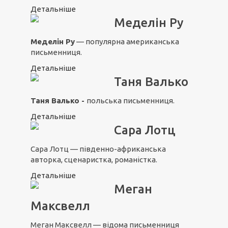
Детальніше
Меделін Ру
Меделін Ру
— популярна американська
письменниця.
Детальніше
Таня Валько
Таня Валько -
польська письменниця.
Детальніше
Сара Лотц
Сара Лотц — південно-африканська
авторка, сценаристка, романістка.
Детальніше
Меган
Максвелл
Меган Максвелл — відома письменниця