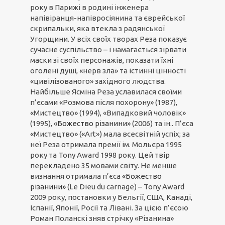
року в Парижі в родині інженера
напівіранця-напівросіянина та єврейської
скрипальки, яка втекла з радянської
Угорщини. У всіх своїх творах Реза показує
сучасне суспільство – і намагається зірвати
маски зі своїх персонажів, показати їхні
оголені душі, «нерв зла» та істинні цінності
«цивілізованого» західного людства.
Найбільше Ясміна Реза уславилася своїми
п’єсами «Розмова після похорону» (1987),
«Мистецтво» (1994), «Випадковий чоловік»
(1995),
«Божество різанини»
(2006) та ін.. П’єса
«Мистецтво» («Art») мала всесвітній успіх; за
неї Реза отримала премії ім. Мольєра 1995
року та Tony Award 1998 року. Цей твір
перекладено 35 мовами світу. Не менше
визнання отримала п’єса
«Божество
різанини»
(Le Dieu du carnage) – Tony Award
2009 року, постановки у Бельгії, США, Канаді,
Іспанії, Японії, Росії та Лівані. За цією п’єсою
Роман Поланскі зняв стрічку «Різанина»