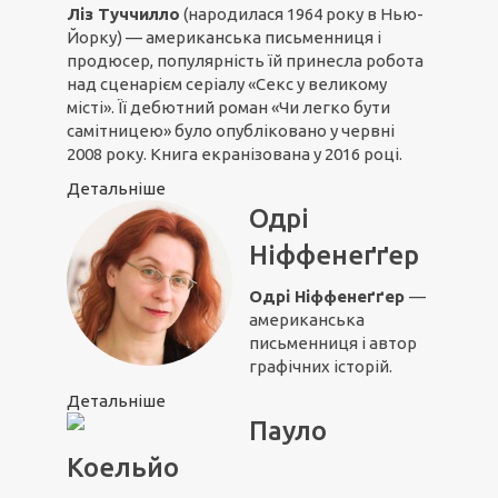
Ліз Туччилло
(народилася 1964 року в Нью-
Йорку) — американська письменниця і
продюсер, популярність їй принесла робота
над сценарієм серіалу «Секс у великому
місті». Її дебютний роман «Чи легко бути
самітницею» було опубліковано у червні
2008 року. Книга екранізована у 2016 році.
Детальніше
Одрі
Ніффенеґґер
Одрі Ніффенеґґер
—
американська
письменниця і автор
графічних історій.
Детальніше
Пауло
Коельйо