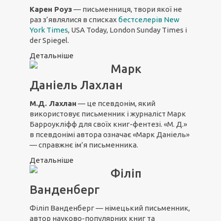
Карен Роуз
— письменниця, твори якої не
раз з’являлися в списках
бестселерів New
York Times
, USA Today, London Sunday Times і
der Spiegel.
Детальніше
Марк
Даніель Лахлан
М.Д. Лахлан
— це псевдонім, який
використовує письменник і журналіст Марк
Барроукліфф для своїх книг-фентезі. «М. Д.»
в псевдонімі автора означає «Марк Даніель»
— справжнє ім’я письменника.
Детальніше
Філіп
Ванденберг
Філіп Ванденберг — німецький письменник,
автор науково-популярних книг та