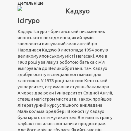
Детальніше
Кадзуо
Ісігуро
Кадзуо Ісігуро - британський письменник
японського походження, який зумів
завоювати вишуканий смак англійців.
Народився Кадзуо 8 листопада 1954 року в
великому японському місті Нагасакі. Але в
1960 році у зв'язку з роботою батька сім'я
емігрувала до Великобританії. Там Кадзуо
здобув освіту в спеціальної гімназії для
хлопчиків. У 1978 році закінчив Кентський
університет, отримавши ступінь бакалавра.
А через два роки і університет Східної Англії,
ставши магістром мистецтв. Також пройшов
літературний курс успішного викладача
Малькольма Бредбері. В юності у Кадзуо
була мрія стати музикантом. Він навіть грав у
клубах і посилав свої записи продюсерам.
Але його мрія не збулася. Якийсь час він