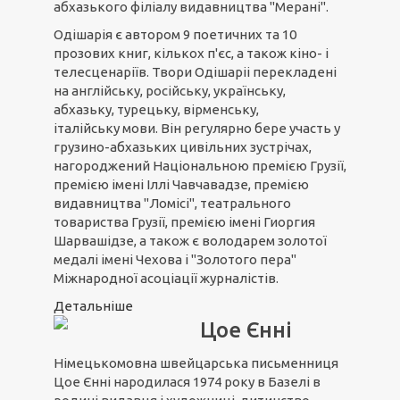
абхазького філіалу видавництва "Мерані".
Одішарія є автором 9 поетичних та 10
прозових книг, кількох п'єс, а також кіно- і
телесценаріїв. Твори Одішаріі перекладені
на англійську, російську, українську,
абхазьку, турецьку, вірменську,
італійську мови. Він регулярно бере участь у
грузино-абхазьких цивільних зустрічах,
нагороджений Національною премією Грузії,
премією імені Іллі Чавчавадзе, премією
видавництва "Ломісі", театрального
товариства Грузії, премією імені Гиоргия
Шарвашідзе, а також є володарем золотої
медалі імені Чехова і "Золотого пера"
Міжнародної асоціації журналістів.
Детальніше
Цое Єнні
Німецькомовна швейцарська письменниця
Цое Єнні народилася 1974 року в Базелі в