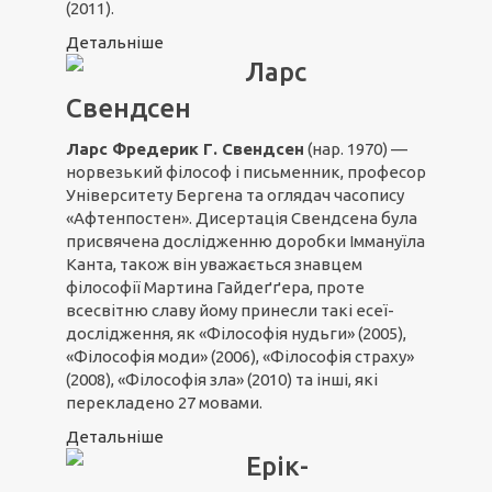
(2011).
Детальніше
Ларс
Свендсен
Ларс Фредерик Г. Свендсен
(нар. 1970) —
норвезький філософ і письменник, професор
Університету Бергена та оглядач часопису
«Афтенпостен». Дисертація Свендсена була
присвячена дослідженню доробки Іммануїла
Канта, також він уважається знавцем
філософії Мартина Гайдеґґера, проте
всесвітню славу йому принесли такі есеї-
дослідження, як «Філософія нудьги» (2005),
«Філософія моди» (2006), «Філософія страху»
(2008), «Філософія зла» (2010) та інші, які
перекладено 27 мовами.
Детальніше
Ерік-