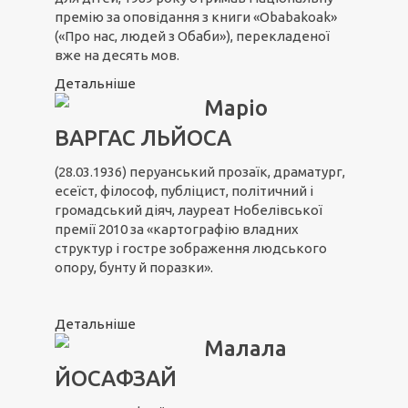
премію за оповідання з книги «Obabakoak»
(«Про нас, людей з Обаби»), перекладеної
вже на десять мов.
Детальніше
Маріо
ВАРГАС ЛЬЙОСА
(28.03.1936) перуанський прозаїк, драматург,
есеїст, філософ, публіцист, політичний і
громадський діяч, лауреат Нобелівської
премії 2010 за «картографію владних
структур і гостре зображення людського
опору, бунту й поразки».
Детальніше
Малала
ЙОСАФЗАЙ