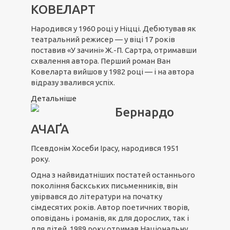
КОВЕЛАРТ
Народився у 1960 році у Ніцці. Дебютував як
театральний режисер — у віці 17 років
поставив «У зачині» Ж.-П. Сартра, отримавши
схвалення автора. Перший роман Ван
Ковеларта вийшов у 1982 році — і на автора
відразу звалився успіх.
Детальніше
Бернардо
АЧАҐА
Псевдонім Хосеби Ірасу, народився 1951
року.
Одна з найвидатніших постатей останнього
покоління баскських письменників, він
увірвався до літератури на початку
сімдесятих років. Автор поетичних творів,
оповідань і романів, як для дорослих, так і
для дітей, 1989 року отримав Національну