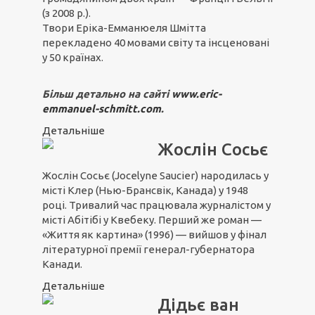
(з 2008 р.).
Твори Еріка-Емманюеля Шмітта
перекладено 40 мовами світу та інсценовані
у 50 країнах.
Більш детально на сайті
www.eric-
emmanuel-schmitt.com
.
Детальніше
Жослін Сосьє
Жослін Сосьє (Jocelyne Saucier) народилась у
місті Клер (Нью-Брансвік, Канада) у 1948
році. Тривалий час працювала журналістом у
місті Абітібі у Квебеку. Перший же роман —
«Життя як картина» (1996) — вийшов у фінал
літературної премії генерал-губернатора
Канади.
Детальніше
Дідьє ван