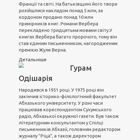
Франції та світі. На батьківщині його твори
розійшлися накладом понад 5 млн, за
кордоном продано понад 10 млн
примірників книг. Романи Вербера
перекладено тридцятьма мовами світу.У
книгах Вербера багато пророчого, тому він
став єдиним письменником, нагородженим
премією Жуля Верна.
Детальніше
Гурам
Одішарія
Народився в 1951 році. У 1975 році він
закінчив історико-філологічний факультет
Абхазького університету. У різні часи
працював кореспондентом Сухумського
радіо, Абхазької окружної газети. Був також
літературним консультантом у Спілці
письменників Абхазії, головним редактором
журналу "Ріца", а також директором