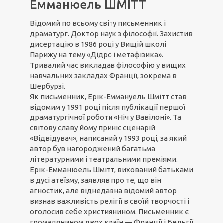
Емманюель ШМІТТ
Відомий по всьому світу письменник і
драматург. Доктор наук з філософії. Захистив
дисертацію в 1986 році у Вищій школі
Парижу на тему «Дідро і метафізика».
Тривалий час викладав філософію у вищих
навчальних закладах Франції, зокрема в
Шербурзі.
Як письменник, Ерік-Еммануель Шмітт став
відомим у 1991 році після публікації першої
драматургічної роботи «Ніч у Вавілоні». Та
світову славу йому приніс сценарій
«Відвідувач», написаний у 1993 році, за який
автор був нагороджений багатьма
літературними і театральними преміями.
Ерік-Емманюель Шмітт, вихований батьками
в дусі атеїзму, заявляв про те, що він
агностик, але віднедавна відомий автор
визнав важливість релігії в своїй творчості і
оголосив себе християнином. Письменник є
громадянином двох країн — Франції і Бельгії