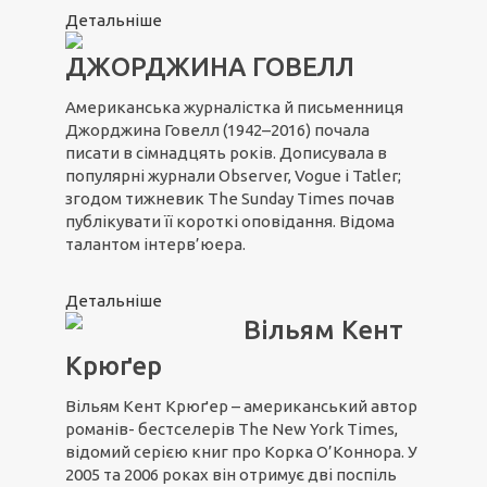
Детальніше
ДЖОРДЖИНА ГОВЕЛЛ
Американська журналістка й письменниця
Джорджина Говелл (1942–2016) почала
писати в сімнадцять років. Дописувала в
популярні журнали Observer, Vogue і Tatler;
згодом тижневик The Sunday Times почав
публікувати її короткі оповідання. Відома
талантом інтерв’юера.
Детальніше
Вільям Кент
Крюґер
Вільям Кент Крюґер – американський автор
романів- бестселерів The New York Times,
відомий серією книг про Корка О’Коннора. У
2005 та 2006 роках він отримує дві поспіль