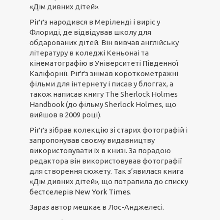
«Дім дивних дітей».
Ріґґз народився в Меріленді і виріс у
Флориді, де відвідував школу для
обдарованих дітей. Він вивчав англійську
літературу в коледжі Кеньонаі та
кінематографію в Університеті Південної
Каліфорнії. Ріґґз знімав короткометражні
фільми для інтернету і писав у блоггах, а
також написав книгу The Sherlock Holmes
Handbook (до фільму Sherlock Holmes, що
вийшов в 2009 році).
Ріґґз зібрав колекцію зі старих фотографій і
запропонував своєму видавництву
використовувати їх в книзі. За порадою
редактора він використовував фотографії
для створення сюжету. Так з’явилася книга
«Дім дивних дітей», що потрапила до списку
бестселерів New York Times
.
Зараз автор мешкає в Лос-Анджелесі.