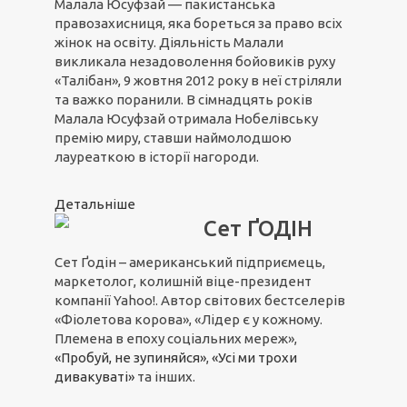
Малала Юсуфзай — пакистанська
правозахисниця, яка бореться за право всіх
жінок на освіту. Діяльність Малали
викликала незадоволення бойовиків руху
«Талібан», 9 жовтня 2012 року в неї стріляли
та важко поранили. В сімнадцять років
Малала Юсуфзай отримала Нобелівську
премію миру, ставши наймолодшою
лауреаткою в історії нагороди.
Детальніше
Сет ҐОДІН
Сет Ґодін – американський підприємець,
маркетолог, колишній віце-президент
компанії Yahoo!. Автор світових бестселерів
«Фіолетова корова», «Лідер є у кожному.
Племена в епоху соціальних мереж»,
«Пробуй, не зупиняйся»
,
«Усі ми трохи
дивакуваті»
та інших.