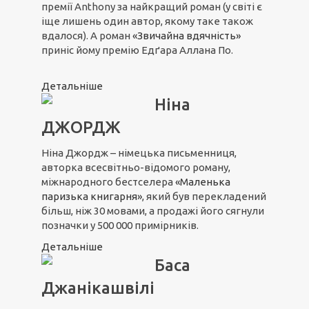
премії Anthony за найкращий роман (у світі є
іще лишень один автор, якому таке також
вдалося). А роман
«Звичайна вдячність»
приніс йому премію Едґара Аллана По.
Детальніше
Ніна
ДЖОРДЖ
Ніна Джордж – німецька письменниця,
авторка всесвітньо-відомого роману,
міжнародного бестселера
«Маленька
паризька книгарня»
, який був перекладений
більш, ніж 30 мовами, а продажі його сягнули
позначки у 500 000 примірників.
Детальніше
Баса
Джанікашвілі