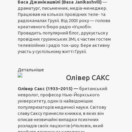
Баса Джанікашвілі (Basa Janikashvili)
—
драматург, письменник, медіа-менеджер.
Працював на кількох провідних теле- та
радіоканалах Грузії. Від 2003 року — голова
креативного бюро радіо «Уцнобі».
Провадить популярний блог, друкується у
провідних грузинських ЗМІ, є частим гостем
телевізійних і радіо ток-шоу. Бере активну
участь у суспільному житті Грузії.
Детальніше
Олівер САКС
Олівер Сакс (1933–2015) —
британський
невролог, професор Нью-Йоркського
університету, один із найвідоміших
популяризаторів медичної науки. Світову
славу Саксу принесли книжки, в яких він
описав незвичайні випадки психічних
розладів своїх пацієнтів («Чоловік, який
прийняв дружину за капелюха»,