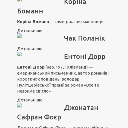
Коріна
Боманн
Коріна Боманн
— німецька письменниця.
Детальніше
Чак Поланік
Детальніше
Ентоні Дорр
Ентоні Дорр
(нар. 1973; Клівленд) —
американський письменник, автор романів і
коротких оповідань, володар
Пулітцерівської премії за роман «
Все те
незриме світло
».
Детальніше
Джонатан
Сафран Фоєр
Джонатан Сафран Фоєр — один із найбільш