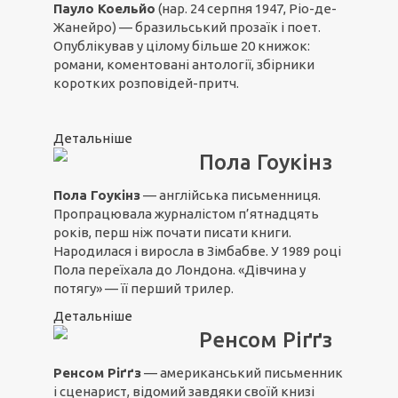
Пауло Коельйо
(нар. 24 серпня 1947, Ріо-де-
Жанейро) — бразильський прозаїк і поет.
Опублікував у цілому більше 20 книжок:
романи, коментовані антології, збірники
коротких розповідей-притч.
Детальніше
Пола Гоукінз
Пола Гоукінз
— англійська письменниця.
Пропрацювала журналістом п’ятнадцять
років, перш ніж почати писати книги.
Народилася і виросла в Зімбабве. У 1989 році
Пола переїхала до Лондона. «Дівчина у
потягу» — її перший трилер.
Детальніше
Ренсом Ріґґз
Ренсом Ріґґз
— американський письменник
і сценарист, відомий завдяки своїй книзі