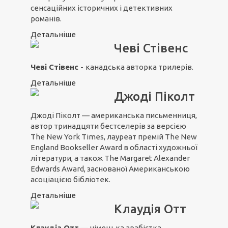
сенсаційних історичних і детективних
романів.
Детальніше
Чеві Стівенс
Чеві Стівенс -
канадська авторка трилерів.
Детальніше
Джоді Піколт
Джоді Піколт — американська письменниця,
автор тринадцяти бестселерів за версією
The New York Times, лауреат премій The New
England Bookseller Award в області художньої
літератури, а також The Margaret Alexander
Edwards Award, заснованої Американською
асоціацією бібліотек.
Детальніше
Клаудія Отт
Клаудіа Отт
— німецька арабістка,