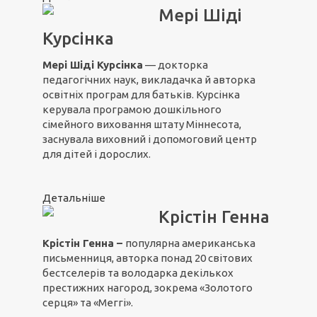
Мері Шіді
Курсінка
Мері Шіді Курсінка
— докторка
педагогічних наук, викладачка й авторка
освітніх програм для батьків. Курсінка
керувала програмою дошкільного
сімейного виховання штату Міннесота,
заснувала виховний і допомоговий центр
для дітей і дорослих.
Детальніше
Крістін Генна
Крістін Генна –
популярна американська
письменниця, авторка понад 20 світових
бестселерів та володарка декількох
престижних нагород, зокрема «Золотого
серця» та «Меггі».