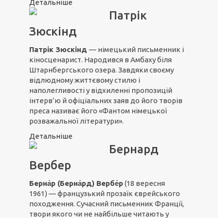
Детальніше
Патрік
Зюскінд
Патрік Зюскінд
— німецький письменник і
кіносценарист. Народився в Амбаху біля
Штарнбергського озера. Завдяки своєму
відлюдному життєвому стилю і
наполегливості у відхиленні пропозицій
інтерв’ю й офіціальних заяв до його творів
преса називає його «Фантом німецької
розважальної літератури».
Детальніше
Бернард
Вербер
Берна́р (Берна́рд) Вербе́р
(18 вересня
1961) — французький прозаїк єврейського
походження. Сучасний письменник Франції,
твори якого чи не найбільше читають у