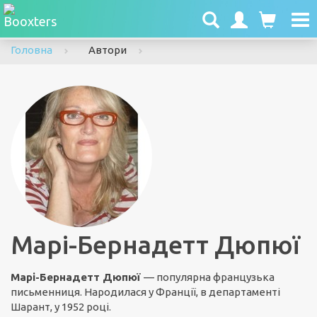
To
nav
Головна
Автори
Марі-Бернадетт Дюпюї
Марі-Бернадетт Дюпюї
— популярна французька
письменниця. Народилася у Франції, в департаменті
Шарант, у 1952 році.