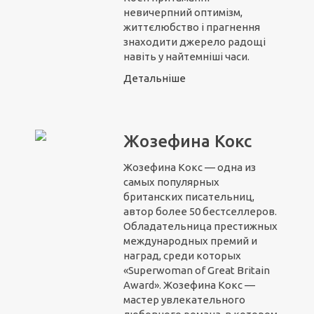
невичерпний оптимізм,
життєлюбство і прагнення
знаходити джерело радощі
навіть у найтемніші часи.
Детальніше
Жозефина Кокс
Жозефина Кокс — одна из
самых популярных
британских писательниц,
автор более 50 бестселлеров.
Обладательница престижных
международных премий и
наград, среди которых
«Superwoman of Great Britain
Award». Жозефина Кокс —
мастер увлекательного