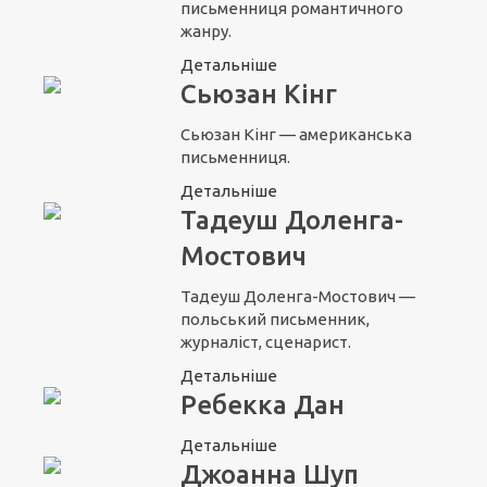
письменниця романтичного
жанру.
Детальніше
Сьюзан Кінг
Сьюзан Кінг — американська
письменниця.
Детальніше
Тадеуш Доленга-
Мостович
Тадеуш Доленга-Мостович —
польський письменник,
журналіст, сценарист.
Детальніше
Ребекка Дан
Детальніше
Джоанна Шуп