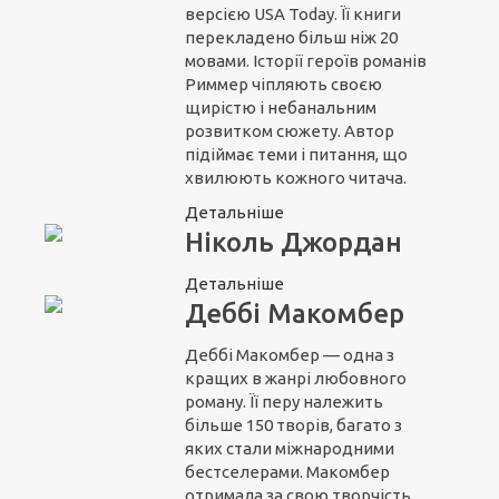
версією USA Today. Її книги
перекладено більш ніж 20
мовами. Історії героїв романів
Риммер чіпляють своєю
щирістю і небанальним
розвитком сюжету. Автор
підіймає теми і питання, що
хвилюють кожного читача.
Детальніше
Ніколь Джордан
Детальніше
Деббі Макомбер
Деббі Макомбер — одна з
кращих в жанрі любовного
роману. Її перу належить
більше 150 творів, багато з
яких стали міжнародними
бестселерами. Макомбер
отримала за свою творчість