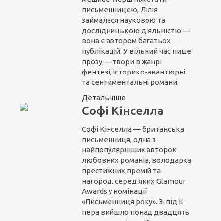
письменницею, Лілія
займалася науковою та
дослідницькою діяльністю —
вона є автором багатьох
публікацій. У вільний час пише
прозу — твори в жанрі
фентезі, історико-авантюрні
та сентиментальні романи.
Детальніше
Софі Кінселла
Софі Кінселла — британська
письменниця, одна з
найпопулярніших авторок
любовних романів, володарка
престижних премій та
нагород, серед яких Glamour
Awards у номінації
«Письменниця року». З-під її
пера вийшло понад двадцять