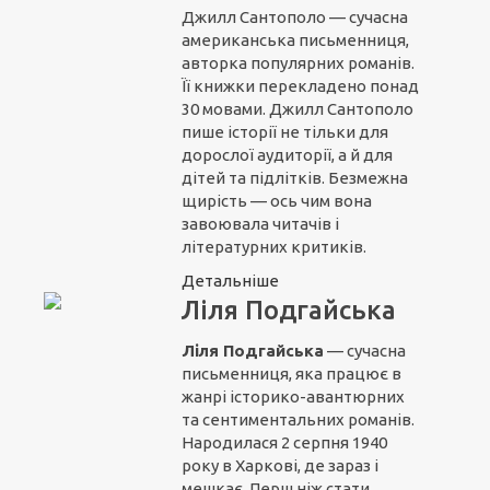
Джилл Сантополо — сучасна
американська письменниця,
авторка популярних романів.
Її книжки перекладено понад
30 мовами. Джилл Сантополо
пише історії не тільки для
дорослої аудиторії, а й для
дітей та підлітків. Безмежна
щирість — ось чим вона
завоювала читачів і
літературних критиків.
Детальніше
Ліля Подгайська
Ліля Подгайська
— сучасна
письменниця, яка працює в
жанрі історико-авантюрних
та сентиментальних романів.
Народилася 2 серпня 1940
року в Харкові, де зараз і
мешкає. Перш ніж стати