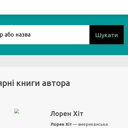
Шукати
рні книги автора
Лорен Хіт
Лорен Хіт
— американська