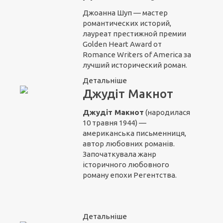
Джоанна Шуп — мастер
романтических историй,
лауреат престижной премии
Golden Heart Award от
Romance Writers of America за
лучший исторический роман.
Детальніше
Джудіт Макнот
Джудіт Макнот
(народилася
10 травня 1944) —
американська письменниця,
автор любовних романів.
Започаткувала жанр
історичного любовного
роману епохи Регентства.
Детальніше