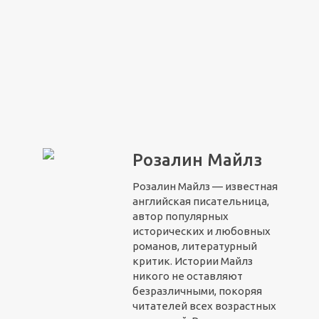
Розалин Майлз
Розалин Майлз — известная
английская писательница,
автор популярных
исторических и любовных
романов, литературный
критик. Истории Майлз
никого не оставляют
безразличными, покоряя
читателей всех возрастных