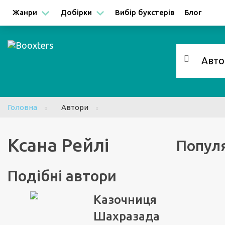
Facebook
Google
Жанри
Добірки
Вибір букстерів
Блог
Головна
Автори
Ксана Рейлі
Популя
Подібні автори
Казочниця
Шахразада