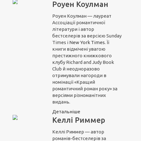
Роуен Коулман
Роуен Коулман — лауреат
Ассоціації романтичної
літератури і автор
бестселерів за версією Sunday
Times і
New York Times
. Її
книги відмічені увагою
престижного книжкового
клубу Richard and Judy Book
Club й неодноразово
отримували нагороди в
номінації «Кращий
романтичний роман року» за
версіями різноманітних
видань.
Детальніше
Келлі Риммер
Келлі Риммер — автор
романів-бестселерів за