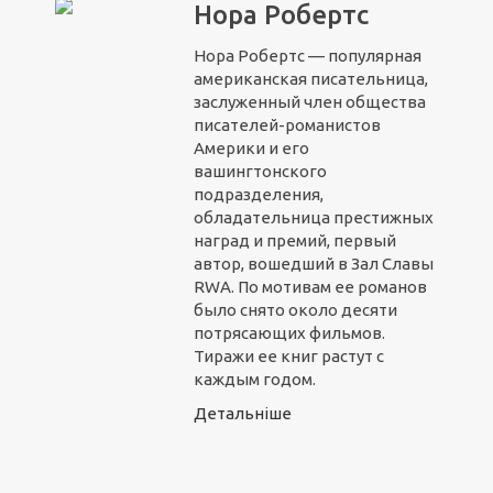
Нора Робертс
Нора Робертс — популярная
американская писательница,
заслуженный член общества
писателей-романистов
Америки и его
вашингтонского
подразделения,
обладательница престижных
наград и премий, первый
автор, вошедший в Зал Славы
RWA. По мотивам ее романов
было снято около десяти
потрясающих фильмов.
Тиражи ее книг растут с
каждым годом.
Детальніше