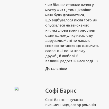
Чим більше ставало казок у
моєму житті, тим цікавіше
мені було дізнаватися,
що відбувалося після того, як
опускалася на закоханих
ніч, які слова вони говорили
один одному, яку насолоду
дарували. Мені не давало
спокою питання: що ж значать
слова: «…і вони жили у
дружбі, й любові, й
великій радості й насолоді…»
Детальніше
Софі Барнс
Софі Барнс — сучасна
письменниця, автор романів