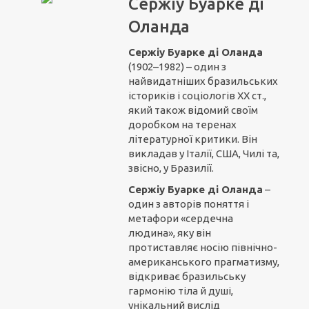
Сержіу Буарке ді
Оланда
Сержіу Буарке ді Оланда
(1902–1982) – один з
найвидатніших бразильських
істориків і соціологів ХХ ст.,
який також відомий своїм
доробком на теренах
літературної критики. Він
викладав у Італії, США, Чилі та,
звісно, у Бразилії.
Сержіу Буарке ді Оланда
–
один з авторів поняття і
метафори «сердечна
людина», яку він
протиставляє носію північно-
американського прагматизму,
відкриває бразильську
гармонію тіла й душі,
унікальний вислід