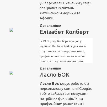
університеті. Визнаний у світі
спеціаліст із питань
Латинської Америки та
Африки.
Детальніше
Елізабет Колберт
Із 1999 року Колберт працює у
журналі The New Yorker, для якого
готує книжкові огляди, коментарі,
профайли політиків та масштабні
статті на тему кліматичних змін.
Детальніше
Ласло БОК
Ласло Бок
керує роботою з
персоналом у компанії Google,
тобто займається пошуком
потрібних фахівців, їхнім
професійним розвитком і