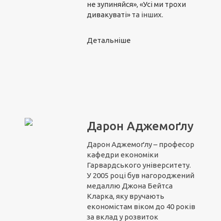
не зупиняйся»
,
«Усі ми трохи
дивакуваті»
та інших.
Детальніше
Дарон Аджемоґлу
Дарон Аджемоґлу – професор
кафедри економіки
Гарвардського університету.
У 2005 році був нагороджений
медаллю Джона Бейтса
Кларка, яку вручають
економістам віком до 40 років
за вклад у розвиток