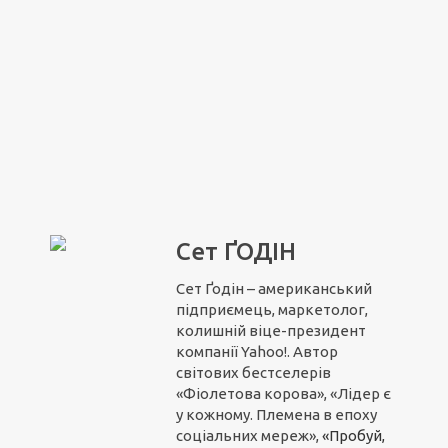
Сет ҐОДІН
Сет Ґодін – американський
підприємець, маркетолог,
колишній віце-президент
компанії Yahoo!. Автор
світових бестселерів
«Фіолетова корова», «Лідер є
у кожному. Племена в епоху
соціальних мереж»,
«Пробуй,