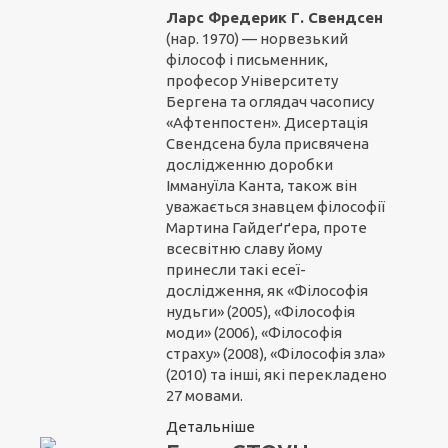
Ларс Фредерик Г. Свендсен
(нар. 1970) — норвезький
філософ і письменник,
професор Університету
Бергена та оглядач часопису
«Афтенпостен». Дисертація
Свендсена була присвячена
дослідженню доробки
Іммануїла Канта, також він
уважається знавцем філософії
Мартина Гайдеґґера, проте
всесвітню славу йому
принесли такі есеї-
дослідження, як «Філософія
нудьги» (2005), «Філософія
моди» (2006), «Філософія
страху» (2008), «Філософія зла»
(2010) та інші, які перекладено
27 мовами.
Детальніше