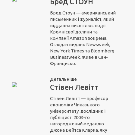
Бред СТОУН
Бред Стоун — американський
письменник і журналіст, який
віддавна висвітлює події
Кремнієвої долини та
компанії Amazon зокрема.
Оглядач видань Newsweek,
New York Times та Bloomberg
Businessweek. Живе в Сан-
Франциско.
Детальніше
Стівен Левітт
Стівен Левітт — професор
економіки Чиказького
університету, дослідник і
публіцист. 2003-го
нагороджений медаллю
Джона Бейтса Кларка, яку