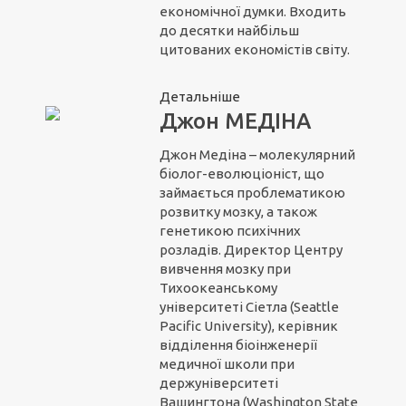
економічної думки. Входить
до десятки найбільш
цитованих економістів світу.
Детальніше
Джон МЕДІНА
Джон Медіна – молекулярний
біолог-еволюціоніст, що
займається проблематикою
розвитку мозку, а також
генетикою психічних
розладів. Директор Центру
вивчення мозку при
Тихоокеанському
університеті Сіетла (Seattle
Pacific University), керівник
відділення біоінженерії
медичної школи при
держуніверситеті
Вашингтона (Washington State