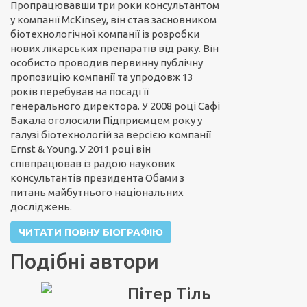
Пропрацювавши три роки консультантом
у компанії McKinsey, він став засновником
біотехнологічної компанії із розробки
нових лікарських препаратів від раку. Він
особисто проводив первинну публічну
пропозицію компанії та упродовж 13
років перебував на посаді її
генерального директора. У 2008 році Сафі
Бакала оголосили Підприємцем року у
галузі біотехнологій за версією компанії
Ernst & Young. У 2011 році він
співпрацював із радою наукових
консультантів президента Обами з
питань майбутнього національних
досліджень.
ЧИТАТИ ПОВНУ БІОГРАФІЮ
Подібні автори
Пітер Тіль