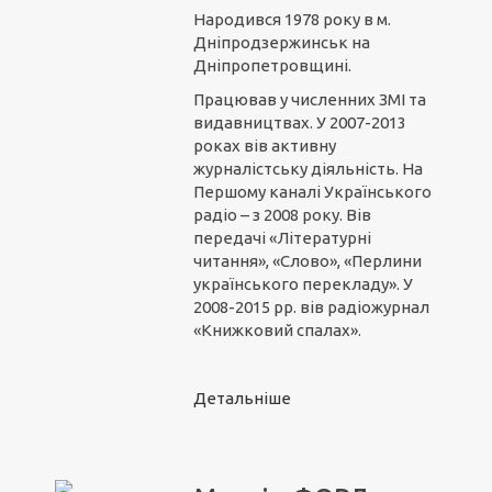
Народився 1978 року в м.
Дніпродзержинськ на
Дніпропетровщині.
Працював у численних ЗМІ та
видавництвах. У 2007-2013
роках вів активну
журналістську діяльність. На
Першому каналі Українського
радіо – з 2008 року. Вів
передачі «Літературні
читання», «Слово», «Перлини
українського перекладу». У
2008-2015 рр. вів радіожурнал
«Книжковий спалах».
Детальніше