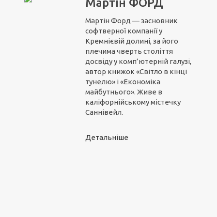
Мартін ФОРД
Мартін Форд — засновник
софтверної компанії у
Кремнієвій долині, за його
плечима чверть століття
досвіду у комп’ютерній галузі,
автор книжок «Світло в кінці
тунелю» і «Економіка
майбутнього». Живе в
каліфорнійському містечку
Саннівейл.
Детальніше