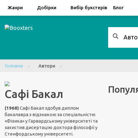
Facebook
Google
Жанри
Добірки
Вибір букстерів
Блог
Головна
Автори
Популя
Сафі Бакал
(1968)
Сафі Бакал здобув диплом
бакалавра з відзнакою за спеціальністю
«Фізика» у Гарвардському університеті та
захистив дисертацію доктора філософії у
Стенфордському університеті.