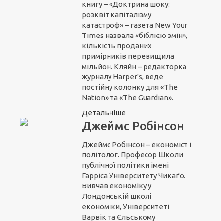
книгу – «Доктрина шоку:
розквіт капіталізму
катастроф» – газета New Your
Times назвала «біблією змін»,
кількість проданих
примірників перевищила
мільйон. Кляйн – редакторка
журналу Harper's, веде
постійну колонку для «The
Nation» та «The Guardian».
Детальніше
Джеймс Робінсон
Джеймс Робінсон – економіст і
політолог. Професор Школи
публічної політики імені
Гарріса Університету Чикаґо.
Вивчав економіку у
Лондонській школі
економіки, Університеті
Варвік та Єльському