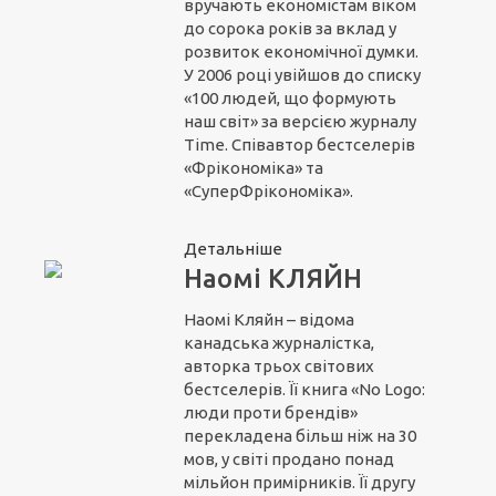
вручають економістам віком
до сорока років за вклад у
розвиток економічної думки.
У 2006 році увійшов до списку
«100 людей, що формують
наш світ» за версією журналу
Time. Співавтор бестселерів
«Фрікономіка» та
«СуперФрікономіка».
Детальніше
Наомі КЛЯЙН
Наомі Кляйн – відома
канадська журналістка,
авторка трьох світових
бестселерів. Її книга «No Logo:
люди проти брендів»
перекладена більш ніж на 30
мов, у світі продано понад
мільйон примірників. Її другу