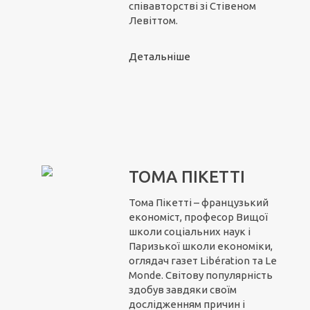
співавторстві зі Стівеном
Левіттом.
Детальніше
ТОМА ПІКЕТТІ
Тома Пікетті – французький
економіст, професор Вищої
школи соціальних наук і
Паризької школи економіки,
оглядач газет Libération та Le
Monde. Світову популярність
здобув завдяки своїм
дослідженням причин і