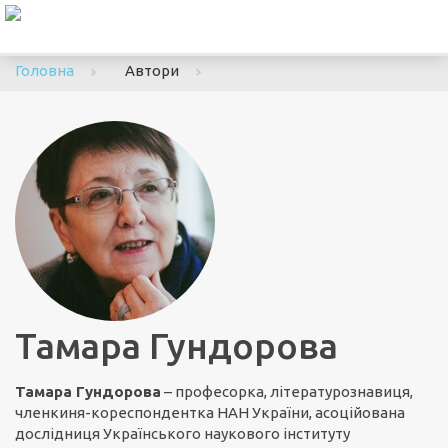
To
nav
Головна
Автори
Тамара Гундорова
Тамара Гундорова
– професорка, літературознавиця,
членкиня-кореспондентка НАН України, асоційована
дослідниця Українського наукового інституту