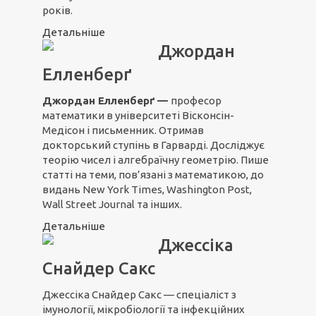
років.
Детальніше
Джордан
Елленберґ
Джордан Елленберґ
—
професор
математики в університеті Вісконсін-
Медісон і письменник. Отримав
докторський ступінь в Гарварді. Досліджує
теорію чисел і алгебраїчну геометрію. Пише
статті на теми, пов’язані з математикою, до
видань New York Times, Washington Post,
Wall Street Journal та інших.
Детальніше
Джессіка
Снайдер Сакс
Джессіка Снайдер Сакс — спеціаліст з
імунології, мікробіології та інфекційних