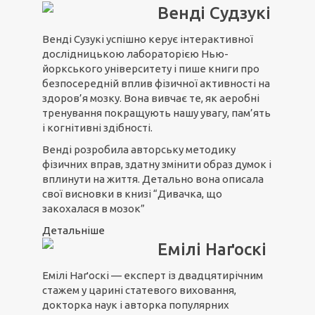
Венді Судзукі
Венді Сузукі успішно керує інтерактивної
дослідницькою лабораторією Нью-
йоркського університету і пише книги про
безпосередній вплив фізичної активності на
здоров’я мозку. Вона вивчає те, як аеробні
тренування покращують нашу увагу, пам’ять
і когнітивні здібності.
Венді розробила авторську методику
фізичних вправ, здатну змінити образ думок і
вплинути на життя. Детально вона описала
свої висновки в книзі “Дивачка, що
закохалася в мозок”
Детальніше
Емілі Наґоскі
Емілі Наґоскі — експерт із двадцятирічним
стажем у царині статевого виховання,
докторка наук і авторка популярних