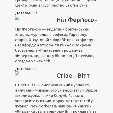
Центр «Жінка і суспільство», активістка.
Детальніше
Ніл Ферґюсон
Ніл Ферґюсон — видатний британський
історик, журналіст, професор Гарварду,
старший науковий співробітник Оксфорду і
Стенфорду. Автор 14-ти книжок, зокрема
бестселерів «Піднесення грошей» та
«Імперія», редактор у Bloomberg Television,
оглядач Newsweek.
Детальніше
Стівен Вітт
Стівен Вітт
―
американський журналіст,
випускник Чиказького університету й Вищої
школи журналістики Колумбійського
університету в Нью-Йорку. Автор статей у
журналі New Yorker. На написання книжки
«Як музика стала вільною» Вітт поклав п’ять