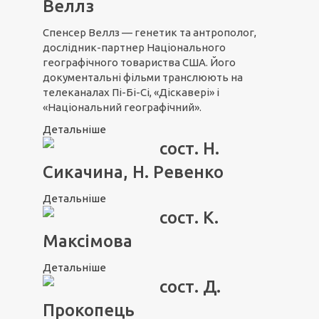
Веллз
Спенсер Веллз — генетик та антрополог,
дослідник-партнер Національного
географічного товариства США. Його
документальні фільми транслюють на
телеканалах Пі-Бі-Сі, «Діскавері» і
«Національний географічний».
Детальніше
сост. Н.
Сикачина, Н. Ревенко
Детальніше
сост. К.
Максімова
Детальніше
сост. Д.
Прокопець