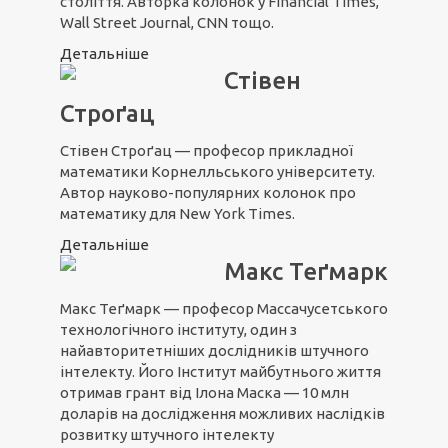
століття. Авторка колонок у Financial Times,
Wall Street Journal, CNN тощо.
Детальніше
Стівен
Строґац
Стівен Строґац — професор прикладної
математики Корнелльського університету.
Автор науково-популярних колонок про
математику для New York Times.
Детальніше
Макс Теґмарк
Макс Теґмарк — професор Массачусетського
технологічного інституту, один з
найавторитетніших дослідників штучного
інтелекту. Його Інститут майбутнього життя
отримав грант від Ілона Маска — 10 млн
доларів на дослідження можливих наслідків
розвитку штучного інтелекту