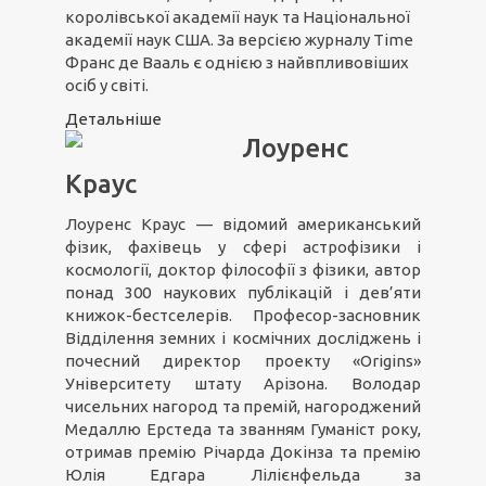
королівської академії наук та Національної
академії наук США. За версією журналу Time
Франс де Вааль є однією з найвпливовіших
осіб у світі.
Детальніше
Лоуренс
Краус
Лоуренс Краус — відомий американський
фізик, фахівець у сфері астрофізики і
космології, доктор філософії з фізики, автор
понад 300 наукових публікацій і дев’яти
книжок-бестселерів. Професор-засновник
Відділення земних і космічних досліджень і
почесний директор проекту «Origins»
Університету штату Арізона. Володар
чисельних нагород та премій, нагороджений
Медаллю Ерстеда та званням Гуманіст року,
отримав премію Річарда Докінза та премію
Юлія Едгара Лілієнфельда за