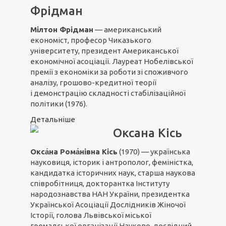
Фрідман
Мілтон Фрідман
— американський
економіст, професор Чиказького
університету, президент Американської
економічної асоціації. Лауреат Нобелівської
премії з економіки за роботи зі споживчого
аналізу, грошово-кредитної теорії
і демонстрацію складності стабілізаційної
політики (1976).
Детальніше
Оксана Кісь
Окса́на Рома́нівна Кісь
(1970) — українська
науковиця, історик і антрополог, феміністка,
кандидатка історичних наук, старша наукова
співробітниця, докторантка Інституту
народознавства НАН України, президентка
Української Асоціації Дослідників Жіночої
Історії
,
голова Львівської міської
громадської організації Науково-дослідний