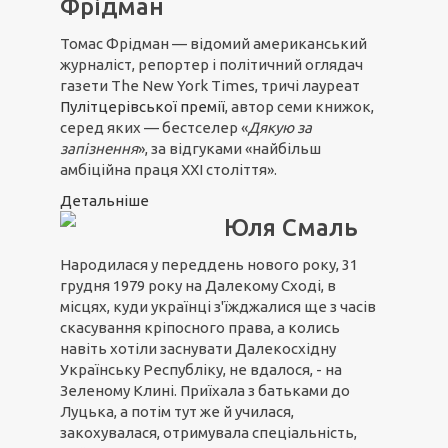
Фрідман
Томас Фрідман — відомий американський
журналіст, репортер і політичний оглядач
газети The New York Times, тричі лауреат
Пулітцерівської премії
, автор семи книжок,
серед яких — бестселер «
Дякую за
запізнення
», за відгуками «найбільш
амбіційна праця ХХІ століття».
Детальніше
Юля Смаль
Народилася у переддень нового року, 31
грудня 1979 року на Далекому Сході, в
місцях, куди українці з'їжджалися ще з часів
скасування кріпосного права, а колись
навіть хотіли заснувати Далекосхідну
Українську Республіку, не вдалося, - на
Зеленому Клині. Приїхала з батьками до
Луцька, а потім тут же й училася,
закохувалася, отримувала спеціальність,