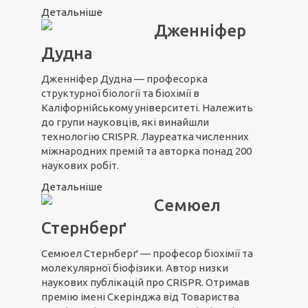
Детальніше
Дженніфер
Дудна
Дженніфер Дудна — професорка
структурної біології та біохімії в
Каліфорнійському університеті. Належить
до групи науковців, які винайшли
технологію CRISPR. Лауреатка численних
міжнародних премій та авторка понад 200
наукових робіт.
Детальніше
Семюел
Стернберґ
Семюел Стернберґ — професор біохімії та
молекулярної біофізики. Автор низки
наукових публікацій про CRISPR. Отримав
премію імені Скерінджа від Товариства