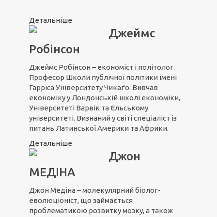
Детальніше
Джеймс
Робінсон
Джеймс Робінсон – економіст і політолог.
Професор Школи публічної політики імені
Гарріса Університету Чикаґо. Вивчав
економіку у Лондонській школі економіки,
Університеті Варвік та Єльському
університеті. Визнаний у світі спеціаліст із
питань Латинської Америки та Африки.
Детальніше
Джон
МЕДІНА
Джон Медіна – молекулярний біолог-
еволюціоніст, що займається
проблематикою розвитку мозку, а також