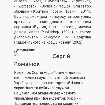
«Слово і час», «Сучасність», «Критика»,
«Twórczość», «Borussia» тощо). Співавтор
збірника «Критика прози» (Грані-Т, 2011).
Був переможцем конкурсу літературних
критиків, проведеного книжковим
порталом «Буквоїд» спільно з видавничим
домом «Most Publishing» (2011), а також
дипломантом конкурсу ім. Валер’яна
Підмогильного на кращу новелу (2002).
Детальніше
Сергій
Романюк
Романюк Сергій Андрійович — доктор
економічних наук, заслужений економіст
України, професор кафедри публічного
управління та публічної служби
Національної академії державного
управління при Президентові України.
Тривалий час працював на керівних