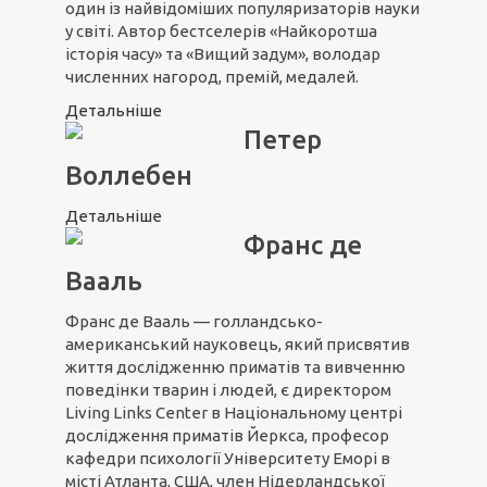
один із найвідоміших популяризаторів науки
у світі. Автор бестселерів «Найкоротша
історія часу» та «Вищий задум», володар
численних нагород, премій, медалей.
Детальніше
Петер
Воллебен
Детальніше
Франс де
Вааль
Франс де Вааль — голландсько-
американський науковець, який присвятив
життя дослідженню приматів та вивченню
поведінки тварин і людей, є директором
Living Links Center в Національному центрі
дослідження приматів Йеркса, професор
кафедри психології Університету Еморі в
місті Атланта, США, член Нідерландської