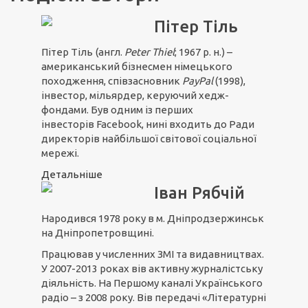
Пітер Тіль
Пітер Тіль
(англ.
Peter Thiel
; 1967 р. н.) –
американський бізнесмен німецького
походження, співзасновник
PayPal
(1998),
інвестор, мільярдер, керуючий хедж-
фондами. Був одним із перших
інвесторів Facebook, нині входить до Ради
директорів найбільшої світової соціальної
мережі.
Детальніше
Іван Рябчій
Народився 1978 року в м. Дніпродзержинськ
на Дніпропетровщині.
Працював у численних ЗМІ та видавництвах.
У 2007-2013 роках вів активну журналістську
діяльність. На Першому каналі Українського
радіо – з 2008 року. Вів передачі «Літературні