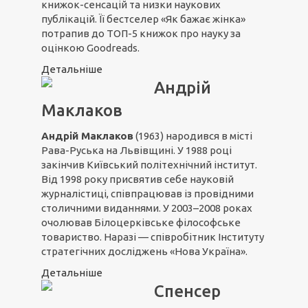
книжок-сенсацій та низки наукових
публікацій. Її бестселер «Як бажає жінка»
потрапив до ТОП-5 книжок про науку за
оцінкою Goodreads.
Детальніше
Андрій
Маклаков
Андрій Маклаков
(1963) народився в місті
Рава-Руська на Львівщині. У 1988 році
закінчив Київський політехнічний інститут.
Від 1998 року присвятив себе науковій
журналістиці, співпрацював із провідними
столичними виданнями. У 2003–2008 роках
очолював Білоцерківське філософське
товариство. Наразі — співробітник Інституту
стратегічних досліджень «Нова Україна».
Детальніше
Спенсер