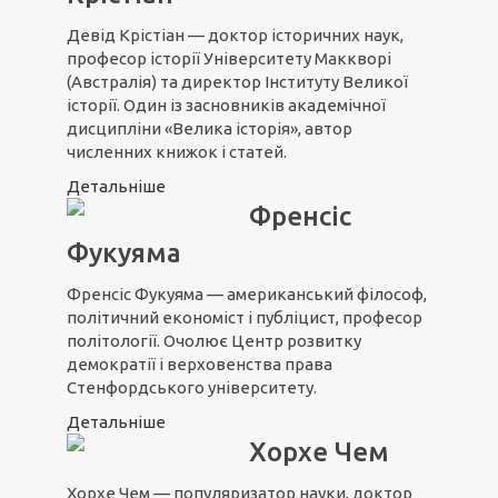
Девід Крістіан — доктор історичних наук,
професор історії Університету Маккворі
(Австралія) та директор Інституту Великої
історії. Один із засновників академічної
дисципліни «Велика історія», автор
численних книжок і статей.
Детальніше
Френсіс
Фукуяма
Френсіс Фукуяма — американський філософ,
політичний економіст і публіцист, професор
політології. Очолює Центр розвитку
демократії і верховенства права
Стенфордського університету.
Детальніше
Хорхе Чем
Хорхе Чем — популяризатор науки, доктор