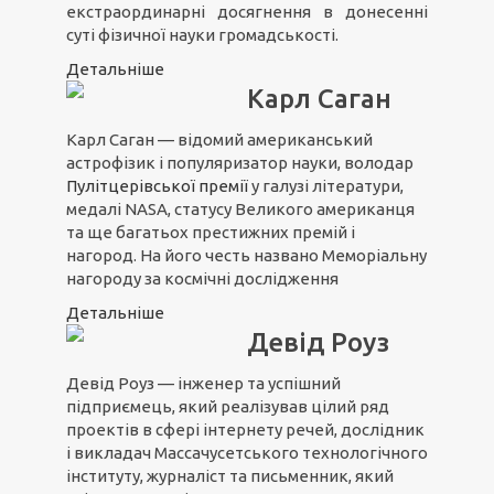
екстраординарні досягнення в донесенні
суті фізичної науки громадськості.
Детальніше
Карл Саган
Карл Саган — відомий американський
астрофізик і популяризатор науки, володар
Пулітцерівської премії
у галузі літератури,
медалі NASA, статусу Великого американця
та ще багатьох престижних премій і
нагород. На його честь названо Меморіальну
нагороду за космічні дослідження
Детальніше
Девід Роуз
Девід Роуз — інженер та успішний
підприємець, який реалізував цілий ряд
проектів в сфері інтернету речей, дослідник
і викладач Массачусетського технологічного
інституту, журналіст та письменник, який