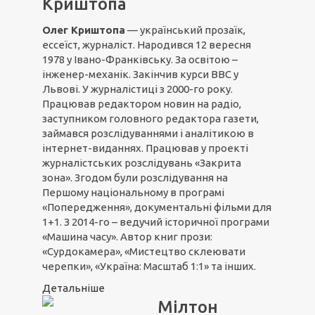
Криштопа
Олег Криштопа
— український прозаїк,
ессеїст, журналіст. Народився 12 вересня
1978 у Івано-Франківську. За освітою –
інженер-механік. Закінчив курси ВВС у
Львові. У журналістиці з 2000-го року.
Працював редактором новин на радіо,
заступником головного редактора газети,
займався розслідуваннями і аналітикою в
інтернет-виданнях. Працював у проекті
журналістських розслідувань «Закрита
зона». Згодом були розслідування на
Першому національному в програмі
«Попередження», документальні фільми для
1+1. З 2014-го – ведучий історичної програми
«Машина часу». Автор книг прози:
«Сурдокамера», «Мистецтво склеювати
черепки», «Україна: Масштаб 1:1» та інших.
Детальніше
Мілтон