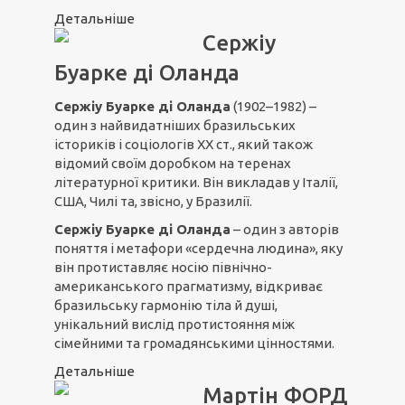
Детальніше
Сержіу
Буарке ді Оланда
Сержіу Буарке ді Оланда
(1902–1982) –
один з найвидатніших бразильських
істориків і соціологів ХХ ст., який також
відомий своїм доробком на теренах
літературної критики. Він викладав у Італії,
США, Чилі та, звісно, у Бразилії.
Сержіу Буарке ді Оланда
– один з авторів
поняття і метафори «сердечна людина», яку
він протиставляє носію північно-
американського прагматизму, відкриває
бразильську гармонію тіла й душі,
унікальний вислід протистояння між
сімейними та громадянськими цінностями.
Детальніше
Мартін ФОРД