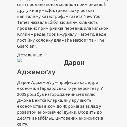
світі продано понад мільйон примірників. Її
другу книгу – «Доктрина шоку: розквіт
капіталізму катастроф» – газета New Your
Times назвала «біблією змін», кількість
проданих примірників перевищила мільйон.
Кляйн – редакторка журналу Harper's, веде
постійну колонку для «The Nation» та «The
Guardian».
Детальніше
Дарон
Аджемоґлу
Дарон Аджемоґлу – професор кафедри
економіки Гарвардського університету. У
2005 році був нагороджений медаллю
Джона Бейтса Кларка, яку вручають
економістам віком до 40 років за вклад у
розвиток економічної думки. Входить до
десятки найбільш цитованих економістів
світу.