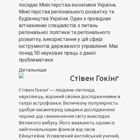
посадах Міністерства економіки України,
Міністерства регіонального розвитку та
будівництва України. Один з провідних
вітчизняних спеціалістів з питань
регіональної політики та регіонального
розвитку, використання у цій сфері
інструментів державного управління. Має
понад 50 наукових праць з даної
проблематики.
Детальніше
Стівен Гокінґ
Стівен Гокінґ — людина-легенда,
науковець, відомий своїми дослідженнями в
галузі астрофізики. Величезну популярність
здобув насамперед завдяки дослідженню
чорних дір і виникнення світу внаслідок
Великого вибуху. Його вважають одним із
найгеніальніших фізиків від часів
Ейнштейна. Уславлений англійський учений,