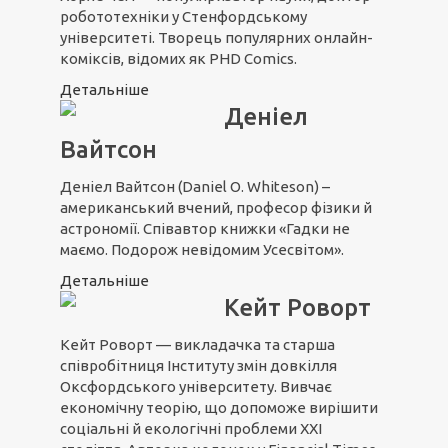
робототехніки у Стенфордському
університеті. Творець популярних онлайн-
коміксів, відомих як PHD Comics.
Детальніше
Деніел
Вайтсон
Деніел Вайтсон (Daniel O. Whiteson) –
американський вчений, професор фізики й
астрономії. Співавтор книжки «Гадки не
маємо. Подорож невідомим Усесвітом».
Детальніше
Кейт Роворт
Кейт Роворт — викладачка та старша
співробітниця Інституту змін довкілля
Оксфордського університету. Вивчає
економічну теорію, що допоможе вирішити
соціальні й екологічні проблеми ХХІ