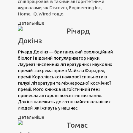
співпрацював із такими авторитетними
журналами, як Discover, Engineering Inc.,
Home, iQ, Wired тощо.
Детальніше
Річард
Докінз
Річард Докінз — британський еволюційний
біолог і відомий популяризатор науки.
Лауреат численних літературних і наукових
премій, зокрема премії Майкла Фарадея,
премії Королівської наукової спільноти в
галузі літератури та Міжнародної космічної
премії. Його книжка «Егоїстичний ген»
принесла авторові всесвітнє визнання.
Докінз належить до сотні найгеніальніших
людей, які живуть у наш час.
Детальніше
Томас