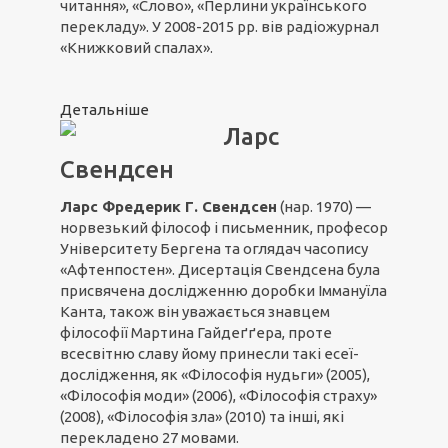
читання», «Слово», «Перлини українського
перекладу». У 2008-2015 рр. вів радіожурнал
«Книжковий спалах».
Детальніше
Ларс
Свендсен
Ларс Фредерик Г. Свендсен
(нар. 1970) —
норвезький філософ і письменник, професор
Університету Бергена та оглядач часопису
«Афтенпостен». Дисертація Свендсена була
присвячена дослідженню доробки Іммануїла
Канта, також він уважається знавцем
філософії Мартина Гайдеґґера, проте
всесвітню славу йому принесли такі есеї-
дослідження, як «Філософія нудьги» (2005),
«Філософія моди» (2006), «Філософія страху»
(2008), «Філософія зла» (2010) та інші, які
перекладено 27 мовами.