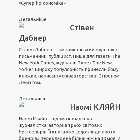
«СуперФрікономіка».
Детальніше
Стівен
Дабнер
Стівен Дабнер — американський журналіст,
письменник, публіцист. Пише для газети The
New York Times, журналів Time і The New
Yorker. Широку популярність принесли йому
книжки, написані у співавторстві зі Стівеном
Левіттом.
Детальніше
Наомі КЛЯЙН
Наомі Кляйн – відома канадська
журналістка, авторка трьох світових
бестселерів. Її книга «No Logo: люди проти
брендів» перекладена більш ніж на 30 мов, у