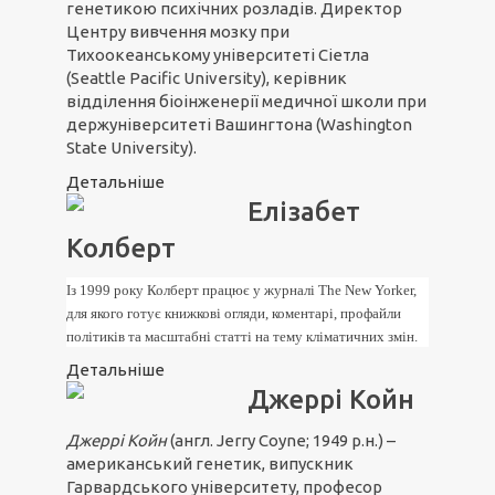
генетикою психічних розладів. Директор
Центру вивчення мозку при
Тихоокеанському університеті Сіетла
(Seattle Pacific University), керівник
відділення біоінженерії медичної школи при
держуніверситеті Вашингтона (Washington
State University).
Детальніше
Елізабет
Колберт
Із 1999 року Колберт працює у журналі The New Yorker,
для якого готує книжкові огляди, коментарі, профайли
політиків та масштабні статті на тему кліматичних змін.
Детальніше
Джеррі Койн
Джеррі Койн
(англ. Jerry Coyne; 1949 р.н.) –
американський генетик, випускник
Гарвардського університету, професор