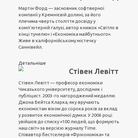
Мартін Форд — засновник софтверної
компанії у Кремнієвій долині, за його
плечима чверть століття досвіду у
комп’ютерній галузі, автор книжок «Світло в
кінці тунелю» і «Економіка майбутнього».
Живе в каліфорнійському містечку
Саннівейл.
Детальніше
Стівен Левітт
Стівен Левітт — професор економіки
Чиказького університету, дослідник і
публіцист. 2003-го нагороджений медаллю
Джона Бейтса Кларка, яку вручають
економістам віком до сорока років за вклад
у розвиток економічної думки. У 2006 році
увійшов до списку «100 людей, що формують
наш світ» за версією журналу Time.
Співавтор бестселерів «Фрікономіка» та