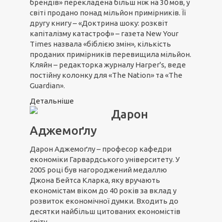
брендів» перекладена більш ніж на 30 мов, у
світі продано понад мільйон примірників. Її
другу книгу – «Доктрина шоку: розквіт
капіталізму катастроф» – газета New Your
Times назвала «біблією змін», кількість
проданих примірників перевищила мільйон.
Кляйн – редакторка журналу Harper's, веде
постійну колонку для «The Nation» та «The
Guardian».
Детальніше
Дарон
Аджемоґлу
Дарон Аджемоґлу – професор кафедри
економіки Гарвардського університету. У
2005 році був нагороджений медаллю
Джона Бейтса Кларка, яку вручають
економістам віком до 40 років за вклад у
розвиток економічної думки. Входить до
десятки найбільш цитованих економістів
світу.