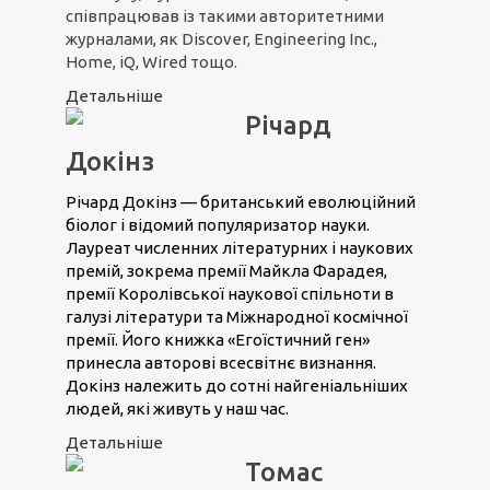
співпрацював із такими авторитетними
журналами, як Discover, Engineering Inc.,
Home, iQ, Wired тощо.
Детальніше
Річард
Докінз
Річард Докінз — британський еволюційний
біолог і відомий популяризатор науки.
Лауреат численних літературних і наукових
премій, зокрема премії Майкла Фарадея,
премії Королівської наукової спільноти в
галузі літератури та Міжнародної космічної
премії. Його книжка «Егоїстичний ген»
принесла авторові всесвітнє визнання.
Докінз належить до сотні найгеніальніших
людей, які живуть у наш час.
Детальніше
Томас