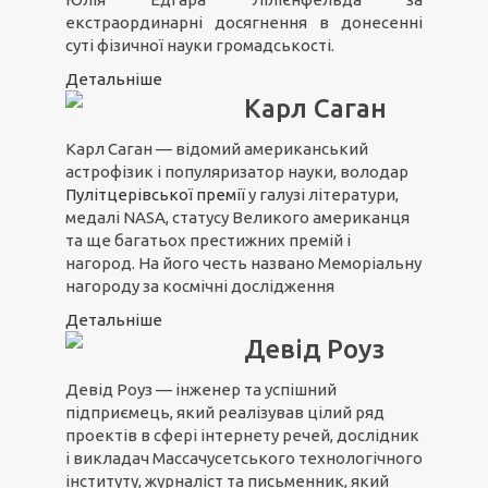
екстраординарні досягнення в донесенні
суті фізичної науки громадськості.
Детальніше
Карл Саган
Карл Саган — відомий американський
астрофізик і популяризатор науки, володар
Пулітцерівської премії
у галузі літератури,
медалі NASA, статусу Великого американця
та ще багатьох престижних премій і
нагород. На його честь названо Меморіальну
нагороду за космічні дослідження
Детальніше
Девід Роуз
Девід Роуз — інженер та успішний
підприємець, який реалізував цілий ряд
проектів в сфері інтернету речей, дослідник
і викладач Массачусетського технологічного
інституту, журналіст та письменник, який