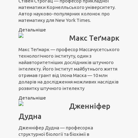
Стівен Строґац — професор прикладної
математики Корнелльського університету.
Автор науково-популярних колонок про
математику для New York Times.
Детальніше
Макс Теґмарк
Макс Теґмарк — професор Массачусетського
технологічного інституту, один з
найавторитетніших дослідників штучного
інтелекту. Його Інститут майбутнього життя
отримав грант від Ілона Маска — 10 млн
доларів на дослідження можливих наслідків
розвитку штучного інтелекту
Детальніше
Дженніфер
Дудна
Дженніфер Дудна — професорка
структурної біології та біохімії в