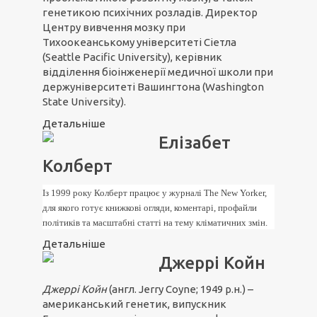
генетикою психічних розладів. Директор
Центру вивчення мозку при
Тихоокеанському університеті Сіетла
(Seattle Pacific University), керівник
відділення біоінженерії медичної школи при
держуніверситеті Вашингтона (Washington
State University).
Детальніше
Елізабет
Колберт
Із 1999 року Колберт працює у журналі The New Yorker,
для якого готує книжкові огляди, коментарі, профайли
політиків та масштабні статті на тему кліматичних змін.
Детальніше
Джеррі Койн
Джеррі Койн
(англ. Jerry Coyne; 1949 р.н.) –
американський генетик, випускник