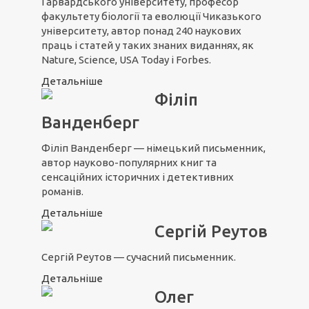
Гарвардського університету, професор
факультету біології та еволюції Чиказького
університету, автор понад 240 наукових
праць і статей у таких знаних виданнях, як
Nature, Science, USA Today і Forbes.
Детальніше
Філіп
Ванденберг
Філіп Ванденберг — німецький письменник,
автор науково-популярних книг та
сенсаційних історичних і детективних
романів.
Детальніше
Сергій Реутов
Сергій Реутов — сучасний письменник.
Детальніше
Олег