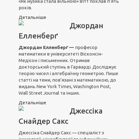
«Як музика стала вільною» Вітт поклав п’ять
років.
Детальніше
Джордан
Елленберґ
Джордан Елленберґ
—
професор
математики в університеті Вісконсін-
Медісон і письменник. Отримав
докторський ступінь в Гарварді. Досліджує
теорію чисел і алгебраїчну геометрію. Пише
статті на теми, пов’язані з математикою, до
видань New York Times, Washington Post,
Wall Street Journal та інших.
Детальніше
Джессіка
Снайдер Сакс
Джессіка Снайдер Сакс — спеціаліст з