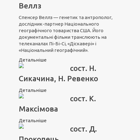
Веллз
Спенсер Веллз — генетик та антрополог,
дослідник-партнер Національного
географічного товариства США. Його
документальні фільми транслюють на
телеканалах Пі-Бі-Сі, «Діскавері» і
«Національний географічний».
Детальніше
сост. Н.
Сикачина, Н. Ревенко
Детальніше
сост. К.
Максімова
Детальніше
сост. Д.
Прокопець