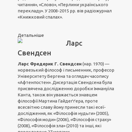
читання», «Слово», «Перлини українського
перекладу». У 2008-2015 рр. вів радіожурнал
«Книжковий спалах».
Детальніше
Ларс
Свендсен
Ларс Фредерик Г. Свендсен
(нар. 1970) —
норвезький філософ і письменник, професор
Університету Бергена та оглядач часопису
«Афтенпостен». Дисертація Свендсена була
присвячена дослідженню доробки Іммануїла
Канта, також він уважається знавцем
філософії Мартина Гайдеґґера, проте
всесвітню славу йому принесли такі есеї-
дослідження, як «Філософія нудьги» (2005),
«Філософія моди» (2006), «Філософія страху»
(2008), «Філософія зла» (2010) та інші, які
перекладено 27 мовами.