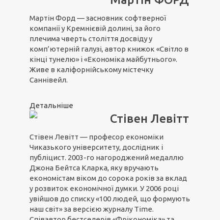
Мартін Форд — засновник софтверної
компанії у Кремнієвій долині, за його
плечима чверть століття досвіду у
комп’ютерній галузі, автор книжок «Світло в
кінці тунелю» і «Економіка майбутнього».
Живе в каліфорнійському містечку
Саннівейл.
Детальніше
Стівен Левітт
Стівен Левітт — професор економіки
Чиказького університету, дослідник і
публіцист. 2003-го нагороджений медаллю
Джона Бейтса Кларка, яку вручають
економістам віком до сорока років за вклад
у розвиток економічної думки. У 2006 році
увійшов до списку «100 людей, що формують
наш світ» за версією журналу Time.
Співавтор бестселерів «Фрікономіка» та