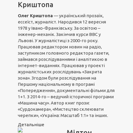
Криштопа
Олег Криштопа
— український прозаїк,
ессеїст, журналіст. Народився 12 вересня
1978 у Івано-Франківську. За освітою –
інженер-механік. Закінчив курси ВВС у
Львові. У журналістиці з 2000-го року.
Працював редактором новин на радіо,
заступником головного редактора газети,
займався розслідуваннями і аналітикою в
інтернет-виданнях. Працював у проекті
журналістських розслідувань «Закрита
зона». Згодом були розслідування на
Першому національному в програмі
«Попередження», документальні фільми для
1+1. З 2014-го – ведучий історичної програми
«Машина часу». Автор книг прози:
«Сурдокамера», «Мистецтво склеювати
черепки», «Україна: Масштаб 1:1» та інших.
Детальніше
Мілтон