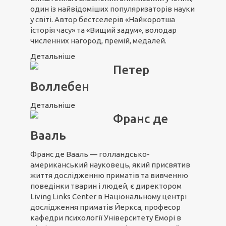
один із найвідоміших популяризаторів науки
у світі. Автор бестселерів «Найкоротша
історія часу» та «Вищий задум», володар
численних нагород, премій, медалей.
Детальніше
Петер
Воллебен
Детальніше
Франс де
Вааль
Франс де Вааль — голландсько-
американський науковець, який присвятив
життя дослідженню приматів та вивченню
поведінки тварин і людей, є директором
Living Links Center в Національному центрі
дослідження приматів Йеркса, професор
кафедри психології Університету Еморі в