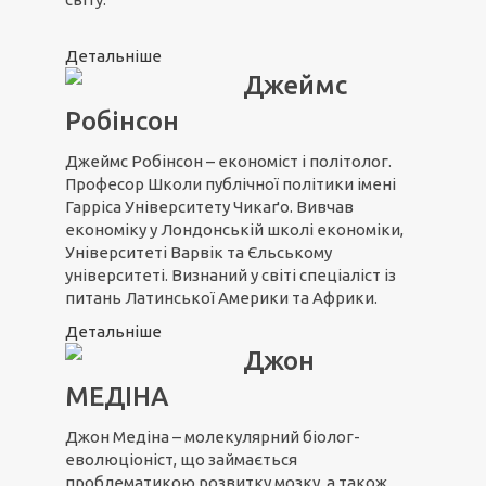
Детальніше
Джеймс
Робінсон
Джеймс Робінсон – економіст і політолог.
Професор Школи публічної політики імені
Гарріса Університету Чикаґо. Вивчав
економіку у Лондонській школі економіки,
Університеті Варвік та Єльському
університеті. Визнаний у світі спеціаліст із
питань Латинської Америки та Африки.
Детальніше
Джон
МЕДІНА
Джон Медіна – молекулярний біолог-
еволюціоніст, що займається
проблематикою розвитку мозку, а також