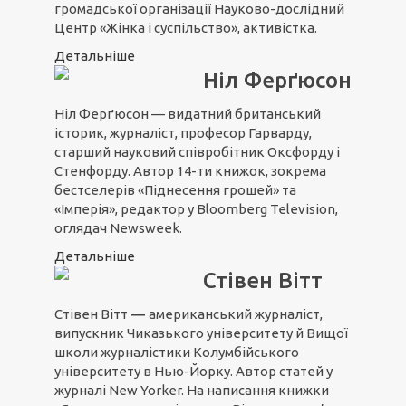
громадської організації Науково-дослідний
Центр «Жінка і суспільство», активістка.
Детальніше
Ніл Ферґюсон
Ніл Ферґюсон — видатний британський
історик, журналіст, професор Гарварду,
старший науковий співробітник Оксфорду і
Стенфорду. Автор 14-ти книжок, зокрема
бестселерів «Піднесення грошей» та
«Імперія», редактор у Bloomberg Television,
оглядач Newsweek.
Детальніше
Стівен Вітт
Стівен Вітт
―
американський журналіст,
випускник Чиказького університету й Вищої
школи журналістики Колумбійського
університету в Нью-Йорку. Автор статей у
журналі New Yorker. На написання книжки