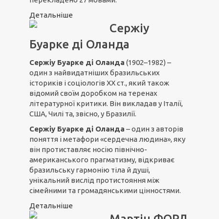
Детальніше
Сержіу
Буарке ді Оланда
Сержіу Буарке ді Оланда
(1902–1982) –
один з найвидатніших бразильських
істориків і соціологів ХХ ст., який також
відомий своїм доробком на теренах
літературної критики. Він викладав у Італії,
США, Чилі та, звісно, у Бразилії.
Сержіу Буарке ді Оланда
– один з авторів
поняття і метафори «сердечна людина», яку
він протиставляє носію північно-
американського прагматизму, відкриває
бразильську гармонію тіла й душі,
унікальний вислід протистояння між
сімейними та громадянськими цінностями.
Детальніше
Мартін ФОРД