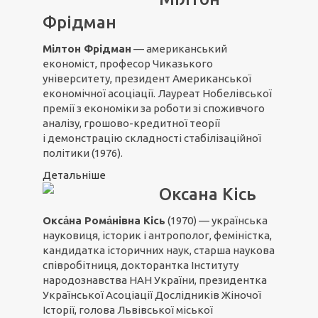
Фрідман
Мілтон Фрідман
— американський
економіст, професор Чиказького
університету, президент Американської
економічної асоціації. Лауреат Нобелівської
премії з економіки за роботи зі споживчого
аналізу, грошово-кредитної теорії
і демонстрацію складності стабілізаційної
політики (1976).
Детальніше
Оксана Кісь
Окса́на Рома́нівна Кісь
(1970) — українська
науковиця, історик і антрополог, феміністка,
кандидатка історичних наук, старша наукова
співробітниця, докторантка Інституту
народознавства НАН України, президентка
Української Асоціації Дослідників Жіночої
Історії
,
голова Львівської міської