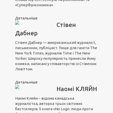
«СуперФрікономіка».
Детальніше
Стівен
Дабнер
Стівен Дабнер — американський журналіст,
письменник, публіцист. Пише для газети The
New York Times, журналів Time і The New
Yorker. Широку популярність принесли йому
книжки, написані у співавторстві зі Стівеном
Левіттом.
Детальніше
Наомі КЛЯЙН
Наомі Кляйн – відома канадська
журналістка, авторка трьох світових
бестселерів. Її книга «No Logo: люди проти