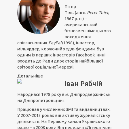
Пітер
Тіль
(англ.
Peter Thiel
;
1967 р. н.) –
американський
бізнесмен німецького
походження,
співзасновник
PayPal
(1998), інвестор,
мільярдер, керуючий хедж-фондами. Був
одним із перших інвесторів Facebook, нині
входить до Ради директорів найбільшої
світової соціальної мережі.
Детальніше
Іван Рябчій
Народився 1978 року в м. Дніпродзержинськ
на Дніпропетровщині.
Працював у численних ЗМІ та видавництвах.
У 2007-2013 роках вів активну журналістську
діяльність. На Першому каналі Українського
радіо – з 2008 року. Вів передачі «Літературні