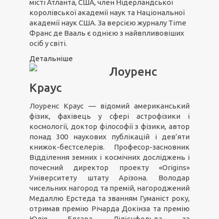
місті Атланта, США, член Нідерландської
королівської академії наук та Національної
академії наук США. За версією журналу Time
Франс де Вааль є однією з найвпливовіших
осіб у світі.
Детальніше
Лоуренс
Краус
Лоуренс Краус — відомий американський
фізик, фахівець у сфері астрофізики і
космології, доктор філософії з фізики, автор
понад 300 наукових публікацій і дев’яти
книжок-бестселерів. Професор-засновник
Відділення земних і космічних досліджень і
почесний директор проекту «Origins»
Університету штату Арізона. Володар
чисельних нагород та премій, нагороджений
Медаллю Ерстеда та званням Гуманіст року,
отримав премію Річарда Докінза та премію
Юлія Едгара Лілієнфельда за