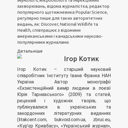
імунології, мікробіології та інфекційних
захворювань, відома журналістка, редактор
популярного щотижневика Popular Science,
регулярно пише для таких авторитетних
видань, як: Discover, National Wildlife та
Health, співпрацює з відомими
американськими і канадськими науково-
популярними журналами.
Детальніше
Ігор Котик
Ігор Котик – старший науковий
співробітник Інституту Івана Франка НАН
України. Автор монографії
«Екзистенційний вимір людини в поезії
Юрія Тарнавського» (2009) та статей,
рецензій і художніх творів, що
публікувалися в українських та
закордонних літературних виданнях
(litakcent.com, bukvoid.com.ua, zbruc.eu,
«Кур’єр Кривбасу», «Український журнал»,