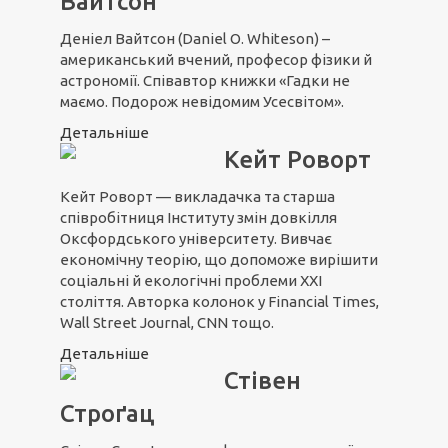
Вайтсон
Деніел Вайтсон (Daniel O. Whiteson) –
американський вчений, професор фізики й
астрономії. Співавтор книжки «Гадки не
маємо. Подорож невідомим Усесвітом».
Детальніше
Кейт Роворт
Кейт Роворт — викладачка та старша
співробітниця Інституту змін довкілля
Оксфордського університету. Вивчає
економічну теорію, що допоможе вирішити
соціальні й екологічні проблеми ХХІ
століття. Авторка колонок у Financial Times,
Wall Street Journal, CNN тощо.
Детальніше
Стівен
Строґац