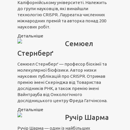
Каліфорнійському університеті. Належить
до групи науковців, які винайшли
технологію CRISPR. Лауреатка численних
міжнародних премій та авторка понад 200
наукових робіт.
Детальніше
Семюел
Стернберґ
Семюел Стернберґ — професор біохімії та
молекулярної біофізики. Автор низки
наукових публікацій про CRISPR. Отримав
премію імені Скерінджа від Товариства
дослідників РНК, а також премію імені
Вайнтрауба від Онкологічного
дослідницького центру Фреда Гатчінсона.
Детальніше
Ручір Шарма
Ручір Шарма — один із найбільших