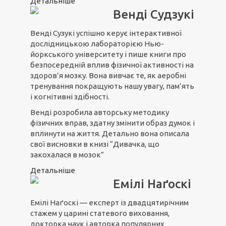
Детальніше
Венді Судзукі
Венді Сузукі успішно керує інтерактивної
дослідницькою лабораторією Нью-
йоркського університету і пише книги про
безпосередній вплив фізичної активності на
здоров’я мозку. Вона вивчає те, як аеробні
тренування покращують нашу увагу, пам’ять
і когнітивні здібності.
Венді розробила авторську методику
фізичних вправ, здатну змінити образ думок і
вплинути на життя. Детально вона описала
свої висновки в книзі “Дивачка, що
закохалася в мозок”
Детальніше
Емілі Наґоскі
Емілі Наґоскі — експерт із двадцятирічним
стажем у царині статевого виховання,
докторка наук і авторка популярних