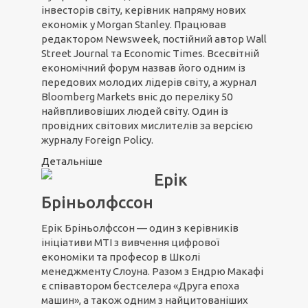
інвесторів світу, керівник напряму нових
економік у Morgan Stanley. Працював
редактором Newsweek, постійний автор Wall
Street Journal та Economic Times. Всесвітній
економічний форум назвав його одним із
передових молодих лідерів світу, а журнал
Bloomberg Markets вніс до переліку 50
найвпливовіших людей світу. Один із
провідних світових мислителів за версією
журналу Foreign Policy.
Детальніше
Ерік
Бріньолфссон
Ерік Бріньолфссон — один з керівників
ініціативи МТІ з вивчення цифрової
економіки та професор в Школі
менеджменту Слоуна. Разом з Ендрю Макафі
є співавтором бестселера «Друга епоха
машин», а також одним з найцитованіших