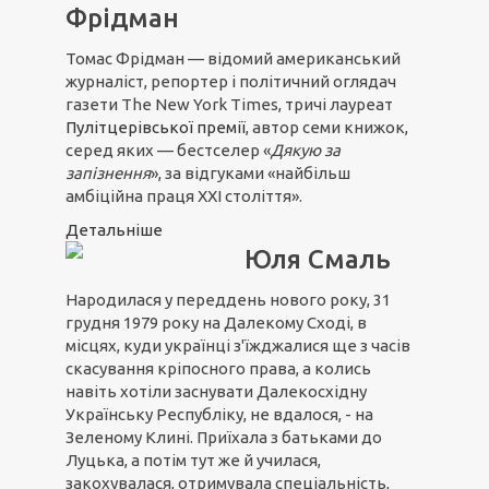
Фрідман
Томас Фрідман — відомий американський
журналіст, репортер і політичний оглядач
газети The New York Times, тричі лауреат
Пулітцерівської премії
, автор семи книжок,
серед яких — бестселер «
Дякую за
запізнення
», за відгуками «найбільш
амбіційна праця ХХІ століття».
Детальніше
Юля Смаль
Народилася у переддень нового року, 31
грудня 1979 року на Далекому Сході, в
місцях, куди українці з'їжджалися ще з часів
скасування кріпосного права, а колись
навіть хотіли заснувати Далекосхідну
Українську Республіку, не вдалося, - на
Зеленому Клині. Приїхала з батьками до
Луцька, а потім тут же й училася,
закохувалася, отримувала спеціальність,