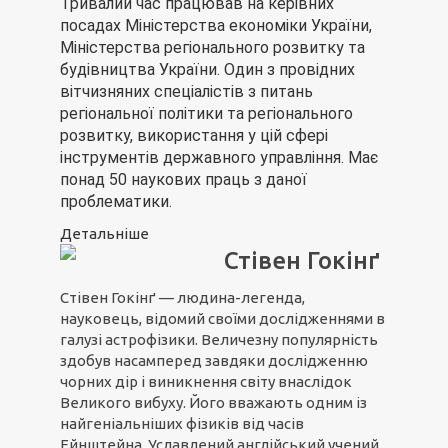
Тривалий час працював на керівних
посадах Міністерства економіки України,
Міністерства регіонального розвитку та
будівництва України. Один з провідних
вітчизняних спеціалістів з питань
регіональної політики та регіонального
розвитку, використання у цій сфері
інструментів державного управління. Має
понад 50 наукових праць з даної
проблематики.
Детальніше
Стівен Гокінґ
Стівен Гокінґ — людина-легенда,
науковець, відомий своїми дослідженнями в
галузі астрофізики. Величезну популярність
здобув насамперед завдяки дослідженню
чорних дір і виникнення світу внаслідок
Великого вибуху. Його вважають одним із
найгеніальніших фізиків від часів
Ейнштейна. Уславлений англійський учений,