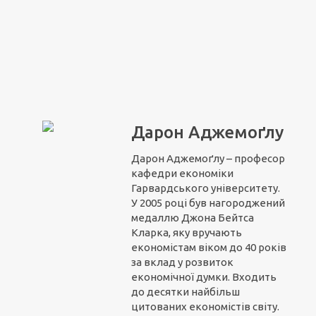
Дарон Аджемоґлу
Дарон Аджемоґлу – професор
кафедри економіки
Гарвардського університету.
У 2005 році був нагороджений
медаллю Джона Бейтса
Кларка, яку вручають
економістам віком до 40 років
за вклад у розвиток
економічної думки. Входить
до десятки найбільш
цитованих економістів світу.