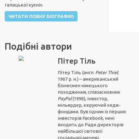
галицької кухні».
ЧИТАТИ ПОВНУ БІОГРАФІЮ
Подібні автори
Пітер Тіль
Пітер Тіль
(англ.
Peter Thiel
;
1967 р. н.) – американський
бізнесмен німецького
походження, співзасновник
PayPal
(1998), інвестор,
мільярдер, керуючий хедж-
фондами. Був одним із перших
інвесторів Facebook, нині
входить до Ради директорів
найбільшої світової
соціальної мережі.