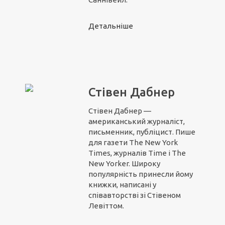
Детальніше
Стівен Дабнер
Стівен Дабнер —
американський журналіст,
письменник, публіцист. Пише
для газети The New York
Times, журналів Time і The
New Yorker. Широку
популярність принесли йому
книжки, написані у
співавторстві зі Стівеном
Левіттом.