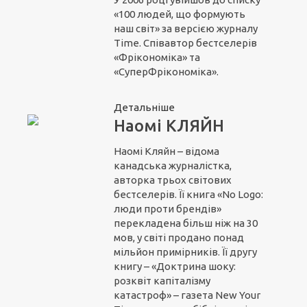
«100 людей, що формують
наш світ» за версією журналу
Time. Співавтор бестселерів
«Фрікономіка» та
«СуперФрікономіка».
Детальніше
Наомі КЛЯЙН
Наомі Кляйн – відома
канадська журналістка,
авторка трьох світових
бестселерів. Її книга «No Logo:
люди проти брендів»
перекладена більш ніж на 30
мов, у світі продано понад
мільйон примірників. Її другу
книгу – «Доктрина шоку:
розквіт капіталізму
катастроф» – газета New Your