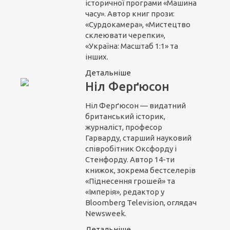
історичної програми «Машина
часу». Автор книг прози:
«Сурдокамера», «Мистецтво
склеювати черепки»,
«Україна: Масштаб 1:1» та
інших.
Детальніше
Ніл Ферґюсон
Ніл Ферґюсон — видатний
британський історик,
журналіст, професор
Гарварду, старший науковий
співробітник Оксфорду і
Стенфорду. Автор 14-ти
книжок, зокрема бестселерів
«Піднесення грошей» та
«Імперія», редактор у
Bloomberg Television, оглядач
Newsweek.
Детальніше