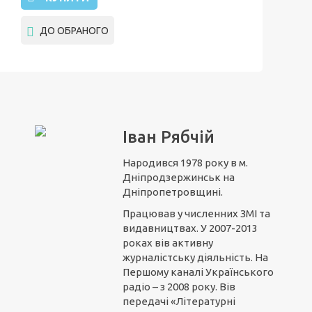
ДО ОБРАНОГО
Іван Рябчій
Народився 1978 року в м.
Дніпродзержинськ на
Дніпропетровщині.
Працював у численних ЗМІ та
видавництвах. У 2007-2013
роках вів активну
журналістську діяльність. На
Першому каналі Українського
радіо – з 2008 року. Вів
передачі «Літературні