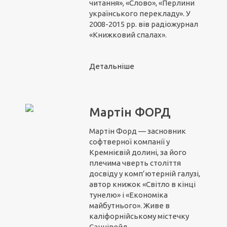
читання», «Слово», «Перлини
українського перекладу». У
2008-2015 рр. вів радіожурнал
«Книжковий спалах».
Детальніше
Мартін ФОРД
Мартін Форд — засновник
софтверної компанії у
Кремнієвій долині, за його
плечима чверть століття
досвіду у комп’ютерній галузі,
автор книжок «Світло в кінці
тунелю» і «Економіка
майбутнього». Живе в
каліфорнійському містечку
Саннівейл.