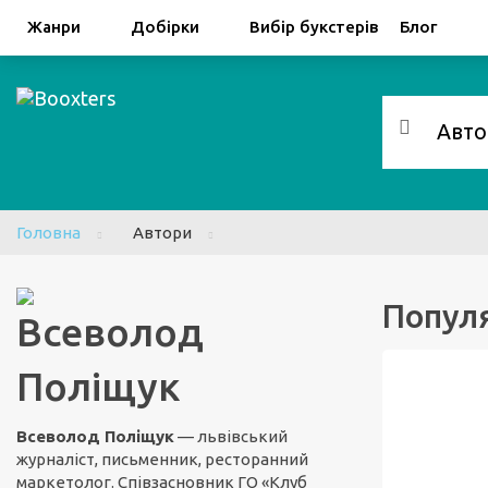
Facebook
Google
Жанри
Добірки
Вибір букстерів
Блог
Головна
Автори
Популя
Всеволод
Поліщук
Всеволод Поліщук
— львівський
журналіст, письменник, ресторанний
маркетолог. Співзасновник ГО «Клуб