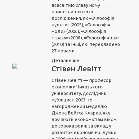
всесвітню славу йому
принесли такі есеї-
дослідження, як «Філософія
нудьги» (2005), «Філософія
моди» (2006), «Філософія
страху» (2008), «Філософія зла»
(2010) та інші, які перекладено
27 мовами.
Детальніше
Стівен Левітт
Стівен Левітт — професор
економіки Чиказького
університету, дослідник і
публіцист. 2003-го
нагороджений медаллю
Джона Бейтса Кларка, яку
вручають економістам віком
до сорока років за вклад у
розвиток економічної думки.
У 2006 році увійшов до списку