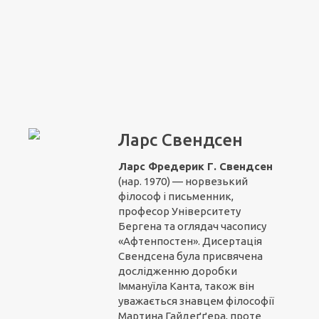
Ларс Свендсен
Ларс Фредерик Г. Свендсен
(нар. 1970) — норвезький
філософ і письменник,
професор Університету
Бергена та оглядач часопису
«Афтенпостен». Дисертація
Свендсена була присвячена
дослідженню доробки
Іммануїла Канта, також він
уважається знавцем філософії
Мартина Гайдеґґера, проте