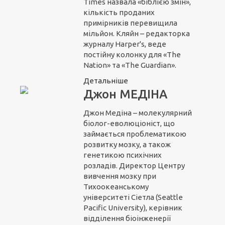
Times назвала «біблією змін»,
кількість проданих
примірників перевищила
мільйон. Кляйн – редакторка
журналу Harper's, веде
постійну колонку для «The
Nation» та «The Guardian».
Детальніше
Джон МЕДІНА
Джон Медіна – молекулярний
біолог-еволюціоніст, що
займається проблематикою
розвитку мозку, а також
генетикою психічних
розладів. Директор Центру
вивчення мозку при
Тихоокеанському
університеті Сіетла (Seattle
Pacific University), керівник
відділення біоінженерії