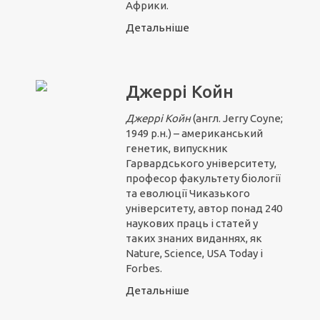
Африки.
Детальніше
Джеррі Койн
Джеррі Койн
(англ. Jerry Coyne;
1949 р.н.) – американський
генетик, випускник
Гарвардського університету,
професор факультету біології
та еволюції Чиказького
університету, автор понад 240
наукових праць і статей у
таких знаних виданнях, як
Nature, Science, USA Today і
Forbes.
Детальніше