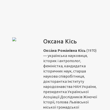
Оксана Кісь
Окса́на Рома́нівна Кісь
(1970)
— українська науковиця,
історик і антрополог,
феміністка, кандидатка
історичних наук, старша
наукова співробітниця,
докторантка Інституту
народознавства НАН України,
президентка Української
Асоціації Дослідників Жіночої
Історії
,
голова Львівської
міської громадської