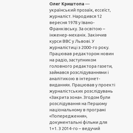
Олег Криштопа
—
український прозаїк, ессеїст,
журналіст. Народився 12
вересня 1978 у Івано-
Франківську. За освітою –
інженер-механік. Закінчив
курси ВВС у Львові. У
журналістиці з 2000-го року.
Працював редактором новин
на радіо, заступником
головного редактора газети,
займався розслідуваннями і
аналітикою в інтернет-
виданнях. Працював у проекті
журналістських розслідувань
«Закрита зона». Згодом були
розслідування на Першому
національному в програмі
«Попередження»,
документальні фільми для
1+1. З 2014-го – ведучий