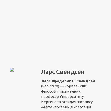
Ларс Свендсен
Ларс Фредерик Г. Свендсен
(нар. 1970) — норвезький
філософ і письменник,
професор Університету
Бергена та оглядач часопису
«Афтенпостен». Дисертація