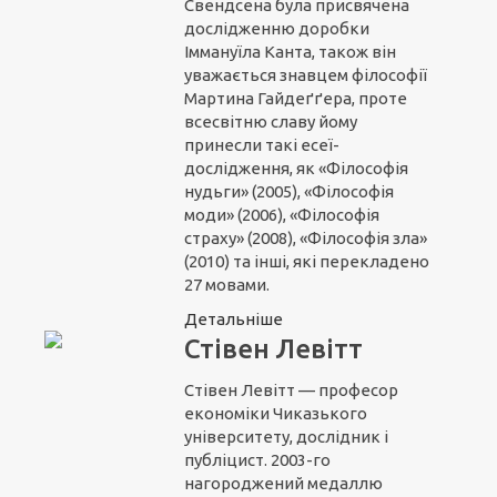
Свендсена була присвячена
дослідженню доробки
Іммануїла Канта, також він
уважається знавцем філософії
Мартина Гайдеґґера, проте
всесвітню славу йому
принесли такі есеї-
дослідження, як «Філософія
нудьги» (2005), «Філософія
моди» (2006), «Філософія
страху» (2008), «Філософія зла»
(2010) та інші, які перекладено
27 мовами.
Детальніше
Стівен Левітт
Стівен Левітт — професор
економіки Чиказького
університету, дослідник і
публіцист. 2003-го
нагороджений медаллю