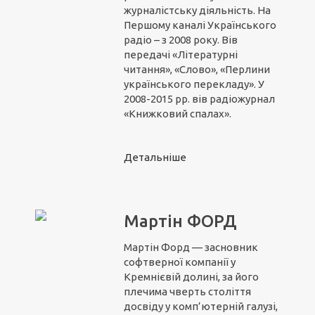
журналістську діяльність. На
Першому каналі Українського
радіо – з 2008 року. Вів
передачі «Літературні
читання», «Слово», «Перлини
українського перекладу». У
2008-2015 рр. вів радіожурнал
«Книжковий спалах».
Детальніше
Мартін ФОРД
Мартін Форд — засновник
софтверної компанії у
Кремнієвій долині, за його
плечима чверть століття
досвіду у комп’ютерній галузі,