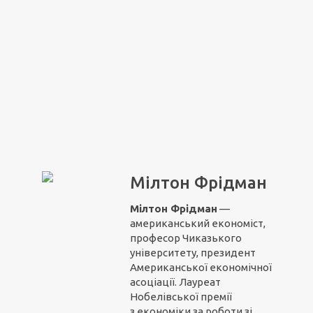
Мілтон Фрідман
Мілтон Фрідман
—
американський економіст,
професор Чиказького
університету, президент
Американської економічної
асоціації. Лауреат
Нобелівської премії
з економіки за роботи зі