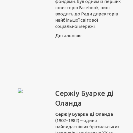
фондами. Був одним із перших
інвесторів Facebook, нині
входить до Ради директорів
найбільшої світової
соціальної мережі.
Детальніше
Сержіу Буарке ді
Оланда
Сержіу Буарке ді Оланда
(1902–1982) – один з
найвидатніших бразильських
істориків і соціологів ХХ ст.,