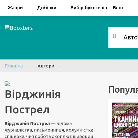
Facebook
Google
Жанри
Добірки
Вибір букстерів
Блог
Головна
Автори
Популя
Вірджинія
Пострел
Вірджинія Пострел
— відома
журналістка, письменниця, колумністка і
спікерка, чия робота охоплює широкий