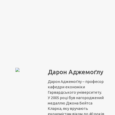
Дарон Аджемоґлу
Дарон Аджемоґлу – професор
кафедри економіки
Гарвардського університету.
У 2005 році був нагороджений
медаллю Джона Бейтса
Кларка, яку вручають
економістам віком до 40 років