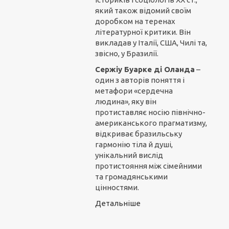
який також відомий своїм
доробком на теренах
літературної критики. Він
викладав у Італії, США, Чилі та,
звісно, у Бразилії.
Сержіу Буарке ді Оланда
–
один з авторів поняття і
метафори «сердечна
людина», яку він
протиставляє носію північно-
американського прагматизму,
відкриває бразильську
гармонію тіла й душі,
унікальний вислід
протистояння між сімейними
та громадянськими
цінностями.
Детальніше