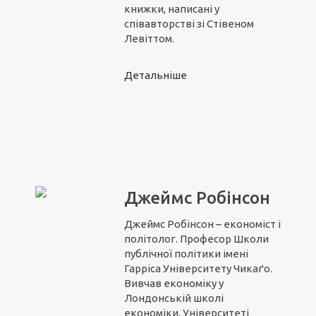
книжки, написані у
співавторстві зі Стівеном
Левіттом.
Детальніше
Джеймс Робінсон
Джеймс Робінсон – економіст і
політолог. Професор Школи
публічної політики імені
Гарріса Університету Чикаґо.
Вивчав економіку у
Лондонській школі
економіки, Університеті