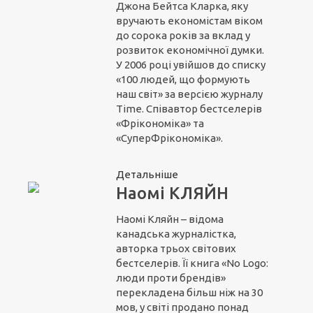
Джона Бейтса Кларка, яку
вручають економістам віком
до сорока років за вклад у
розвиток економічної думки.
У 2006 році увійшов до списку
«100 людей, що формують
наш світ» за версією журналу
Time. Співавтор бестселерів
«Фрікономіка» та
«СуперФрікономіка».
Детальніше
Наомі КЛЯЙН
Наомі Кляйн – відома
канадська журналістка,
авторка трьох світових
бестселерів. Її книга «No Logo:
люди проти брендів»
перекладена більш ніж на 30
мов, у світі продано понад