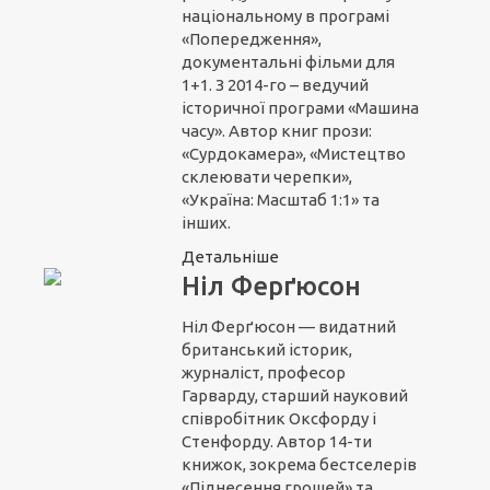
національному в програмі
«Попередження»,
документальні фільми для
1+1. З 2014-го – ведучий
історичної програми «Машина
часу». Автор книг прози:
«Сурдокамера», «Мистецтво
склеювати черепки»,
«Україна: Масштаб 1:1» та
інших.
Детальніше
Ніл Ферґюсон
Ніл Ферґюсон — видатний
британський історик,
журналіст, професор
Гарварду, старший науковий
співробітник Оксфорду і
Стенфорду. Автор 14-ти
книжок, зокрема бестселерів
«Піднесення грошей» та