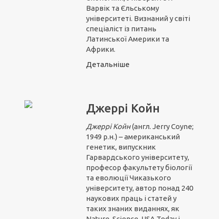
Варвік та Єльському
університеті. Визнаний у світі
спеціаліст із питань
Латинської Америки та
Африки.
Детальніше
Джеррі Койн
Джеррі Койн
(англ. Jerry Coyne;
1949 р.н.) – американський
генетик, випускник
Гарвардського університету,
професор факультету біології
та еволюції Чиказького
університету, автор понад 240
наукових праць і статей у
таких знаних виданнях, як
Nature, Science, USA Today і