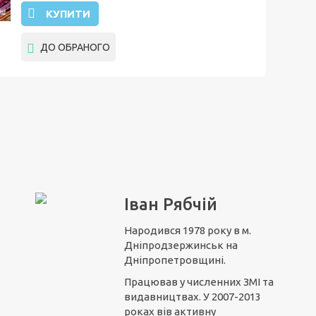
КУПИТИ
ДО ОБРАНОГО
Іван Рябчій
Народився 1978 року в м.
Дніпродзержинськ на
Дніпропетровщині.
Працював у численних ЗМІ та
видавництвах. У 2007-2013
роках вів активну