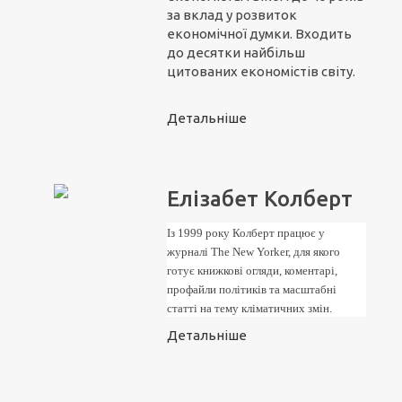
за вклад у розвиток
економічної думки. Входить
до десятки найбільш
цитованих економістів світу.
Детальніше
Елізабет Колберт
Із 1999 року Колберт працює у
журналі The New Yorker, для якого
готує книжкові огляди, коментарі,
профайли політиків та масштабні
статті на тему кліматичних змін.
Детальніше