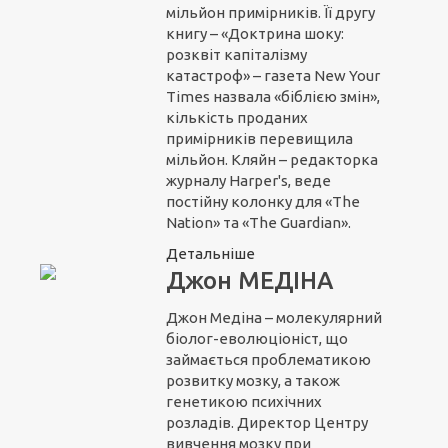
мільйон примірників. Її другу
книгу – «Доктрина шоку:
розквіт капіталізму
катастроф» – газета New Your
Times назвала «біблією змін»,
кількість проданих
примірників перевищила
мільйон. Кляйн – редакторка
журналу Harper's, веде
постійну колонку для «The
Nation» та «The Guardian».
Детальніше
Джон МЕДІНА
Джон Медіна – молекулярний
біолог-еволюціоніст, що
займається проблематикою
розвитку мозку, а також
генетикою психічних
розладів. Директор Центру
вивчення мозку при