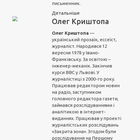
письменник.
Детальніше
Олег Криштопа
Олег Криштопа
—
український прозаїк, ессеїст,
журналіст. Народився 12
вересня 1978 у Івано-
Франківську. За освітою –
інженер-механік. Закінчив
курси ВВС у Львові. У
журналістиці з 2000-го року.
Працював редактором новин
на радіо, заступником
головного редактора газети,
займався розслідуваннями і
аналітикою в інтернет-
виданнях. Працював у проекті
журналістських розслідувань
«Закрита зона». Згодом були
розслідування на Першому