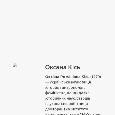
Оксана Кісь
Окса́на Рома́нівна Кісь
(1970)
— українська науковиця,
історик і антрополог,
феміністка, кандидатка
історичних наук, старша
наукова співробітниця,
докторантка Інституту
народознавства НАН України,