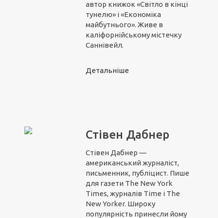
автор книжок «Світло в кінці
тунелю» і «Економіка
майбутнього». Живе в
каліфорнійському містечку
Саннівейл.
Детальніше
Стівен Дабнер
Стівен Дабнер —
американський журналіст,
письменник, публіцист. Пише
для газети The New York
Times, журналів Time і The
New Yorker. Широку
популярність принесли йому