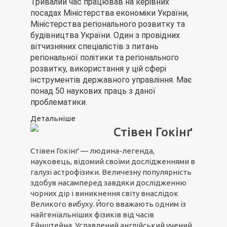
Тривалий час працював на керівних
посадах Міністерства економіки України,
Міністерства регіонального розвитку та
будівництва України. Один з провідних
вітчизняних спеціалістів з питань
регіональної політики та регіонального
розвитку, використання у цій сфері
інструментів державного управління. Має
понад 50 наукових праць з даної
проблематики.
Детальніше
Стівен Гокінґ
Стівен Гокінґ — людина-легенда,
науковець, відомий своїми дослідженнями в
галузі астрофізики. Величезну популярність
здобув насамперед завдяки дослідженню
чорних дір і виникнення світу внаслідок
Великого вибуху. Його вважають одним із
найгеніальніших фізиків від часів
Ейнштейна. Уславлений англійський учений,