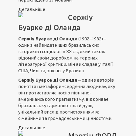
Детальніше
Сержіу
Буарке ді Оланда
Сержіу Буарке ді Оланда
(1902–1982) –
один з найвидатніших бразильських
істориків і соціологів ХХ ст., який також
відомий своїм доробком на теренах
літературної критики. Він викладав у Італії,
США, Чилі та, звісно, у Бразилії.
Сержіу Буарке ді Оланда
– один з авторів
поняття і метафори «сердечна людина», яку
він протиставляє носію північно-
американського прагматизму, відкриває
бразильську гармонію тіла й душі,
унікальний вислід протистояння між
сімейними та громадянськими цінностями.
Детальніше
Мартін ФОРД