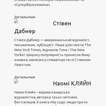
«СуперФрікономіка».
Детальніше
Стівен
Дабнер
Стівен Дабнер — американський журналіст,
письменник, публіцист. Пише для газети The
New York Times, журналів Time і The New
Yorker. Широку популярність принесли йому
книжки, написані у співавторстві зі Стівеном
Левіттом.
Детальніше
Наомі КЛЯЙН
Наомі Кляйн – відома канадська
журналістка, авторка трьох світових
бестселерів. Її книга «No Logo: люди проти