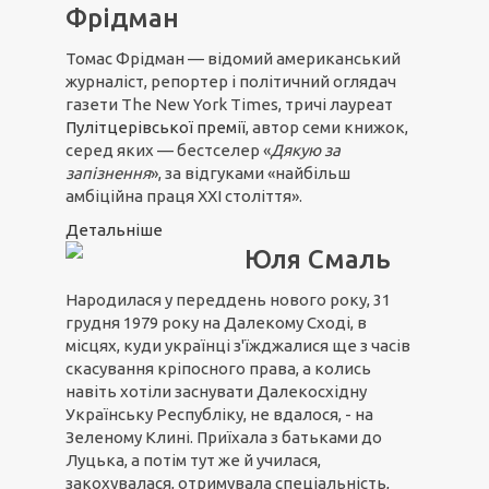
Фрідман
Томас Фрідман — відомий американський
журналіст, репортер і політичний оглядач
газети The New York Times, тричі лауреат
Пулітцерівської премії
, автор семи книжок,
серед яких — бестселер «
Дякую за
запізнення
», за відгуками «найбільш
амбіційна праця ХХІ століття».
Детальніше
Юля Смаль
Народилася у переддень нового року, 31
грудня 1979 року на Далекому Сході, в
місцях, куди українці з'їжджалися ще з часів
скасування кріпосного права, а колись
навіть хотіли заснувати Далекосхідну
Українську Республіку, не вдалося, - на
Зеленому Клині. Приїхала з батьками до
Луцька, а потім тут же й училася,
закохувалася, отримувала спеціальність,