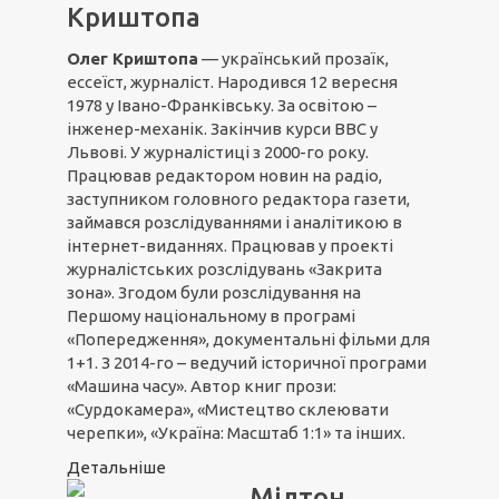
Криштопа
Олег Криштопа
— український прозаїк,
ессеїст, журналіст. Народився 12 вересня
1978 у Івано-Франківську. За освітою –
інженер-механік. Закінчив курси ВВС у
Львові. У журналістиці з 2000-го року.
Працював редактором новин на радіо,
заступником головного редактора газети,
займався розслідуваннями і аналітикою в
інтернет-виданнях. Працював у проекті
журналістських розслідувань «Закрита
зона». Згодом були розслідування на
Першому національному в програмі
«Попередження», документальні фільми для
1+1. З 2014-го – ведучий історичної програми
«Машина часу». Автор книг прози:
«Сурдокамера», «Мистецтво склеювати
черепки», «Україна: Масштаб 1:1» та інших.
Детальніше
Мілтон