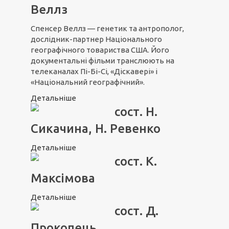
Веллз
Спенсер Веллз — генетик та антрополог,
дослідник-партнер Національного
географічного товариства США. Його
документальні фільми транслюють на
телеканалах Пі-Бі-Сі, «Діскавері» і
«Національний географічний».
Детальніше
сост. Н.
Сикачина, Н. Ревенко
Детальніше
сост. К.
Максімова
Детальніше
сост. Д.
Прокопець