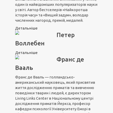
один із найвідоміших популяризаторів науки
у світі. Автор бестселерів «Найкоротша
історія часу» та «Вищий задум», володар
численних нагород, премій, медалей.
Детальніше
Петер
Воллебен
Детальніше
Франс де
Вааль
Франс де Вааль — голландсько-
американський науковець, який присвятив
життя дослідженню приматів та вивченню
поведінки тварин і людей, є директором
Living Links Center в Національному центрі
дослідження приматів Йеркса, професор
кафедри психології Університету Еморі в