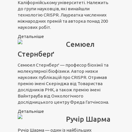
Каліфорнійському університеті. Належить
до групи науковців, які винайшли
технологію CRISPR. Лауреатка численних
міжнародних премій та авторка понад 200
наукових робіт.
Детальніше
Семюел
Стернберґ
Семюел Стернберґ — професор біохімії та
молекулярної біофізики. Автор низки
наукових публікацій про CRISPR. Отримав
премію імені Скерінджа від Товариства
дослідників РНК, а також премію імені
Вайнтрауба від Онкологічного
дослідницького центру Фреда Гатчінсона.
Детальніше
Ручір Шарма
Ручір Шарма — один із найбільших