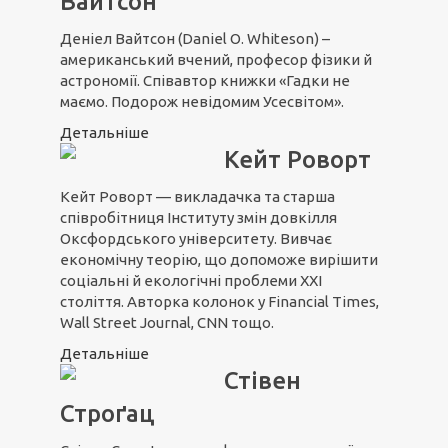
Вайтсон
Деніел Вайтсон (Daniel O. Whiteson) –
американський вчений, професор фізики й
астрономії. Співавтор книжки «Гадки не
маємо. Подорож невідомим Усесвітом».
Детальніше
Кейт Роворт
Кейт Роворт — викладачка та старша
співробітниця Інституту змін довкілля
Оксфордського університету. Вивчає
економічну теорію, що допоможе вирішити
соціальні й екологічні проблеми ХХІ
століття. Авторка колонок у Financial Times,
Wall Street Journal, CNN тощо.
Детальніше
Стівен
Строґац