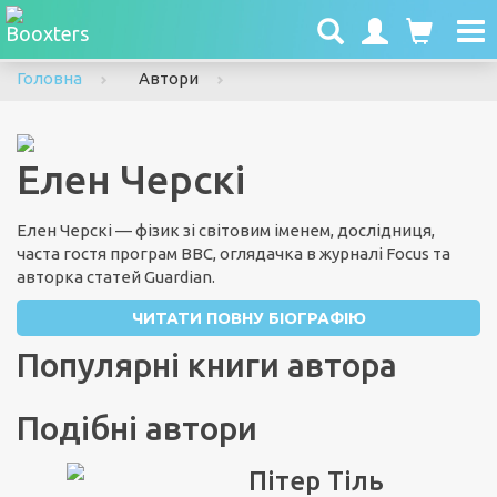
To
nav
Головна
Автори
Елен Черскі
Елен Черскі — фізик зі світовим іменем, дослідниця,
часта гостя програм ВВС, оглядачка в журналі Focus та
авторка статей Guardian.
ЧИТАТИ ПОВНУ БІОГРАФІЮ
Популярні книги автора
Подібні автори
Пітер Тіль