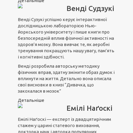
Детальніше
Венді Судзукі
Венді Сузукі успішно керує інтерактивної
дослідницькою лабораторією Нью-
йоркського університету і пише книги про
безпосередній вплив фізичної активності на
здоров’я мозку. Вона вивчає те, як аеробні
тренування покращують нашу увагу, пам’ять
і когнітивні здібності.
Венді розробила авторську методику
фізичних вправ, здатну змінити образ думок і
вплинути на життя. Детально вона описала
свої висновки в книзі “Дивачка, що
закохалася в мозок”
Детальніше
Емілі Наґоскі
Емілі Наґоскі — експерт із двадцятирічним
стажем у царині статевого виховання,
докторка наук і авторка популярних