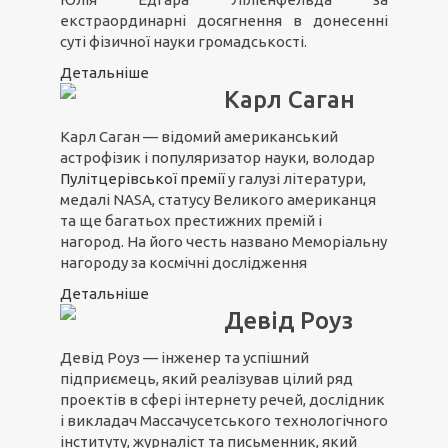
екстраординарні досягнення в донесенні
суті фізичної науки громадськості.
Детальніше
Карл Саган
Карл Саган — відомий американський
астрофізик і популяризатор науки, володар
Пулітцерівської премії
у галузі літератури,
медалі NASA, статусу Великого американця
та ще багатьох престижних премій і
нагород. На його честь названо Меморіальну
нагороду за космічні дослідження
Детальніше
Девід Роуз
Девід Роуз — інженер та успішний
підприємець, який реалізував цілий ряд
проектів в сфері інтернету речей, дослідник
і викладач Массачусетського технологічного
інституту, журналіст та письменник, який