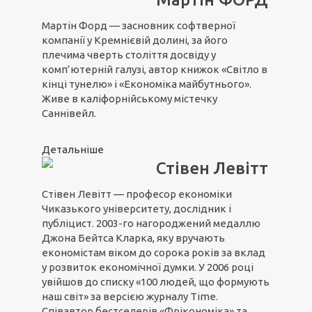
Мартін Форд — засновник софтверної
компанії у Кремнієвій долині, за його
плечима чверть століття досвіду у
комп’ютерній галузі, автор книжок «Світло в
кінці тунелю» і «Економіка майбутнього».
Живе в каліфорнійському містечку
Саннівейл.
Детальніше
Стівен Левітт
Стівен Левітт — професор економіки
Чиказького університету, дослідник і
публіцист. 2003-го нагороджений медаллю
Джона Бейтса Кларка, яку вручають
економістам віком до сорока років за вклад
у розвиток економічної думки. У 2006 році
увійшов до списку «100 людей, що формують
наш світ» за версією журналу Time.
Співавтор бестселерів «Фрікономіка» та