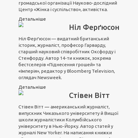
громадської організації Науково-дослідний
Центр «Жінка і суспільство», активістка.
Детальніше
Ніл Ферґюсон
Ніл Ферґюсон — видатний британський
історик, журналіст, професор Гарварду,
старший науковий співробітник Оксфорду і
Стенфорду. Автор 14-ти книжок, зокрема
бестселерів «Піднесення грошей» та
«Імперія», редактор у Bloomberg Television,
оглядач Newsweek.
Детальніше
Стівен Вітт
Стівен Вітт
―
американський журналіст,
випускник Чиказького університету й Вищої
школи журналістики Колумбійського
університету в Нью-Йорку. Автор статей у
журналі New Yorker. На написання книжки