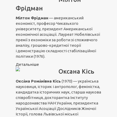
Фрідман
Мілтон Фрідман
— американський
економіст, професор Чиказького
університету, президент Американської
економічної асоціації. Лауреат Нобелівської
премії з економіки за роботи зі споживчого
аналізу, грошово-кредитної теорії
і демонстрацію складності стабілізаційної
політики (1976).
Детальніше
Оксана Кісь
Окса́на Рома́нівна Кісь
(1970) — українська
науковиця, історик і антрополог, феміністка,
кандидатка історичних наук, старша наукова
співробітниця, докторантка Інституту
народознавства НАН України, президентка
Української Асоціації Дослідників Жіночої
Історії
,
голова Львівської міської