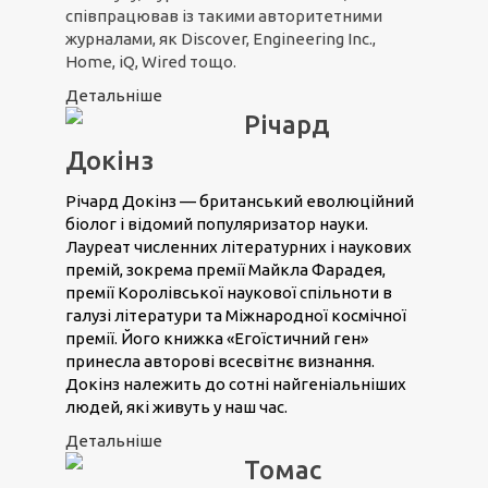
співпрацював із такими авторитетними
журналами, як Discover, Engineering Inc.,
Home, iQ, Wired тощо.
Детальніше
Річард
Докінз
Річард Докінз — британський еволюційний
біолог і відомий популяризатор науки.
Лауреат численних літературних і наукових
премій, зокрема премії Майкла Фарадея,
премії Королівської наукової спільноти в
галузі літератури та Міжнародної космічної
премії. Його книжка «Егоїстичний ген»
принесла авторові всесвітнє визнання.
Докінз належить до сотні найгеніальніших
людей, які живуть у наш час.
Детальніше
Томас