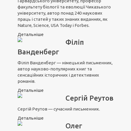
Гарвардського університету, професор
факультету біології та еволюції Чиказького
університету, автор понад 240 наукових
праць і статей у таких знаних виданнях, як
Nature, Science, USA Today і Forbes.
Детальніше
Філіп
Ванденберг
Філіп Ванденберг — німецький письменник,
автор науково-популярних книг та
сенсаційних історичних і детективних
романів.
Детальніше
Сергій Реутов
Сергій Реутов — сучасний письменник.
Детальніше
Олег