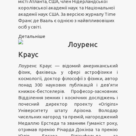
місті Атланта, США, член Нідерландської
королівської академії наук та Національної
академії наук США. За версією журналу Time
Франс де Вааль є однією з найвпливовіших
осіб у світі.
Детальніше
Лоуренс
Краус
Лоуренс Краус — відомий американський
фізик, фахівець у сфері астрофізики і
космології, доктор філософії з фізики, автор
понад 300 наукових публікацій і дев’яти
книжок-бестселерів. Професор-засновник
Відділення земних і космічних досліджень і
почесний директор проекту «Origins»
Університету штату Арізона. Володар
чисельних нагород та премій, нагороджений
Медаллю Ерстеда та званням Гуманіст року,
отримав премію Річарда Докінза та премію
Юлія Едгара Лілієнфельда за