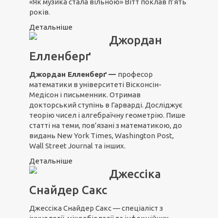
«Як музика стала вільною» Вітт поклав п’ять
років.
Детальніше
Джордан
Елленберґ
Джордан Елленберґ
—
професор
математики в університеті Вісконсін-
Медісон і письменник. Отримав
докторський ступінь в Гарварді. Досліджує
теорію чисел і алгебраїчну геометрію. Пише
статті на теми, пов’язані з математикою, до
видань New York Times, Washington Post,
Wall Street Journal та інших.
Детальніше
Джессіка
Снайдер Сакс
Джессіка Снайдер Сакс — спеціаліст з