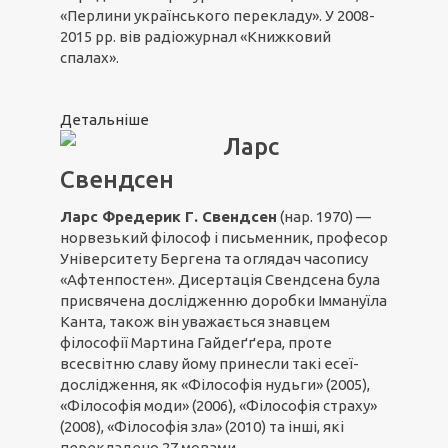
«Перлини українського перекладу». У 2008-
2015 рр. вів радіожурнал «Книжковий
спалах».
Детальніше
Ларс
Свендсен
Ларс Фредерик Г. Свендсен
(нар. 1970) —
норвезький філософ і письменник, професор
Університету Бергена та оглядач часопису
«Афтенпостен». Дисертація Свендсена була
присвячена дослідженню доробки Іммануїла
Канта, також він уважається знавцем
філософії Мартина Гайдеґґера, проте
всесвітню славу йому принесли такі есеї-
дослідження, як «Філософія нудьги» (2005),
«Філософія моди» (2006), «Філософія страху»
(2008), «Філософія зла» (2010) та інші, які
перекладено 27 мовами.