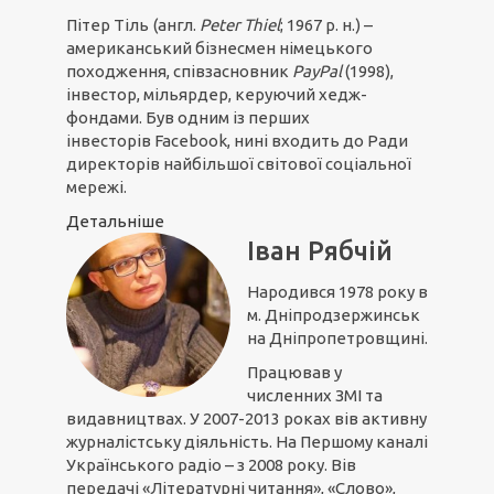
Пітер Тіль
(англ.
Peter Thiel
; 1967 р. н.) –
американський бізнесмен німецького
походження, співзасновник
PayPal
(1998),
інвестор, мільярдер, керуючий хедж-
фондами. Був одним із перших
інвесторів Facebook, нині входить до Ради
директорів найбільшої світової соціальної
мережі.
Детальніше
Іван Рябчій
Народився 1978 року в
м. Дніпродзержинськ
на Дніпропетровщині.
Працював у
численних ЗМІ та
видавництвах. У 2007-2013 роках вів активну
журналістську діяльність. На Першому каналі
Українського радіо – з 2008 року. Вів
передачі «Літературні читання», «Слово»,