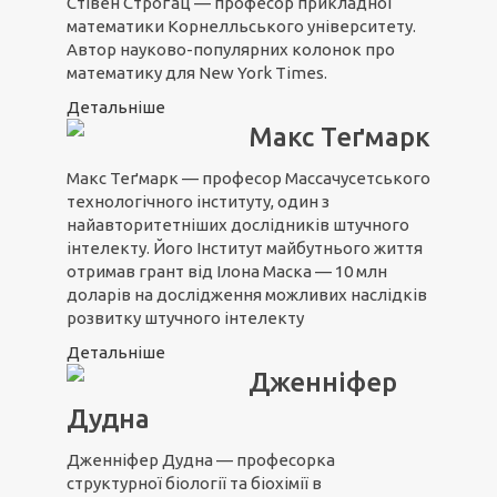
Стівен Строґац — професор прикладної
математики Корнелльського університету.
Автор науково-популярних колонок про
математику для New York Times.
Детальніше
Макс Теґмарк
Макс Теґмарк — професор Массачусетського
технологічного інституту, один з
найавторитетніших дослідників штучного
інтелекту. Його Інститут майбутнього життя
отримав грант від Ілона Маска — 10 млн
доларів на дослідження можливих наслідків
розвитку штучного інтелекту
Детальніше
Дженніфер
Дудна
Дженніфер Дудна — професорка
структурної біології та біохімії в