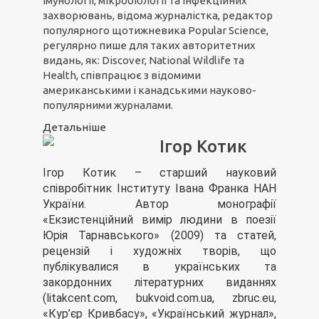
імунології, мікробіології та інфекційних
захворювань, відома журналістка, редактор
популярного щотижневика Popular Science,
регулярно пише для таких авторитетних
видань, як: Discover, National Wildlife та
Health, співпрацює з відомими
американськими і канадськими науково-
популярними журналами.
Детальніше
Ігор Котик
Ігор Котик – старший науковий
співробітник Інституту Івана Франка НАН
України. Автор монографії
«Екзистенційний вимір людини в поезії
Юрія Тарнавського» (2009) та статей,
рецензій і художніх творів, що
публікувалися в українських та
закордонних літературних виданнях
(litakcent.com, bukvoid.com.ua, zbruc.eu,
«Кур’єр Кривбасу», «Український журнал»,