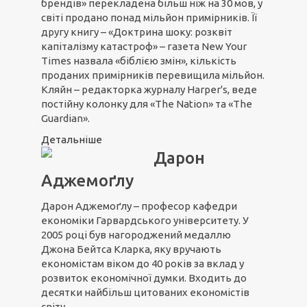
брендів» перекладена більш ніж на 30 мов, у
світі продано понад мільйон примірників. Її
другу книгу – «Доктрина шоку: розквіт
капіталізму катастроф» – газета New Your
Times назвала «біблією змін», кількість
проданих примірників перевищила мільйон.
Кляйн – редакторка журналу Harper's, веде
постійну колонку для «The Nation» та «The
Guardian».
Детальніше
Дарон
Аджемоґлу
Дарон Аджемоґлу – професор кафедри
економіки Гарвардського університету. У
2005 році був нагороджений медаллю
Джона Бейтса Кларка, яку вручають
економістам віком до 40 років за вклад у
розвиток економічної думки. Входить до
десятки найбільш цитованих економістів
світу.