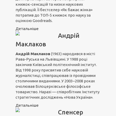
книжок-сенсацій та низки наукових
публікацій. Її бестселер «Як бажає жінка»
потрапив до ТОП-5 книжок про науку за
оцінкою Goodreads.
Детальніше
Андрій
Маклаков
Андрій Маклаков
(1963) народився в місті
Рава-Руська на Львівщині. У 1988 році
закінчив Київський політехнічний інститут.
Від 1998 року присвятив себе науковій
журналістиці, співпрацював із провідними
столичними виданнями. У 2003–2008 роках
очолював Білоцерківське філософське
товариство. Наразі — співробітник Інституту
стратегічних досліджень «Нова Україна».
Детальніше
Спенсер