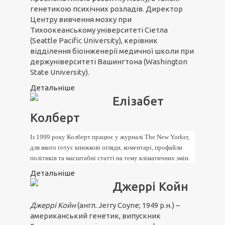
генетикою психічних розладів. Директор
Центру вивчення мозку при
Тихоокеанському університеті Сіетла
(Seattle Pacific University), керівник
відділення біоінженерії медичної школи при
держуніверситеті Вашингтона (Washington
State University).
Детальніше
Елізабет
Колберт
Із 1999 року Колберт працює у журналі The New Yorker,
для якого готує книжкові огляди, коментарі, профайли
політиків та масштабні статті на тему кліматичних змін.
Детальніше
Джеррі Койн
Джеррі Койн
(англ. Jerry Coyne; 1949 р.н.) –
американський генетик, випускник