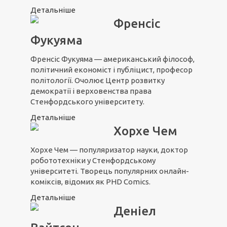
Детальніше
Френсіс
Фукуяма
Френсіс Фукуяма — американський філософ,
політичний економіст і публіцист, професор
політології. Очолює Центр розвитку
демократії і верховенства права
Стенфордського університету.
Детальніше
Хорхе Чем
Хорхе Чем — популяризатор науки, доктор
робототехніки у Стенфордському
університеті. Творець популярних онлайн-
коміксів, відомих як PHD Comics.
Детальніше
Деніел