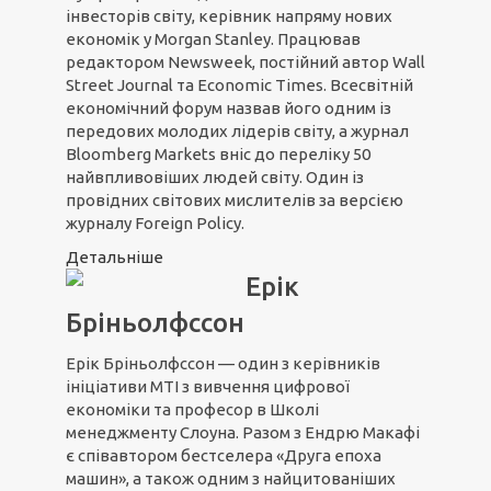
інвесторів світу, керівник напряму нових
економік у Morgan Stanley. Працював
редактором Newsweek, постійний автор Wall
Street Journal та Economic Times. Всесвітній
економічний форум назвав його одним із
передових молодих лідерів світу, а журнал
Bloomberg Markets вніс до переліку 50
найвпливовіших людей світу. Один із
провідних світових мислителів за версією
журналу Foreign Policy.
Детальніше
Ерік
Бріньолфссон
Ерік Бріньолфссон — один з керівників
ініціативи МТІ з вивчення цифрової
економіки та професор в Школі
менеджменту Слоуна. Разом з Ендрю Макафі
є співавтором бестселера «Друга епоха
машин», а також одним з найцитованіших