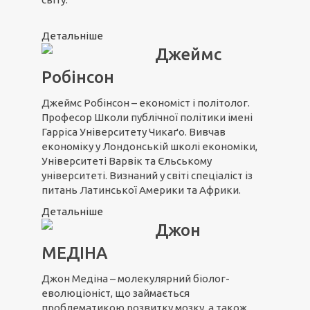
Детальніше
Джеймс
Робінсон
Джеймс Робінсон – економіст і політолог.
Професор Школи публічної політики імені
Гарріса Університету Чикаґо. Вивчав
економіку у Лондонській школі економіки,
Університеті Варвік та Єльському
університеті. Визнаний у світі спеціаліст із
питань Латинської Америки та Африки.
Детальніше
Джон
МЕДІНА
Джон Медіна – молекулярний біолог-
еволюціоніст, що займається
проблематикою розвитку мозку, а також