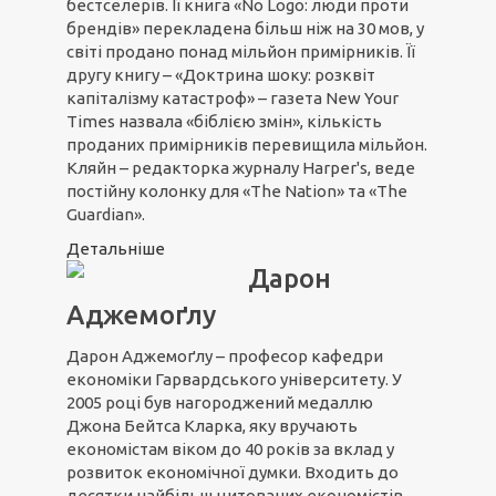
бестселерів. Її книга «No Logo: люди проти
брендів» перекладена більш ніж на 30 мов, у
світі продано понад мільйон примірників. Її
другу книгу – «Доктрина шоку: розквіт
капіталізму катастроф» – газета New Your
Times назвала «біблією змін», кількість
проданих примірників перевищила мільйон.
Кляйн – редакторка журналу Harper's, веде
постійну колонку для «The Nation» та «The
Guardian».
Детальніше
Дарон
Аджемоґлу
Дарон Аджемоґлу – професор кафедри
економіки Гарвардського університету. У
2005 році був нагороджений медаллю
Джона Бейтса Кларка, яку вручають
економістам віком до 40 років за вклад у
розвиток економічної думки. Входить до
десятки найбільш цитованих економістів