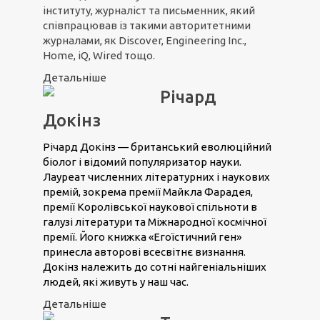
інституту, журналіст та письменник, який
співпрацював із такими авторитетними
журналами, як Discover, Engineering Inc.,
Home, iQ, Wired тощо.
Детальніше
Річард
Докінз
Річард Докінз — британський еволюційний
біолог і відомий популяризатор науки.
Лауреат численних літературних і наукових
премій, зокрема премії Майкла Фарадея,
премії Королівської наукової спільноти в
галузі літератури та Міжнародної космічної
премії. Його книжка «Егоїстичний ген»
принесла авторові всесвітнє визнання.
Докінз належить до сотні найгеніальніших
людей, які живуть у наш час.
Детальніше