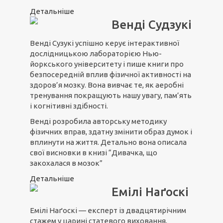
Детальніше
Венді Судзукі
Венді Сузукі успішно керує інтерактивної
дослідницькою лабораторією Нью-
йоркського університету і пише книги про
безпосередній вплив фізичної активності на
здоров’я мозку. Вона вивчає те, як аеробні
тренування покращують нашу увагу, пам’ять
і когнітивні здібності.
Венді розробила авторську методику
фізичних вправ, здатну змінити образ думок і
вплинути на життя. Детально вона описала
свої висновки в книзі “Дивачка, що
закохалася в мозок”
Детальніше
Емілі Наґоскі
Емілі Наґоскі — експерт із двадцятирічним
стажем у царині статевого виховання,