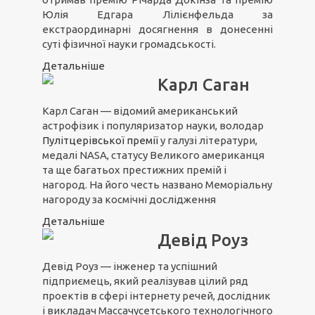
Юлія Едгара Лілієнфельда за
екстраординарні досягнення в донесенні
суті фізичної науки громадськості.
Детальніше
Карл Саган
Карл Саган — відомий американський
астрофізик і популяризатор науки, володар
Пулітцерівської премії
у галузі літератури,
медалі NASA, статусу Великого американця
та ще багатьох престижних премій і
нагород. На його честь названо Меморіальну
нагороду за космічні дослідження
Детальніше
Девід Роуз
Девід Роуз — інженер та успішний
підприємець, який реалізував цілий ряд
проектів в сфері інтернету речей, дослідник
і викладач Массачусетського технологічного