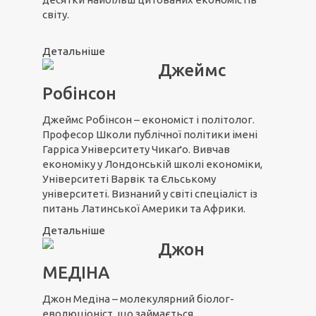
світу.
Детальніше
Джеймс
Робінсон
Джеймс Робінсон – економіст і політолог.
Професор Школи публічної політики імені
Гарріса Університету Чикаґо. Вивчав
економіку у Лондонській школі економіки,
Університеті Варвік та Єльському
університеті. Визнаний у світі спеціаліст із
питань Латинської Америки та Африки.
Детальніше
Джон
МЕДІНА
Джон Медіна – молекулярний біолог-
еволюціоніст, що займається