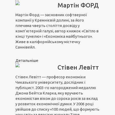
Мартін ФОРД
Мартін Форд — засновник софтверної
компанії у Кремнієвій долині, за його
плечима чверть століття досвіду у
комп’ютерній галузі, автор книжок «Світло в
кінці тунелю» і «Економіка майбутнього».
Живе в каліфорнійському містечку
Саннівейл.
Детальніше
Стівен Левітт
Стівен Левітт — професор економіки
Чиказького університету, дослідник і
публіцист. 2003-го нагороджений медаллю
Джона Бейтса Кларка, яку вручають
економістам віком до сорока років за вклад
у розвиток економічної думки. У 2006 році
увійшов до списку «100 людей, що формують
наш світ» за версією журналу Time.