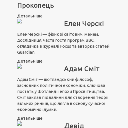
Прокопець
Детальніше
Елен Черскі
Елен Черскі — фізик зі світовим іменем,
дослідниця, часта гостя програм ВВС,
оглядачка в журналі Focus та авторка статей
Guardian.
Детальніше
Адам Сміт
Адам Сміт — шотландський філософ,
засновник політичної економіки, ключова
постать у Шотландії епохи Просвітництва.
Сміт заклав підвалини для створення теорії
вільних ринків, що лягла в основу сучасної
економічної думки.
Детальніше
Девід