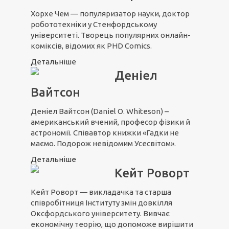
Хорхе Чем — популяризатор науки, доктор
робототехніки у Стенфордському
університеті. Творець популярних онлайн-
коміксів, відомих як PHD Comics.
Детальніше
Деніел
Вайтсон
Деніел Вайтсон (Daniel O. Whiteson) –
американський вчений, професор фізики й
астрономії. Співавтор книжки «Гадки не
маємо. Подорож невідомим Усесвітом».
Детальніше
Кейт Роворт
Кейт Роворт — викладачка та старша
співробітниця Інституту змін довкілля
Оксфордського університету. Вивчає
економічну теорію, що допоможе вирішити