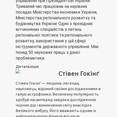
управління при Президентові України.
Тривалий час працював на керівних
посадах Міністерства економіки України,
Міністерства регіонального розвитку та
будівництва України. Один з провідних
вітчизняних спеціалістів з питань
регіональної політики та регіонального
розвитку, використання у цій сфері
інструментів державного управління. Має
понад 50 наукових праць з даної
проблематики.
Детальніше
Стівен Гокінґ
Стівен Гокінґ — людина-легенда,
науковець, відомий своїми дослідженнями в
галузі астрофізики. Величезну популярність
здобув насамперед завдяки дослідженню
чорних дір і виникнення світу внаслідок
Великого вибуху. Його вважають одним із
найгеніальніших фізиків від часів