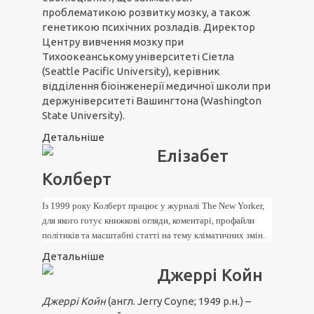
проблематикою розвитку мозку, а також
генетикою психічних розладів. Директор
Центру вивчення мозку при
Тихоокеанському університеті Сіетла
(Seattle Pacific University), керівник
відділення біоінженерії медичної школи при
держуніверситеті Вашингтона (Washington
State University).
Детальніше
Елізабет
Колберт
Із 1999 року Колберт працює у журналі The New Yorker,
для якого готує книжкові огляди, коментарі, профайли
політиків та масштабні статті на тему кліматичних змін.
Детальніше
Джеррі Койн
Джеррі Койн
(англ. Jerry Coyne; 1949 р.н.) –