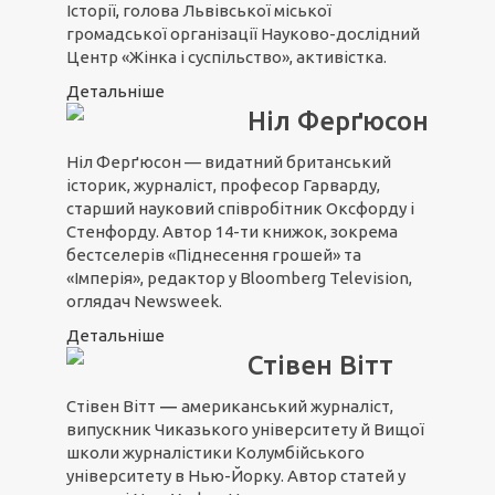
Історії
,
голова Львівської міської
громадської організації Науково-дослідний
Центр «Жінка і суспільство», активістка.
Детальніше
Ніл Ферґюсон
Ніл Ферґюсон — видатний британський
історик, журналіст, професор Гарварду,
старший науковий співробітник Оксфорду і
Стенфорду. Автор 14-ти книжок, зокрема
бестселерів «Піднесення грошей» та
«Імперія», редактор у Bloomberg Television,
оглядач Newsweek.
Детальніше
Стівен Вітт
Стівен Вітт
―
американський журналіст,
випускник Чиказького університету й Вищої
школи журналістики Колумбійського
університету в Нью-Йорку. Автор статей у