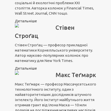
соціальні й екологічні проблеми ХХІ
століття. Авторка колонок у Financial Times,
Wall Street Journal, CNN тощо.
Детальніше
Стівен
Строґац
Стівен Строґац — професор прикладної
математики Корнелльського університету.
Автор науково-популярних колонок про
математику для New York Times.
Детальніше
Макс Теґмарк
Макс Теґмарк — професор Массачусетського
технологічного інституту, один з
найавторитетніших дослідників штучного
інтелекту. Його Інститут майбутнього життя
отримав грант від Ілона Маска — 10 млн
доларів на дослідження можливих наслідків