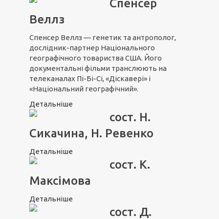
Спенсер
Веллз
Спенсер Веллз — генетик та антрополог,
дослідник-партнер Національного
географічного товариства США. Його
документальні фільми транслюють на
телеканалах Пі-Бі-Сі, «Діскавері» і
«Національний географічний».
Детальніше
сост. Н.
Сикачина, Н. Ревенко
Детальніше
сост. К.
Максімова
Детальніше
сост. Д.