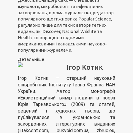
Джессіка Снайдер Сакс — спеціаліст з
імунології, мікробіології та інфекційних
захворювань, відома журналістка, редактор
популярного щотижневика Popular Science,
регулярно пише для таких авторитетних
видань, як: Discover, National Wildlife та
Health, співпрацює з відомими
американськими і канадськими науково-
популярними журналами.
Детальніше
Ігор Котик
Ігор Котик – старший науковий
співробітник Інституту Івана Франка НАН
України. Автор монографії
«Екзистенційний вимір людини в поезії
Юрія Тарнавського» (2009) та статей,
рецензій і художніх творів, що
публікувалися в українських та
закордонних літературних виданнях
(litakcent.com, bukvoid.com.ua, zbruc.eu,