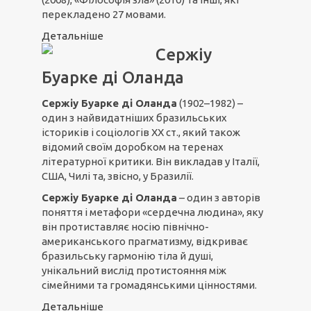
перекладено 27 мовами.
Детальніше
Сержіу
Буарке ді Оланда
Сержіу Буарке ді Оланда
(1902–1982) –
один з найвидатніших бразильських
істориків і соціологів ХХ ст., який також
відомий своїм доробком на теренах
літературної критики. Він викладав у Італії,
США, Чилі та, звісно, у Бразилії.
Сержіу Буарке ді Оланда
– один з авторів
поняття і метафори «сердечна людина», яку
він протиставляє носію північно-
американського прагматизму, відкриває
бразильську гармонію тіла й душі,
унікальний вислід протистояння між
сімейними та громадянськими цінностями.
Детальніше