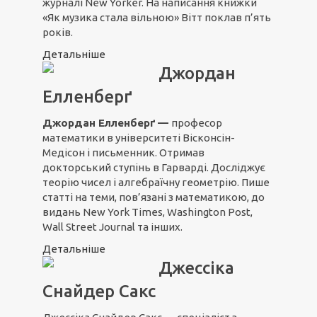
журналі New Yorker. На написання книжки
«Як музика стала вільною» Вітт поклав п’ять
років.
Детальніше
Джордан
Елленберґ
Джордан Елленберґ
—
професор
математики в університеті Вісконсін-
Медісон і письменник. Отримав
докторський ступінь в Гарварді. Досліджує
теорію чисел і алгебраїчну геометрію. Пише
статті на теми, пов’язані з математикою, до
видань New York Times, Washington Post,
Wall Street Journal та інших.
Детальніше
Джессіка
Снайдер Сакс