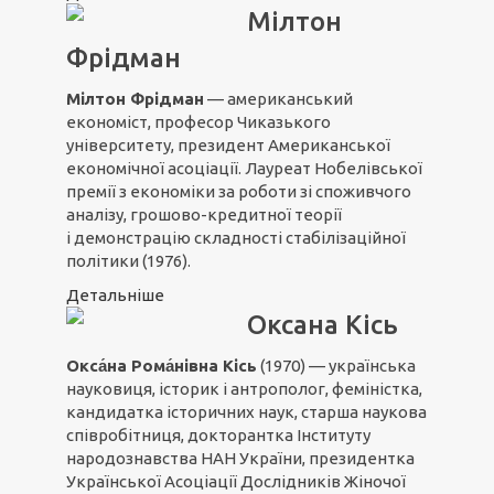
Мілтон
Фрідман
Мілтон Фрідман
— американський
економіст, професор Чиказького
університету, президент Американської
економічної асоціації. Лауреат Нобелівської
премії з економіки за роботи зі споживчого
аналізу, грошово-кредитної теорії
і демонстрацію складності стабілізаційної
політики (1976).
Детальніше
Оксана Кісь
Окса́на Рома́нівна Кісь
(1970) — українська
науковиця, історик і антрополог, феміністка,
кандидатка історичних наук, старша наукова
співробітниця, докторантка Інституту
народознавства НАН України, президентка
Української Асоціації Дослідників Жіночої