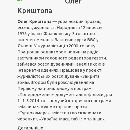
Олег
Криштопа
Олег Криштопа
— український прозаїк,
ессеїст, журналіст. Народився 12 вересня
1978 у Івано-Франківську. За освітою –
інженер-механік. Закінчив курси ВВС у
Львові. У журналістиці з 2000-го року.
Працював редактором новин на радіо,
заступником головного редактора газети,
займався розслідуваннями і аналітикою в
інтернет-виданнях. Працював у проекті
журналістських розслідувань «Закрита
зона». Згодом були розслідування на
Першому національному в програмі
«Попередження», документальні фільми для
1+1. З 2014-го – ведучий історичної програми
«Машина часу». Автор книг прози:
«Сурдокамера», «Мистецтво склеювати
черепки», «Україна: Масштаб 1:1» та інших.
Детальніше