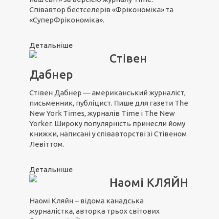
Співавтор бестселерів «Фрікономіка» та
«СуперФрікономіка».
Детальніше
Стівен
Дабнер
Стівен Дабнер — американський журналіст,
письменник, публіцист. Пише для газети The
New York Times, журналів Time і The New
Yorker. Широку популярність принесли йому
книжки, написані у співавторстві зі Стівеном
Левіттом.
Детальніше
Наомі КЛЯЙН
Наомі Кляйн – відома канадська
журналістка, авторка трьох світових