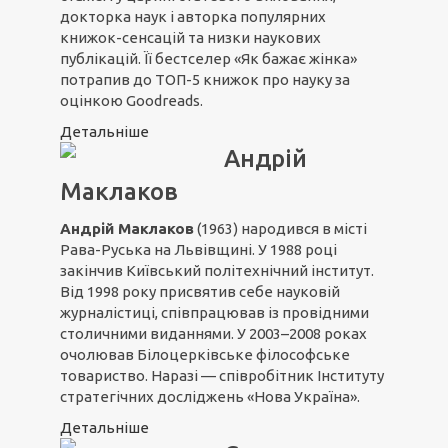
докторка наук і авторка популярних
книжок-сенсацій та низки наукових
публікацій. Її бестселер «Як бажає жінка»
потрапив до ТОП-5 книжок про науку за
оцінкою Goodreads.
Детальніше
Андрій
Маклаков
Андрій Маклаков
(1963) народився в місті
Рава-Руська на Львівщині. У 1988 році
закінчив Київський політехнічний інститут.
Від 1998 року присвятив себе науковій
журналістиці, співпрацював із провідними
столичними виданнями. У 2003–2008 роках
очолював Білоцерківське філософське
товариство. Наразі — співробітник Інституту
стратегічних досліджень «Нова Україна».
Детальніше