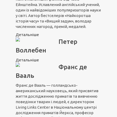
Ейнштейна. Уславлений англійський учений,
один із найвідоміших популяризаторів науки
у світі. Автор бестселерів «Найкоротша
історія часу» та «Вищий задум», володар
численних нагород, премій, медалей.
Детальніше
Петер
Воллебен
Детальніше
Франс де
Вааль
Франс де Вааль — голландсько-
американський науковець, який присвятив
життя дослідженню приматів та вивченню
поведінки тварин і людей, є директором
Living Links Center в Національному центрі
дослідження приматів Йеркса, професор