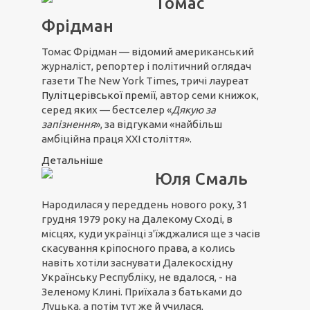
Томас
Фрідман
Томас Фрідман — відомий американський
журналіст, репортер і політичний оглядач
газети The New York Times, тричі лауреат
Пулітцерівської премії
, автор семи книжок,
серед яких — бестселер «
Дякую за
запізнення
», за відгуками «найбільш
амбіційна праця ХХІ століття».
Детальніше
Юля Смаль
Народилася у переддень нового року, 31
грудня 1979 року на Далекому Сході, в
місцях, куди українці з'їжджалися ще з часів
скасування кріпосного права, а колись
навіть хотіли заснувати Далекосхідну
Українську Республіку, не вдалося, - на
Зеленому Клині. Приїхала з батьками до
Луцька, а потім тут же й училася,