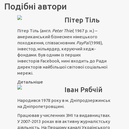
Подібні автори
Пітер Тіль
Пітер Тіль
(англ.
Peter Thiel
; 1967 р. н.) –
американський бізнесмен німецького
походження, співзасновник
PayPal
(1998),
інвестор, мільярдер, керуючий хедж-
фондами. Був одним із перших
інвесторів Facebook, нині входить до Ради
директорів найбільшої світової соціальної
мережі.
Детальніше
Іван Рябчій
Народився 1978 року в м. Дніпродзержинськ
на Дніпропетровщині.
Працював у численних ЗМІ та видавництвах.
У 2007-2013 роках вів активну журналістську
діяльність. На Першому каналі Українського