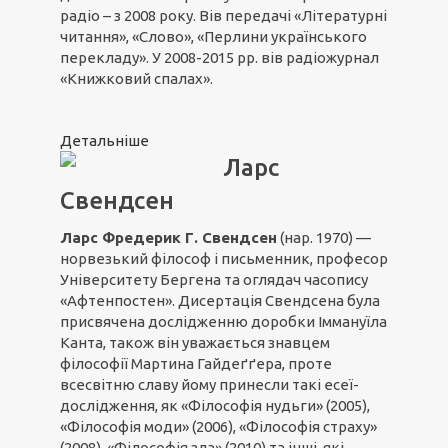
радіо – з 2008 року. Вів передачі «Літературні
читання», «Слово», «Перлини українського
перекладу». У 2008-2015 рр. вів радіожурнал
«Книжковий спалах».
Детальніше
Ларс
Свендсен
Ларс Фредерик Г. Свендсен
(нар. 1970) —
норвезький філософ і письменник, професор
Університету Бергена та оглядач часопису
«Афтенпостен». Дисертація Свендсена була
присвячена дослідженню доробки Іммануїла
Канта, також він уважається знавцем
філософії Мартина Гайдеґґера, проте
всесвітню славу йому принесли такі есеї-
дослідження, як «Філософія нудьги» (2005),
«Філософія моди» (2006), «Філософія страху»
(2008), «Філософія зла» (2010) та інші, які