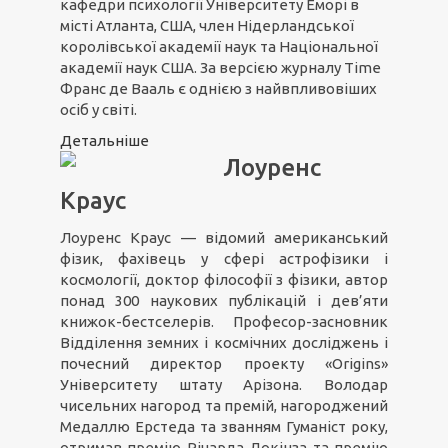
кафедри психології Університету Еморі в
місті Атланта, США, член Нідерландської
королівської академії наук та Національної
академії наук США. За версією журналу Time
Франс де Вааль є однією з найвпливовіших
осіб у світі.
Детальніше
Лоуренс
Краус
Лоуренс Краус — відомий американський
фізик, фахівець у сфері астрофізики і
космології, доктор філософії з фізики, автор
понад 300 наукових публікацій і дев’яти
книжок-бестселерів. Професор-засновник
Відділення земних і космічних досліджень і
почесний директор проекту «Origins»
Університету штату Арізона. Володар
чисельних нагород та премій, нагороджений
Медаллю Ерстеда та званням Гуманіст року,
отримав премію Річарда Докінза та премію