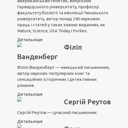
американський генетик, випускник
Гарвардського університету, професор
факультету біології та еволюції Чиказького
університету, автор понад 240 наукових
праць і статей у таких знаних виданнях, як
Nature, Science, USA Today і Forbes.
Детальніше
Філіп
Ванденберг
Філіп Ванденберг — німецький письменник,
автор науково-популярних книг та
сенсаційних історичних і детективних
романів.
Детальніше
Сергій Реутов
Сергій Реутов — сучасний письменник.
Детальніше