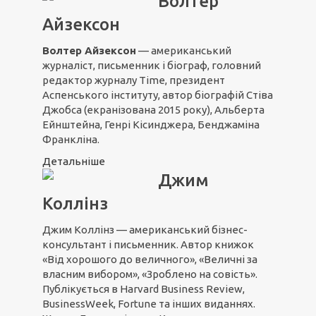
Волтер
Айзексон
Волтер Айзексон
— американський
журналіст, письменник і біограф, головний
редактор журналу Time, президент
Аспенського інституту, автор біографій Стіва
Джобса (екранізована 2015 року), Альберта
Ейнштейна, Генрі Кісинджера, Бенджаміна
Франкліна.
Детальніше
Джим
Коллінз
Джим Коллінз — американський бізнес-
консультант і письменник. Автор книжок
«Від хорошого до величного», «Величні за
власним вибором», «Зроблено на совість».
Публікується в Harvard Business Review,
BusinessWeek, Fortune та інших виданнях.