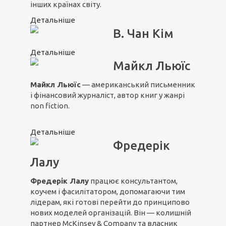
інших країнах світу.
Детальніше
В. Чан Кім
Детальніше
Майкл Льюїс
Майкл Льюїс
— американський письменник
і фінансовий журналіст, автор книг у жанрі
non fiction.
Детальніше
Фредерік
Лалу
Фредерік Лалу
працює консультантом,
коучем і фасилітатором, допомагаючи тим
лідерам, які готові перейти до принципово
нових моделей організацій. Він — колишній
партнер McKinsey & Company та власник