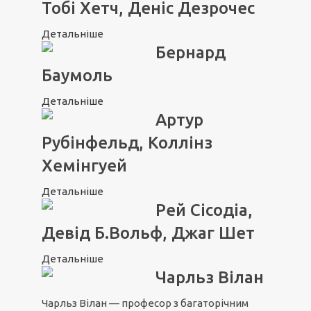
Тобі Хетч, Деніс Дезрочес
Детальніше
Бернард
Баумоль
Детальніше
Артур
Рубінфельд, Коллінз
Хемінгуей
Детальніше
Рей Сісодіа,
Девід Б.Вольф, Джаг Шет
Детальніше
Чарльз Вілан
Чарльз Вілан — професор з багаторічним