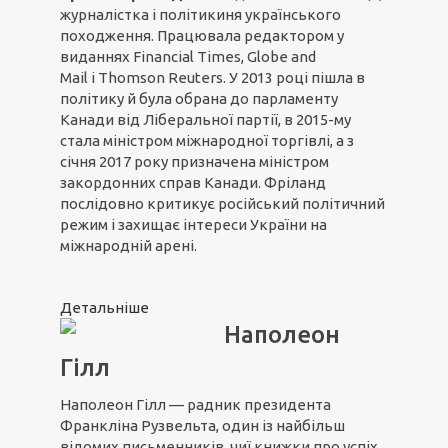
журналістка і політикиня українського
походження. Працювала редактором у
виданнях Financial Times, Globe and
Mail і Thomson Reuters. У 2013 році пішла в
політику й була обрана до парламенту
Канади від Ліберальної партії, в 2015-му
стала міністром міжнародної торгівлі, а з
січня 2017 року призначена міністром
закордонних справ Канади. Фріланд
послідовно критикує російський політичний
режим і захищає інтереси України на
міжнародній арені.
Детальніше
Наполеон
Гілл
Наполеон Гілл — радник президента
Франкліна Рузвельта, один із найбільш
відомих письменників, чиї книжки про успіх