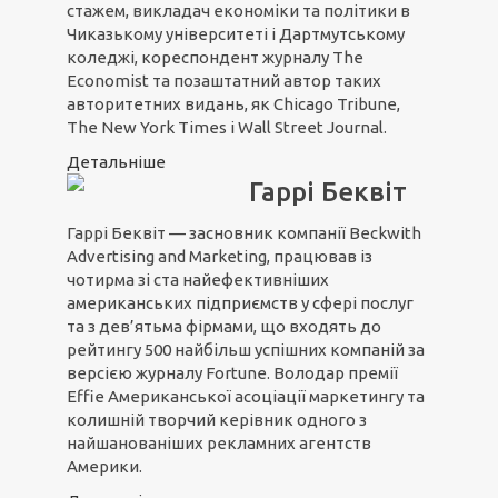
стажем, викладач економіки та політики в
Чиказькому університеті і Дартмутському
коледжі, кореспондент журналу The
Economist та позаштатний автор таких
авторитетних видань, як Chicago Tribune,
The New York Times і Wall Street Journal.
Детальніше
Гаррі Беквіт
Гаррі Беквіт — засновник компанії Beckwith
Advertising and Marketing, працював із
чотирма зі ста найефективніших
американських підприємств у сфері послуг
та з дев’ятьма фірмами, що входять до
рейтингу 500 найбільш успішних компаній за
версією журналу Fortune. Володар премії
Effie Американської асоціації маркетингу та
колишній творчий керівник одного з
найшанованіших рекламних агентств
Америки.