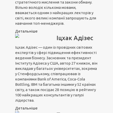
стратегічного мислення та закони обману.
Вільно володіє кількома мовами,
вважається одним з найкращих лекторів у
світі, якого великі компанії запрошують для
навчання топ-менеджерів.
Детальніше
Іцхак Адізес
Іцхак Адізес — один із провідних світових
експертів у сфері підвищення ефективності
ведення бізнесу. Засновник та президент
Інституту Адізеса у США, автор 27 книжок, він
викладав у багатьох університетах, зокрема
у Стенфордському, співпрацював із
компаніями Bank of America, Coca-Cola
Bottling, IBM та багатьма іншими у 52 країнах
світу, а також посідає 28 позицію в рейтингу
100 найкращих консультантів у галузі
лідерства.
Детальніше