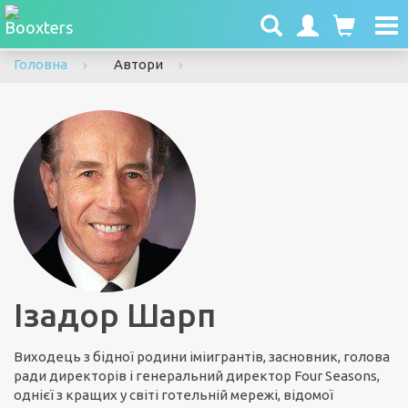
To
nav
Головна
Автори
Ізадор Шарп
Виходець з бідної родини іміигрантів, засновник, голова
ради директорів і генеральний директор Four Seasons,
однієї з кращих у світі готельній мережі, відомої