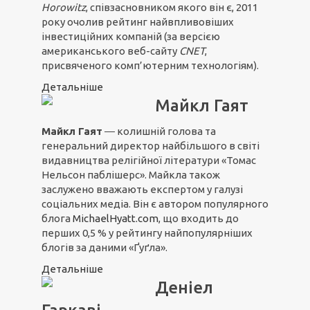
Horowitz
, співзасновником якого він є, 2011
року очолив рейтинг найвпливовіших
інвестиційних компаній (за версією
американського веб-сайту
CNET
,
присвяченого комп’ютерним технологіям).
Детальніше
Майкл Гаят
Майкл Гаят
― колишній голова та
генеральний директор найбільшого в світі
видавництва релігійної літератури «Томас
Нельсон паблішерс». Майкла також
заслужено вважають експертом у галузі
соціальних медіа. Він є автором популярного
блога
MichaelHyatt.com
, що входить до
перших 0,5 % у рейтингу найпопулярніших
блогів за даними «Ґуґла».
Детальніше
Деніел