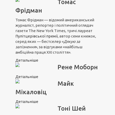
Томас
Фрідман
Томас Фрідман — відомий американський
журналіст, репортер і політичний оглядач
газети The New York Times, тричі лауреат
Пулітцерівської премії
, автор семи книжок,
серед яких — бестселер «
Дякую за
запізнення
», за відгуками «найбільш
амбіційна праця ХХІ століття».
Детальніше
Рене Моборн
Детальніше
Майк
Мікаловіц
Детальніше
Тоні Шей