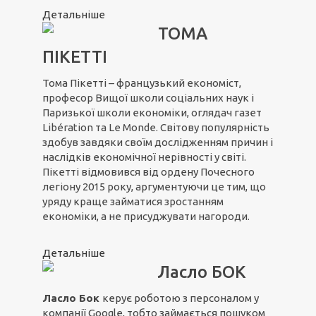
Детальніше
ТОМА
ПІКЕТТІ
Тома Пікетті – французький економіст,
професор Вищої школи соціальних наук і
Паризької школи економіки, оглядач газет
Libération та Le Monde. Світову популярність
здобув завдяки своїм дослідженням причин і
наслідків економічної нерівності у світі.
Пікетті відмовився від ордену Почесного
легіону 2015 року, аргументуючи це тим, що
уряду краще займатися зростанням
економіки, а не присуджувати нагороди.
Детальніше
Ласло БОК
Ласло Бок
керує роботою з персоналом у
компанії Google, тобто займається пошуком