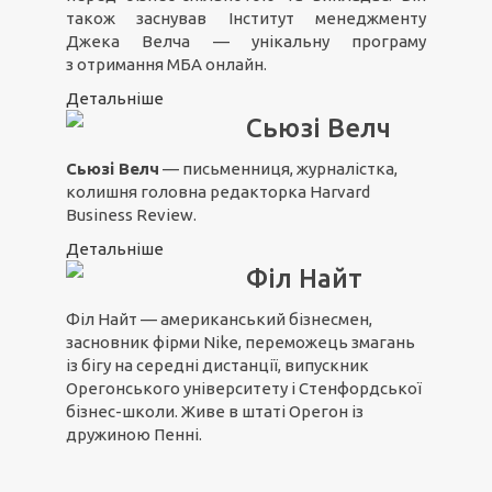
також заснував Інститут менеджменту
Джека Велча — унікальну програму
з отримання MБA онлайн.
Детальніше
Сьюзі Велч
Сьюзі Велч
— письменниця, журналістка,
колишня головна редакторка Harvard
Business Review.
Детальніше
Філ Найт
Філ Найт — американський бізнесмен,
засновник фірми Nike, переможець змагань
із бігу на середні дистанції, випускник
Орегонського університету і Стенфордської
бізнес-школи. Живе в штаті Орегон із
дружиною Пенні.