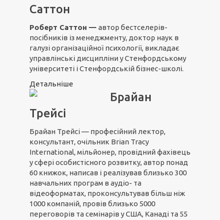
Саттон
Роберт Саттон —
автор бестселерів-
посібників із менеджменту, доктор наук в
галузі організаційної психології, викладає
управлінські дисципліни у Стенфордському
університеті і Стенфордській бізнес-школі.
Детальніше
Брайан
Трейсі
Брайан Трейсі — професійний лектор,
консультант, очільник Brian Tracy
International, мільйонер, провідний фахівець
у сфері особистісного розвитку, автор понад
60 книжок, написав і реалізував близько 300
навчальних програм в аудіо- та
відеоформатах, проконсультував більш ніж
1000 компаній, провів близько 5000
переговорів та семінарів у США, Канаді та 55