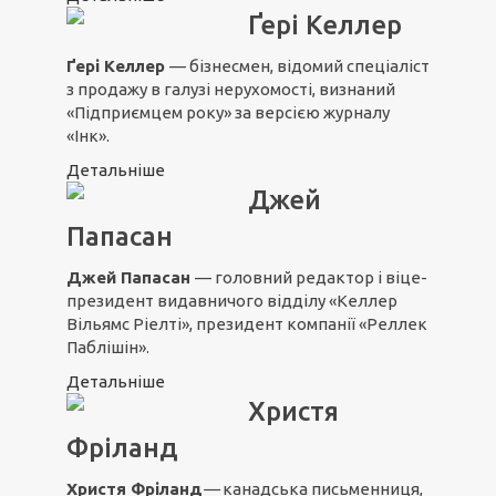
Ґері Келлер
Ґері Келлер
— бізнесмен, відомий спеціаліст
з продажу в галузі нерухомості, визнаний
«Підприємцем року» за версією журналу
«Інк».
Детальніше
Джей
Папасан
Джей Папасан
— головний редактор і віце-
президент видавничого відділу «Келлер
Вільямс Ріелті», президент компанії «Реллек
Паблішін».
Детальніше
Христя
Фріланд
Христя
Фріланд
—
канадська письменниця,