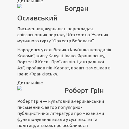
Детальніше
Богдан
Ославський
Письменник, журналіст, перекладач,
співзасновник порталу Ufra.com.ua. Учасник
музичного гурту "Оркестр Бобовата".
Народився у селі Велика Кам’янка неподалік
Коломиї, жив у Калуші, Івано-Франківську,
Ворзелі й Києві. Проїхав пів-Центральної
Азії, пройшов пів-Карпат, врешті замешкав в
Івано-Франківську.
Детальніше
Роберт Грін
Роберт Грін — культовий американський
письменник, автор популярно-
публіцистичної літератури про механізми
функціонування влади у суспільстві та
політиці, а також про особливості