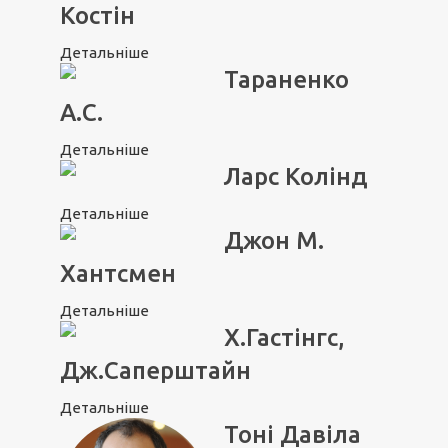
Костін
Детальніше
Тараненко
А.С.
Детальніше
Ларс Колінд
Детальніше
Джон М.
Хантсмен
Детальніше
Х.Гастінгс,
Дж.Саперштайн
Детальніше
Тоні Давіла