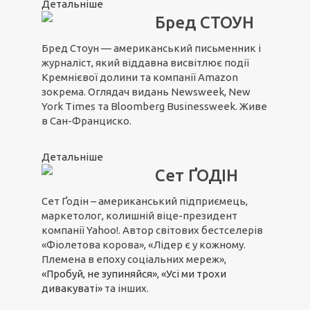
Детальніше
Бред СТОУН
Бред Стоун — американський письменник і
журналіст, який віддавна висвітлює події
Кремнієвої долини та компанії Amazon
зокрема. Оглядач видань Newsweek, New
York Times та Bloomberg Businessweek. Живе
в Сан-Франциско.
Детальніше
Сет ҐОДІН
Сет Ґодін – американський підприємець,
маркетолог, колишній віце-президент
компанії Yahoo!. Автор світових бестселерів
«Фіолетова корова», «Лідер є у кожному.
Племена в епоху соціальних мереж»,
«Пробуй, не зупиняйся»
,
«Усі ми трохи
дивакуваті»
та інших.