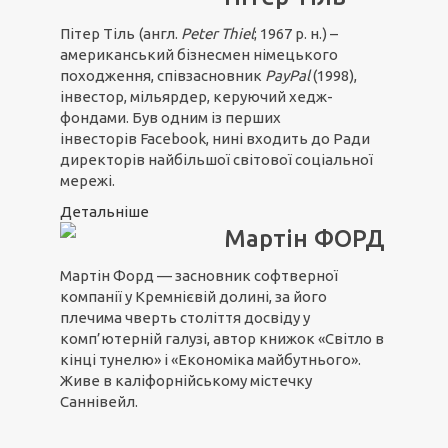
Пітер Тіль
(англ.
Peter Thiel
; 1967 р. н.) –
американський бізнесмен німецького
походження, співзасновник
PayPal
(1998),
інвестор, мільярдер, керуючий хедж-
фондами. Був одним із перших
інвесторів Facebook, нині входить до Ради
директорів найбільшої світової соціальної
мережі.
Детальніше
Мартін ФОРД
Мартін Форд — засновник софтверної
компанії у Кремнієвій долині, за його
плечима чверть століття досвіду у
комп’ютерній галузі, автор книжок «Світло в
кінці тунелю» і «Економіка майбутнього».
Живе в каліфорнійському містечку
Саннівейл.