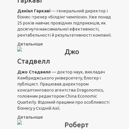
Гаркаві
Деніел Гаркаві
― генеральний директор і
бізнес-тренер «Білдінг чемпіонз». Уже понад
25 років навчає провідних підприємців, як
досягнути максимальної ефективності,
рентабельності й результативності компанії.
Детальніше
Джо
Стадвелл
Джо Стадвелл
— доктор наук, викладач
Кембриджського університету, блогер і
публіцист. Працював директором
консалтингового агентства Dragonomics,
головним редактором China Economic
Quarterly. Відомий працями про особливості
бізнесу у Східній Азії.
Детальніше
Роберт