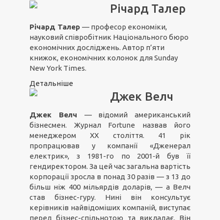
Річард Талер
Річард Талер
— професор економіки,
науковий співробітник Національного бюро
економічних досліджень. Автор п’яти
книжок, економічних колонок для Sunday
New York Times.
Детальніше
Джек Велч
Джек Велч
— відомий американський
бізнесмен. Журнал Fortune назвав його
менеджером ХХ століття. 41 рік
пропрацював у компанії «Дженерал
електрик», з 1981-го по 2001‑й був її
гендиректором. За цей час загальна вартість
корпорації зросла в понад 30 разів — з 13 до
більш ніж 400 мільярдів доларів, — а Велч
став бізнес-гуру. Нині він консультує
керівників найвідоміших компаній, виступає
перед бізнес-спільнотою та викладає. Він