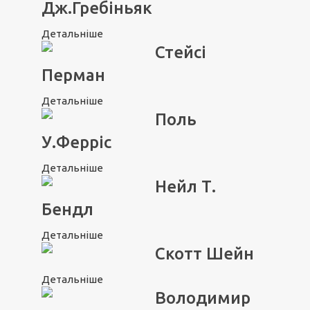
Дж.Гребіньяк
Детальніше
Стейсі
Перман
Детальніше
Поль
У.Ферріс
Детальніше
Нейл Т.
Бендл
Детальніше
Скотт Шейн
Детальніше
Володимир