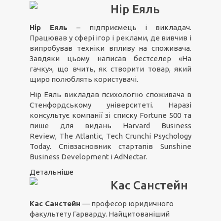
Нір Еяль
Нір Еяль
– підприємець і викладач.
Працював у сфері ігор і реклами, де вивчив і
випробував техніки впливу на споживача.
Завдяки цьому написав бестселер «На
гачку», що вчить, як створити товар, який
щиро полюблять користувачі.
Нір Еяль викладав психологію споживача в
Стенфордському університеті. Наразі
консультує компанії зі списку Fortune 500 та
пише для видань Harvard Business
Review, The Atlantic, Tech Crunchі Psychology
Today. Співзасновник стартапів Sunshine
Business Development і AdNectar.
Детальніше
Кас Санстейн
Кас Санстейн
— професор юридичного
факультету Гарварду. Найцитованіший