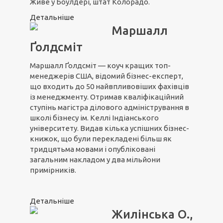
Живе у Боулдері, штат Колорадо.
Детальніше
Маршалл
Ґолдсміт
Маршалл Ґолдсміт — коуч кращих топ-
менеджерів США, відомий бізнес-експерт,
що входить до 50 найвпливовіших фахівців
із менеджменту. Отримав кваліфікаційний
ступінь магістра ділового адміністрування в
школі бізнесу ім. Келлі Індіанського
університету. Видав кілька успішних бізнес-
книжок, що були перекладені більш як
тридцятьма мовами і опубліковані
загальним накладом у два мільйони
примірників.
Детальніше
Жилінська О.,