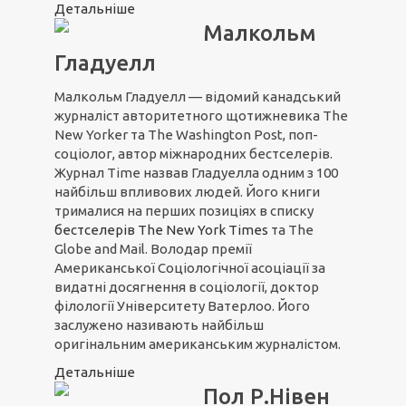
Детальніше
Малкольм
Гладуелл
Малкольм Гладуелл — відомий канадський
журналіст авторитетного щотижневика The
New Yorker та The Washington Post, поп-
соціолог, автор міжнародних бестселерів.
Журнал Time назвав Гладуелла одним з 100
найбільш впливових людей. Його книги
трималися на перших позиціях в списку
бестселерів The New York Times
та The
Globe and Mail. Володар премії
Американської Соціологічної асоціації за
видатні досягнення в соціології, доктор
філології Університету Ватерлоо. Його
заслужено називають найбільш
оригінальним американським журналістом.
Детальніше
Пол Р.Нівен