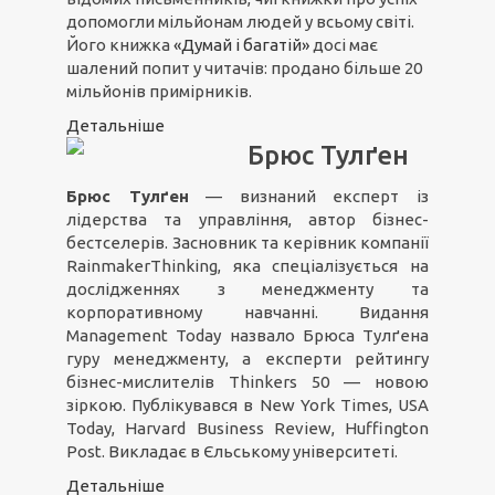
допомогли мільйонам людей у всьому світі.
Його книжка
«Думай і багатій»
досі має
шалений попит у читачів: продано більше 20
мільйонів примірників.
Детальніше
Брюс Тулґен
Брюс Тулґен
— визнаний експерт із
лідерства та управління, автор бізнес-
бестселерів. Засновник та керівник компанії
RainmakerThinking, яка спеціалізується на
дослідженнях з менеджменту та
корпоративному навчанні. Видання
Management Today назвало Брюса Тулґена
гуру менеджменту, а експерти рейтингу
бізнес-мислителів Thinkers 50 — новою
зіркою. Публікувався в New York Times, USA
Today, Harvard Business Review, Huffington
Post. Викладає в Єльському університеті.
Детальніше