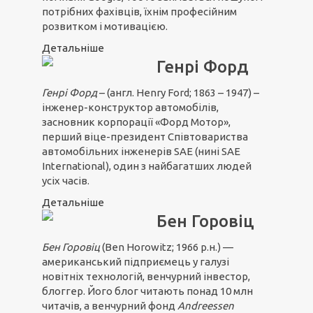
потрібних фахівців, їхнім професійним
розвитком і мотивацією.
Детальніше
Генрі Форд
Генрі Форд
– (англ. Henry Ford; 1863 – 1947) –
інженер-конструктор автомобілів,
засновник корпорації «Форд Мотор»,
перший віце-президент Співтовариства
автомобільних інженерів SAE (нині SAE
International), один з найбагатших людей
усіх часів.
Детальніше
Бен Горовіц
Бен Горовіц
(Ben Horowitz; 1966 р.н.) —
американський підприємець у галузі
новітніх технологій, венчурний інвестор,
блоггер. Його блог читають понад 10 млн
читачів, а венчурний фонд
Andreessen