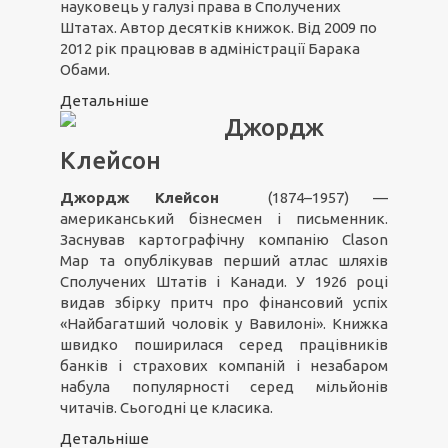
науковець у галузі права в Сполучених
Штатах. Автор десятків книжок. Від 2009 по
2012 рік працював в адміністрації Барака
Обами.
Детальніше
Джордж
Клейсон
Джордж Клейсон
(1874–1957) —
американський бізнесмен і письменник.
Заснував картографічну компанію Clason
Map та опублікував перший атлас шляхів
Сполучених Штатів і Канади. У 1926 році
видав збірку притч про фінансовий успіх
«Найбагатший чоловік у Вавилоні». Книжка
швидко поширилася серед працівників
банків і страхових компаній і незабаром
набула популярності серед мільйонів
читачів. Сьогодні це класика.
Детальніше