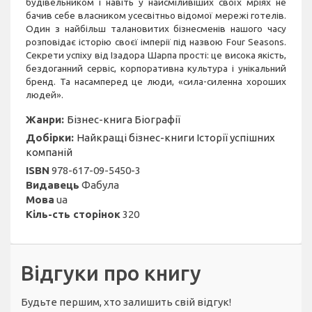
будівельником і навіть у найсміливіших своїх мріях не
бачив себе власником усесвітньо відомої мережі готелів.
Один з найбільш талановитих бізнесменів нашого часу
розповідає історію своєї імперії під назвою Four Seasons.
Секрети успіху від Ізадора Шарпа прості: це висока якість,
бездоганний сервіс, корпоративна культура і унікальний
бренд. Та насамперед це люди, «сила-силенна хороших
людей».
Жанри:
Бізнес-книга
Біографії
Добірки:
Найкращі бізнес-книги
Історії успішних
компаній
ISBN
978-617-09-5450-3
Видавець
Фабула
Мова
ua
Кіль-сть сторінок
320
Відгуки про книгу
Будьте першим, хто залишить свій відгук!