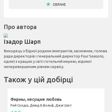
ОБРАНЕ
Про автора
Ізадор Шарп
Виходець з бідної родини іміигрантів, засновник, голова
ради директорів і генеральний директор Four Seasons,
однієї з кращих у світі готельній мережі, відомої
неперевершеним рівнем сервісу.
Також у цій добірці
Фирмы, несущие любовь
Рей Сісодіа, Девід Б.Вольф, Джаг Шет