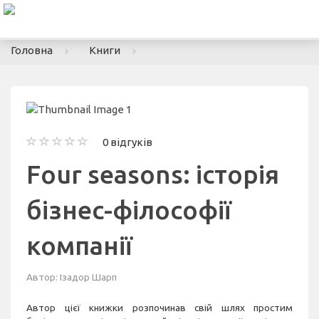
To
nav
Головна
Книги
0 відгуків
Four seasons: історія
бізнес-філософії
компанії
Автор:
Ізадор Шарп
Автор цієї книжки розпочинав свій шлях простим