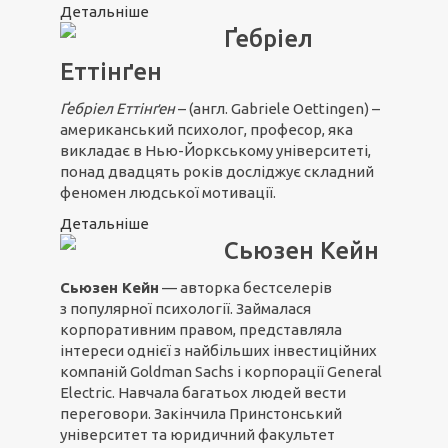
Детальніше
Ґебріел
Еттінґен
Ґебріел Ет
т
інґен
– (англ. Gabriele Oettingen) –
американський психолог, професор, яка
викладає в Нью-Йоркському університеті,
понад двадцять років досліджує складний
феномен людської мотивації.
Детальніше
Сьюзен Кейн
Сьюзен Кейн
— авторка бестселерів
з популярної психології. Займалася
корпоративним правом, представляла
інтереси однієї з найбільших інвестиційних
компаній Goldman Sachs і корпорації General
Electric. Навчала багатьох людей вести
переговори. Закінчила Принстонський
університет та юридичний факультет