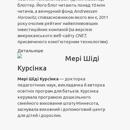
блоггер. Його блог читають понад 10 млн
читачів, а венчурний фонд
Andreessen
Horowitz
, співзасновником якого він є, 2011
року очолив рейтинг найвпливовіших
інвестиційних компаній (за версією
американського веб-сайту
CNET
,
присвяченого комп’ютерним технологіям).
Детальніше
Мері Шіді
Курсінка
Мері Шіді Курсінка
— докторка
педагогічних наук, викладачка й авторка
освітніх програм для батьків. Курсінка
керувала програмою дошкільного
сімейного виховання штату Міннесота,
заснувала виховний і допомоговий центр
для дітей і дорослих.