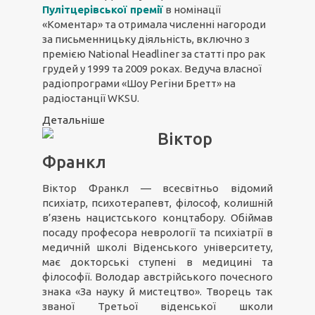
Пулітцерівської премії
в номінації
«Коментар» та отримала численні нагороди
за письменницьку діяльність, включно з
премією National Headliner за статті про рак
грудей у 1999 та 2009 роках. Ведуча власної
радіопрограми «Шоу Регіни Бретт» на
радіостанції WKSU.
Детальніше
Віктор
Франкл
Віктор Франкл — всесвітньо відомий
психіатр, психотерапевт, філософ, колишній
в’язень нацистського концтабору. Обіймав
посаду професора неврології та психіатрії в
медичній школі Віденського університету,
має докторські ступені в медицині та
філософії. Володар австрійського почесного
знака «За науку й мистецтво». Творець так
званої Третьої віденської школи