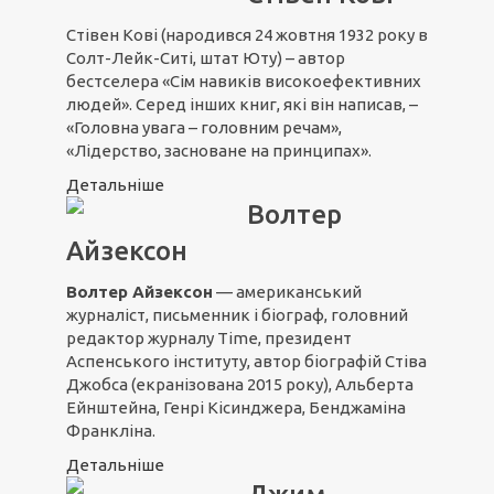
Стівен Кові (народився 24 жовтня 1932 року в
Солт-Лейк-Ситі, штат Юту) – автор
бестселера «Сім навиків високоефективних
людей». Серед інших книг, які він написав, –
«Головна увага – головним речам»,
«Лідерство, засноване на принципах».
Детальніше
Волтер
Айзексон
Волтер Айзексон
— американський
журналіст, письменник і біограф, головний
редактор журналу Time, президент
Аспенського інституту, автор біографій Стіва
Джобса (екранізована 2015 року), Альберта
Ейнштейна, Генрі Кісинджера, Бенджаміна
Франкліна.
Детальніше