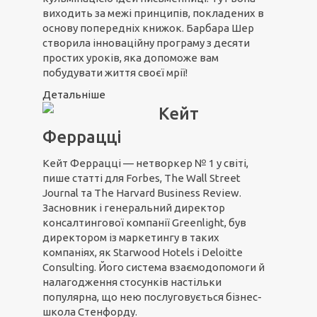
виходить за межі принципів, покладених в
основу попередніх книжок. Барбара Шер
створила інноваційну програму з десяти
простих уроків, яка допоможе вам
побудувати життя своєї мрії!
Детальніше
Кейт
Феррацці
Кейт Феррацці — нетворкер № 1 у світі,
пише статті для Forbes, The Wall Street
Journal та The Harvard Business Review.
Засновник і генеральний директор
консалтингової компанії Greenlight, був
директором із маркетингу в таких
компаніях, як Starwood Hotels і Deloitte
Consulting. Його система взаємодопомоги й
налагодження стосунків настільки
популярна, що нею послуговується бізнес-
школа Стенфорду.