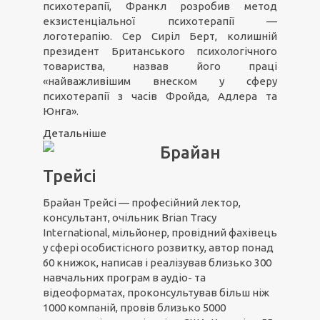
психотерапії, Франкл розробив метод
екзистенціальної психотерапії —
логотерапію. Сер Сиріл Берт, колишній
президент Британського психологічного
товариства, назвав його праці
«найважливішим внеском у сферу
психотерапії з часів Фройда, Адлера та
Юнга».
Детальніше
Брайан
Трейсі
Брайан Трейсі — професійний лектор,
консультант, очільник Brian Tracy
International, мільйонер, провідний фахівець
у сфері особистісного розвитку, автор понад
60 книжок, написав і реалізував близько 300
навчальних програм в аудіо- та
відеоформатах, проконсультував більш ніж
1000 компаній, провів близько 5000