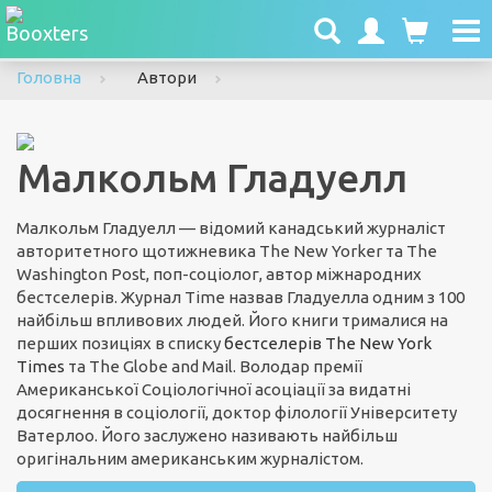
To
nav
Головна
Автори
Малкольм Гладуелл
Малкольм Гладуелл — відомий канадський журналіст
авторитетного щотижневика The New Yorker та The
Washington Post, поп-соціолог, автор міжнародних
бестселерів. Журнал Time назвав Гладуелла одним з 100
найбільш впливових людей. Його книги трималися на
перших позиціях в списку
бестселерів The New York
Times
та The Globe and Mail. Володар премії
Американської Соціологічної асоціації за видатні
досягнення в соціології, доктор філології Університету
Ватерлоо. Його заслужено називають найбільш
оригінальним американським журналістом.