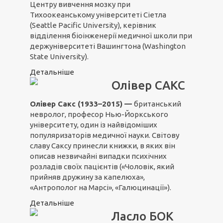
Центру вивчення мозку при
Тихоокеанському університеті Сіетла
(Seattle Pacific University), керівник
відділення біоінженерії медичної школи при
держуніверситеті Вашингтона (Washington
State University).
Детальніше
Олівер САКС
Олівер Сакс (1933–2015) —
британський
невролог, професор Нью-Йоркського
університету, один із найвідоміших
популяризаторів медичної науки. Світову
славу Саксу принесли книжки, в яких він
описав незвичайні випадки психічних
розладів своїх пацієнтів («Чоловік, який
прийняв дружину за капелюха»,
«Антрополог на Марсі», «Галюцинації»).
Детальніше
Ласло БОК