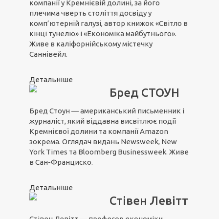
компанії у Кремнієвій долині, за його
плечима чверть століття досвіду у
комп’ютерній галузі, автор книжок «Світло в
кінці тунелю» і «Економіка майбутнього».
Живе в каліфорнійському містечку
Саннівейл.
Детальніше
Бред СТОУН
Бред Стоун — американський письменник і
журналіст, який віддавна висвітлює події
Кремнієвої долини та компанії Amazon
зокрема. Оглядач видань Newsweek, New
York Times та Bloomberg Businessweek. Живе
в Сан-Франциско.
Детальніше
Стівен Левітт
Стівен Левітт — професор економіки