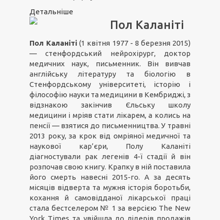
Детальніше
Пол Каланіті
Пол Каланіті
(1 квітня 1977 - 8 березня 2015)
— стенфордський нейрохірург, доктор
медичних наук, письменник. Він вивчав
англійську літературу та біологію в
Стенфордському університеті, історію і
філософію науки та медицини в Кембриджі, з
відзнакою закінчив Єльську школу
медицини і мріяв стати лікарем, а колись на
пенсії — взятися до письменництва. У травні
2013 року, за крок від омріяної медичної та
наукової кар’єри, Полу Каланіті
діагностували рак легенів 4-ї стадії й він
розпочав свою книгу. Крапку в ній поставила
його смерть навесні 2015-го. А за десять
місяців відверта та мужня історія боротьби,
кохання й самовідданої лікарської праці
стала бестселером № 1 за версією The New
York Times та увійшла до лідерів продажів