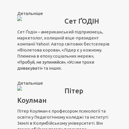
Детальніше
Сет ҐОДІН
Сет Ґодін – американський підприємець,
маркетолог, колишній віце-президент
компанії Yahoo!. Автор світових бестселерів
«Фіолетова корова», «Лідер є у кожному.
Племена в епоху соціальних мереж»,
«Пробуй, не зупиняйся»
,
«Усі ми трохи
дивакуваті»
та інших.
Детальніше
Пітер
Коулман
Пітер Коулман є професором психології та
освіти у Педагогічному коледжі та інституті
Землі в Колумбійському університеті. Він