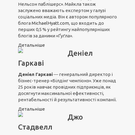
Нельсон паблішерс». Майкла також
заслужено вважають експертом у галузі
соціальних медіа. Він є автором популярного
блога
MichaelHyatt.com
, що входить до
перших 0,5 % у рейтингу найпопулярніших
блогів за даними «Ґуґла».
Детальніше
Деніел
Гаркаві
Деніел Гаркаві
― генеральний директор і
бізнес-тренер «Білдінг чемпіонз». Уже понад
25 років навчає провідних підприємців, як
досягнути максимальної ефективності,
рентабельності й результативності компанії.
Детальніше
Джо
Стадвелл