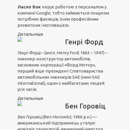
Ласло Бок
керує роботою з персоналом у
компанії Google, тобто займається пошуком
потрібних фахівців, їхнім професійним
розвитком і мотивацією.
Детальніше
Генрі Форд
Генрі Форд
– (англ. Henry Ford; 1863 – 1947) –
інженер-конструктор автомобілів,
засновник корпорації «Форд Мотор»,
перший віце-президент Співтовариства
автомобільних інженерів SAE (нині SAE
International), один з найбагатших людей
усіх часів.
Детальніше
Бен Горовіц
Бен Горовіц
(Ben Horowitz; 1966 р.н.) —
американський підприємець у галузі
новітніх технологій, венчурний інвестор,