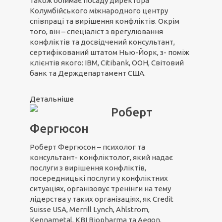
також обіймає посаду директора
Колумбійського міжнародного центру
співпраці та вирішення конфліктів. Окрім
того, він – спеціаліст з врегулювання
конфліктів та досвідчений консультант,
сертифікований штатом Нью-Йорк, з- поміж
клієнтів якого: IBM, Citibank, ООН, Світовий
банк та Держдепартамент США.
Детальніше
Роберт
Фергюсон
Роберт Фергюсон – психолог та
консультант- конфліктолог, який надає
послуги з вирішення конфліктів,
посередницькі послуги у конфліктних
ситуаціях, організовує тренінги на тему
лідерства у таких організаціях, як Credit
Suisse USA, Merrill Lynch, Ahlstrom,
Kennametal, KBI Biopharma та Aegon.