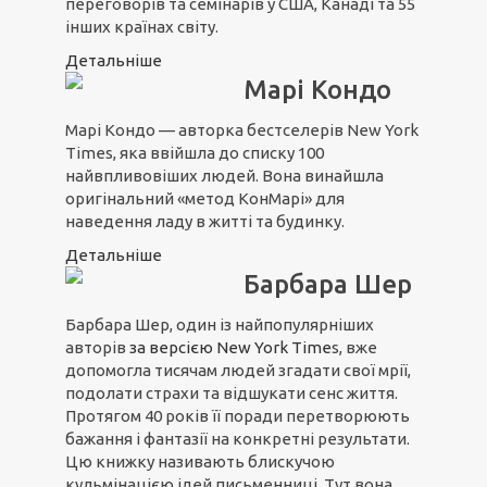
переговорів та семінарів у США, Канаді та 55
інших країнах світу.
Детальніше
Марі Кондо
Марі Кондо — авторка бестселерів New York
Times, яка ввійшла до списку 100
найвпливовіших людей. Вона винайшла
оригінальний «метод КонМарі» для
наведення ладу в житті та будинку.
Детальніше
Барбара Шер
Барбара Шер, один із найпопулярніших
авторів
з
а вер
сією N
ew York Time
s, вже
допомогла тисячам людей згадати свої мрії,
подолати страхи та відшукати сенс життя.
Протягом 40 років її поради перетворюють
бажання і фантазії на конкретні результати.
Цю книжку називають блискучою
кульмінацією ідей письменниці. Тут вона