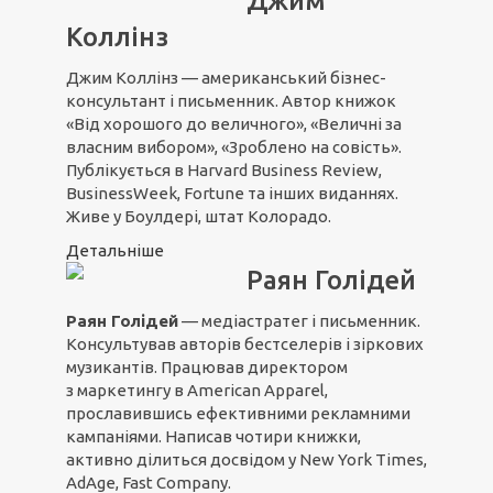
Джим
Коллінз
Джим Коллінз — американський бізнес-
консультант і письменник. Автор книжок
«Від хорошого до величного», «Величні за
власним вибором», «Зроблено на совість».
Публікується в Harvard Business Review,
BusinessWeek, Fortune та інших виданнях.
Живе у Боулдері, штат Колорадо.
Детальніше
Раян Голідей
Раян Голідей
— медіастратег і письменник.
Консультував авторів бестселерів і зіркових
музикантів. Працював директором
з маркетингу в American Apparel,
прославившись ефективними рекламними
кампаніями. Написав чотири книжки,
активно ділиться досвідом у New York Times,
AdAge, Fast Company.