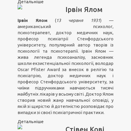
Детальніше
Ірвін Ялом
Ірвін Ялом
(
13 червня 1931
) —
американський психолог,
психотерапевт, доктор медичних наук,
професор психіатрії Стенфордського
університету, популярний автор творів із
психології та психотерапії. Ірвін Ялом —
жива легенда психоаналізу, засновник
школи екзистенціальної психології, володар
Oscar Pfister Award за внесок в релігію та
психіатрію, доктор медичних наук і
професор Стенфордського університету, за
чиїми підручниками навчаються тисячі
майбутніх лікарів у всьому світі. Доктор Ялом
створив новий жанр навчальної оповіді, у
якій зі щирістю й дотепністю розповідає про
випадки зі своєї психіатричної практики.
Детальніше
Стівен Кові