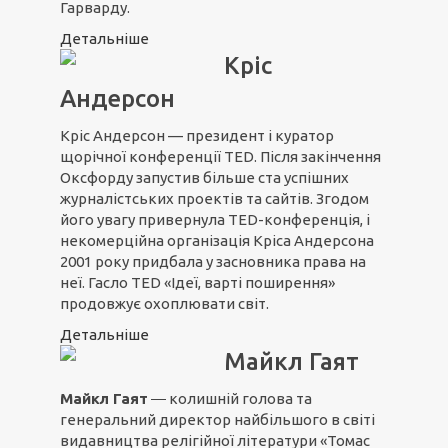
Гарварду.
Детальніше
Кріс
Андерсон
Кріс Андерсон — президент і куратор
щорічної конференції TED. Після закінчення
Оксфорду запустив більше ста успішних
журналістських проектів та сайтів. Згодом
його увагу привернула TED-конференція, і
некомерційна організація Кріса Андерсона
2001 року придбала у засновника права на
неї. Гасло TED «Ідеї, варті поширення»
продовжує охоплювати світ.
Детальніше
Майкл Гаят
Майкл Гаят
― колишній голова та
генеральний директор найбільшого в світі
видавництва релігійної літератури «Томас