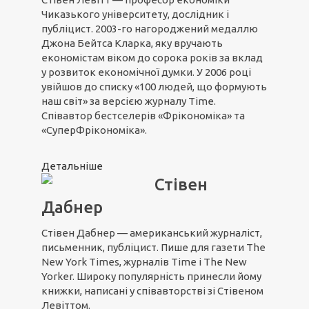
Чиказького університету, дослідник і
публіцист. 2003-го нагороджений медаллю
Джона Бейтса Кларка, яку вручають
економістам віком до сорока років за вклад
у розвиток економічної думки. У 2006 році
увійшов до списку «100 людей, що формують
наш світ» за версією журналу Time.
Співавтор бестселерів «Фрікономіка» та
«СуперФрікономіка».
Детальніше
Стівен
Дабнер
Стівен Дабнер — американський журналіст,
письменник, публіцист. Пише для газети The
New York Times, журналів Time і The New
Yorker. Широку популярність принесли йому
книжки, написані у співавторстві зі Стівеном
Левіттом.