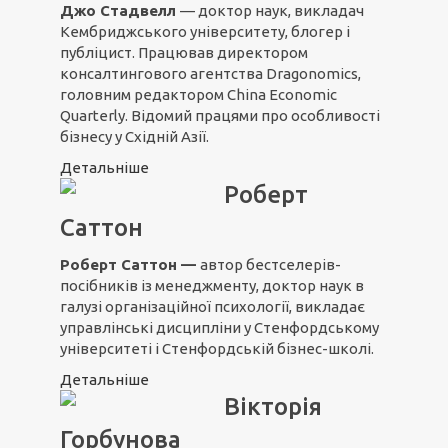
Джо Стадвелл
— доктор наук, викладач
Кембриджського університету, блогер і
публіцист. Працював директором
консалтингового агентства Dragonomics,
головним редактором China Economic
Quarterly. Відомий працями про особливості
бізнесу у Східній Азії.
Детальніше
Роберт
Саттон
Роберт Саттон —
автор бестселерів-
посібників із менеджменту, доктор наук в
галузі організаційної психології, викладає
управлінські дисципліни у Стенфордському
університеті і Стенфордській бізнес-школі.
Детальніше
Вікторія
Горбунова