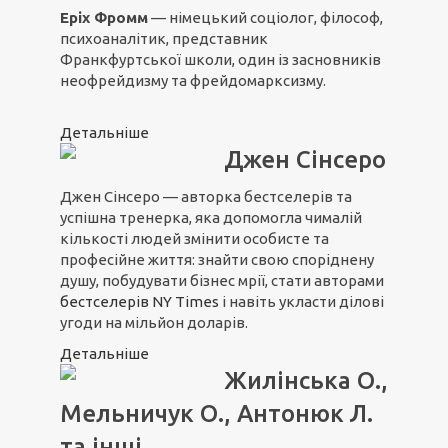
Еріх Фромм
— німецький соціолог, філософ,
психоаналітик, представник
Франкфуртської школи, один із засновників
неофрейдизму та фрейдомарксизму.
Детальніше
Джен Сінсеро
Джен Сінсеро — авторка бестселерів та
успішна тренерка, яка допомогла чималій
кількості людей змінити особисте та
професійне життя: знайти свою споріднену
душу, побудувати бізнес мрії, стати авторами
бестселерів NY Times
і навіть укласти ділові
угоди на мільйон доларів.
Детальніше
Жилінська О.,
Мельничук О., Антонюк Л.
та інші