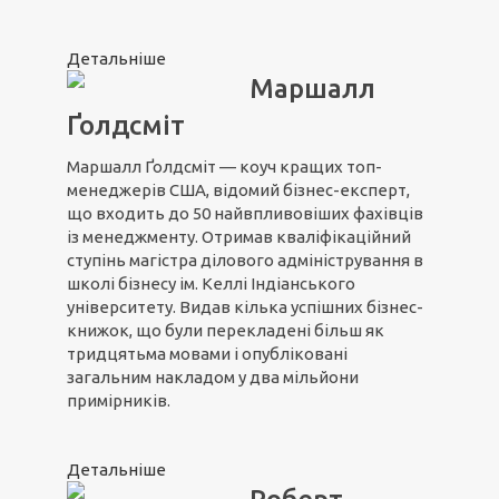
Детальніше
Маршалл
Ґолдсміт
Маршалл Ґолдсміт — коуч кращих топ-
менеджерів США, відомий бізнес-експерт,
що входить до 50 найвпливовіших фахівців
із менеджменту. Отримав кваліфікаційний
ступінь магістра ділового адміністрування в
школі бізнесу ім. Келлі Індіанського
університету. Видав кілька успішних бізнес-
книжок, що були перекладені більш як
тридцятьма мовами і опубліковані
загальним накладом у два мільйони
примірників.
Детальніше