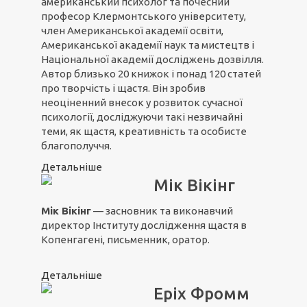
американський психолог та почесний
професор Клермонтського університету,
член Американської академії освіти,
Американської академії наук та мистецтв і
Національної академії досліджень дозвілля.
Автор близько 20 книжок і понад 120 статей
про творчість і щастя. Він зробив
неоціненний внесок у розвиток сучасної
психології, досліджуючи такі незвичайні
теми, як щастя, креативність та особисте
благополуччя.
Детальніше
Мік Вікінг
Мік Вікінг
— засновник та виконавчий
директор Інституту дослідження щастя в
Копенгагені, письменник, оратор.
Детальніше
Еріх Фромм