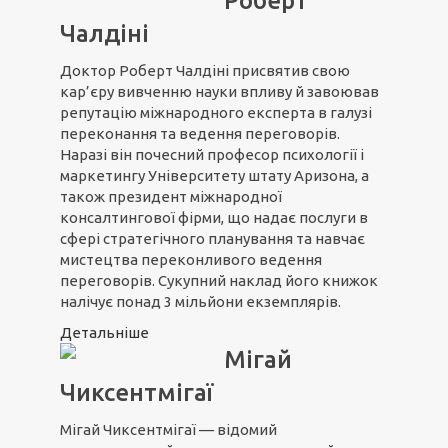
Роберт
Чалдіні
Доктор Роберт Чалдіні присвятив свою
кар’єру вивченню науки впливу й завоював
репутацію міжнародного експерта в галузі
переконання та ведення переговорів.
Наразі він почесний професор психології і
маркетингу Університету штату Аризона, а
також президент міжнародної
консалтингової фірми, що надає послуги в
сфері стратегічного планування та навчає
мистецтва переконливого ведення
переговорів. Сукупний наклад його книжок
налічує понад 3 мільйони екземплярів.
Детальніше
Мігай
Чиксентмігаї
Мігай Чиксентмігаї — відомий