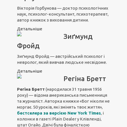
Вікторія Горбунова — доктор психологічних
наук, психолог-консультант, психотерапевт,
автор книжок з виховання дитини.
Детальніше
Зиґмунд
Фройд
Зиґмунд Фройд — австрійський психолог і
невролог, який вивчав людське несвідоме.
Детальніше
Регіна Бретт
Регіна Бретт
(народилася 31 травня 1956
року) — відома американська письменниця
та журналіст. Авторка книжки «Бог ніколи не
моргає. 50 уроків, які змінять твоє життя»,
бестселера за версією New York Times
, і
колонки в газеті Plain Dealer у Клівленді,
штат Огайо. Двічі була фіналісткою