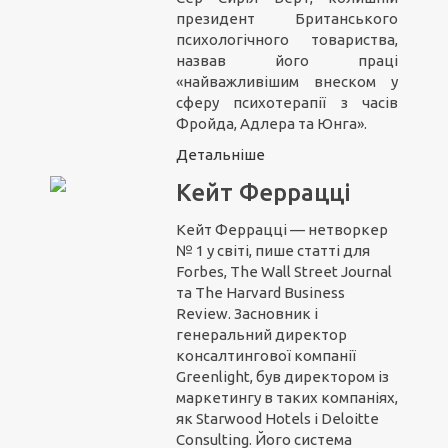
президент Британського
психологічного товариства,
назвав його праці
«найважливішим внеском у
сферу психотерапії з часів
Фройда, Адлера та Юнга».
Детальніше
Кейт Феррацці
Кейт Феррацці — нетворкер
№ 1 у світі, пише статті для
Forbes, The Wall Street Journal
та The Harvard Business
Review. Засновник і
генеральний директор
консалтингової компанії
Greenlight, був директором із
маркетингу в таких компаніях,
як Starwood Hotels і Deloitte
Consulting. Його система