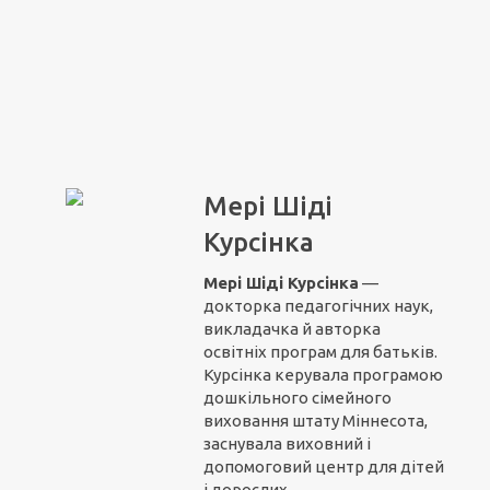
Мері Шіді
Курсінка
Мері Шіді Курсінка
—
докторка педагогічних наук,
викладачка й авторка
освітніх програм для батьків.
Курсінка керувала програмою
дошкільного сімейного
виховання штату Міннесота,
заснувала виховний і
допомоговий центр для дітей
і дорослих.