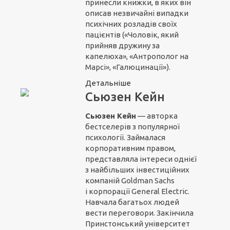
принесли книжки, в яких він
описав незвичайні випадки
психічних розладів своїх
пацієнтів («Чоловік, який
прийняв дружину за
капелюха», «Антрополог на
Марсі», «Галюцинації»).
Детальніше
Сьюзен Кейн
Сьюзен Кейн
— авторка
бестселерів з популярної
психології. Займалася
корпоративним правом,
представляла інтереси однієї
з найбільших інвестиційних
компаній Goldman Sachs
і корпорації General Electric.
Навчала багатьох людей
вести переговори. Закінчила
Принстонський університет