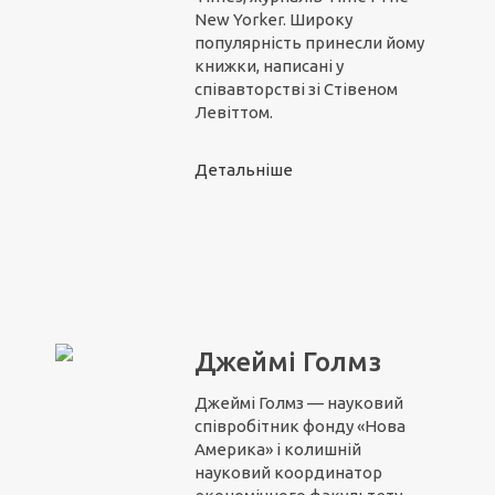
New Yorker. Широку
популярність принесли йому
книжки, написані у
співавторстві зі Стівеном
Левіттом.
Детальніше
Джеймі Голмз
Джеймі Голмз — науковий
співробітник фонду «Нова
Америка» і колишній
науковий координатор