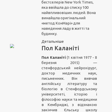
бестселерів New York Times,
яка ввійшла до списку 100
найвпливовіших людей. Вона
винайшла оригінальний
«метод КонМарі» для
наведення ладу в житті та
будинку.
Детальніше
Пол Каланіті
Пол Каланіті
(1 квітня 1977 - 8
березня 2015) —
стенфордський нейрохірург,
доктор медичних наук,
письменник. Він вивчав
англійську літературу та
біологію в Стенфордському
університеті, історію і
філософію науки та медицини
в Кембриджі, з відзнакою
закінчив Єльську школу