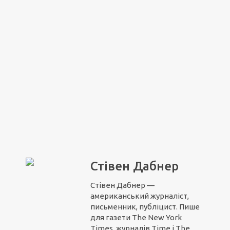
Стівен Дабнер
Стівен Дабнер —
американський журналіст,
письменник, публіцист. Пише
для газети The New York
Times, журналів Time і The