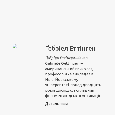
Ґебріел Еттінґен
Ґебріел Ет
т
інґен
– (англ.
Gabriele Oettingen) –
американський психолог,
професор, яка викладає в
Нью-Йоркському
університеті, понад двадцять
років досліджує складний
феномен людської мотивації.
Детальніше