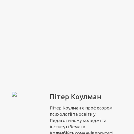
Пітер Коулман
Пітер Коулман є професором
психології та освіти у
Педагогічному коледжі та
інституті Землі в
Колумбійському університеті.