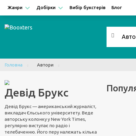
Facebook
Google
Жанри
Добірки
Вибір букстерів
Блог
Головна
Автори
Популя
Девід Брукс
Девід Брукс — американський журналіст,
викладач Єльського університету. Веде
авторську колонку у New York Times,
регулярно виступає по радіо і
телебаченню. Його перу належать кілька