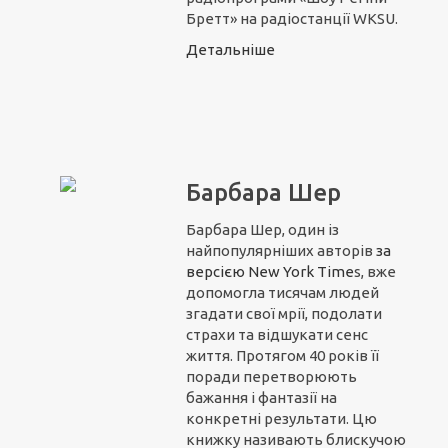
Бретт» на радіостанції WKSU.
Детальніше
Барбара Шер
Барбара Шер, один із
найпопулярніших авторів
з
а
вер
сією N
ew York Time
s, вже
допомогла тисячам людей
згадати свої мрії, подолати
страхи та відшукати сенс
життя. Протягом 40 років її
поради перетворюють
бажання і фантазії на
конкретні результати. Цю
книжку називають блискучою