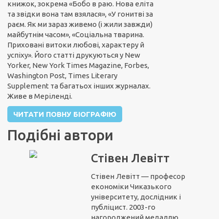
книжок, зокрема «Бобо в раю. Нова еліта
та звідки вона там взялася», «У гонитві за
раєм. Як ми зараз живемо (і жили завжди)
майбутнім часом», «Соціальна тварина.
Приховані витоки любові, характеру й
успіху». Його статті друкуються у New
Yorker, New York Times Magazine, Forbes,
Washington Post, Times Literary
Supplement та багатьох інших журналах.
Живе в Меріленді.
ЧИТАТИ ПОВНУ БІОГРАФІЮ
Подібні автори
Стівен Левітт
Стівен Левітт — професор
економіки Чиказького
університету, дослідник і
публіцист. 2003-го
нагороджений медаллю