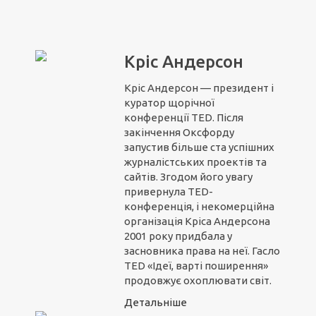
Кріс Андерсон
Кріс Андерсон — президент і
куратор щорічної
конференції TED. Після
закінчення Оксфорду
запустив більше ста успішних
журналістських проектів та
сайтів. Згодом його увагу
привернула TED-
конференція, і некомерційна
організація Кріса Андерсона
2001 року придбала у
засновника права на неї. Гасло
TED «Ідеї, варті поширення»
продовжує охоплювати світ.
Детальніше