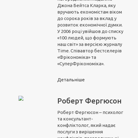
Джона Бейтса Кларка, яку
вручають економістам віком
до сорока років за вклад у
розвиток економічної думки.
У 2006 році увійшов до списку
«100 людей, що формують
наш світ» за версією журналу
Time. Співавтор бестселерів
«Фрікономіка» та
«СуперФрікономіка».
Детальніше
Роберт Фергюсон
Роберт Фергюсон – психолог
та консультант-
конфліктолог, який надає
послуги з вирішення