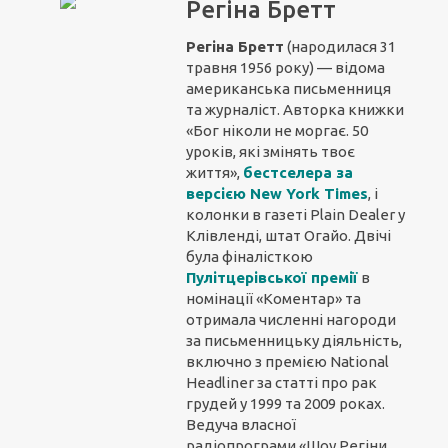
Регіна Бретт
Регіна Бретт
(народилася 31
травня 1956 року) — відома
американська письменниця
та журналіст. Авторка книжки
«Бог ніколи не моргає. 50
уроків, які змінять твоє
життя»,
бестселера за
версією New York Times
, і
колонки в газеті Plain Dealer у
Клівленді, штат Огайо. Двічі
була фіналісткою
Пулітцерівської премії
в
номінації «Коментар» та
отримала численні нагороди
за письменницьку діяльність,
включно з премією National
Headliner за статті про рак
грудей у 1999 та 2009 роках.
Ведуча власної
радіопрограми «Шоу Регіни