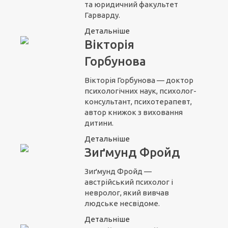
та юридичний факультет
Гарварду.
Детальніше
Вікторія
Горбунова
Вікторія Горбунова — доктор
психологічних наук, психолог-
консультант, психотерапевт,
автор книжок з виховання
дитини.
Детальніше
Зиґмунд Фройд
Зиґмунд Фройд —
австрійський психолог і
невролог, який вивчав
людське несвідоме.
Детальніше