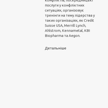
конфліктів, посередницькі
послуги у конфліктних
ситуаціях, організовує
тренінги на тему лідерства у
таких організаціях, як Credit
Suisse USA, Merrill Lynch,
Ahlstrom, Kennametal, KBI
Biopharma та Aegon.
Детальніше