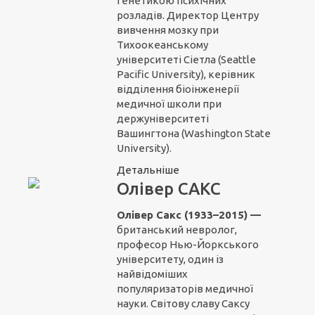
генетикою психічних
розладів. Директор Центру
вивчення мозку при
Тихоокеанському
університеті Сіетла (Seattle
Pacific University), керівник
відділення біоінженерії
медичної школи при
держуніверситеті
Вашингтона (Washington State
University).
Детальніше
Олівер САКС
Олівер Сакс (1933–2015) —
британський невролог,
професор Нью-Йоркського
університету, один із
найвідоміших
популяризаторів медичної
науки. Світову славу Саксу