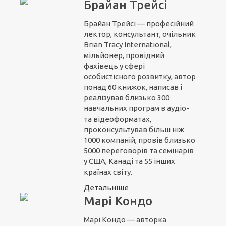
Брайан Трейсі
Брайан Трейсі — професійний
лектор, консультант, очільник
Brian Tracy International,
мільйонер, провідний
фахівець у сфері
особистісного розвитку, автор
понад 60 книжок, написав і
реалізував близько 300
навчальних програм в аудіо-
та відеоформатах,
проконсультував більш ніж
1000 компаній, провів близько
5000 переговорів та семінарів
у США, Канаді та 55 інших
країнах світу.
Детальніше
Марі Кондо
Марі Кондо — авторка