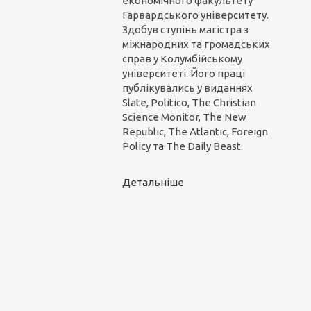
економічного факультету
Гарвардського університету.
Здобув ступінь магістра з
міжнародних та громадських
справ у Колумбійському
університеті. Його праці
публікувались у виданнях
Slate, Politico, The Christian
Science Monitor, The New
Republic, The Atlantic, Foreign
Policy та The Daily Beast.
Детальніше