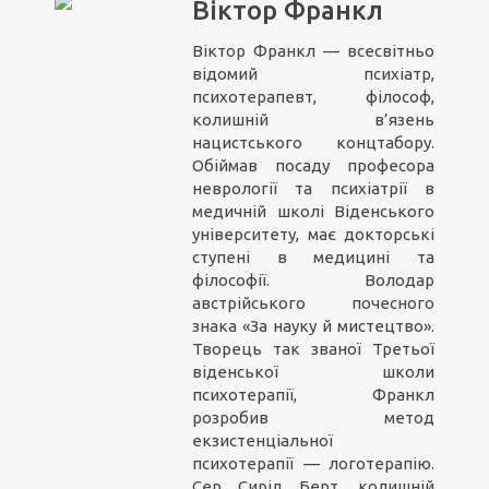
Віктор Франкл
Віктор Франкл — всесвітньо
відомий психіатр,
психотерапевт, філософ,
колишній в’язень
нацистського концтабору.
Обіймав посаду професора
неврології та психіатрії в
медичній школі Віденського
університету, має докторські
ступені в медицині та
філософії. Володар
австрійського почесного
знака «За науку й мистецтво».
Творець так званої Третьої
віденської школи
психотерапії, Франкл
розробив метод
екзистенціальної
психотерапії — логотерапію.
Сер Сиріл Берт, колишній