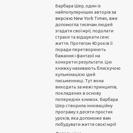
Барбара Шер, один із
найпопулярніших авторів
з
а
вер
сією N
ew York Time
s, вже
допомогла тисячам людей
згадати свої мрії, подолати
страхи та відшукати сенс
життя. Протягом 40 років її
поради перетворюють
бажання і фантазії на
конкретні результати. Цю
книжку називають блискучою
кульмінацією ідей
письменниці. Тут вона
виходить за межі принципів,
покладених в основу
попередніх книжок. Барбара
Шер створила інноваційну
програму з десяти простих
уроків, яка допоможе вам
побудувати життя своєї мрії!