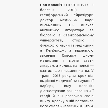
Пол Каланіті
(1 квітня 1977 - 8
березня 2015) —
стенфордський нейрохірург,
доктор медичних наук,
письменник. Він вивчав
англійську літературу та
біологію в Стенфордському
університеті, історію і
філософію науки та медицини
в Кембриджі, з відзнакою
закінчив Єльську школу
медицини і мріяв стати
лікарем, а колись на пенсії —
взятися до письменництва. У
травні 2013 року, за крок від
омріяної медичної та наукової
кар’єри, Полу Каланіті
діагностували рак легенів 4-ї
стадії й він розпочав свою
книгу. Крапку в ній поставила
його смерть навесні 2015-го. А