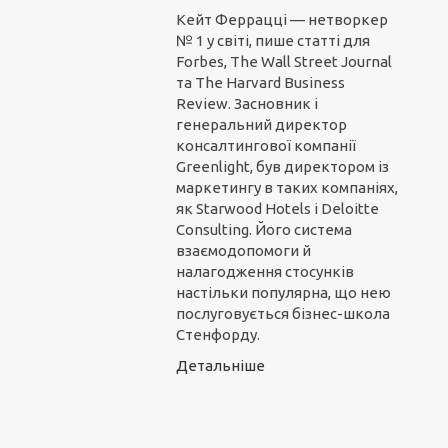
Кейт Феррацці — нетворкер
№ 1 у світі, пише статті для
Forbes, The Wall Street Journal
та The Harvard Business
Review. Засновник і
генеральний директор
консалтингової компанії
Greenlight, був директором із
маркетингу в таких компаніях,
як Starwood Hotels і Deloitte
Consulting. Його система
взаємодопомоги й
налагодження стосунків
настільки популярна, що нею
послуговується бізнес-школа
Стенфорду.
Детальніше