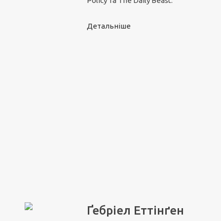
Policy та The Daily Beast.
Детальніше
Ґебріел Еттінґен