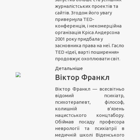
журналістських проектів та
сайтів. Згодом його увагу
привернула TED-
конференція, і некомерційна
організація Кріса Андерсона
2001 року придбала у
засновника права на неї. Гасло
TED «Ідеї, варті поширення»
продовжує охоплювати світ.
Детальніше
Віктор Франкл
Віктор Франкл — всесвітньо
відомий психіатр,
психотерапевт, філософ,
колишній в’язень
нацистського концтабору.
Обіймав посаду професора
неврології та психіатрії в
медичній школі Віденського