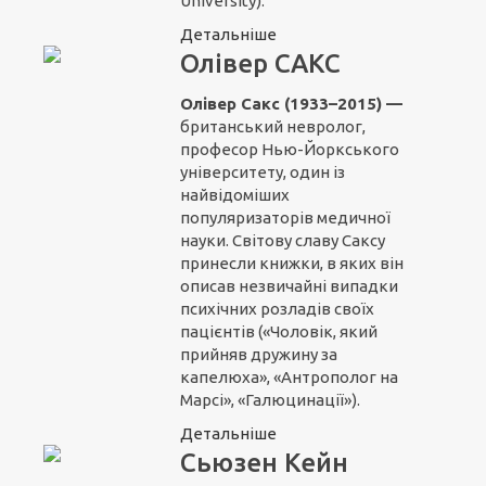
University).
Детальніше
Олівер САКС
Олівер Сакс (1933–2015) —
британський невролог,
професор Нью-Йоркського
університету, один із
найвідоміших
популяризаторів медичної
науки. Світову славу Саксу
принесли книжки, в яких він
описав незвичайні випадки
психічних розладів своїх
пацієнтів («Чоловік, який
прийняв дружину за
капелюха», «Антрополог на
Марсі», «Галюцинації»).
Детальніше
Сьюзен Кейн