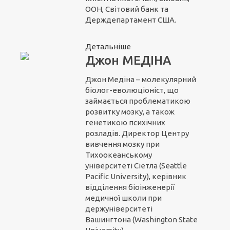
ООН, Світовий банк та
Держдепартамент США.
Детальніше
Джон МЕДІНА
Джон Медіна – молекулярний
біолог-еволюціоніст, що
займається проблематикою
розвитку мозку, а також
генетикою психічних
розладів. Директор Центру
вивчення мозку при
Тихоокеанському
університеті Сіетла (Seattle
Pacific University), керівник
відділення біоінженерії
медичної школи при
держуніверситеті
Вашингтона (Washington State