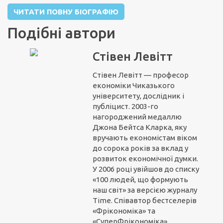
ЧИТАТИ ПОВНУ БІОГРАФІЮ
Подібні автори
Стівен Левітт
Стівен Левітт — професор
економіки Чиказького
університету, дослідник і
публіцист. 2003-го
нагороджений медаллю
Джона Бейтса Кларка, яку
вручають економістам віком
до сорока років за вклад у
розвиток економічної думки.
У 2006 році увійшов до списку
«100 людей, що формують
наш світ» за версією журналу
Time. Співавтор бестселерів
«Фрікономіка» та
«СуперФрікономіка».