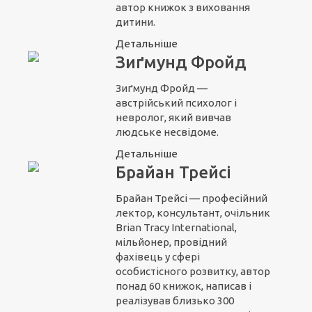
автор книжок з виховання
дитини.
Детальніше
Зиґмунд Фройд
Зиґмунд Фройд —
австрійський психолог і
невролог, який вивчав
людське несвідоме.
Детальніше
Брайан Трейсі
Брайан Трейсі — професійний
лектор, консультант, очільник
Brian Tracy International,
мільйонер, провідний
фахівець у сфері
особистісного розвитку, автор
понад 60 книжок, написав і
реалізував близько 300