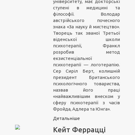
університету, має докторські
ступені в медицині та
філософії. Володар
австрійського почесного
знака «За науку й мистецтво».
Творець так званої Третьої
віденської школи
психотерапії, Франкл
розробив метод
екзистенціальної
психотерапії — логотерапію.
Сер Сиріл Берт, колишній
президент Британського
психологічного товариства,
назвав його праці
«найважливішим внеском у
сферу психотерапії з часів
Фройда, Адлера та Юнга».
Детальніше
Кейт Феррацці