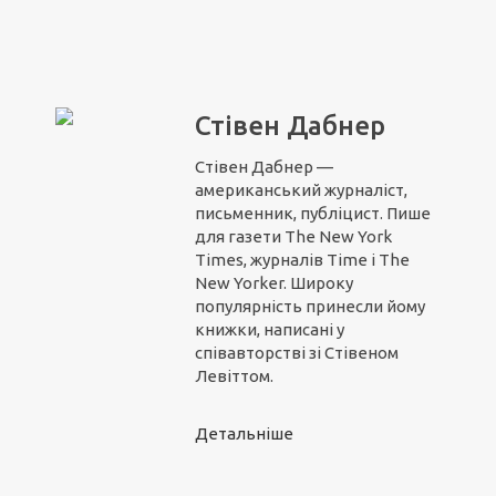
Стівен Дабнер
Стівен Дабнер —
американський журналіст,
письменник, публіцист. Пише
для газети The New York
Times, журналів Time і The
New Yorker. Широку
популярність принесли йому
книжки, написані у
співавторстві зі Стівеном
Левіттом.
Детальніше