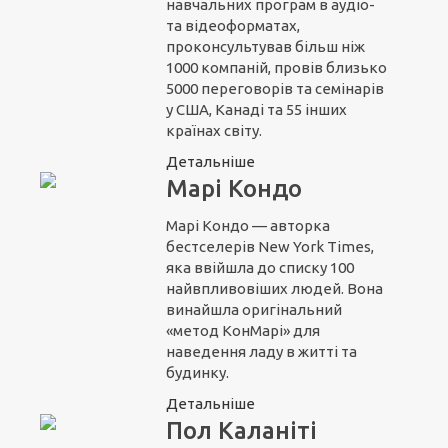
навчальних програм в аудіо-
та відеоформатах,
проконсультував більш ніж
1000 компаній, провів близько
5000 переговорів та семінарів
у США, Канаді та 55 інших
країнах світу.
Детальніше
Марі Кондо
Марі Кондо — авторка
бестселерів New York Times,
яка ввійшла до списку 100
найвпливовіших людей. Вона
винайшла оригінальний
«метод КонМарі» для
наведення ладу в житті та
будинку.
Детальніше
Пол Каланіті