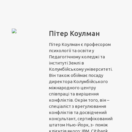
Пітер Коулман
Пітер Коулман є професором
психології та освіти у
Педагогічному коледжі та
інституті Землі в
Колумбійському університеті.
Він також обіймає посаду
директора Колумбійського
міжнародного центру
співпраці та вирішення
конфліктів. Окрім того, він –
спеціаліст з врегулювання
конфліктів та досвідчений
консультант, сертифікований
штатом Нью-Йорк, з- поміж
клієнтів якого: IBM, Citibank,