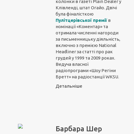
колонки в газеті Plain Dealer у
Клівленді, штат Огайо. Двічі
була фіналісткою
Пулітцерівської премії
в
номінації «Коментар» та
отримала численні нагороди
за письменницьку діяльність,
включно з премією National
Headliner за статті про рак
грудей у 1999 та 2009 роках.
Ведуча власної
радіопрограми «Шоу Регіни
Бретт» на радіостанції WKSU.
Детальніше
Барбара Шер