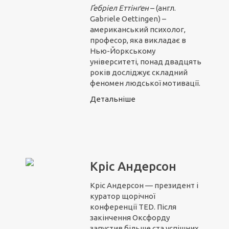
Ґебріел Ет
т
інґен
– (англ.
Gabriele Oettingen) –
американський психолог,
професор, яка викладає в
Нью-Йоркському
університеті, понад двадцять
років досліджує складний
феномен людської мотивації.
Детальніше
Кріс Андерсон
Кріс Андерсон — президент і
куратор щорічної
конференції TED. Після
закінчення Оксфорду
запустив більше ста успішних