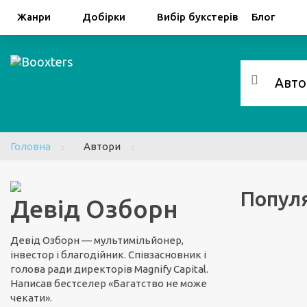
Facebook
Google
Жанри
Добірки
Вибір букстерів
Блог
Головна
Автори
Популя
Девід Озборн
Девід Озборн — мультимільйонер,
інвестор і благодійник. Співзасновник і
голова ради директорів Magnify Capital.
Написав бестселер «Багатство не може
чекати».