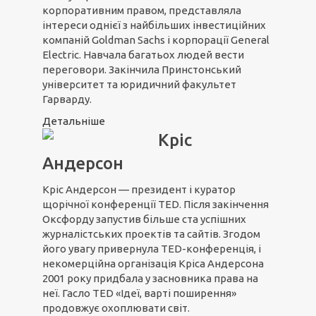
корпоративним правом, представляла
інтереси однієї з найбільших інвестиційних
компаній Goldman Sachs і корпорації General
Electric. Навчала багатьох людей вести
переговори. Закінчила Принстонський
університет та юридичний факультет
Гарварду.
Детальніше
Кріс
Андерсон
Кріс Андерсон — президент і куратор
щорічної конференції TED. Після закінчення
Оксфорду запустив більше ста успішних
журналістських проектів та сайтів. Згодом
його увагу привернула TED-конференція, і
некомерційна організація Кріса Андерсона
2001 року придбала у засновника права на
неї. Гасло TED «Ідеї, варті поширення»
продовжує охоплювати світ.