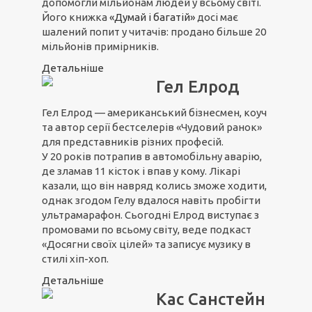
допомогли мільйонам людей у всьому світі.
Його книжка
«Думай і багатій»
досі має
шалений попит у читачів: продано більше 20
мільйонів примірників.
Детальніше
Гел Елрод
Гел Елрод — американський бізнесмен, коуч
та автор серії бестселерів «Чудовий ранок»
для представників різних професій.
У 20 років потрапив в автомобільну аварію,
де зламав 11 кісток і впав у кому. Лікарі
казали, що він навряд колись зможе ходити,
однак згодом Гелу вдалося навіть пробігти
ультрамарафон. Сьогодні Елрод виступає з
промовами по всьому світу, веде подкаст
«Досягни своїх цілей» та записує музику в
стилі хіп-хоп.
Детальніше
Кас Санстейн