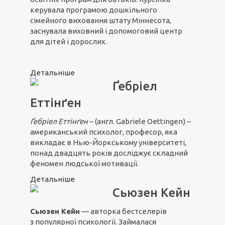
керувала програмою дошкільного
сімейного виховання штату Міннесота,
заснувала виховний і допомоговий центр
для дітей і дорослих.
Детальніше
Ґебріел
Еттінґен
Ґебріел Ет
т
інґен
– (англ. Gabriele Oettingen) –
американський психолог, професор, яка
викладає в Нью-Йоркському університеті,
понад двадцять років досліджує складний
феномен людської мотивації.
Детальніше
Сьюзен Кейн
Сьюзен Кейн
— авторка бестселерів
з популярної психології. Займалася