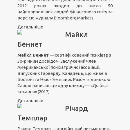
2012 роках входив до числа 50
найвпливовіших людей фінансового світу за
версією журналу Bloomberg Markets.
Детальніше
Майкл
Беннет
Майкл Беннет
— сертифікований психіатр з
30-річним досвідом. Заслужений член
Американської психіатричної асоціації.
Випускник Гарварду. Канадець, що живе в
Бостоні та Нью-Гемпширі. Разом із донькою
Сарою написав ще одну книжку — «До біса
кохання» (2017).
Детальніше
Річард
Темплар
Річард Темплар — англійський письменник,