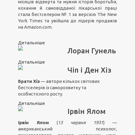
місяців відверта та мужня історія боротьби,
кохання й самовідданої лікарської праці
стала бестселером № 1 за версією The New
York Times та увійшла до лідерів продажів
на Amazon.com.
Детальніше
Лоран Гунель
Детальніше
Чіп і Ден Хіз
Брати Хіз
— автори кількох світових
бестселерів із саморозвитку та
особистісного росту.
Детальніше
Ірвін Ялом
Ірвін Ялом
(
13 червня 1931
) —
американський психолог,