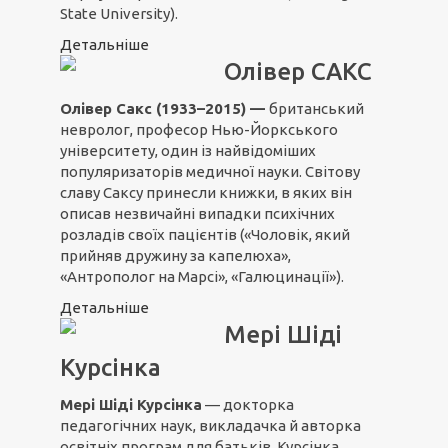
State University).
Детальніше
Олівер САКС
Олівер Сакс (1933–2015) —
британський
невролог, професор Нью-Йоркського
університету, один із найвідоміших
популяризаторів медичної науки. Світову
славу Саксу принесли книжки, в яких він
описав незвичайні випадки психічних
розладів своїх пацієнтів («Чоловік, який
прийняв дружину за капелюха»,
«Антрополог на Марсі», «Галюцинації»).
Детальніше
Мері Шіді
Курсінка
Мері Шіді Курсінка
— докторка
педагогічних наук, викладачка й авторка
освітніх програм для батьків. Курсінка