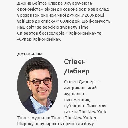
Джона Бейтса Кларка, яку вручають
економістам віком до сорока років за вклад
у розвиток економічної думки. У 2006 році
увійшов до списку «100 людей, що формують
наш світ» за версією журналу Time.
Співавтор бестселерів «Фрікономіка» та
«СуперФрікономіка».
Детальніше
Стівен
Дабнер
Стівен Дабнер —
американський
журналіст,
письменник,
публіцист. Пише для
газети The New York
Times, журналів Time і The New Yorker.
Широку популярність принесли йому