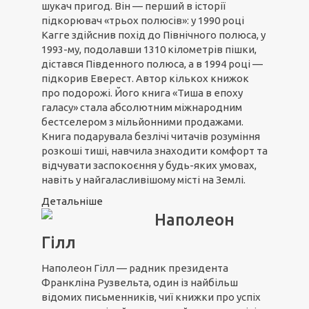
шукач пригод. Він — перший в історії
підкорювач «трьох полюсів»: у 1990 році
Кагге здійснив похід до Північного полюса, у
1993-му, подолавши 1310 кілометрів пішки,
дістався Південного полюса, а в 1994 році —
підкорив Еверест. Автор кількох книжок
про подорожі. Його книга «Тиша в епоху
галасу» стала абсолютним міжнародним
бестселером з мільйонними продажами.
Книга подарувала безлічі читачів розуміння
розкоші тиші, навчила знаходити комфорт та
відчувати заспокоєння у будь-яких умовах,
навіть у найгаласливішому місті на Землі.
Детальніше
Наполеон
Гілл
Наполеон Гілл — радник президента
Франкліна Рузвельта, один із найбільш
відомих письменників, чиї книжки про успіх