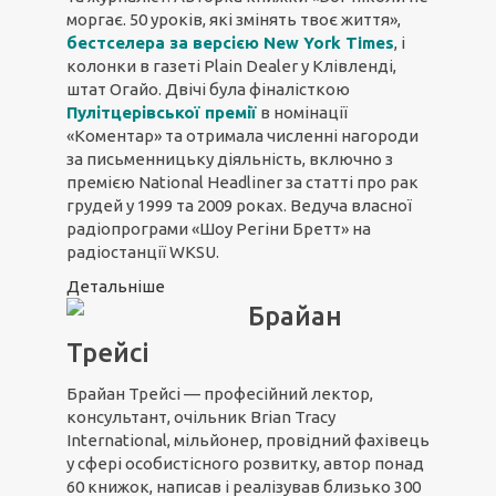
моргає. 50 уроків, які змінять твоє життя»,
бестселера за версією New York Times
, і
колонки в газеті Plain Dealer у Клівленді,
штат Огайо. Двічі була фіналісткою
Пулітцерівської премії
в номінації
«Коментар» та отримала численні нагороди
за письменницьку діяльність, включно з
премією National Headliner за статті про рак
грудей у 1999 та 2009 роках. Ведуча власної
радіопрограми «Шоу Регіни Бретт» на
радіостанції WKSU.
Детальніше
Брайан
Трейсі
Брайан Трейсі — професійний лектор,
консультант, очільник Brian Tracy
International, мільйонер, провідний фахівець
у сфері особистісного розвитку, автор понад
60 книжок, написав і реалізував близько 300