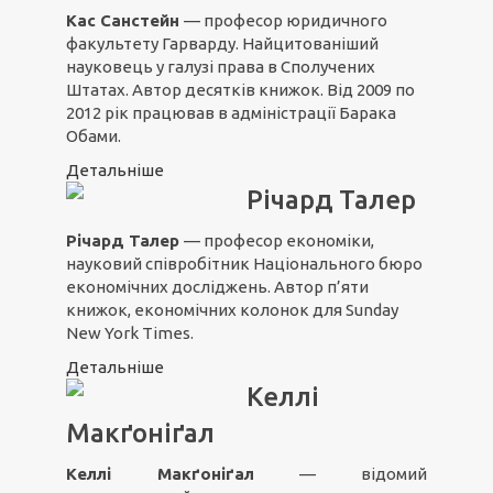
Кас Санстейн
— професор юридичного
факультету Гарварду. Найцитованіший
науковець у галузі права в Сполучених
Штатах. Автор десятків книжок. Від 2009 по
2012 рік працював в адміністрації Барака
Обами.
Детальніше
Річард Талер
Річард Талер
— професор економіки,
науковий співробітник Національного бюро
економічних досліджень. Автор п’яти
книжок, економічних колонок для Sunday
New York Times.
Детальніше
Келлі
Макґоніґал
Келлі Макґоніґал
— відомий