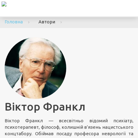
To
nav
Головна
Автори
Віктор Франкл
Віктор Франкл — всесвітньо відомий психіатр,
психотерапевт, філософ, колишній в’язень нацистського
концтабору. Обіймав посаду професора неврології та