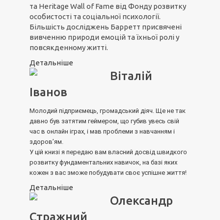
та Heritage Wall of Fame від Фонду розвитку
особистості та соціальної психології.
Більшість досліджень Барретт присвячені
вивченню природи емоцій та їхньої ролі у
повсякденному житті.
Детальніше
Віталій
Іванов
Молодий підприємець, громадський діяч. Ще не так
давно був затятим геймером, що губив увесь свій
час в онлайн іграх, і мав проблеми з навчанням і
здоров’ям.
У цій книзі я передаю вам власний досвід швидкого
розвитку фундаментальних навичок, на базі яких
кожен з вас зможе побудувати своє успішне життя!
Детальніше
Олександр
Стражний