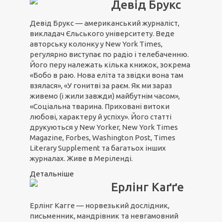
Девід Брукс
Девід Брукс — американський журналіст,
викладач Єльського університету. Веде
авторську колонку у New York Times,
регулярно виступає по радіо і телебаченню.
Його перу належать кілька книжок, зокрема
«Бобо в раю. Нова еліта та звідки вона там
взялася», «У гонитві за раєм. Як ми зараз
живемо (і жили завжди) майбутнім часом»,
«Соціальна тварина. Приховані витоки
любові, характеру й успіху». Його статті
друкуються у New Yorker, New York Times
Magazine, Forbes, Washington Post, Times
Literary Supplement та багатьох інших
журналах. Живе в Меріленді.
Детальніше
Ерлінг Каґґе
Ерлінг Кагге — норвезький дослідник,
письменник, мандрівник та невгамовний