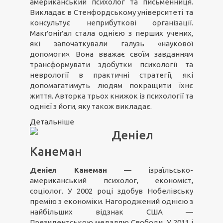
американський психолог та письменниця.
Викладає в Стенфордському університеті та
консультує неприбуткові організації.
Макґоніґал стала однією з перших учених,
які започаткували галузь «наукової
допомоги». Вона вважає своїм завданням
трансформувати здобутки психології та
неврології в практичні стратегії, які
допомагатимуть людям покращити їхнє
життя. Авторка трьох книжок із психології та
однієї з йоги, яку також викладає.
Детальніше
Деніел
Канеман
Деніел Канеман
— ізраїльсько-
американський психолог, економіст,
соціолог. У 2002 році здобув Нобелівську
премію з економіки. Нагороджений однією з
найбільших відзнак США —
Президентською медаллю Свободи. У 2011 і