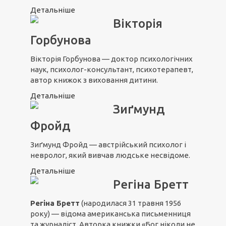
Детальніше
Вікторія
Горбунова
Вікторія Горбунова — доктор психологічних
наук, психолог-консультант, психотерапевт,
автор книжок з виховання дитини.
Детальніше
Зиґмунд
Фройд
Зиґмунд Фройд — австрійський психолог і
невролог, який вивчав людське несвідоме.
Детальніше
Регіна Бретт
Регіна Бретт
(народилася 31 травня 1956
року) — відома американська письменниця
та журналіст. Авторка книжки «Бог ніколи не