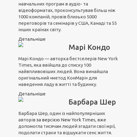
навчальних програм в аудіо- та
відеоформатах, проконсультував більш ніж
1000 компаній, провів близько 5000
переговорів та семінарів у США, Канаді та 55
інших країнах світу.
Детальніше
Марі Кондо
Марі Кондо — авторка бестселерів New York
Times, яка ввійшла до списку 100
найвпливовіших людей. Вона винайшла
оригінальний «метод КонМарі» для
наведення ладу в житті та будинку.
Детальніше
Барбара Шер
Барбара Шер, один із найпопулярніших
авторів
з
а вер
сією N
ew York Time
s, вже
допомогла тисячам людей згадати свої мрії,
подолати страхи та відшукати сенс життя.