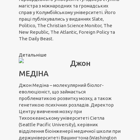
магістра з міжнародних та громадських
справ у Колумбійському університеті. Його
праці публікувались у виданнях Slate,
Politico, The Christian Science Monitor, The
New Republic, The Atlantic, Foreign Policy та
The Daily Beast.
Детальніше
Джон
МЕДІНА
Джон Медіна – молекулярний біолог-
еволюціоніст, що займається
проблематикою розвитку мозку, а також
генетикою психічних розладів. Директор
Центру вивчення мозку при
Тихоокеанському університеті Сіетла
(Seattle Pacific University), керівник
відділення біоінженерії медичної школи при
держуніверситеті Вашингтона (Washington