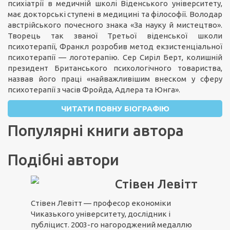
психіатрії в медичній школі Віденського університету,
має докторські ступені в медицині та філософії. Володар
австрійського почесного знака «За науку й мистецтво».
Творець так званої Третьої віденської школи
психотерапії, Франкл розробив метод екзистенціальної
психотерапії — логотерапію. Сер Сиріл Берт, колишній
президент Британського психологічного товариства,
назвав його праці «найважливішим внеском у сферу
психотерапії з часів Фройда, Адлера та Юнга».
ЧИТАТИ ПОВНУ БІОГРАФІЮ
Популярні книги автора
Подібні автори
Стівен Левітт
Стівен Левітт — професор економіки
Чиказького університету, дослідник і
публіцист. 2003-го нагороджений медаллю