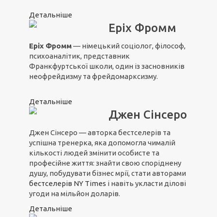
Детальніше
Еріх Фромм
Еріх Фромм
— німецький соціолог, філософ,
психоаналітик, представник
Франкфуртської школи, один із засновників
неофрейдизму та фрейдомарксизму.
Детальніше
Джен Сінсеро
Джен Сінсеро — авторка бестселерів та
успішна тренерка, яка допомогла чималій
кількості людей змінити особисте та
професійне життя: знайти свою споріднену
душу, побудувати бізнес мрії, стати авторами
бестселерів NY Times
і навіть укласти ділові
угоди на мільйон доларів.
Детальніше