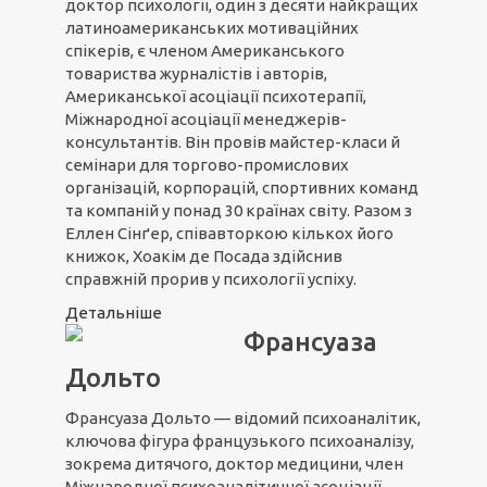
доктор психології, один з десяти найкращих
латиноамериканських мотиваційних
спікерів, є членом Американського
товариства журналістів і авторів,
Американської асоціації психотерапії,
Міжнародної асоціації менеджерів-
консультантів. Він провів майстер-класи й
семінари для торгово-промислових
організацій, корпорацій, спортивних команд
та компаній у понад 30 країнах світу. Разом з
Еллен Сінґер, співавторкою кількох його
книжок, Хоакім де Посада здійснив
справжній прорив у психології успіху.
Детальніше
Франсуаза
Дольто
Франсуаза Дольто — відомий психоаналітик,
ключова фігура французького психоаналізу,
зокрема дитячого, доктор медицини, член
Міжнародної психоаналітичної асоціації.