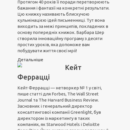
Протягом 40 років її поради перетворюють
бажання і фантазії на конкретні результати.
Цю книжку називають блискучою
кульмінацією ідей письменниці. Тут вона
виходить за межі принципів, покладених в
основу попередніх книжок. Барбара Шер
створила інноваційну програму з десяти
простих уроків, яка допоможе вам
побудувати життя своєї мрії!
Детальніше
Кейт
Феррацці
Кейт Феррацці — нетворкер № 1 у світі,
пише статті для Forbes, The Wall Street
Journal та The Harvard Business Review.
Засновник і генеральний директор
консалтингової компанії Greenlight, був
директором із маркетингу в таких
компаніях, як Starwood Hotels і Deloitte