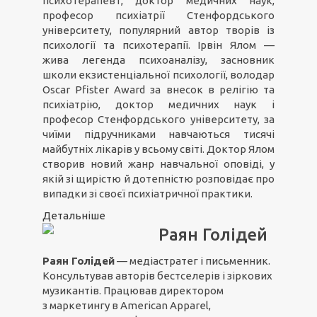
психотерапевт, доктор медичних наук,
професор психіатрії Стенфордського
університету, популярний автор творів із
психології та психотерапії. Ірвін Ялом —
жива легенда психоаналізу, засновник
школи екзистенціальної психології, володар
Oscar Pfister Award за внесок в релігію та
психіатрію, доктор медичних наук і
професор Стенфордського університету, за
чиїми підручниками навчаються тисячі
майбутніх лікарів у всьому світі. Доктор Ялом
створив новий жанр навчальної оповіді, у
якій зі щирістю й дотепністю розповідає про
випадки зі своєї психіатричної практики.
Детальніше
Раян Голідей
Раян Голідей
— медіастратег і письменник.
Консультував авторів бестселерів і зіркових
музикантів. Працював директором
з маркетингу в American Apparel,