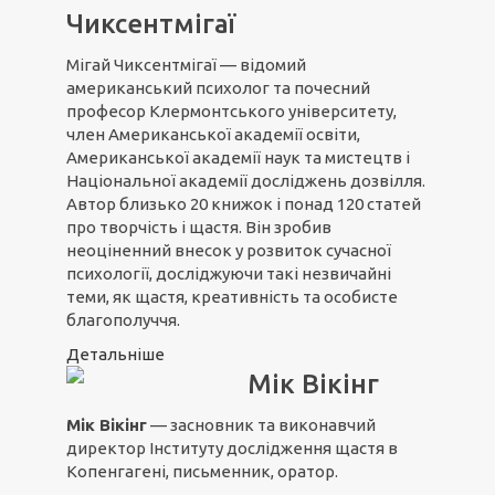
Чиксентмігаї
Мігай Чиксентмігаї — відомий
американський психолог та почесний
професор Клермонтського університету,
член Американської академії освіти,
Американської академії наук та мистецтв і
Національної академії досліджень дозвілля.
Автор близько 20 книжок і понад 120 статей
про творчість і щастя. Він зробив
неоціненний внесок у розвиток сучасної
психології, досліджуючи такі незвичайні
теми, як щастя, креативність та особисте
благополуччя.
Детальніше
Мік Вікінг
Мік Вікінг
— засновник та виконавчий
директор Інституту дослідження щастя в
Копенгагені, письменник, оратор.