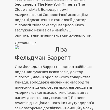
бестселерів The New York Times
та The
Globe and Mail. Володар премії
Американської Соціологічної асоціації за
видатні досягнення в соціології, доктор
філології Університету Ватерлоо. Його
заслужено називають найбільш
оригінальним американським журналістом.
Детальніше
Ліза
Фельдман Барретт
Ліза Фельдман Барретт — одна з найбільш
видатних сучасних психологів, доктор
філософії, член Королівського товариства
Канади, володарка численних нагород та
почесних відзнак, серед яких: нагорода від
Американської психологічної асоціації за
вагомі досягнення у психології, Pioneer
Award від Національного інституту здоров’я
за новаторське дослідження емоцій у мозку