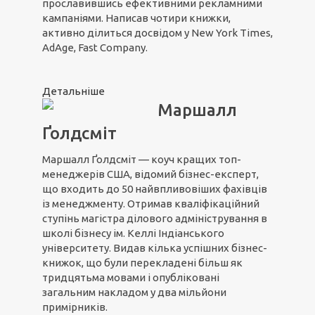
прославившись ефективними рекламними
кампаніями. Написав чотири книжки,
активно ділиться досвідом у New York Times,
AdAge, Fast Company.
Детальніше
Маршалл
Ґолдсміт
Маршалл Ґолдсміт — коуч кращих топ-
менеджерів США, відомий бізнес-експерт,
що входить до 50 найвпливовіших фахівців
із менеджменту. Отримав кваліфікаційний
ступінь магістра ділового адміністрування в
школі бізнесу ім. Келлі Індіанського
університету. Видав кілька успішних бізнес-
книжок, що були перекладені більш як
тридцятьма мовами і опубліковані
загальним накладом у два мільйони
примірників.