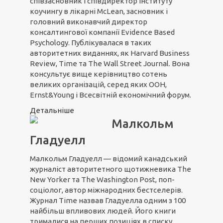
співзасновник і співдиректор Інституту
коучингу в лікарні McLean, засновник і
головний виконавчий директор
консалтингової компанії Evidence Based
Psychology. Публікувалася в таких
авторитетних виданнях, як Harvard Business
Review, Time та The Wall Street Journal. Вона
консультує вище керівництво сотень
великих організацій, серед яких ООН,
Ernst&Young і Всесвітній економічний форум.
Детальніше
Малкольм
Гладуелл
Малкольм Гладуелл — відомий канадський
журналіст авторитетного щотижневика The
New Yorker та The Washington Post, поп-
соціолог, автор міжнародних бестселерів.
Журнал Time назвав Гладуелла одним з 100
найбільш впливових людей. Його книги
трималися на перших позиціях в списку