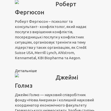
Роберт
Фергюсон
Роберт Фергюсон – психолог та
консультант- конфліктолог, який надає
послуги з вирішення конфліктів,
посередницькі послуги у конфліктних
ситуаціях, організовує тренінги на тему
лідерства у таких організаціях, як Credit
Suisse USA, Merrill Lynch, Ahlstrom,
Kennametal, KBI Biopharma та Aegon.
Детальніше
Джеймі
Голмз
Джеймі Голмз — науковий співробітник
фонду «Нова Америка» і колишній науковий
координатор економічного факультету
Гарвардського університету. Здобув ступінь