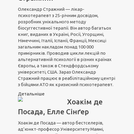
Олександр Стражний — лікар-
психотерапевт з 25-річним досвідом,
розробник унікального методу
біосуггестивної терапії. Він автор багатьох
книг, виданих в Україні, Росії, Угорщині,
Німеччині, Італії, Іспанії, Франції, Мексиці
загальним накладом понад 100 000
примірників. Проводив цикли лекцій по
альтернативній психології в різних країнах
Європы, а також в Стендфордському
університеті, США. Зараз Олександр
Стражний працює в реабілітаційному центрі
з бійцями АТО як кризисний психотерапевт.
Детальніше
Хоакім де
Посада, Елле Сінґер
Хоакім де Посада — автор бестселерів,
ад’юнкт-професор Університету Маямі,