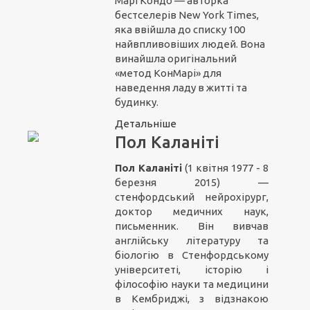
Марі Кондо — авторка
бестселерів New York Times,
яка ввійшла до списку 100
найвпливовіших людей. Вона
винайшла оригінальний
«метод КонМарі» для
наведення ладу в житті та
будинку.
Детальніше
Пол Каланіті
Пол Каланіті
(1 квітня 1977 - 8
березня 2015) —
стенфордський нейрохірург,
доктор медичних наук,
письменник. Він вивчав
англійську літературу та
біологію в Стенфордському
університеті, історію і
філософію науки та медицини
в Кембриджі, з відзнакою