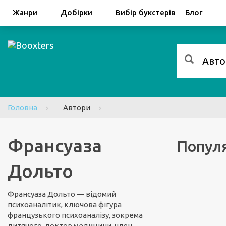
Facebook
Google
Жанри
Добірки
Вибір букстерів
Блог
Головна
Автори
Франсуаза
Популя
Дольто
Франсуаза Дольто — відомий
психоаналітик, ключова фігура
французького психоаналізу, зокрема
дитячого, доктор медицини, член