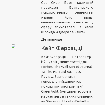
Сер Сиріл Берт, колишній
президент Британського
психологічного товариства,
назвав його праці
«найважливішим внеском у
сферу психотерапії з часів
Фройда, Адлера та Юнга».
Детальніше
Кейт Феррацці
Кейт Феррацці — нетворкер
№ 1 у світі, пише статті для
Forbes, The Wall Street Journal
та The Harvard Business
Review. Засновник і
генеральний директор
консалтингової компанії
Greenlight, був директором із
маркетингу в таких компаніях,
як Starwood Hotels і Deloitte