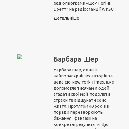
радіопрограми «Шоу Регіни
Бретт» на радіостанції WKSU.
Детальніше
Барбара Шер
Барбара Шер, один із
найпопулярніших авторів
з
а
вер
сією N
ew York Time
s, вже
допомогла тисячам людей
згадати свої мрії, подолати
страхи та відшукати сенс
життя. Протягом 40 років її
поради перетворюють
бажання і фантазії на
конкретні результати. Цю