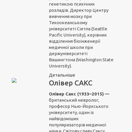
генетикою психічних
розладів. Директор Центру
вивчення мозку при
Тихоокеанському
університеті Сіетла (Seattle
Pacific University), керівник
відділення біоінженерії
медичної школи при
держуніверситеті
Вашингтона (Washington State
University).
Детальніше
Олівер САКС
Олівер Сакс (1933–2015) —
британський невролог,
професор Нью-Йоркського
університету, один із
найвідоміших
популяризаторів медичної
науки. Світову славу Саксу