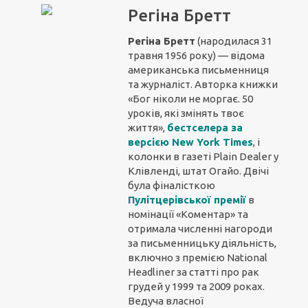
Регіна Бретт
Регіна Бретт
(народилася 31
травня 1956 року) — відома
американська письменниця
та журналіст. Авторка книжки
«Бог ніколи не моргає. 50
уроків, які змінять твоє
життя»,
бестселера за
версією New York Times
, і
колонки в газеті Plain Dealer у
Клівленді, штат Огайо. Двічі
була фіналісткою
Пулітцерівської премії
в
номінації «Коментар» та
отримала численні нагороди
за письменницьку діяльність,
включно з премією National
Headliner за статті про рак
грудей у 1999 та 2009 роках.
Ведуча власної