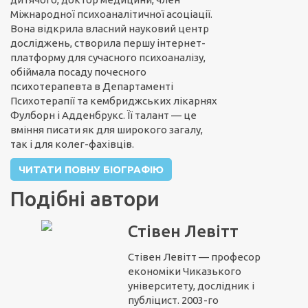
Міжнародної психоаналітичної асоціації.
Вона відкрила власний науковий центр
досліджень, створила першу інтернет-
платформу для сучасного психоаналізу,
обіймала посаду почесного
психотерапевта в Департаменті
Психотерапії та кембриджських лікарнях
Фулборн і Адденбрукс. Її талант — це
вміння писати як для широкого загалу,
так і для колег-фахівців.
ЧИТАТИ ПОВНУ БІОГРАФІЮ
Подібні автори
Стівен Левітт
Стівен Левітт — професор
економіки Чиказького
університету, дослідник і
публіцист. 2003-го