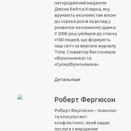
нагороджений медаллю
Джона Бейтса Кларка, яку
вручають економістам віком
до сорока років за вклад у
розвиток економічної думки.
У 2006 році увійшов до списку
«100 людей, що формують
наш світ» за версією журналу
Time. Співавтор бестселерів
«Фрікономіка» та
«СуперФрікономіка».
Детальніше
Роберт Фергюсон
Роберт Фергюсон – психолог
та консультант-
конфліктолог, який надає
послуги з вирішення