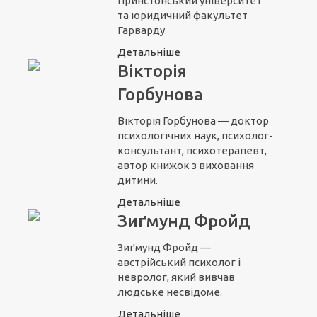
Принстонський університет
та юридичний факультет
Гарварду.
Детальніше
Вікторія
Горбунова
Вікторія Горбунова — доктор
психологічних наук, психолог-
консультант, психотерапевт,
автор книжок з виховання
дитини.
Детальніше
Зиґмунд Фройд
Зиґмунд Фройд —
австрійський психолог і
невролог, який вивчав
людське несвідоме.
Детальніше