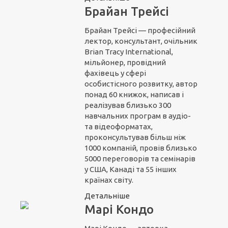
Брайан Трейсі
Брайан Трейсі — професійний
лектор, консультант, очільник
Brian Tracy International,
мільйонер, провідний
фахівець у сфері
особистісного розвитку, автор
понад 60 книжок, написав і
реалізував близько 300
навчальних програм в аудіо-
та відеоформатах,
проконсультував більш ніж
1000 компаній, провів близько
5000 переговорів та семінарів
у США, Канаді та 55 інших
країнах світу.
Детальніше
Марі Кондо