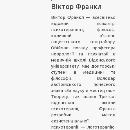
Віктор Франкл
Віктор Франкл — всесвітньо
відомий психіатр,
психотерапевт, філософ,
колишній в’язень
нацистського концтабору.
Обіймав посаду професора
неврології та психіатрії в
медичній школі Віденського
університету, має докторські
ступені в медицині та
філософії. Володар
австрійського почесного
знака «За науку й мистецтво».
Творець так званої Третьої
віденської школи
психотерапії, Франкл
розробив метод
екзистенціальної
психотерапії — логотерапію.