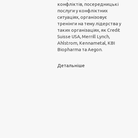
конфліктів, посередницькі
послуги у конфліктних
ситуаціях, організовує
тренінги на тему лідерства у
таких організаціях, як Credit
Suisse USA, Merrill Lynch,
Ahlstrom, Kennametal, KBI
Biopharma та Aegon.
Детальніше