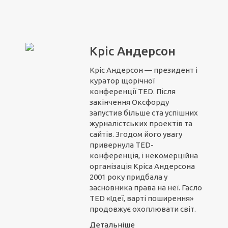
Кріс Андерсон
Кріс Андерсон — президент і
куратор щорічної
конференції TED. Після
закінчення Оксфорду
запустив більше ста успішних
журналістських проектів та
сайтів. Згодом його увагу
привернула TED-
конференція, і некомерційна
організація Кріса Андерсона
2001 року придбала у
засновника права на неї. Гасло
TED «Ідеї, варті поширення»
продовжує охоплювати світ.
Детальніше