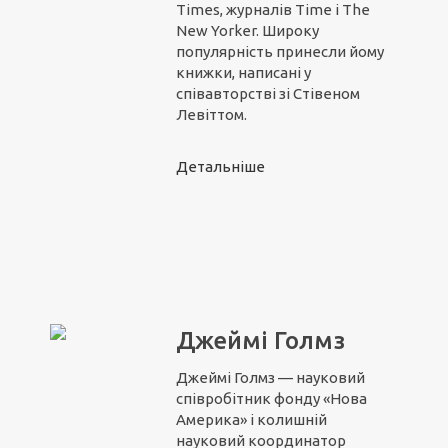
Times, журналів Time і The
New Yorker. Широку
популярність принесли йому
книжки, написані у
співавторстві зі Стівеном
Левіттом.
Детальніше
Джеймі Голмз
Джеймі Голмз — науковий
співробітник фонду «Нова
Америка» і колишній
науковий координатор