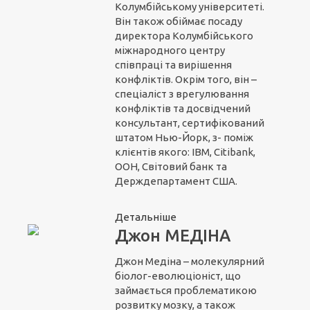
Колумбійському університеті.
Він також обіймає посаду
директора Колумбійського
міжнародного центру
співпраці та вирішення
конфліктів. Окрім того, він –
спеціаліст з врегулювання
конфліктів та досвідчений
консультант, сертифікований
штатом Нью-Йорк, з- поміж
клієнтів якого: IBM, Citibank,
ООН, Світовий банк та
Держдепартамент США.
Детальніше
Джон МЕДІНА
Джон Медіна – молекулярний
біолог-еволюціоніст, що
займається проблематикою
розвитку мозку, а також