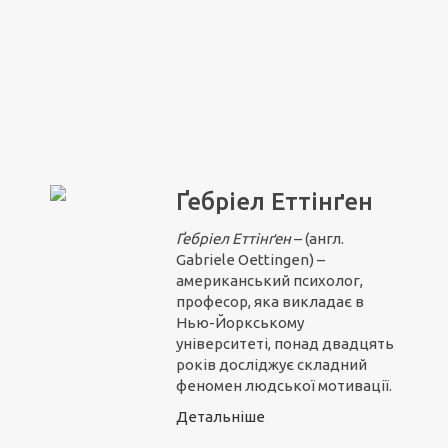
Ґебріел Еттінґен
Ґебріел Ет
т
інґен
– (англ.
Gabriele Oettingen) –
американський психолог,
професор, яка викладає в
Нью-Йоркському
університеті, понад двадцять
років досліджує складний
феномен людської мотивації.
Детальніше