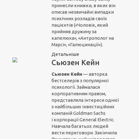
принесли книжки, в яких він
описав незвичайні випадки
психічних розладів своїх
пацієнтів («Чоловік, який
прийняв дружину за
капелюха», «Антрополог на
Марсі», «Галюцинації»).
Детальніше
Сьюзен Кейн
Сьюзен Кейн
— авторка
бестселерів з популярної
психології. Займалася
корпоративним правом,
представляла інтереси однієї
з найбільших інвестиційних
компаній Goldman Sachs
і корпорації General Electric.
Навчала багатьох людей
вести переговори. Закінчила