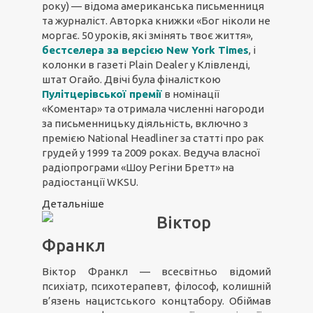
року) — відома американська письменниця
та журналіст. Авторка книжки «Бог ніколи не
моргає. 50 уроків, які змінять твоє життя»,
бестселера за версією New York Times
, і
колонки в газеті Plain Dealer у Клівленді,
штат Огайо. Двічі була фіналісткою
Пулітцерівської премії
в номінації
«Коментар» та отримала численні нагороди
за письменницьку діяльність, включно з
премією National Headliner за статті про рак
грудей у 1999 та 2009 роках. Ведуча власної
радіопрограми «Шоу Регіни Бретт» на
радіостанції WKSU.
Детальніше
Віктор
Франкл
Віктор Франкл — всесвітньо відомий
психіатр, психотерапевт, філософ, колишній
в’язень нацистського концтабору. Обіймав