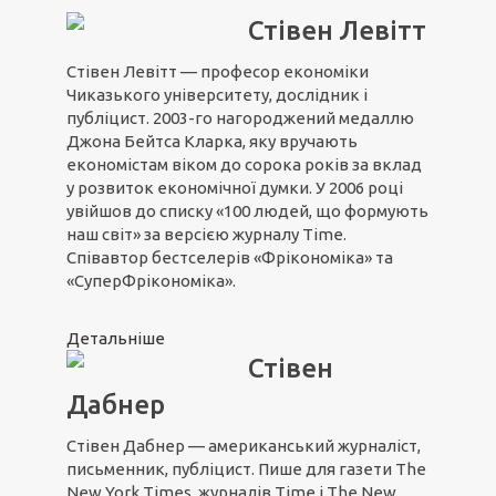
Стівен Левітт
Стівен Левітт — професор економіки
Чиказького університету, дослідник і
публіцист. 2003-го нагороджений медаллю
Джона Бейтса Кларка, яку вручають
економістам віком до сорока років за вклад
у розвиток економічної думки. У 2006 році
увійшов до списку «100 людей, що формують
наш світ» за версією журналу Time.
Співавтор бестселерів «Фрікономіка» та
«СуперФрікономіка».
Детальніше
Стівен
Дабнер
Стівен Дабнер — американський журналіст,
письменник, публіцист. Пише для газети The
New York Times, журналів Time і The New