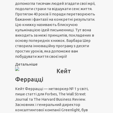
допомогла тисячам людей згадати свої мрії,
подолати страхи та відшукати сенс життя.
Протягом 40 років її поради перетворюють
бажання і фантазії на конкретні результати.
Цю книжку називають блискучою
кульмінацією ідей письменниці. Тут вона
виходить за межі принципів, покладених в
основу попередніх книжок. Барбара Шер
створила інноваційну програму з десяти
простих уроків, яка допоможе вам
побудувати життя своєї мрії!
Детальніше
Кейт
Феррацці
Кейт Феррацці — нетворкер № 1 у світі,
пише статті для Forbes, The Wall Street
Journal та The Harvard Business Review.
Засновник і генеральний директор
консалтингової компанії Greenlight, був