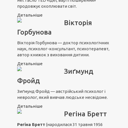
неї. Гасло TED «Ідеї, варті поширення»
продовжує охоплювати світ.
Детальніше
Вікторія
Горбунова
Вікторія Горбунова — доктор психологічних
наук, психолог-консультант, психотерапевт,
автор книжок з виховання дитини.
Детальніше
Зиґмунд
Фройд
Зиґмунд Фройд — австрійський психолог і
невролог, який вивчав людське несвідоме.
Детальніше
Регіна Бретт
Регіна Бретт
(народилася 31 травня 1956