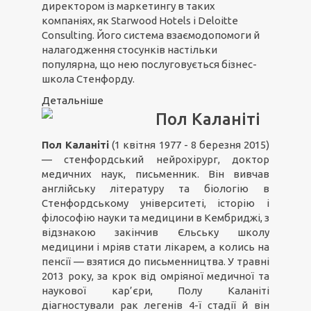
директором із маркетингу в таких
компаніях, як Starwood Hotels і Deloitte
Consulting. Його система взаємодопомоги й
налагодження стосунків настільки
популярна, що нею послуговується бізнес-
школа Стенфорду.
Детальніше
Пол Каланіті
Пол Каланіті
(1 квітня 1977 - 8 березня 2015)
— стенфордський нейрохірург, доктор
медичних наук, письменник. Він вивчав
англійську літературу та біологію в
Стенфордському університеті, історію і
філософію науки та медицини в Кембриджі, з
відзнакою закінчив Єльську школу
медицини і мріяв стати лікарем, а колись на
пенсії — взятися до письменництва. У травні
2013 року, за крок від омріяної медичної та
наукової кар’єри, Полу Каланіті
діагностували рак легенів 4-ї стадії й він