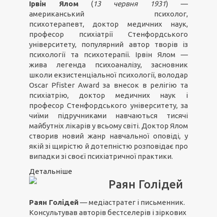
Ірвін Ялом
(
13 червня 1931
) —
американський психолог,
психотерапевт, доктор медичних наук,
професор психіатрії Стенфордського
університету, популярний автор творів із
психології та психотерапії. Ірвін Ялом —
жива легенда психоаналізу, засновник
школи екзистенціальної психології, володар
Oscar Pfister Award за внесок в релігію та
психіатрію, доктор медичних наук і
професор Стенфордського університету, за
чиїми підручниками навчаються тисячі
майбутніх лікарів у всьому світі. Доктор Ялом
створив новий жанр навчальної оповіді, у
якій зі щирістю й дотепністю розповідає про
випадки зі своєї психіатричної практики.
Детальніше
Раян Голідей
Раян Голідей
— медіастратег і письменник.
Консультував авторів бестселерів і зіркових