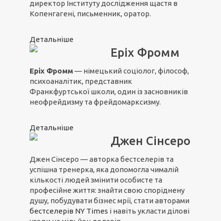
директор Інституту дослідження щастя в
Копенгагені, письменник, оратор.
Детальніше
Еріх Фромм
Еріх Фромм
— німецький соціолог, філософ,
психоаналітик, представник
Франкфуртської школи, один із засновників
неофрейдизму та фрейдомарксизму.
Детальніше
Джен Сінсеро
Джен Сінсеро — авторка бестселерів та
успішна тренерка, яка допомогла чималій
кількості людей змінити особисте та
професійне життя: знайти свою споріднену
душу, побудувати бізнес мрії, стати авторами
бестселерів NY Times
і навіть укласти ділові