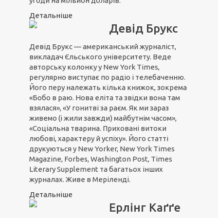
угоди на мільйон доларів.
Детальніше
Девід Брукс
Девід Брукс — американський журналіст,
викладач Єльського університету. Веде
авторську колонку у New York Times,
регулярно виступає по радіо і телебаченню.
Його перу належать кілька книжок, зокрема
«Бобо в раю. Нова еліта та звідки вона там
взялася», «У гонитві за раєм. Як ми зараз
живемо (і жили завжди) майбутнім часом»,
«Соціальна тварина. Приховані витоки
любові, характеру й успіху». Його статті
друкуються у New Yorker, New York Times
Magazine, Forbes, Washington Post, Times
Literary Supplement та багатьох інших
журналах. Живе в Меріленді.
Детальніше
Ерлінг Каґґе