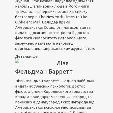
Журнал Time назвав Гладуелла одним з 100
найбільш впливових людей. Його книги
трималися на перших позиціях в списку
бестселерів The New York Times
та The
Globe and Mail. Володар премії
Американської Соціологічної асоціації за
видатні досягнення в соціології, доктор
філології Університету Ватерлоо. Його
заслужено називають найбільш
оригінальним американським журналістом.
Детальніше
Ліза
Фельдман Барретт
Ліза Фельдман Барретт — одна з найбільш
видатних сучасних психологів, доктор
філософії, член Королівського товариства
Канади, володарка численних нагород та
почесних відзнак, серед яких: нагорода від
Американської психологічної асоціації за
вагомі досягнення у психології, Pioneer