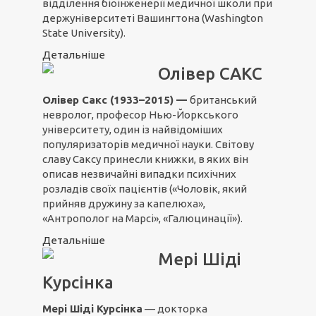
відділення біоінженерії медичної школи при
держуніверситеті Вашингтона (Washington
State University).
Детальніше
Олівер САКС
Олівер Сакс (1933–2015) —
британський
невролог, професор Нью-Йоркського
університету, один із найвідоміших
популяризаторів медичної науки. Світову
славу Саксу принесли книжки, в яких він
описав незвичайні випадки психічних
розладів своїх пацієнтів («Чоловік, який
прийняв дружину за капелюха»,
«Антрополог на Марсі», «Галюцинації»).
Детальніше
Мері Шіді
Курсінка
Мері Шіді Курсінка
— докторка