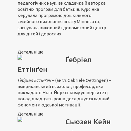
педагогічних наук, викладачка й авторка
освітніх програм для батьків. Курсінка
керувала програмою дошкільного
сімейного виховання штату Міннесота,
заснувала виховний і допомоговий центр
для дітей і дорослих.
Детальніше
Ґебріел
Еттінґен
Ґебріел Ет
т
інґен
– (англ. Gabriele Oettingen) –
американський психолог, професор, яка
викладає в Нью-Йоркському університеті,
понад двадцять років досліджує складний
феномен людської мотивації.
Детальніше
Сьюзен Кейн