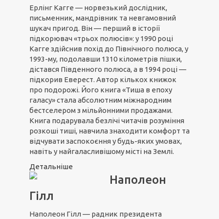
Ерлінг Кагге — норвезький дослідник,
письменник, мандрівник та невгамовний
шукач пригод. Він — перший в історії
підкорювач «трьох полюсів»: у 1990 році
Кагге здійснив похід до Північного полюса, у
1993-му, подолавши 1310 кілометрів пішки,
дістався Південного полюса, а в 1994 році —
підкорив Еверест. Автор кількох книжок
про подорожі. Його книга «Тиша в епоху
галасу» стала абсолютним міжнародним
бестселером з мільйонними продажами.
Книга подарувала безлічі читачів розуміння
розкоші тиші, навчила знаходити комфорт та
відчувати заспокоєння у будь-яких умовах,
навіть у найгаласливішому місті на Землі.
Детальніше
Наполеон
Гілл
Наполеон Гілл — радник президента