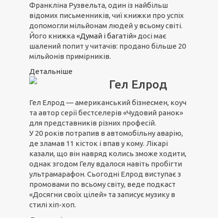
Франкліна Рузвельта, один із найбільш
відомих письменників, чиї книжки про успіх
допомогли мільйонам людей у всьому світі.
Його книжка
«Думай і багатій»
досі має
шалений попит у читачів: продано більше 20
мільйонів примірників.
Детальніше
Гел Елрод
Гел Елрод — американський бізнесмен, коуч
та автор серії бестселерів «Чудовий ранок»
для представників різних професій.
У 20 років потрапив в автомобільну аварію,
де зламав 11 кісток і впав у кому. Лікарі
казали, що він навряд колись зможе ходити,
однак згодом Гелу вдалося навіть пробігти
ультрамарафон. Сьогодні Елрод виступає з
промовами по всьому світу, веде подкаст
«Досягни своїх цілей» та записує музику в
стилі хіп-хоп.