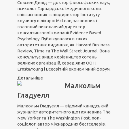
Сьюзен Девід — доктор філософських наук,
психолог Гарвардської медичної школи,
співзасновник і співдиректор Інституту
коучингу в лікарні McLean, засновник і
головний виконавчий директор
консалтингової компанії Evidence Based
Psychology. Публікувалася в таких
авторитетних виданнях, як Harvard Business
Review, Time та The Wall Street Journal. Вона
консультує вище керівництво сотень
великих організацій, серед яких ООН,
Ernst&Young і Всесвітній економічний форум.
Детальніше
Малкольм
Гладуелл
Малкольм Гладуелл — відомий канадський
журналіст авторитетного щотижневика The
New Yorker та The Washington Post, поп-
соціолог, автор міжнародних бестселерів.