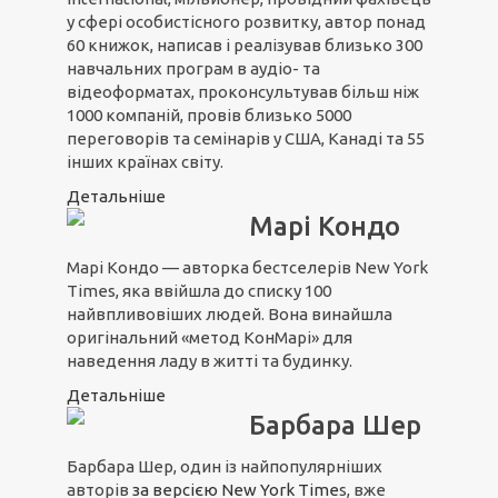
у сфері особистісного розвитку, автор понад
60 книжок, написав і реалізував близько 300
навчальних програм в аудіо- та
відеоформатах, проконсультував більш ніж
1000 компаній, провів близько 5000
переговорів та семінарів у США, Канаді та 55
інших країнах світу.
Детальніше
Марі Кондо
Марі Кондо — авторка бестселерів New York
Times, яка ввійшла до списку 100
найвпливовіших людей. Вона винайшла
оригінальний «метод КонМарі» для
наведення ладу в житті та будинку.
Детальніше
Барбара Шер
Барбара Шер, один із найпопулярніших
авторів
з
а вер
сією N
ew York Time
s, вже