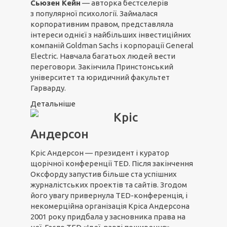
Сьюзен Кейн
— авторка бестселерів
з популярної психології. Займалася
корпоративним правом, представляла
інтереси однієї з найбільших інвестиційних
компаній Goldman Sachs і корпорації General
Electric. Навчала багатьох людей вести
переговори. Закінчила Принстонський
університет та юридичний факультет
Гарварду.
Детальніше
Кріс
Андерсон
Кріс Андерсон — президент і куратор
щорічної конференції TED. Після закінчення
Оксфорду запустив більше ста успішних
журналістських проектів та сайтів. Згодом
його увагу привернула TED-конференція, і
некомерційна організація Кріса Андерсона
2001 року придбала у засновника права на