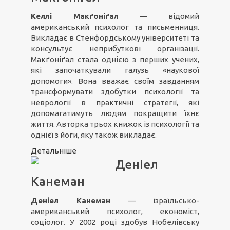
Келлі Макґоніґал
— відомий
американський психолог та письменниця.
Викладає в Стенфордському університеті та
консультує неприбуткові організації.
Макґоніґал стала однією з перших учених,
які започаткували галузь «наукової
допомоги». Вона вважає своїм завданням
трансформувати здобутки психології та
неврології в практичні стратегії, які
допомагатимуть людям покращити їхнє
життя. Авторка трьох книжок із психології та
однієї з йоги, яку також викладає.
Детальніше
Деніел
Канеман
Деніел Канеман
— ізраїльсько-
американський психолог, економіст,
соціолог. У 2002 році здобув Нобелівську