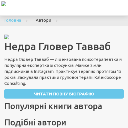
To
nav
Головна
Автори
Недра Гловер Тавваб
Недра Гловер Тавваб — ліцензована психотерапевтка й
популярна експертка зі стосунків. Майже 2 млн
підписників в Instagram. Практикує терапію протягом 15
років. Заснувала практики групової терапії Kaleidoscope
Consulting.
ЧИТАТИ ПОВНУ БІОГРАФІЮ
Популярні книги автора
Подібні автори