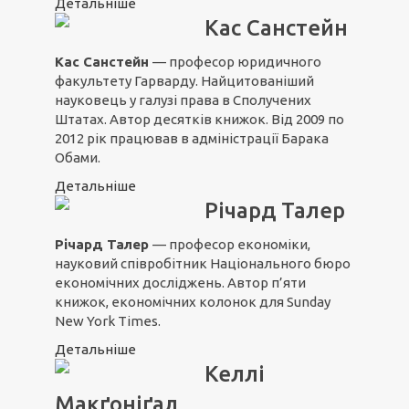
Детальніше
Кас Санстейн
Кас Санстейн
— професор юридичного
факультету Гарварду. Найцитованіший
науковець у галузі права в Сполучених
Штатах. Автор десятків книжок. Від 2009 по
2012 рік працював в адміністрації Барака
Обами.
Детальніше
Річард Талер
Річард Талер
— професор економіки,
науковий співробітник Національного бюро
економічних досліджень. Автор п’яти
книжок, економічних колонок для Sunday
New York Times.
Детальніше
Келлі
Макґоніґал