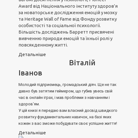
Award від Національного інституту здоров’я
за новаторське дослідження емоцій у мозку
та Heritage Wall of Fame від Фонду розвитку
особистості та соціальної психології.
Більшість досліджень Барретт присвячені
вивченню природи емоцій та їхньої ролі у
повсякденному житті.
Детальніше
Віталій
Іванов
Молодий підприємець, громадський діяч. Ще не так
давно був затятим геймером, що губив увесь свій
час в онлайн іграх, і мав проблеми з навчанням і
здоров’ям.
У цій книзі я передаю вам власний досвід швидкого
розвитку фундаментальних навичок, на базі яких
кожен з вас зможе побудувати своє успішне життя!
Детальніше