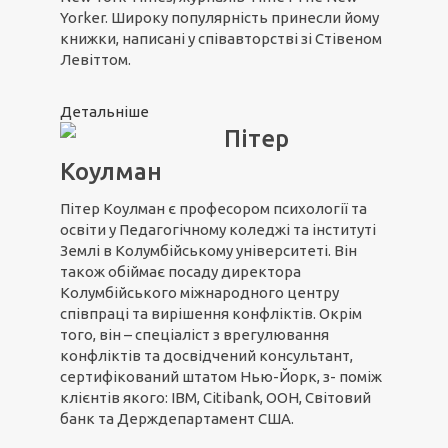
Yorker. Широку популярність принесли йому
книжки, написані у співавторстві зі Стівеном
Левіттом.
Детальніше
Пітер
Коулман
Пітер Коулман є професором психології та
освіти у Педагогічному коледжі та інституті
Землі в Колумбійському університеті. Він
також обіймає посаду директора
Колумбійського міжнародного центру
співпраці та вирішення конфліктів. Окрім
того, він – спеціаліст з врегулювання
конфліктів та досвідчений консультант,
сертифікований штатом Нью-Йорк, з- поміж
клієнтів якого: IBM, Citibank, ООН, Світовий
банк та Держдепартамент США.