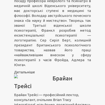
посаду професора неврології та психіатрії в
медичній школі Віденського університету,
має докторські ступені в медицині та
філософії. Володар австрійського почесного
знака «За науку й мистецтво». Творець так
званої Третьої віденської школи
психотерапії, Франкл розробив метод
екзистенціальної психотерапії —
логотерапію. Сер Сиріл Берт, колишній
президент Британського психологічного
товариства, назвав його праці
«найважливішим внеском у сферу
психотерапії з часів Фройда, Адлера та
Юнга».
Детальніше
Брайан
Трейсі
Брайан Трейсі — професійний лектор,
консультант, очільник Brian Tracy
International, мільйонер, провідний фахівець