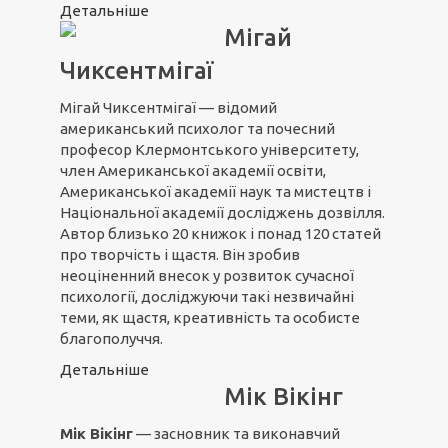
Детальніше
Мігай
Чиксентмігаї
Мігай Чиксентмігаї — відомий
американський психолог та почесний
професор Клермонтського університету,
член Американської академії освіти,
Американської академії наук та мистецтв і
Національної академії досліджень дозвілля.
Автор близько 20 книжок і понад 120 статей
про творчість і щастя. Він зробив
неоціненний внесок у розвиток сучасної
психології, досліджуючи такі незвичайні
теми, як щастя, креативність та особисте
благополуччя.
Детальніше
Мік Вікінг
Мік Вікінг
— засновник та виконавчий