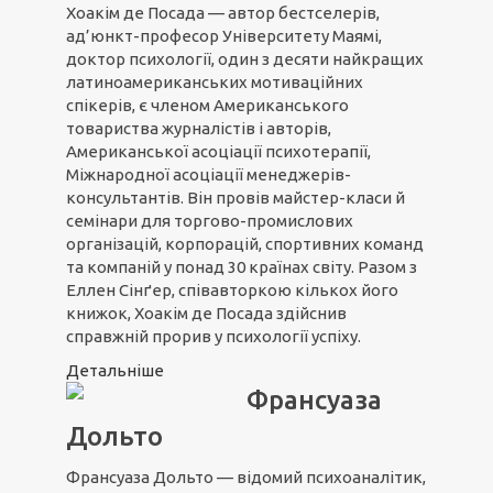
Хоакім де Посада — автор бестселерів,
ад’юнкт-професор Університету Маямі,
доктор психології, один з десяти найкращих
латиноамериканських мотиваційних
спікерів, є членом Американського
товариства журналістів і авторів,
Американської асоціації психотерапії,
Міжнародної асоціації менеджерів-
консультантів. Він провів майстер-класи й
семінари для торгово-промислових
організацій, корпорацій, спортивних команд
та компаній у понад 30 країнах світу. Разом з
Еллен Сінґер, співавторкою кількох його
книжок, Хоакім де Посада здійснив
справжній прорив у психології успіху.
Детальніше
Франсуаза
Дольто
Франсуаза Дольто — відомий психоаналітик,