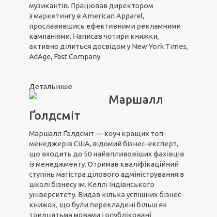
музикантів. Працював директором
з маркетингу в American Apparel,
прославившись ефективними рекламними
кампаніями. Написав чотири книжки,
активно ділиться досвідом у New York Times,
AdAge, Fast Company.
Детальніше
Маршалл
Ґолдсміт
Маршалл Ґолдсміт — коуч кращих топ-
менеджерів США, відомий бізнес-експерт,
що входить до 50 найвпливовіших фахівців
із менеджменту. Отримав кваліфікаційний
ступінь магістра ділового адміністрування в
школі бізнесу ім. Келлі Індіанського
університету. Видав кілька успішних бізнес-
книжок, що були перекладені більш як
тридцятьма мовами і опубліковані