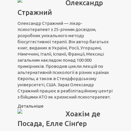
Олександр
Стражний
Олександр Стражний — лікар-
психотерапевт з 25-річним досвідом,
розробник унікального методу
біосуггестивної терапії. Він автор багатьох
книг, виданих в Україні, Росії, Угорщині,
Німеччині, Італії, Іспанії, Франції, Мексиці
загальним накладом понад 100 000
примірників. Проводив цикли лекцій по
альтернативній психології в різних країнах
Європы, а також в Стендфордському
університеті, США. Зараз Олександр
Стражний працює в реабілітаційному центрі
з бійцями АТО як кризисний психотерапевт.
Детальніше
Хоакім де
Посада, Елле Сінґер