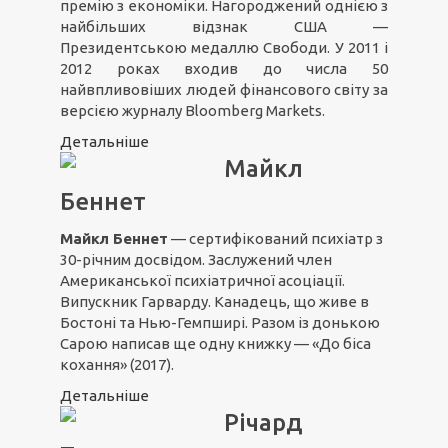
премію з економіки. Нагороджений однією з
найбільших відзнак США —
Президентською медаллю Свободи. У 2011 і
2012 роках входив до числа 50
найвпливовіших людей фінансового світу за
версією журналу Bloomberg Markets.
Детальніше
Майкл
Беннет
Майкл Беннет
— сертифікований психіатр з
30-річним досвідом. Заслужений член
Американської психіатричної асоціації.
Випускник Гарварду. Канадець, що живе в
Бостоні та Нью-Гемпширі. Разом із донькою
Сарою написав ще одну книжку — «До біса
кохання» (2017).
Детальніше
Річард