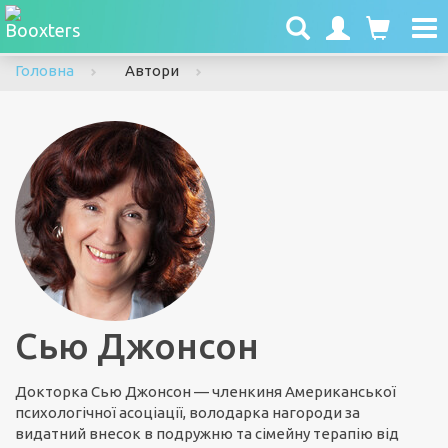
To
nav
Головна
Автори
Сью Джонсон
Докторка Сью Джонсон — членкиня Американської
психологічної асоціації, володарка нагороди за
видатний внесок в подружню та сімейну терапію від