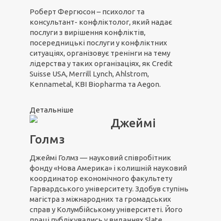
Роберт Фергюсон – психолог та
консультант- конфліктолог, який надає
послуги з вирішення конфліктів,
посередницькі послуги у конфліктних
ситуаціях, організовує тренінги на тему
лідерства у таких організаціях, як Credit
Suisse USA, Merrill Lynch, Ahlstrom,
Kennametal, KBI Biopharma та Aegon.
Детальніше
Джеймі
Голмз
Джеймі Голмз — науковий співробітник
фонду «Нова Америка» і колишній науковий
координатор економічного факультету
Гарвардського університету. Здобув ступінь
магістра з міжнародних та громадських
справ у Колумбійському університеті. Його
праці публікувались у виданнях Slate,