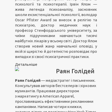
психології та психотерапії. Ірвін Ялом —
жива легенда психоаналізу, засновник
школи екзистенціальної психології, володар
Oscar Pfister Award за внесок в релігію та
психіатрію, доктор медичних наук і
професор Стенфордського університету, за
чиїми підручниками навчаються тисячі
майбутніх лікарів у всьому світі. Доктор Ялом
створив новий жанр навчальної оповіді, у
якій зі щирістю й дотепністю розповідає про
випадки зі своєї психіатричної практики.
Детальніше
Раян Голідей
Раян Голідей
— медіастратег і письменник.
Консультував авторів бестселерів і зіркових
музикантів. Працював директором
з маркетингу в American Apparel,
прославившись ефективними рекламними
кампаніями. Написав чотири книжки,
активно ділиться досвідом у New York Times,