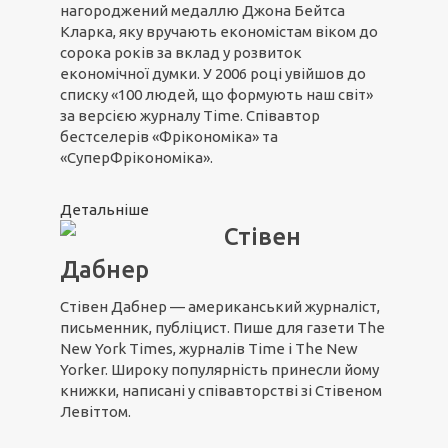
нагороджений медаллю Джона Бейтса
Кларка, яку вручають економістам віком до
сорока років за вклад у розвиток
економічної думки. У 2006 році увійшов до
списку «100 людей, що формують наш світ»
за версією журналу Time. Співавтор
бестселерів «Фрікономіка» та
«СуперФрікономіка».
Детальніше
Стівен
Дабнер
Стівен Дабнер — американський журналіст,
письменник, публіцист. Пише для газети The
New York Times, журналів Time і The New
Yorker. Широку популярність принесли йому
книжки, написані у співавторстві зі Стівеном
Левіттом.