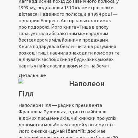
Кагге здійснив похід до Північного полюса, у
1993-му, подолавши 1310 кілометрів пішки,
дістався Південного полюса, а в 1994 році —
підкорив Еверест. Автор кількох книжок
про подорожі. Його книга «Тиша в епоху
галасу» стала абсолютним міжнародним
бестселером з мільйонними продажами.
Книга подарувала безлічі читачів розуміння
розкоші тиші, навчила знаходити комфорт та
відчувати заспокоєння у будь-яких умовах,
навіть у найгаласливішому місті на Землі.
Детальніше
Наполеон
Гілл
Наполеон Гілл — радник президента
Франкліна Рузвельта, один із найбільш
відомих письменників, чиї книжки про успіх
допомогли мільйонам людей у всьому світі.
Його книжка
«Думай і багатій»
досі має
шалений попит у читачів: продано більше 20