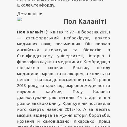
школа Стенфорду.
Детальніше
Пол Каланіті
Пол Каланіті
(1 квітня 1977 - 8 березня 2015)
— стенфордський нейрохірург, доктор
медичних наук, письменник. Він вивчав
англійську літературу та біологію в
Стенфордському університеті, історію і
філософію науки та медицини в Кембриджі, з
відзнакою закінчив Єльську школу
медицини і мріяв стати лікарем, а колись на
пенсії — взятися до письменництва. У травні
2013 року, за крок від омріяної медичної та
наукової кар’єри, Полу Каланіті
діагностували рак легенів 4-ї стадії й він
розпочав свою книгу. Крапку в ній поставила
його смерть навесні 2015-го. А за десять
місяців відверта та мужня історія боротьби,
кохання й самовідданої лікарської праці