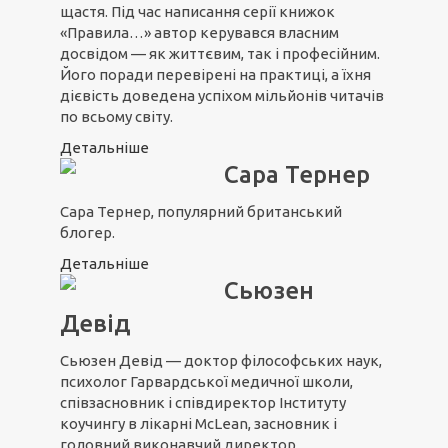
щастя. Під час написання серії книжок
«Правила…» автор керувався власним
досвідом — як життєвим, так і професійним.
Його поради перевірені на практиці, а їхня
дієвість доведена успіхом мільйонів читачів
по всьому світу.
Детальніше
Сара Тернер
Сара Тернер, популярний британський
блогер.
Детальніше
Сьюзен
Девід
Сьюзен Девід — доктор філософських наук,
психолог Гарвардської медичної школи,
співзасновник і співдиректор Інституту
коучингу в лікарні McLean, засновник і
головний виконавчий директор