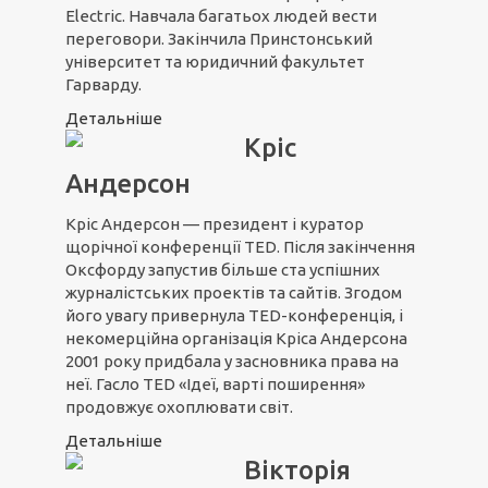
Electric. Навчала багатьох людей вести
переговори. Закінчила Принстонський
університет та юридичний факультет
Гарварду.
Детальніше
Кріс
Андерсон
Кріс Андерсон — президент і куратор
щорічної конференції TED. Після закінчення
Оксфорду запустив більше ста успішних
журналістських проектів та сайтів. Згодом
його увагу привернула TED-конференція, і
некомерційна організація Кріса Андерсона
2001 року придбала у засновника права на
неї. Гасло TED «Ідеї, варті поширення»
продовжує охоплювати світ.
Детальніше
Вікторія