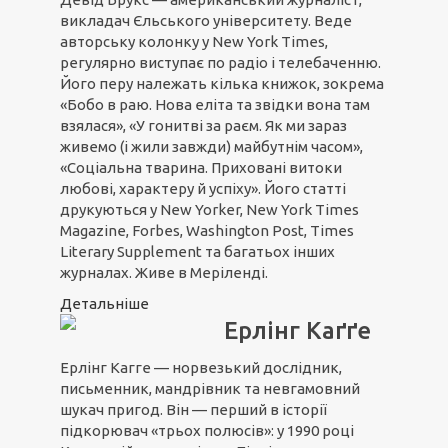
викладач Єльського університету. Веде
авторську колонку у New York Times,
регулярно виступає по радіо і телебаченню.
Його перу належать кілька книжок, зокрема
«Бобо в раю. Нова еліта та звідки вона там
взялася», «У гонитві за раєм. Як ми зараз
живемо (і жили завжди) майбутнім часом»,
«Соціальна тварина. Приховані витоки
любові, характеру й успіху». Його статті
друкуються у New Yorker, New York Times
Magazine, Forbes, Washington Post, Times
Literary Supplement та багатьох інших
журналах. Живе в Меріленді.
Детальніше
Ерлінг Каґґе
Ерлінг Кагге — норвезький дослідник,
письменник, мандрівник та невгамовний
шукач пригод. Він — перший в історії
підкорювач «трьох полюсів»: у 1990 році