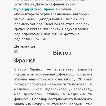
штат Огайо. Двічі була фіналісткою
Пулітцерівської премії
в номінації
«Коментар» та отримала численні нагороди
за письменницьку діяльність, включно з
премією National Headliner за статті про рак
грудей у 1999 та 2009 роках. Ведуча власної
радіопрограми «Шоу Регіни Бретт» на
радіостанції WKSU.
Детальніше
Віктор
Франкл
Віктор Франкл — всесвітньо відомий
психіатр, психотерапевт, філософ, колишній
в’язень нацистського концтабору. Обіймав
посаду професора неврології та психіатрії в
медичній школі Віденського університету,
має докторські ступені в медицині та
філософії. Володар австрійського почесного
знака «За науку й мистецтво». Творець так