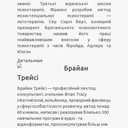
званої Третьої віденської школи
психотерапії, Франкл розробив метод
екзистенціальної психотерапії —
логотерапію. Сер Сиріл Берт, колишній
президент Британського психологічного
товариства, назвав його праці
«найважливішим внеском у сферу
психотерапії з часів Фройда, Адлера та
Юнга».
Детальніше
Брайан
Трейсі
Брайан Трейсі — професійний лектор,
консультант, очільник Brian Tracy
International, мільйонер, провідний фахівець
у сфері особистісного розвитку, автор понад
60 книжок, написав і реалізував близько 300
навчальних програм в аудіо- та
відеоформатах, проконсультував більш ніж