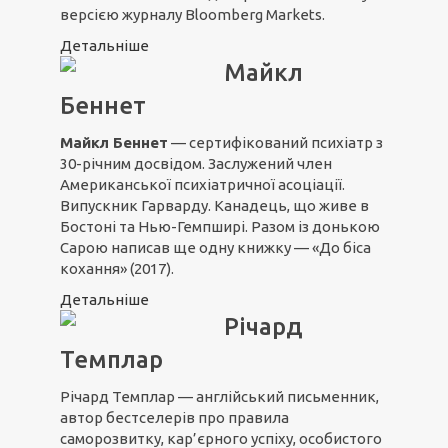
версією журналу Bloomberg Markets.
Детальніше
Майкл
Беннет
Майкл Беннет
— сертифікований психіатр з
30-річним досвідом. Заслужений член
Американської психіатричної асоціації.
Випускник Гарварду. Канадець, що живе в
Бостоні та Нью-Гемпширі. Разом із донькою
Сарою написав ще одну книжку — «До біса
кохання» (2017).
Детальніше
Річард
Темплар
Річард Темплар — англійський письменник,
автор бестселерів про правила
саморозвитку, кар’єрного успіху, особистого