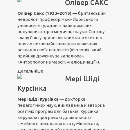
Олівер САКС
Олівер Сакс (1933–2015) —
британський
невролог, професор Нью-Йоркського
університету, один із найвідоміших
популяризаторів медичної науки. Світову
славу Саксу принесли книжки, в яких він
описав незвичайні випадки психічних
розладів своїх пацієнтів («Чоловік, який
прийняв дружину за капелюха»,
«Антрополог на Марсі», «Галюцинації»).
Детальніше
Мері Шіді
Курсінка
Мері Шіді Курсінка
— докторка
педагогічних наук, викладачка й авторка
освітніх програм для батьків. Курсінка
керувала програмою дошкільного
сімейного виховання штату Міннесота,
заснувала виховний і допомоговий центр