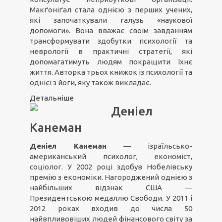
Макґоніґал стала однією з перших учених,
які започаткували галузь «наукової
допомоги». Вона вважає своїм завданням
трансформувати здобутки психології та
неврології в практичні стратегії, які
допомагатимуть людям покращити їхнє
життя. Авторка трьох книжок із психології та
однієї з йоги, яку також викладає.
Детальніше
Деніел
Канеман
Деніел Канеман
— ізраїльсько-
американський психолог, економіст,
соціолог. У 2002 році здобув Нобелівську
премію з економіки. Нагороджений однією з
найбільших відзнак США —
Президентською медаллю Свободи. У 2011 і
2012 роках входив до числа 50
найвпливовіших людей фінансового світу за