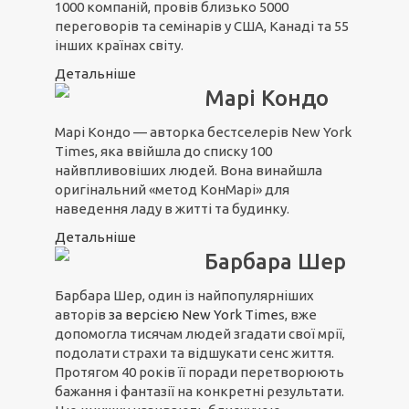
1000 компаній, провів близько 5000
переговорів та семінарів у США, Канаді та 55
інших країнах світу.
Детальніше
Марі Кондо
Марі Кондо — авторка бестселерів New York
Times, яка ввійшла до списку 100
найвпливовіших людей. Вона винайшла
оригінальний «метод КонМарі» для
наведення ладу в житті та будинку.
Детальніше
Барбара Шер
Барбара Шер, один із найпопулярніших
авторів
з
а вер
сією N
ew York Time
s, вже
допомогла тисячам людей згадати свої мрії,
подолати страхи та відшукати сенс життя.
Протягом 40 років її поради перетворюють
бажання і фантазії на конкретні результати.