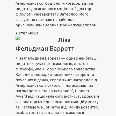
Американської Соціологічної асоціації за
видатні досягнення в соціології, доктор
філології Університету Ватерлоо. Його
заслужено називають найбільш
оригінальним американським журналістом.
Детальніше
Ліза
Фельдман Барретт
Ліза Фельдман Барретт — одна з найбільш
видатних сучасних психологів, доктор
філософії, член Королівського товариства
Канади, володарка численних нагород та
почесних відзнак, серед яких: нагорода від
Американської психологічної асоціації за
вагомі досягнення у психології, Pioneer
Award від Національного інституту здоров’я
за новаторське дослідження емоцій у мозку
та Heritage Wall of Fame від Фонду розвитку
особистості та соціальної психології.