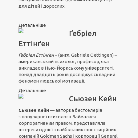
для дітей і дорослих.
Детальніше
Ґебріел
Еттінґен
Ґебріел Ет
т
інґен
– (англ. Gabriele Oettingen) –
американський психолог, професор, яка
викладає в Нью-Йоркському університеті,
понад двадцять років досліджує складний
феномен людської мотивації.
Детальніше
Сьюзен Кейн
Сьюзен Кейн
— авторка бестселерів
з популярної психології. Займалася
корпоративним правом, представляла
інтереси однієї з найбільших інвестиційних
компаній Goldman Sachs і корпорації General