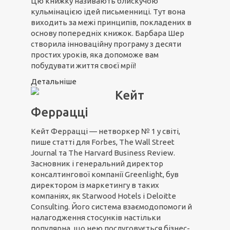
Цю книжку називають блискучою
кульмінацією ідей письменниці. Тут вона
виходить за межі принципів, покладених в
основу попередніх книжок. Барбара Шер
створила інноваційну програму з десяти
простих уроків, яка допоможе вам
побудувати життя своєї мрії!
Детальніше
Кейт
Феррацці
Кейт Феррацці — нетворкер № 1 у світі,
пише статті для Forbes, The Wall Street
Journal та The Harvard Business Review.
Засновник і генеральний директор
консалтингової компанії Greenlight, був
директором із маркетингу в таких
компаніях, як Starwood Hotels і Deloitte
Consulting. Його система взаємодопомоги й
налагодження стосунків настільки
популярна, що нею послуговується бізнес-