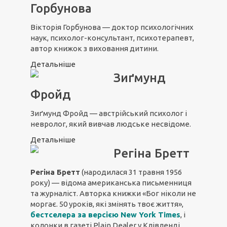
Горбунова
Вікторія Горбунова — доктор психологічних
наук, психолог-консультант, психотерапевт,
автор книжок з виховання дитини.
Детальніше
Зиґмунд
Фройд
Зиґмунд Фройд — австрійський психолог і
невролог, який вивчав людське несвідоме.
Детальніше
Регіна Бретт
Регіна Бретт
(народилася 31 травня 1956
року) — відома американська письменниця
та журналіст. Авторка книжки «Бог ніколи не
моргає. 50 уроків, які змінять твоє життя»,
бестселера за версією New York Times
, і
колонки в газеті Plain Dealer у Клівленді,