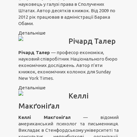
науковець у галузі права в Сполучених
Штатах. Автор десятків книжок. Від 2009 по
2012 рік працював в адміністрації Барака
Обами.
Детальніше
Річард Талер
Річард Талер
— професор економіки,
науковий співробітник Національного бюро
економічних досліджень. Автор п’яти
книжок, економічних колонок для Sunday
New York Times.
Детальніше
Келлі
Макґоніґал
Келлі Макґоніґал
— відомий
американський психолог та письменниця.
Викладає в Стенфордському університеті та
консультує неприбуткові організації.