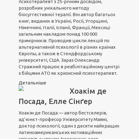
психотерапевт з 25-річним досвідом,
розробник унікального методу
біосуггестивної терапії. Він автор багатьох
книг, виданих в Україні, Росії, Угорщині,
Німеччині, Італії, Іспанії, Франції, Мексиці
загальним накладом понад 100 000
примірників. Проводив цикли лекцій по
альтернативній психології в різних країнах
Європы, а також в Стендфордському
університеті, США. Зараз Олександр
Стражний працює в реабілітаційному центрі
з бійцями АТО як кризисний психотерапевт.
Детальніше
Хоакім де
Посада, Елле Сінґер
Хоакім де Посада — автор бестселерів,
ад’юнкт-професор Університету Маямі,
доктор психології, один з десяти найкращих
латиноамериканських мотиваційних
спікерів, є членом Американського