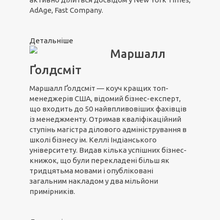
AdAge, Fast Company.
Детальніше
Маршалл
Ґолдсміт
Маршалл Ґолдсміт — коуч кращих топ-
менеджерів США, відомий бізнес-експерт,
що входить до 50 найвпливовіших фахівців
із менеджменту. Отримав кваліфікаційний
ступінь магістра ділового адміністрування в
школі бізнесу ім. Келлі Індіанського
університету. Видав кілька успішних бізнес-
книжок, що були перекладені більш як
тридцятьма мовами і опубліковані
загальним накладом у два мільйони
примірників.