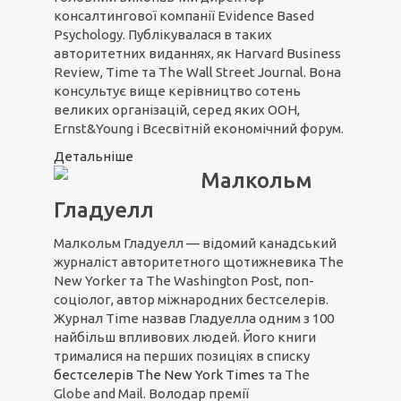
консалтингової компанії Evidence Based
Psychology. Публікувалася в таких
авторитетних виданнях, як Harvard Business
Review, Time та The Wall Street Journal. Вона
консультує вище керівництво сотень
великих організацій, серед яких ООН,
Ernst&Young і Всесвітній економічний форум.
Детальніше
Малкольм
Гладуелл
Малкольм Гладуелл — відомий канадський
журналіст авторитетного щотижневика The
New Yorker та The Washington Post, поп-
соціолог, автор міжнародних бестселерів.
Журнал Time назвав Гладуелла одним з 100
найбільш впливових людей. Його книги
трималися на перших позиціях в списку
бестселерів The New York Times
та The
Globe and Mail. Володар премії