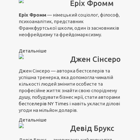
Еріх Фромм
Еріх Фромм
— німецький соціолог, філософ,
психоаналітик, представник
Франкфуртської школи, один із засновників
неофрейдизму та фрейдомарксизму.
Детальніше
Джен Сінсеро
Джен Сінсеро — авторка бестселерів та
успішна тренерка, яка допомогла чималій
кількості людей змінити особисте та
професійне життя: знайти свою споріднену
душу, побудувати бізнес мрії, стати авторами
бестселерів NY Times
і навіть укласти ділові
угоди на мільйон доларів.
Детальніше
Девід Брукс
Девід Брукс — американський журналіст,