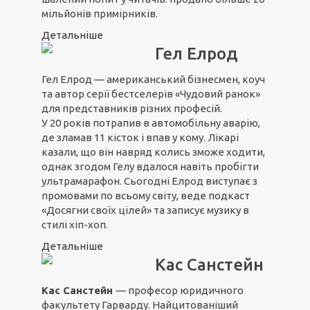
мільйонів примірників.
Детальніше
Гел Елрод
Гел Елрод — американський бізнесмен, коуч
та автор серії бестселерів «Чудовий ранок»
для представників різних професій.
У 20 років потрапив в автомобільну аварію,
де зламав 11 кісток і впав у кому. Лікарі
казали, що він навряд колись зможе ходити,
однак згодом Гелу вдалося навіть пробігти
ультрамарафон. Сьогодні Елрод виступає з
промовами по всьому світу, веде подкаст
«Досягни своїх цілей» та записує музику в
стилі хіп-хоп.
Детальніше
Кас Санстейн
Кас Санстейн
— професор юридичного
факультету Гарварду. Найцитованіший