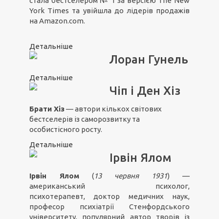
стала бестселером № 1 за версією The New
York Times та увійшла до лідерів продажів
на Amazon.com.
Детальніше
Лоран Гунель
Детальніше
Чіп і Ден Хіз
Брати Хіз
— автори кількох світових
бестселерів із саморозвитку та
особистісного росту.
Детальніше
Ірвін Ялом
Ірвін Ялом
(
13 червня 1931
) —
американський психолог,
психотерапевт, доктор медичних наук,
професор психіатрії Стенфордського
університету, популярний автор творів із