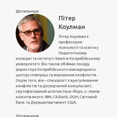
Детальніше
Пітер
Коулман
Пітер Коулман є
професором
психології та освіти у
Педагогічному
коледжі та інституті Землі в Колумбійському
університеті. Він також обіймає посаду
директора Колумбійського міжнародного
центру співпраці та вирішення конфліктів.
Окрім того, він – спеціаліст з врегулювання
конфліктів та досвідчений консультант,
сертифікований штатом Нью-Йорк, з- поміж
клієнтів якого: IBM, Citibank, ООН, Світовий
банк та Держдепартамент США.
Детальніше