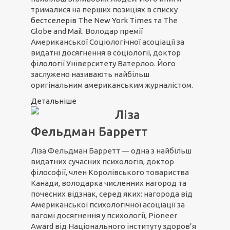
трималися на перших позиціях в списку
бестселерів The New York Times
та The
Globe and Mail. Володар премії
Американської Соціологічної асоціації за
видатні досягнення в соціології, доктор
філології Університету Ватерлоо. Його
заслужено називають найбільш
оригінальним американським журналістом.
Детальніше
Ліза
Фельдман Барретт
Ліза Фельдман Барретт — одна з найбільш
видатних сучасних психологів, доктор
філософії, член Королівського товариства
Канади, володарка численних нагород та
почесних відзнак, серед яких: нагорода від
Американської психологічної асоціації за
вагомі досягнення у психології, Pioneer
Award від Національного інституту здоров’я