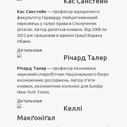
Кас Санстейн
Кас Санстейн
— професор юридичного
факультету Гарварду. Найцитованіший
науковець у галузі права в Сполучених
Штатах. Автор десятків книжок. Від 2009 по
2012 рік працював в адміністрації Барака
Обами.
Детальніше
Річард Талер
Річард Талер
— професор економіки,
науковий співробітник Національного бюро
економічних досліджень. Автор п’яти
книжок, економічних колонок для Sunday
New York Times.
Детальніше
Келлі
Макґоніґал