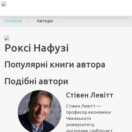
To
nav
Головна
Автори
Роксі Нафузі
Популярні книги автора
Подібні автори
Стівен Левітт
Стівен Левітт —
професор економіки
Чиказького
університету,
дослідник і публіцист.