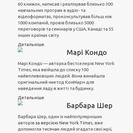
60 книжок, написав і реалізував близько 300
навчальних програм в аудіо- та
відеоформатах, проконсультував більш ніж
1000 компаній, провів близько 5000
переговорів та семінарів у США, Канаді та 55
інших країнах світу.
Детальніше
Марі Кондо
Марі Кондо — авторка бестселерів New York
Times, яка ввійшла до списку 100
найвпливовіших людей. Вона винайшла
оригінальний «метод КонМарі» для
наведення ладу в житті та будинку.
Детальніше
Барбара Шер
Барбара Шер, один із найпопулярніших
авторів
з
а вер
сією N
ew York Time
s, вже
допомогла тисячам людей згадати свої мрії,