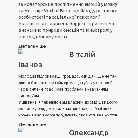
за новаторське дослідження емоцій у мозку
та Heritage Wall of Fame від Фонду розвитку
особистості та соціальної психології.
Більшість досліджень Барретт присвячені
вивченню природи емоцій та їхньої ролі у
повсякденному житті.
Детальніше
Віталій
Іванов
Молодий підприємець, громадський діяч. Ще не так
давно був затятим геймером, що губив увесь свій
час в онлайн іграх, і мав проблеми з навчанням і
здоров’ям.
У цій книзі я передаю вам власний досвід швидкого
розвитку фундаментальних навичок, на базі яких
кожен з вас зможе побудувати своє успішне життя!
Детальніше
Олександр