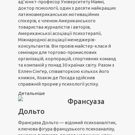
ад’юнкт-професор Університету Маямі,
доктор психології, один з десяти найкращих
латиноамериканських мотиваційних
спікерів, є членом Американського
товариства журналістів і авторів,
Американської асоціації психотерапії,
Міжнародної асоціації менеджерів-
консультантів. Він провів майстер-класи й
семінари для торгово-промислових
організацій, корпорацій, спортивних команд
та компаній у понад 30 країнах світу. Разом з
Еллен Сінґер, співавторкою кількох його
книжок, Хоакім де Посада здійснив
справжній прорив у психології успіху.
Детальніше
Франсуаза
Дольто
Франсуаза Дольто — відомий психоаналітик,
ключова фігура французького психоаналізу,