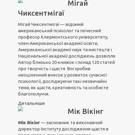
Мігай
Чиксентмігаї
Мігай Чиксентмігаї — відомий
американський психолог та почесний
професор Клермонтського університету,
член Американської академії освіти,
Американської академії наук та мистецтв і
Національної академії досліджень дозвілля.
Автор близько 20 книжок і понад 120 статей
про творчість і щастя. Він зробив
неоціненний внесок у розвиток сучасної
психології, досліджуючи такі незвичайні
теми, як щастя, креативність та особисте
благополуччя.
Детальніше
Мік Вікінг
Мік Вікінг
— засновник та виконавчий
директор Інституту дослідження щастя в