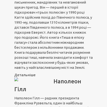
письменник, мандрівник та невгамовний
шукач пригод. Він — перший в історії
підкорювач «трьох полюсів»: у 1990 році
Кагге здійснив похід до Північного полюса, у
1993-му, подолавши 1310 кілометрів пішки,
дістався Південного полюса, а в 1994 році —
підкорив Еверест. Автор кількох книжок
про подорожі. Його книга «Тиша в епоху
галасу» стала абсолютним міжнародним
бестселером з мільйонними продажами.
Книга подарувала безлічі читачів розуміння
розкоші тиші, навчила знаходити комфорт та
відчувати заспокоєння у будь-яких умовах,
навіть у найгаласливішому місті на Землі.
Детальніше
Наполеон
Гілл
Наполеон Гілл — радник президента
Франкліна Рузвельта, один із найбільш