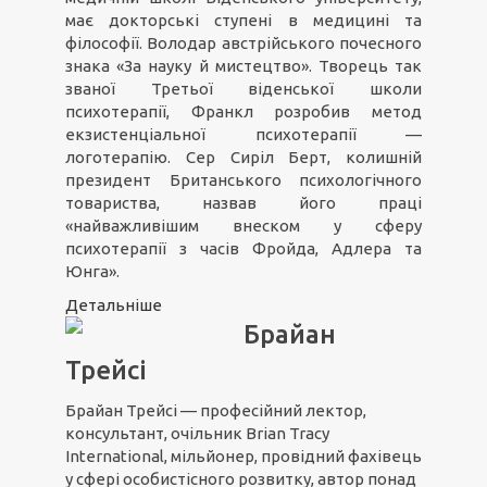
має докторські ступені в медицині та
філософії. Володар австрійського почесного
знака «За науку й мистецтво». Творець так
званої Третьої віденської школи
психотерапії, Франкл розробив метод
екзистенціальної психотерапії —
логотерапію. Сер Сиріл Берт, колишній
президент Британського психологічного
товариства, назвав його праці
«найважливішим внеском у сферу
психотерапії з часів Фройда, Адлера та
Юнга».
Детальніше
Брайан
Трейсі
Брайан Трейсі — професійний лектор,
консультант, очільник Brian Tracy
International, мільйонер, провідний фахівець
у сфері особистісного розвитку, автор понад