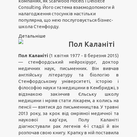
компаніях, як Starwood Hotels і Deloitte
Consulting. Його система взаємодопомоги й
налагодження стосунків настільки
популярна, що нею послуговується бізнес-
школа Стенфорду.
Детальніше
Пол Каланіті
Пол Каланіті
(1 квітня 1977 - 8 березня 2015)
— стенфордський нейрохірург, доктор
медичних наук, письменник. Він вивчав
англійську літературу та біологію в
Стенфордському університеті, історію і
філософію науки та медицини в Кембриджі, з
відзнакою закінчив Єльську школу
медицини і мріяв стати лікарем, а колись на
пенсії — взятися до письменництва. У травні
2013 року, за крок від омріяної медичної та
наукової кар’єри, Полу Каланіті
діагностували рак легенів 4-ї стадії й він
розпочав свою книгу. Крапку в ній поставила