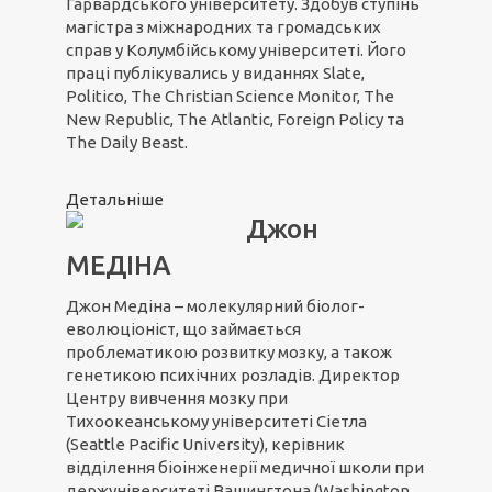
Гарвардського університету. Здобув ступінь
магістра з міжнародних та громадських
справ у Колумбійському університеті. Його
праці публікувались у виданнях Slate,
Politico, The Christian Science Monitor, The
New Republic, The Atlantic, Foreign Policy та
The Daily Beast.
Детальніше
Джон
МЕДІНА
Джон Медіна – молекулярний біолог-
еволюціоніст, що займається
проблематикою розвитку мозку, а також
генетикою психічних розладів. Директор
Центру вивчення мозку при
Тихоокеанському університеті Сіетла
(Seattle Pacific University), керівник
відділення біоінженерії медичної школи при
держуніверситеті Вашингтона (Washington