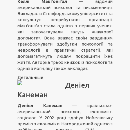
Келлі Макґоніґал
— відомий
американський психолог та письменниця.
Викладає в Стенфордському університеті та
консультує неприбуткові організації.
Макґоніґал стала однією з перших учених,
які започаткували галузь «наукової
допомоги». Вона вважає своїм завданням
трансформувати здобутки психології та
неврології в практичні стратегії, які
допомагатимуть людям покращити їхнє
життя. Авторка трьох книжок із психології та
однієї з йоги, яку також викладає.
Детальніше
Деніел
Канеман
Деніел Канеман
— ізраїльсько-
американський психолог, економіст,
соціолог. У 2002 році здобув Нобелівську
премію з економіки. Нагороджений однією з
найбільших відзнак США —