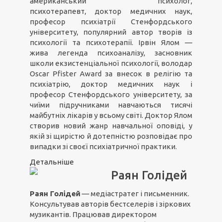
американський психолог,
психотерапевт, доктор медичних наук,
професор психіатрії Стенфордського
університету, популярний автор творів із
психології та психотерапії. Ірвін Ялом —
жива легенда психоаналізу, засновник
школи екзистенціальної психології, володар
Oscar Pfister Award за внесок в релігію та
психіатрію, доктор медичних наук і
професор Стенфордського університету, за
чиїми підручниками навчаються тисячі
майбутніх лікарів у всьому світі. Доктор Ялом
створив новий жанр навчальної оповіді, у
якій зі щирістю й дотепністю розповідає про
випадки зі своєї психіатричної практики.
Детальніше
Раян Голідей
Раян Голідей
— медіастратег і письменник.
Консультував авторів бестселерів і зіркових
музикантів. Працював директором