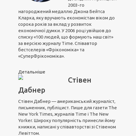
2003-го
нагороджений медаллю Джона Бейтса
Кларка, яку вручають економістам віком до
сорока років за вклад у розвиток
економічної думки. У 2006 році увійшов до
списку «100 людей, що формують наш світ»
за версією журналу Time. Співавтор
бестселерів «Фрікономіка» та
«СуперФрікономіка».
Детальніше
Стівен
Дабнер
Стівен Дабнер — американський журналіст,
письменник, публіцист. Пише для газети The
New York Times, журналів Time і The New
Yorker. Широку популярність принесли йому
книжки, написані у співавторстві зі Стівеном
Левіттом.