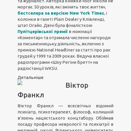
та журналіст. Авторка книжки «Бог ніколи не
моргає. 50 уроків, які змінять твоє життя»,
бестселера за версією New York Times
, і
колонки в газеті Plain Dealer у Клівленді,
штат Огайо. Двічі була фіналісткою
Пулітцерівської премії
в номінації
«Коментар» та отримала численні нагороди
за письменницьку діяльність, включно з
премією National Headliner за статті про рак
грудей у 1999 та 2009 роках. Ведуча власної
радіопрограми «Шоу Регіни Бретт» на
радіостанції WKSU.
Детальніше
Віктор
Франкл
Віктор Франкл — всесвітньо відомий
психіатр, психотерапевт, філософ, колишній
в’язень нацистського концтабору. Обіймав
посаду професора неврології та психіатрії в
медичній школі Віденського університету,