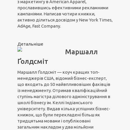
з маркетингу в American Apparel,
прославившись ефективними рекламними
кампаніями. Написав чотири книжки,
активно ділиться досвідом у New York Times,
AdAge, Fast Company.
Детальніше
Маршалл
Ґолдсміт
Маршалл Ґолдсміт — коуч кращих топ-
менеджерів США, відомий бізнес-експерт,
що входить до 50 найвпливовіших фахівців
із менеджменту. Отримав кваліфікаційний
ступінь магістра ділового адміністрування в
школі бізнесу ім. Келлі Індіанського
університету. Видав кілька успішних бізнес-
книжок, що були перекладені більш як
тридцятьма мовами і опубліковані
загальним накладом у два мільйони