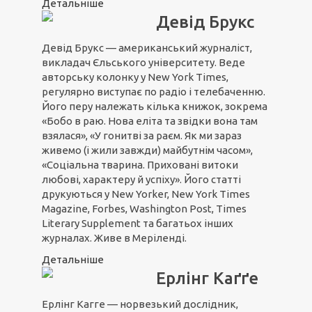
Детальніше
Девід Брукс
Девід Брукс — американський журналіст,
викладач Єльського університету. Веде
авторську колонку у New York Times,
регулярно виступає по радіо і телебаченню.
Його перу належать кілька книжок, зокрема
«Бобо в раю. Нова еліта та звідки вона там
взялася», «У гонитві за раєм. Як ми зараз
живемо (і жили завжди) майбутнім часом»,
«Соціальна тварина. Приховані витоки
любові, характеру й успіху». Його статті
друкуються у New Yorker, New York Times
Magazine, Forbes, Washington Post, Times
Literary Supplement та багатьох інших
журналах. Живе в Меріленді.
Детальніше
Ерлінг Каґґе
Ерлінг Кагге — норвезький дослідник,