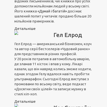
відомих письменників, чиї книжки про успіх
допомогли мільйонам людей у всьому світі.
Його книжка
«Думай і багатій»
досі має
шалений попит у читачів: продано більше 20
мільйонів примірників.
Детальніше
Гел Елрод
Гел Елрод — американський бізнесмен, коуч
та автор серії бестселерів «Чудовий ранок»
для представників різних професій.
У 20 років потрапив в автомобільну аварію,
де зламав 11 кісток і впав у кому. Лікарі
казали, що він навряд колись зможе ходити,
однак згодом Гелу вдалося навіть пробігти
ультрамарафон. Сьогодні Елрод виступає з
промовами по всьому світу, веде подкаст
«Досягни своїх цілей» та записує музику в
стилі хіп-хоп.
Детальніше