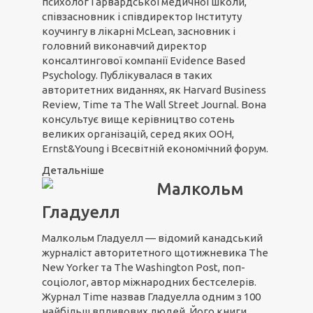
психолог Гарвардської медичної школи,
співзасновник і співдиректор Інституту
коучингу в лікарні McLean, засновник і
головний виконавчий директор
консалтингової компанії Evidence Based
Psychology. Публікувалася в таких
авторитетних виданнях, як Harvard Business
Review, Time та The Wall Street Journal. Вона
консультує вище керівництво сотень
великих організацій, серед яких ООН,
Ernst&Young і Всесвітній економічний форум.
Детальніше
Малкольм
Гладуелл
Малкольм Гладуелл — відомий канадський
журналіст авторитетного щотижневика The
New Yorker та The Washington Post, поп-
соціолог, автор міжнародних бестселерів.
Журнал Time назвав Гладуелла одним з 100
найбільш впливових людей. Його книги