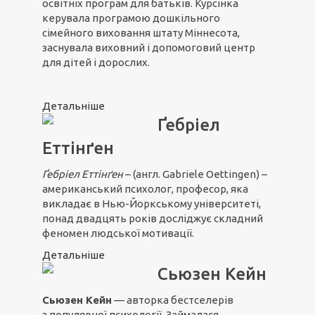
освітніх програм для батьків. Курсінка
керувала програмою дошкільного
сімейного виховання штату Міннесота,
заснувала виховний і допомоговий центр
для дітей і дорослих.
Детальніше
Ґебріел
Еттінґен
Ґебріел Ет
т
інґен
– (англ. Gabriele Oettingen) –
американський психолог, професор, яка
викладає в Нью-Йоркському університеті,
понад двадцять років досліджує складний
феномен людської мотивації.
Детальніше
Сьюзен Кейн
Сьюзен Кейн
— авторка бестселерів
з популярної психології. Займалася