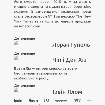
його смерть навесні 2015-го. А за десять
місяців відверта та мужня історія боротьби,
кохання й самовідданої лікарської праці
стала бестселером № 1 за версією The New
York Times та увійшла до лідерів продажів
на Amazon.com.
Детальніше
Лоран Гунель
Детальніше
Чіп і Ден Хіз
Брати Хіз
— автори кількох світових
бестселерів із саморозвитку та
особистісного росту.
Детальніше
Ірвін Ялом
Ірвін Ялом
(
13 червня 1931
) —