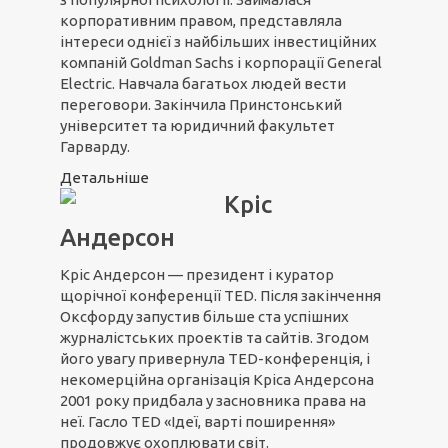
корпоративним правом, представляла
інтереси однієї з найбільших інвестиційних
компаній Goldman Sachs і корпорації General
Electric. Навчала багатьох людей вести
переговори. Закінчила Принстонський
університет та юридичний факультет
Гарварду.
Детальніше
Кріс
Андерсон
Кріс Андерсон — президент і куратор
щорічної конференції TED. Після закінчення
Оксфорду запустив більше ста успішних
журналістських проектів та сайтів. Згодом
його увагу привернула TED-конференція, і
некомерційна організація Кріса Андерсона
2001 року придбала у засновника права на
неї. Гасло TED «Ідеї, варті поширення»
продовжує охоплювати світ.