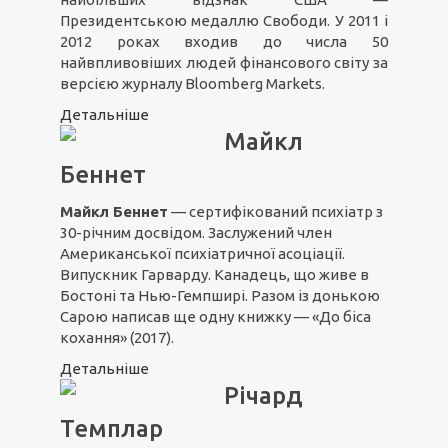
Президентською медаллю Свободи. У 2011 і
2012 роках входив до числа 50
найвпливовіших людей фінансового світу за
версією журналу Bloomberg Markets.
Детальніше
Майкл
Беннет
Майкл Беннет
— сертифікований психіатр з
30-річним досвідом. Заслужений член
Американської психіатричної асоціації.
Випускник Гарварду. Канадець, що живе в
Бостоні та Нью-Гемпширі. Разом із донькою
Сарою написав ще одну книжку — «До біса
кохання» (2017).
Детальніше
Річард
Темплар