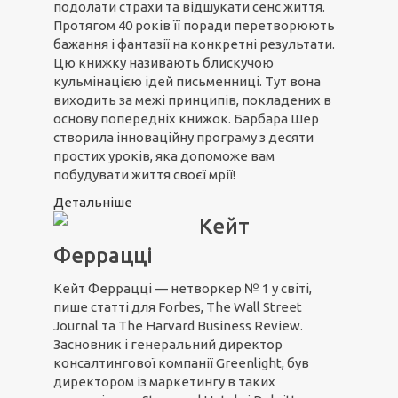
подолати страхи та відшукати сенс життя.
Протягом 40 років її поради перетворюють
бажання і фантазії на конкретні результати.
Цю книжку називають блискучою
кульмінацією ідей письменниці. Тут вона
виходить за межі принципів, покладених в
основу попередніх книжок. Барбара Шер
створила інноваційну програму з десяти
простих уроків, яка допоможе вам
побудувати життя своєї мрії!
Детальніше
Кейт
Феррацці
Кейт Феррацці — нетворкер № 1 у світі,
пише статті для Forbes, The Wall Street
Journal та The Harvard Business Review.
Засновник і генеральний директор
консалтингової компанії Greenlight, був
директором із маркетингу в таких