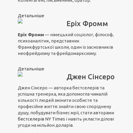
Копенгагені, письменник, оратор.
Детальніше
Еріх Фромм
Еріх Фромм
— німецький соціолог, філософ,
психоаналітик, представник
Франкфуртської школи, один із засновників
неофрейдизму та фрейдомарксизму.
Детальніше
Джен Сінсеро
Джен Сінсеро — авторка бестселерів та
успішна тренерка, яка допомогла чималій
кількості людей змінити особисте та
професійне життя: знайти свою споріднену
душу, побудувати бізнес мрії, стати авторами
бестселерів NY Times
і навіть укласти ділові
угоди на мільйон доларів.