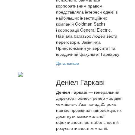
корпоративним правом,
представляла інтереси однієї з
найбільших інвестиційних
компаній Goldman Sachs
і корпорації General Electric.
Навчала багатьох людей вести
переговори. Закінчила
Принстонський університет та
юридичний факультет Гарварду.
Детальніше
Деніел Гаркаві
Деніел Гаркаві
― генеральний
директор і бізнес-тренер «Білдінг
чемпіонз». Уже понад 25 років
навчає провідних підприємців, як
досягнути максимальної
ефективності, рентабельності й
результативності компанії.