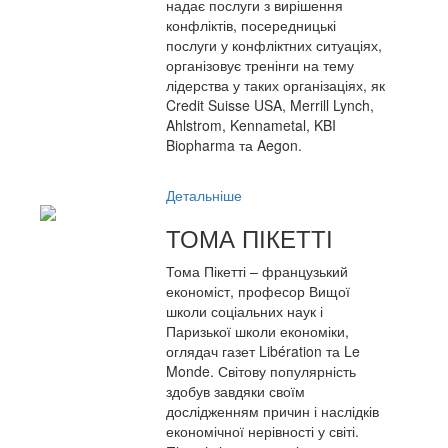
надає послуги з вирішення
конфліктів, посередницькі
послуги у конфліктних ситуаціях,
організовує тренінги на тему
лідерства у таких організаціях, як
Credit Suisse USA, Merrill Lynch,
Ahlstrom, Kennametal, KBI
Biopharma та Aegon.
Детальніше
ТОМА ПІКЕТТІ
Тома Пікетті – французький
економіст, професор Вищої
школи соціальних наук і
Паризької школи економіки,
оглядач газет Libération та Le
Monde. Світову популярність
здобув завдяки своїм
дослідженням причин і наслідків
економічної нерівності у світі.