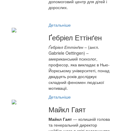
допомоговий центр для дітей і
дорослих.
Детальніше
Ґебріел Еттінґен
Ґебріел Ет
т
інґен
– (англ.
Gabriele Oettingen) –
американський психолог,
професор, яка викладає в Нью-
Йоркському університеті, понад
двадцять років досліджує
складний феномен людської
мотивації.
Детальніше
Майкл Гаят
Майкл Гаят
― колишній голова
та генеральний директор
найбільшого в світі видавництва