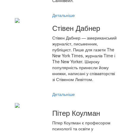
Саннівейл.
Детальніше
Стівен Дабнер
Стівен Дабнер — американський
журналіст, письменник,
публіцист. Пише для газети The
New York Times, журналів Time і
The New Yorker. Широку
популярність принесли йому
книжки, написані у співавторстві
зі Стівеном Левіттом.
Детальніше
Пітер Коулман
Пітер Коулман є професором
психології та освіти у