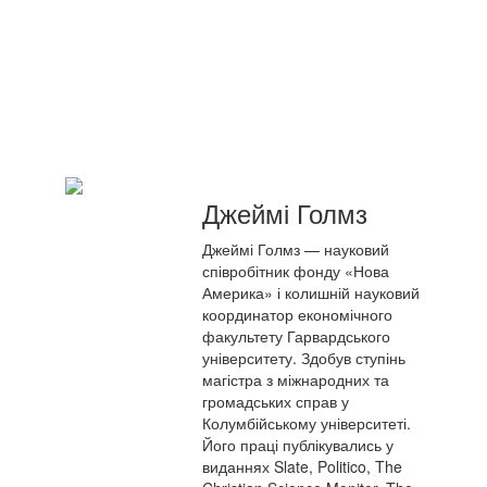
Джеймі Голмз
Джеймі Голмз — науковий
співробітник фонду «Нова
Америка» і колишній науковий
координатор економічного
факультету Гарвардського
університету. Здобув ступінь
магістра з міжнародних та
громадських справ у
Колумбійському університеті.
Його праці публікувались у
виданнях Slate, Politico, The