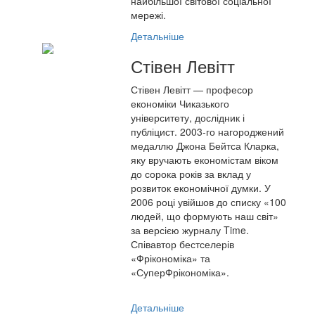
найбільшої світової соціальної
мережі.
Детальніше
Стівен Левітт
Стівен Левітт — професор
економіки Чиказького
університету, дослідник і
публіцист. 2003-го нагороджений
медаллю Джона Бейтса Кларка,
яку вручають економістам віком
до сорока років за вклад у
розвиток економічної думки. У
2006 році увійшов до списку «100
людей, що формують наш світ»
за версією журналу Time.
Співавтор бестселерів
«Фрікономіка» та
«СуперФрікономіка».
Детальніше