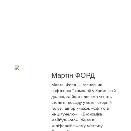
Мартін ФОРД
Мартін Форд — засновник
софтверної компанії у Кремнієвій
долині, за його плечима чверть
століття досвіду у комп’ютерній
галузі, автор книжок «Світло в
кінці тунелю» і «Економіка
майбутнього». Живе в
каліфорнійському містечку