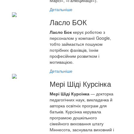
Марсі», «Галюцинації»).
Детальніше
Ласло БОК
Ласло Бок
керує роботою з
персоналом у компанії Google,
тобто займається пошуком
потрібних фахівців, їхнім
професійним розвитком і
мотивацією.
Детальніше
Мері Шіді Курсінка
Мері Шіді Курсінка
— докторка
педагогічних наук, викладачка й
авторка освітніх програм для
батьків. Курсінка керувала
програмою дошкільного
сімейного виховання штату
Міннесота, заснувала виховний і