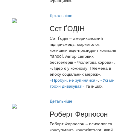
Франциско.
Детальніше
Сет ҐОДІН
Сет Ґодін – американський
підприємець, маркетолог,
колишній віце-президент компанії
Yahoo!. Автор світових
бестселерів «Фіолетова корова»,
«Лідер є у кожному. Племена в
епоху соціальних мереж»,
«Пробуй, не зупиняйся»
,
«Усі ми
трохи дивакуваті»
та інших.
Детальніше
Роберт Фергюсон
Роберт Фергюсон – психолог та
консультант- конфліктолог, який