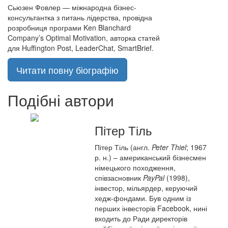
Сьюзен Фовлер — міжнародна бізнес-
консультантка з питань лідерства, провідна
розробниця програми Ken Blanchard
Company’s Optimal Motivation, авторка статей
для Huffington Post, LeaderChat, SmartBrief.
Читати повну біографію
Подібні автори
Пітер Тіль
Пітер Тіль
(англ.
Peter Thiel
; 1967
р. н.) – американський бізнесмен
німецького походження,
співзасновник
PayPal
(1998),
інвестор, мільярдер, керуючий
хедж-фондами. Був одним із
перших інвесторів Facebook, нині
входить до Ради директорів