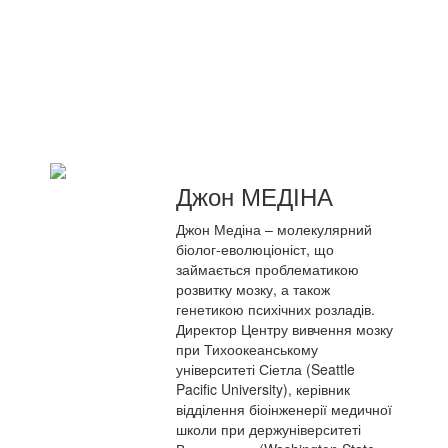
Джон МЕДІНА
Джон Медіна – молекулярний
біолог-еволюціоніст, що
займається проблематикою
розвитку мозку, а також
генетикою психічних розладів.
Директор Центру вивчення мозку
при Тихоокеанському
університеті Сіетла (Seattle
Pacific University), керівник
відділення біоінженерії медичної
школи при держуніверситеті