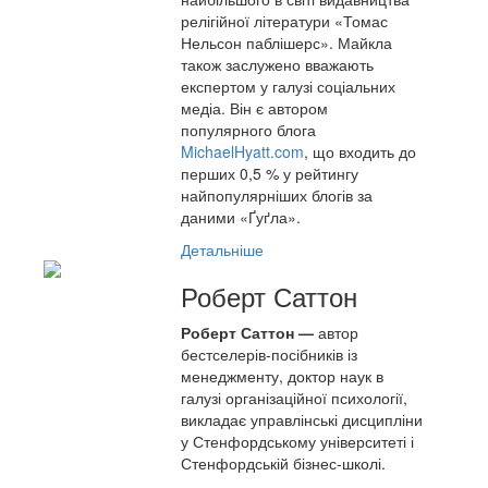
релігійної літератури «Томас
Нельсон паблішерс». Майкла
також заслужено вважають
експертом у галузі соціальних
медіа. Він є автором
популярного блога
MichaelHyatt.com
, що входить до
перших 0,5 % у рейтингу
найпопулярніших блогів за
даними «Ґуґла».
Детальніше
Роберт Саттон
Роберт Саттон —
автор
бестселерів-посібників із
менеджменту, доктор наук в
галузі організаційної психології,
викладає управлінські дисципліни
у Стенфордському університеті і
Стенфордській бізнес-школі.