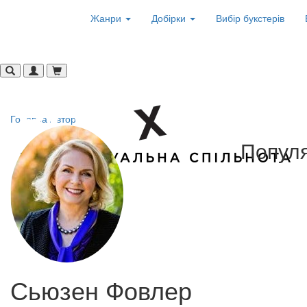
Жанри
Добірки
Вибір букстерів
Головна
Автори
Популя
Сьюзен Фовлер