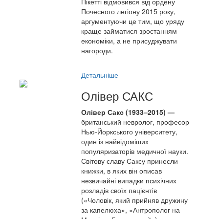
Пікетті відмовився від ордену
Почесного легіону 2015 року,
аргументуючи це тим, що уряду
краще займатися зростанням
економіки, а не присуджувати
нагороди.
Детальніше
Олівер САКС
Олівер Сакс (1933–2015) —
британський невролог, професор
Нью-Йоркського університету,
один із найвідоміших
популяризаторів медичної науки.
Світову славу Саксу принесли
книжки, в яких він описав
незвичайні випадки психічних
розладів своїх пацієнтів
(«Чоловік, який прийняв дружину
за капелюха», «Антрополог на