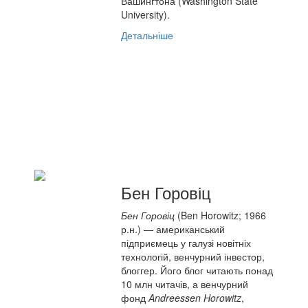
Вашингтона (Washington State
University).
Детальніше
Бен Горовіц
Бен Горовіц
(Ben Horowitz; 1966
р.н.) — американський
підприємець у галузі новітніх
технологій, венчурний інвестор,
блоггер. Його блог читають понад
10 млн читачів, а венчурний
фонд
Andreessen Horowitz
,