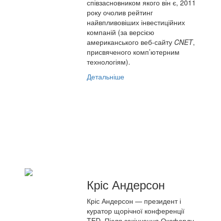
співзасновником якого він є, 2011
року очолив рейтинг
найвпливовіших інвестиційних
компаній (за версією
американського веб-сайту
CNET
,
присвяченого комп’ютерним
технологіям).
Детальніше
Кріс Андерсон
Кріс Андерсон — президент і
куратор щорічної конференції
TED. Після закінчення Оксфорду