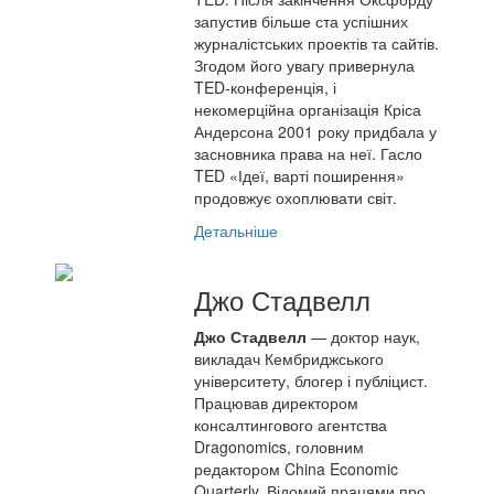
запустив більше ста успішних
журналістських проектів та сайтів.
Згодом його увагу привернула
TED-конференція, і
некомерційна організація Кріса
Андерсона 2001 року придбала у
засновника права на неї. Гасло
TED «Ідеї, варті поширення»
продовжує охоплювати світ.
Детальніше
Джо Стадвелл
Джо Стадвелл
— доктор наук,
викладач Кембриджського
університету, блогер і публіцист.
Працював директором
консалтингового агентства
Dragonomics, головним
редактором China Economic
Quarterly. Відомий працями про