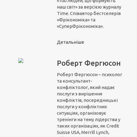
«100 людей, що формують
наш світ» за версією журналу
Time. Співавтор бестселерів
«Фрікономіка» та
«СуперФрікономіка».
Детальніше
Роберт Фергюсон
Роберт Фергюсон – психолог
та консультант-
конфліктолог, який надає
послуги з вирішення
конфліктів, посередницькі
послуги у конфліктних
ситуаціях, організовує
тренінги на тему лідерства у
таких організаціях, як Credit
Suisse USA, Merrill Lynch,