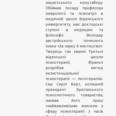
нацистського концтабору.
Обіймав посаду професора
неврології та психіатрії в
медичній школі Віденського
університету, має докторські
ступені в медицині та
філософії. Володар
австрійського почесного
знака «За науку й мистецтво».
Творець так званої Третьої
віденської школи
психотерапії, Франкл
розробив метод
екзистенціальної
психотерапії — логотерапію.
Сер Сиріл Берт, колишній
президент Британського
психологічного товариства,
назвав його праці
«найважливішим внеском у
сферу психотерапії з часів