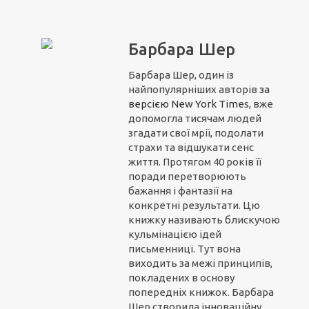
Барбара Шер
Барбара Шер, один із
найпопулярніших авторів
з
а
вер
сією N
ew York Time
s, вже
допомогла тисячам людей
згадати свої мрії, подолати
страхи та відшукати сенс
життя. Протягом 40 років її
поради перетворюють
бажання і фантазії на
конкретні результати. Цю
книжку називають блискучою
кульмінацією ідей
письменниці. Тут вона
виходить за межі принципів,
покладених в основу
попередніх книжок. Барбара
Шер створила інноваційну