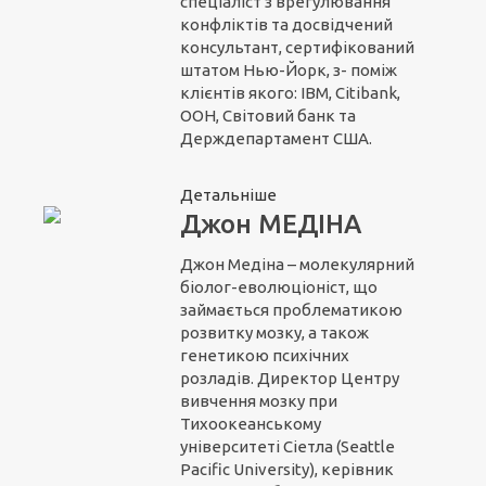
спеціаліст з врегулювання
конфліктів та досвідчений
консультант, сертифікований
штатом Нью-Йорк, з- поміж
клієнтів якого: IBM, Citibank,
ООН, Світовий банк та
Держдепартамент США.
Детальніше
Джон МЕДІНА
Джон Медіна – молекулярний
біолог-еволюціоніст, що
займається проблематикою
розвитку мозку, а також
генетикою психічних
розладів. Директор Центру
вивчення мозку при
Тихоокеанському
університеті Сіетла (Seattle
Pacific University), керівник