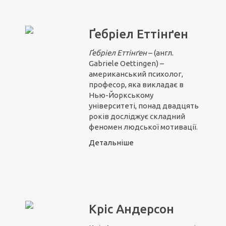
Ґебріел Еттінґен
Ґебріел Ет
т
інґен
– (англ.
Gabriele Oettingen) –
американський психолог,
професор, яка викладає в
Нью-Йоркському
університеті, понад двадцять
років досліджує складний
феномен людської мотивації.
Детальніше
Кріс Андерсон