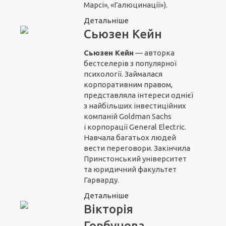
Марсі», «Галюцинації»).
Детальніше
Сьюзен Кейн
Сьюзен Кейн
— авторка
бестселерів з популярної
психології. Займалася
корпоративним правом,
представляла інтереси однієї
з найбільших інвестиційних
компаній Goldman Sachs
і корпорації General Electric.
Навчала багатьох людей
вести переговори. Закінчила
Принстонський університет
та юридичний факультет
Гарварду.
Детальніше
Вікторія
Горбунова