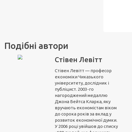
Подібні автори
Стівен Левітт
Стівен Левітт — професор
економіки Чиказького
університету, дослідник і
публіцист. 2003-го
нагороджений медаллю
Джона Бейтса Кларка, яку
вручають економістам віком
до сорока років за вклад у
розвиток економічної думки.
У 2006 році увійшов до списку