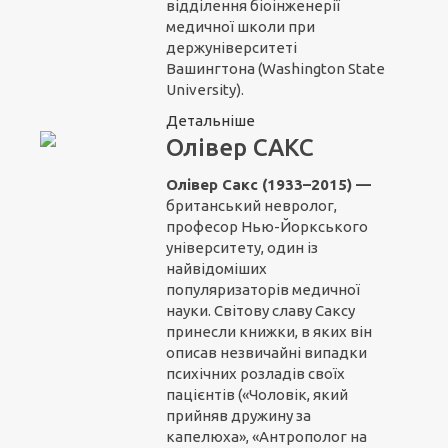
відділення біоінженерії
медичної школи при
держуніверситеті
Вашингтона (Washington State
University).
Детальніше
Олівер САКС
Олівер Сакс (1933–2015) —
британський невролог,
професор Нью-Йоркського
університету, один із
найвідоміших
популяризаторів медичної
науки. Світову славу Саксу
принесли книжки, в яких він
описав незвичайні випадки
психічних розладів своїх
пацієнтів («Чоловік, який
прийняв дружину за
капелюха», «Антрополог на