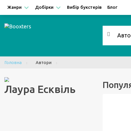
Facebook
Google
Жанри
Добірки
Вибір букстерів
Блог
Головна
Автори
Популя
Лаура Есквіль