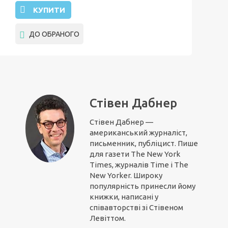
КУПИТИ
ДО ОБРАНОГО
Стівен Дабнер
Стівен Дабнер —
американський журналіст,
письменник, публіцист. Пише
для газети The New York
Times, журналів Time і The
New Yorker. Широку
популярність принесли йому
книжки, написані у
співавторстві зі Стівеном
Левіттом.