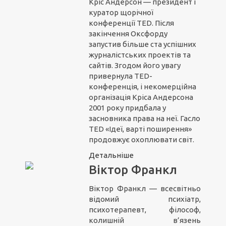
Кріс Андерсон — президент і
куратор щорічної
конференції TED. Після
закінчення Оксфорду
запустив більше ста успішних
журналістських проектів та
сайтів. Згодом його увагу
привернула TED-
конференція, і некомерційна
організація Кріса Андерсона
2001 року придбала у
засновника права на неї. Гасло
TED «Ідеї, варті поширення»
продовжує охоплювати світ.
Детальніше
Віктор Франкл
Віктор Франкл — всесвітньо
відомий психіатр,
психотерапевт, філософ,
колишній в’язень