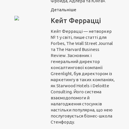
Фройда, Адлера та Юнга».
Детальніше
Кейт Феррацці
Кейт Феррацці — нетворкер
№ 1 у світі, пише статті для
Forbes, The Wall Street Journal
та The Harvard Business
Review. Засновник і
генеральний директор
консалтингової компанії
Greenlight, був директором із
маркетингу в таких компаніях,
як Starwood Hotels і Deloitte
Consulting. Його система
взаємодопомоги й
налагодження стосунків
настільки популярна, що нею
послуговується бізнес-школа
Стенфорду.