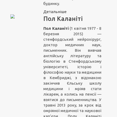
будинку.
Детальніше
Пол Каланіті
Пол Каланіті
(1 квітня 1977 - 8
березня 2015) —
стенфордський нейрохірург,
доктор медичних наук,
письменник. Він вивчав
англійську літературу та
біологію в Стенфордському
університеті, історію і
філософію науки та медицини
в Кембриджі, з відзнакою
закінчив Єльську школу
медицини і мріяв стати
лікарем, а колись на пенсії —
взятися до письменництва. У
травні 2013 року, за крок від
омріяної медичної та наукової
кар’єри, Полу Каланіті