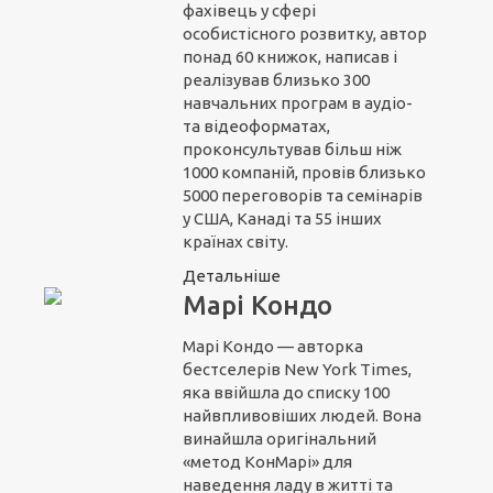
фахівець у сфері
особистісного розвитку, автор
понад 60 книжок, написав і
реалізував близько 300
навчальних програм в аудіо-
та відеоформатах,
проконсультував більш ніж
1000 компаній, провів близько
5000 переговорів та семінарів
у США, Канаді та 55 інших
країнах світу.
Детальніше
Марі Кондо
Марі Кондо — авторка
бестселерів New York Times,
яка ввійшла до списку 100
найвпливовіших людей. Вона
винайшла оригінальний
«метод КонМарі» для
наведення ладу в житті та