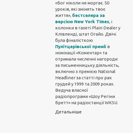
«Бог ніколи не моргає. 50
уроків, які змінять твоє
життя»,
бестселера за
версією New York Times
, і
колонки в газеті Plain Dealer у
Клівленді, штат Огайо. Двічі
була фіналісткою
Пулітцерівської премії
в
номінації «Коментар» та
отримала численні нагороди
за письменницьку діяльність,
включно з премією National
Headliner за статті про рак
грудей у 1999 та 2009 роках.
Ведуча власної
радіопрограми «Шоу Регіни
Бретт» на радіостанції WKSU.
Детальніше