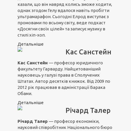
казали, що він навряд колись зможе ходити,
однак згодом Гелу вдалося навіть пробігти
ультрамарафон. Сьогодні Елрод виступає з
промовами по всьому світу, веде подкаст
«Досягни своїх цілей» та записує музику в
стилі хіп-хоп.
Детальніше
Кас Санстейн
Кас Санстейн
— професор юридичного
факультету Гарварду. Найцитованіший
науковець у галузі права в Сполучених
Штатах. Автор десятків книжок. Від 2009 по
2012 рік працював в адміністрації Барака
Обами.
Детальніше
Річард Талер
Річард Талер
— професор економіки,
науковий співробітник Національного бюро