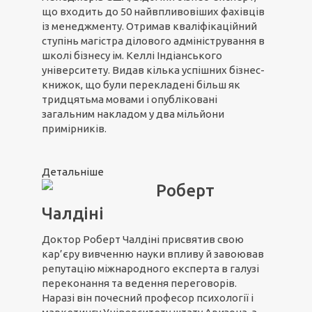
що входить до 50 найвпливовіших фахівців
із менеджменту. Отримав кваліфікаційний
ступінь магістра ділового адміністрування в
школі бізнесу ім. Келлі Індіанського
університету. Видав кілька успішних бізнес-
книжок, що були перекладені більш як
тридцятьма мовами і опубліковані
загальним накладом у два мільйони
примірників.
Детальніше
Роберт
Чалдіні
Доктор Роберт Чалдіні присвятив свою
кар’єру вивченню науки впливу й завоював
репутацію міжнародного експерта в галузі
переконання та ведення переговорів.
Наразі він почесний професор психології і