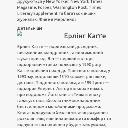
друкуються у New Yorker, New York Times
Magazine, Forbes, Washington Post, Times
Literary Supplement та багатьох інших
журналах. Живе в Меріленді.
Детальніше
Ерлінг Каґґе
Ерлінг Кагге — норвезький дослідник,
письменник, мандрівник та невгамовний
шукач пригод. Він — перший в історії
підкорювач «трьох полюсів»: у 1990 році
Кагге здійснив похід до Північного полюса, у
1993-му, подолавши 1310 кілометрів пішки,
дістався Південного полюса, а в 1994 році —
підкорив Еверест. Автор кількох книжок
про подорожі. Його книга «Тиша в епоху
галасу» стала абсолютним міжнародним
бестселером з мільйонними продажами.
Книга подарувала безлічі читачів розуміння
розкоші тиші, навчила знаходити комфорт та
відчувати заспокоєння у будь-яких умовах,