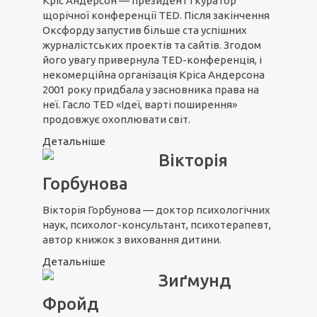
Кріс Андерсон — президент і куратор
щорічної конференції TED. Після закінчення
Оксфорду запустив більше ста успішних
журналістських проектів та сайтів. Згодом
його увагу привернула TED-конференція, і
некомерційна організація Кріса Андерсона
2001 року придбала у засновника права на
неї. Гасло TED «Ідеї, варті поширення»
продовжує охоплювати світ.
Детальніше
Вікторія
Горбунова
Вікторія Горбунова — доктор психологічних
наук, психолог-консультант, психотерапевт,
автор книжок з виховання дитини.
Детальніше
Зиґмунд
Фройд