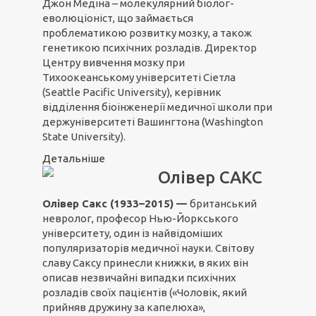
Джон Медіна – молекулярний біолог-
еволюціоніст, що займається
проблематикою розвитку мозку, а також
генетикою психічних розладів. Директор
Центру вивчення мозку при
Тихоокеанському університеті Сіетла
(Seattle Pacific University), керівник
відділення біоінженерії медичної школи при
держуніверситеті Вашингтона (Washington
State University).
Детальніше
Олівер САКС
Олівер Сакс (1933–2015) —
британський
невролог, професор Нью-Йоркського
університету, один із найвідоміших
популяризаторів медичної науки. Світову
славу Саксу принесли книжки, в яких він
описав незвичайні випадки психічних
розладів своїх пацієнтів («Чоловік, який
прийняв дружину за капелюха»,