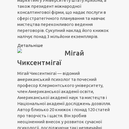
маркетингу Університету штату Аризона, а
також президент міжнародної
консалтингової фірми, що надає послуги в
сфері стратегічного планування та навчає
мистецтва переконливого ведення
переговорів. Сукупний наклад його книжок
налічує понад 3 мільйони екземплярів.
Детальніше
Мігай
Чиксентмігаї
Мігай Чиксентмігаї — відомий
американський психолог та почесний
професор Клермонтського університету,
член Американської академії освіти,
Американської академії наук та мистецтв і
Національної академії досліджень дозвілля.
Автор близько 20 книжок і понад 120 статей
про творчість і щастя. Він зробив
неоціненний внесок у розвиток сучасної
психології, досліджуючи такі незвичайні