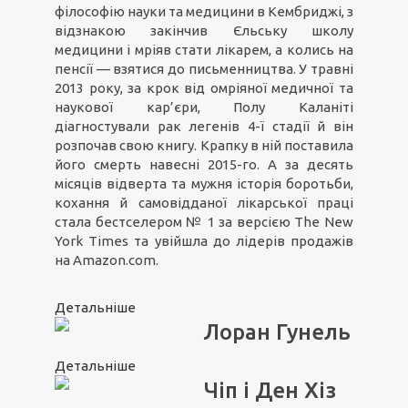
філософію науки та медицини в Кембриджі, з
відзнакою закінчив Єльську школу
медицини і мріяв стати лікарем, а колись на
пенсії — взятися до письменництва. У травні
2013 року, за крок від омріяної медичної та
наукової кар’єри, Полу Каланіті
діагностували рак легенів 4-ї стадії й він
розпочав свою книгу. Крапку в ній поставила
його смерть навесні 2015-го. А за десять
місяців відверта та мужня історія боротьби,
кохання й самовідданої лікарської праці
стала бестселером № 1 за версією The New
York Times та увійшла до лідерів продажів
на Amazon.com.
Детальніше
Лоран Гунель
Детальніше
Чіп і Ден Хіз