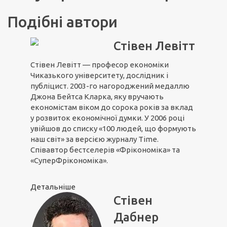
Подібні автори
Стівен Левітт
Стівен Левітт — професор економіки
Чиказького університету, дослідник і
публіцист. 2003-го нагороджений медаллю
Джона Бейтса Кларка, яку вручають
економістам віком до сорока років за вклад
у розвиток економічної думки. У 2006 році
увійшов до списку «100 людей, що формують
наш світ» за версією журналу Time.
Співавтор бестселерів «Фрікономіка» та
«СуперФрікономіка».
Детальніше
Стівен
Дабнер