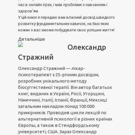
час в онлайн іграх, і мав проблеми з навчанням і
здоров’ям.
У цій книзі я передаю вам власний досвід швидкого
розвитку фундаментальних навичок, на базі яких
кожен з вас зможе побудувати своє успішне життя!
Детальніше
Олександр
Стражний
Олександр Стражний — лікар-
психотерапевт з 25-річним досвідом,
розробник унікального методу
біосуггестивної терапії. Він автор багатьох
книг, виданих в Україні, Росії, Угорщині,
Німеччині, Італії, Іспанії, Франції, Мексиці
загальним накладом понад 100 000
примірників. Проводив цикли лекцій по
альтернативній психології в різних країнах
Європы, а також в Стендфордському
університеті, США. Зараз Олександр