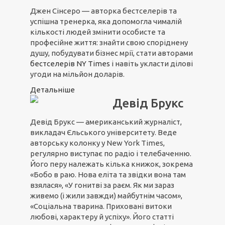
Джен Сінсеро — авторка бестселерів та
успішна тренерка, яка допомогла чималій
кількості людей змінити особисте та
професійне життя: знайти свою споріднену
душу, побудувати бізнес мрії, стати авторами
бестселерів NY Times
і навіть укласти ділові
угоди на мільйон доларів.
Детальніше
Девід Брукс
Девід Брукс — американський журналіст,
викладач Єльського університету. Веде
авторську колонку у New York Times,
регулярно виступає по радіо і телебаченню.
Його перу належать кілька книжок, зокрема
«Бобо в раю. Нова еліта та звідки вона там
взялася», «У гонитві за раєм. Як ми зараз
живемо (і жили завжди) майбутнім часом»,
«Соціальна тварина. Приховані витоки
любові, характеру й успіху». Його статті