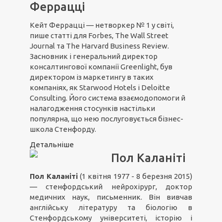
Феррацці
Кейт Феррацці — нетворкер № 1 у світі,
пише статті для Forbes, The Wall Street
Journal та The Harvard Business Review.
Засновник і генеральний директор
консалтингової компанії Greenlight, був
директором із маркетингу в таких
компаніях, як Starwood Hotels і Deloitte
Consulting. Його система взаємодопомоги й
налагодження стосунків настільки
популярна, що нею послуговується бізнес-
школа Стенфорду.
Детальніше
Пол Каланіті
Пол Каланіті
(1 квітня 1977 - 8 березня 2015)
— стенфордський нейрохірург, доктор
медичних наук, письменник. Він вивчав
англійську літературу та біологію в
Стенфордському університеті, історію і