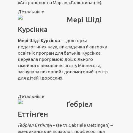
«Антрополог на Марсі», «Галюцинації»).
Детальніше
Мері Шіді
Курсінка
Мері Шіді Курсінка
— докторка
педагогічних наук, викладачка й авторка
освітніх програм для батьків. Курсінка
керувала програмою дошкільного
сімейного виховання штату Міннесота,
заснувала виховний і допомоговий центр
для дітей і дорослих.
Детальніше
Ґебріел
Еттінґен
Ґебріел Ет
т
інґен
– (англ. Gabriele Oettingen) –
американський психолог, професор, яка