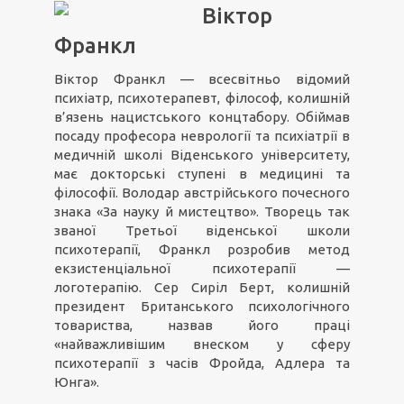
Віктор
Франкл
Віктор Франкл — всесвітньо відомий
психіатр, психотерапевт, філософ, колишній
в’язень нацистського концтабору. Обіймав
посаду професора неврології та психіатрії в
медичній школі Віденського університету,
має докторські ступені в медицині та
філософії. Володар австрійського почесного
знака «За науку й мистецтво». Творець так
званої Третьої віденської школи
психотерапії, Франкл розробив метод
екзистенціальної психотерапії —
логотерапію. Сер Сиріл Берт, колишній
президент Британського психологічного
товариства, назвав його праці
«найважливішим внеском у сферу
психотерапії з часів Фройда, Адлера та
Юнга».