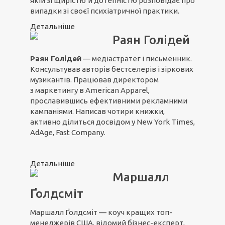
якій зі щирістю й дотепністю розповідає про
випадки зі своєї психіатричної практики.
Детальніше
Раян Голідей
Раян Голідей
— медіастратег і письменник.
Консультував авторів бестселерів і зіркових
музикантів. Працював директором
з маркетингу в American Apparel,
прославившись ефективними рекламними
кампаніями. Написав чотири книжки,
активно ділиться досвідом у New York Times,
AdAge, Fast Company.
Детальніше
Маршалл
Ґолдсміт
Маршалл Ґолдсміт — коуч кращих топ-
менеджерів США, відомий бізнес-експерт,