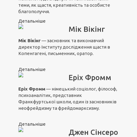
теми, як щастя, креативність та особисте
благополуччя.
Детальніше
Мік Вікінг
Мік Вікінг
— засновник та виконавчий
директор Інституту дослідження щастя в
Копенгагені, письменник, оратор.
Детальніше
Еріх Фромм
Еріх Фромм
— німецький соціолог, філософ,
психоаналітик, представник
Франкфуртської школи, один із засновників
неофрейдизму та фрейдомарксизму.
Детальніше
Джен Сінсеро