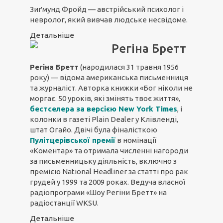
Зиґмунд Фройд — австрійський психолог і
невролог, який вивчав людське несвідоме.
Детальніше
Регіна Бретт
Регіна Бретт
(народилася 31 травня 1956
року) — відома американська письменниця
та журналіст. Авторка книжки «Бог ніколи не
моргає. 50 уроків, які змінять твоє життя»,
бестселера за версією New York Times
, і
колонки в газеті Plain Dealer у Клівленді,
штат Огайо. Двічі була фіналісткою
Пулітцерівської премії
в номінації
«Коментар» та отримала численні нагороди
за письменницьку діяльність, включно з
премією National Headliner за статті про рак
грудей у 1999 та 2009 роках. Ведуча власної
радіопрограми «Шоу Регіни Бретт» на
радіостанції WKSU.
Детальніше