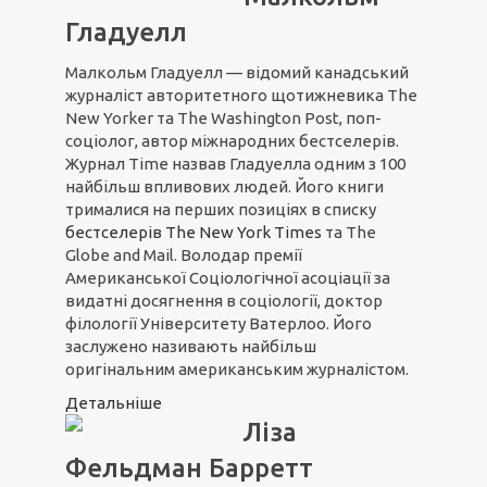
Гладуелл
Малкольм Гладуелл — відомий канадський
журналіст авторитетного щотижневика The
New Yorker та The Washington Post, поп-
соціолог, автор міжнародних бестселерів.
Журнал Time назвав Гладуелла одним з 100
найбільш впливових людей. Його книги
трималися на перших позиціях в списку
бестселерів The New York Times
та The
Globe and Mail. Володар премії
Американської Соціологічної асоціації за
видатні досягнення в соціології, доктор
філології Університету Ватерлоо. Його
заслужено називають найбільш
оригінальним американським журналістом.
Детальніше
Ліза
Фельдман Барретт