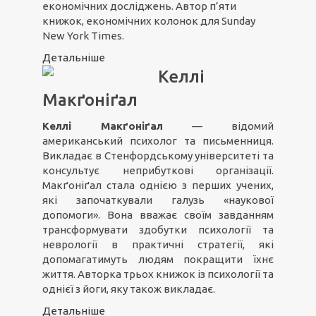
економічних досліджень. Автор п’яти
книжок, економічних колонок для Sunday
New York Times.
Детальніше
Келлі
Макґоніґал
Келлі Макґоніґал
— відомий
американський психолог та письменниця.
Викладає в Стенфордському університеті та
консультує неприбуткові організації.
Макґоніґал стала однією з перших учених,
які започаткували галузь «наукової
допомоги». Вона вважає своїм завданням
трансформувати здобутки психології та
неврології в практичні стратегії, які
допомагатимуть людям покращити їхнє
життя. Авторка трьох книжок із психології та
однієї з йоги, яку також викладає.
Детальніше