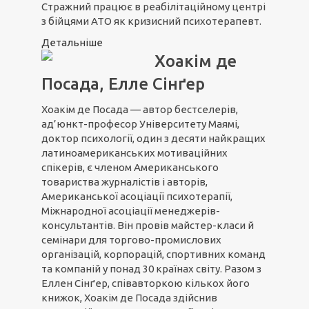
Стражний працює в реабілітаційному центрі
з бійцями АТО як кризисний психотерапевт.
Детальніше
Хоакім де
Посада, Елле Сінґер
Хоакім де Посада — автор бестселерів,
ад’юнкт-професор Університету Маямі,
доктор психології, один з десяти найкращих
латиноамериканських мотиваційних
спікерів, є членом Американського
товариства журналістів і авторів,
Американської асоціації психотерапії,
Міжнародної асоціації менеджерів-
консультантів. Він провів майстер-класи й
семінари для торгово-промислових
організацій, корпорацій, спортивних команд
та компаній у понад 30 країнах світу. Разом з
Еллен Сінґер, співавторкою кількох його
книжок, Хоакім де Посада здійснив