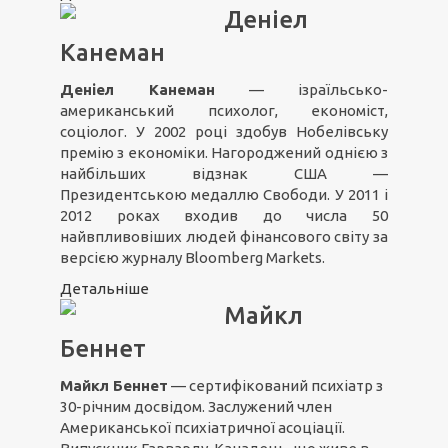
Деніел
Канеман
Деніел Канеман
— ізраїльсько-
американський психолог, економіст,
соціолог. У 2002 році здобув Нобелівську
премію з економіки. Нагороджений однією з
найбільших відзнак США —
Президентською медаллю Свободи. У 2011 і
2012 роках входив до числа 50
найвпливовіших людей фінансового світу за
версією журналу Bloomberg Markets.
Детальніше
Майкл
Беннет
Майкл Беннет
— сертифікований психіатр з
30-річним досвідом. Заслужений член
Американської психіатричної асоціації.