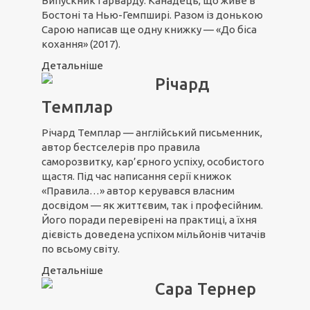
Випускник Гарварду. Канадець, що живе в
Бостоні та Нью-Гемпширі. Разом із донькою
Сарою написав ще одну книжку — «До біса
кохання» (2017).
Детальніше
Річард
Темплар
Річард Темплар — англійський письменник,
автор бестселерів про правила
саморозвитку, кар’єрного успіху, особистого
щастя. Під час написання серії книжок
«Правила…» автор керувався власним
досвідом — як життєвим, так і професійним.
Його поради перевірені на практиці, а їхня
дієвість доведена успіхом мільйонів читачів
по всьому світу.
Детальніше
Сара Тернер