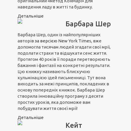
оригінальний «метод КонМарі» для
наведення ладу в житті та будинку.
Детальніше
Барбара Шер
Барбара Шер, один із найпопулярніших
авторів
з
а вер
сією N
ew York Time
s, вже
допомогла тисячам людей згадати свої мрії,
подолати страхи та відшукати сенс життя.
Протягом 40 років її поради перетворюють
бажання і фантазії на конкретні результати.
Цю книжку називають блискучою
кульмінацією ідей письменниці. Тут вона
виходить за межі принципів, покладених в
основу попередніх книжок. Барбара Шер
створила інноваційну програму з десяти
простих уроків, яка допоможе вам
побудувати життя своєї мрії!
Детальніше
Кейт