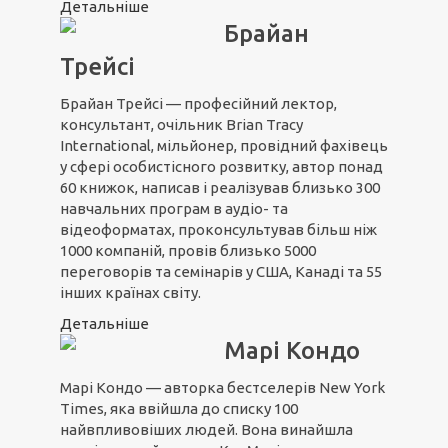
Детальніше
Брайан
Трейсі
Брайан Трейсі — професійний лектор,
консультант, очільник Brian Tracy
International, мільйонер, провідний фахівець
у сфері особистісного розвитку, автор понад
60 книжок, написав і реалізував близько 300
навчальних програм в аудіо- та
відеоформатах, проконсультував більш ніж
1000 компаній, провів близько 5000
переговорів та семінарів у США, Канаді та 55
інших країнах світу.
Детальніше
Марі Кондо
Марі Кондо — авторка бестселерів New York
Times, яка ввійшла до списку 100
найвпливовіших людей. Вона винайшла