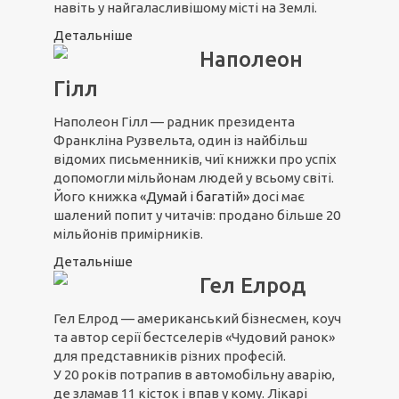
навіть у найгаласливішому місті на Землі.
Детальніше
Наполеон
Гілл
Наполеон Гілл — радник президента
Франкліна Рузвельта, один із найбільш
відомих письменників, чиї книжки про успіх
допомогли мільйонам людей у всьому світі.
Його книжка
«Думай і багатій»
досі має
шалений попит у читачів: продано більше 20
мільйонів примірників.
Детальніше
Гел Елрод
Гел Елрод — американський бізнесмен, коуч
та автор серії бестселерів «Чудовий ранок»
для представників різних професій.
У 20 років потрапив в автомобільну аварію,
де зламав 11 кісток і впав у кому. Лікарі