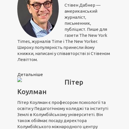
Стівен Дабнер —
американський
журналіст,
письменник,
публіцист. Пише для
газети The New York
Times, журналів Time і The New Yorker.
Широку популярність принесли йому
книжки, написані у співавторстві зі Стівеном
Левіттом.
Детальніше
Пітер
Коулман
Пітер Коулман є професором психології та
освіти у Педагогічному коледжі та інституті
Землі в Колумбійському університеті. Він
також обіймає посаду директора
Колумбійського міжнародного центру