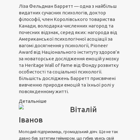
Ліза Фельдман Барретт — одна з найбільш
видатних сучасних психологів, доктор
філософії, член Королівського товариства
Канади, володарка численних нагород та
почесних відзнак, серед яких: нагорода від
Американської психологічної асоціації за
вагомі досягнення у психології, Pioneer
Award від Національного інституту здоров’я
за новаторське дослідження емоцій у мозку
та Heritage Wall of Fame від Фонду розвитку
особистості та соціальної психології.
Більшість досліджень Барретт присвячені
вивченню природи емоцій та їхньої ролі у
повсякденному житті.
Детальніше
Віталій
Іванов
Молодий підприємець, громадський діяч. Ще не так
давно був затятим геймером, що губив увесь свій