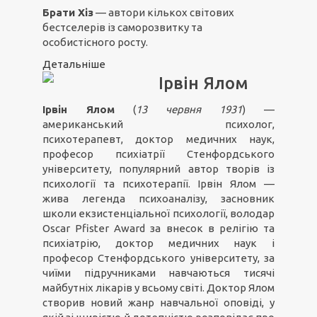
Брати Хіз
— автори кількох світових
бестселерів із саморозвитку та
особистісного росту.
Детальніше
Ірвін Ялом
Ірвін Ялом
(
13 червня 1931
) —
американський психолог,
психотерапевт, доктор медичних наук,
професор психіатрії Стенфордського
університету, популярний автор творів із
психології та психотерапії. Ірвін Ялом —
жива легенда психоаналізу, засновник
школи екзистенціальної психології, володар
Oscar Pfister Award за внесок в релігію та
психіатрію, доктор медичних наук і
професор Стенфордського університету, за
чиїми підручниками навчаються тисячі
майбутніх лікарів у всьому світі. Доктор Ялом
створив новий жанр навчальної оповіді, у