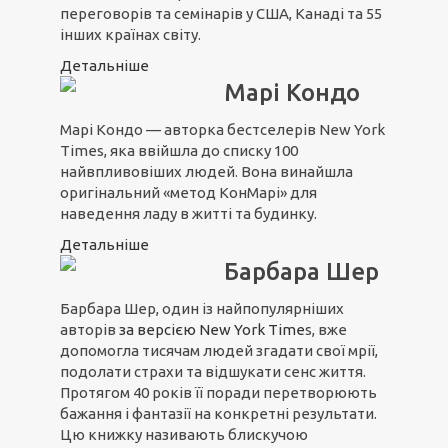
переговорів та семінарів у США, Канаді та 55
інших країнах світу.
Детальніше
Марі Кондо
Марі Кондо — авторка бестселерів New York
Times, яка ввійшла до списку 100
найвпливовіших людей. Вона винайшла
оригінальний «метод КонМарі» для
наведення ладу в житті та будинку.
Детальніше
Барбара Шер
Барбара Шер, один із найпопулярніших
авторів
з
а вер
сією N
ew York Time
s, вже
допомогла тисячам людей згадати свої мрії,
подолати страхи та відшукати сенс життя.
Протягом 40 років її поради перетворюють
бажання і фантазії на конкретні результати.
Цю книжку називають блискучою