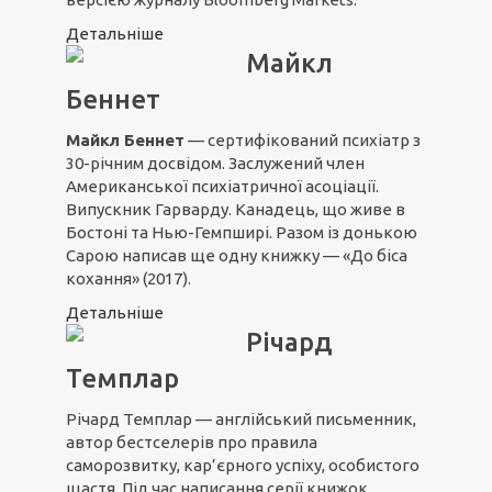
Детальніше
Майкл
Беннет
Майкл Беннет
— сертифікований психіатр з
30-річним досвідом. Заслужений член
Американської психіатричної асоціації.
Випускник Гарварду. Канадець, що живе в
Бостоні та Нью-Гемпширі. Разом із донькою
Сарою написав ще одну книжку — «До біса
кохання» (2017).
Детальніше
Річард
Темплар
Річард Темплар — англійський письменник,
автор бестселерів про правила
саморозвитку, кар’єрного успіху, особистого
щастя. Під час написання серії книжок