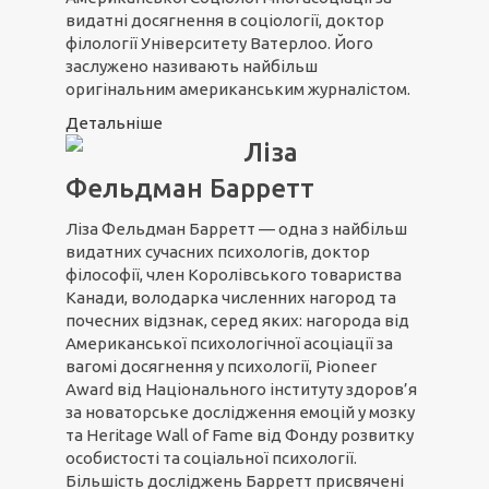
видатні досягнення в соціології, доктор
філології Університету Ватерлоо. Його
заслужено називають найбільш
оригінальним американським журналістом.
Детальніше
Ліза
Фельдман Барретт
Ліза Фельдман Барретт — одна з найбільш
видатних сучасних психологів, доктор
філософії, член Королівського товариства
Канади, володарка численних нагород та
почесних відзнак, серед яких: нагорода від
Американської психологічної асоціації за
вагомі досягнення у психології, Pioneer
Award від Національного інституту здоров’я
за новаторське дослідження емоцій у мозку
та Heritage Wall of Fame від Фонду розвитку
особистості та соціальної психології.
Більшість досліджень Барретт присвячені