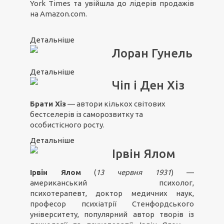
York Times та увійшла до лідерів продажів
на Amazon.com.
Детальніше
Лоран Гунель
Детальніше
Чіп і Ден Хіз
Брати Хіз
— автори кількох світових
бестселерів із саморозвитку та
особистісного росту.
Детальніше
Ірвін Ялом
Ірвін Ялом
(
13 червня 1931
) —
американський психолог,
психотерапевт, доктор медичних наук,
професор психіатрії Стенфордського
університету, популярний автор творів із