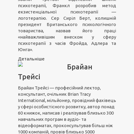
психотерапії, Франкл розробив метод
екзистенціальної психотерапії —
логотерапію. Сер Сиріл Берт, колишній
президент Британського психологічного
товариства, назвав його праці
«найважливішим внеском у сферу
психотерапії з часів Фройда, Адлера та
Юнга».
Детальніше
Брайан
Трейсі
Брайан Трейсі — професійний лектор,
консультант, очільник Brian Tracy
International, мільйонер, провідний фахівець
у сфері особистісного розвитку, автор понад
60 книжок, написав і реалізував близько 300
навчальних програм в аудіо- та
відеоформатах, проконсультував більш ніж
1000 компаній, провів близько 5000