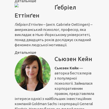
Детальніше
Ґебріел
Еттінґен
Ґебріел Ет
т
інґен
– (англ. Gabriele Oettingen) –
американський психолог, професор, яка
викладає в Нью-Йоркському університеті,
понад двадцять років досліджує складний
феномен людської мотивації.
Детальніше
Сьюзен Кейн
Сьюзен Кейн
—
авторка бестселерів
з популярної
психології. Займалася
корпоративним
правом, представляла
інтереси однієї з найбільших інвестиційних
компаній Goldman Sachs і корпорації General
Electric. Навчала багатьох людей вести