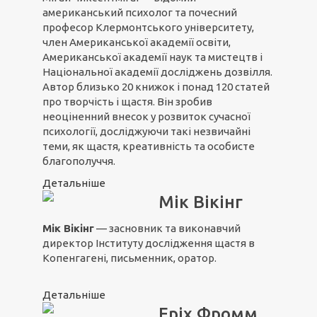
американський психолог та почесний
професор Клермонтського університету,
член Американської академії освіти,
Американської академії наук та мистецтв і
Національної академії досліджень дозвілля.
Автор близько 20 книжок і понад 120 статей
про творчість і щастя. Він зробив
неоціненний внесок у розвиток сучасної
психології, досліджуючи такі незвичайні
теми, як щастя, креативність та особисте
благополуччя.
Детальніше
Мік Вікінг
Мік Вікінг
— засновник та виконавчий
директор Інституту дослідження щастя в
Копенгагені, письменник, оратор.
Детальніше
Еріх Фромм