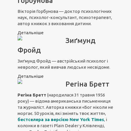
Горбунова
Вікторія Горбунова — доктор психологічних
наук, психолог-консультант, психотерапевт,
автор книжок з виховання дитини.
Детальніше
Зиґмунд
Фройд
Зиґмунд Фройд — австрійський психолог і
невролог, який вивчав людське несвідоме.
Детальніше
Регіна Бретт
Регіна Бретт
(народилася 31 травня 1956
року) — відома американська письменниця
та журналіст. Авторка книжки «Бог ніколи не
моргає. 50 уроків, які змінять твоє життя»,
бестселера за версією New York Times
, і
колонки в газеті Plain Dealer у Клівленді,