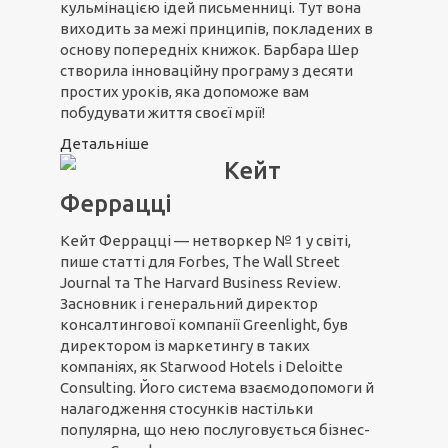
кульмінацією ідей письменниці. Тут вона
виходить за межі принципів, покладених в
основу попередніх книжок. Барбара Шер
створила інноваційну програму з десяти
простих уроків, яка допоможе вам
побудувати життя своєї мрії!
Детальніше
Кейт
Феррацці
Кейт Феррацці — нетворкер № 1 у світі,
пише статті для Forbes, The Wall Street
Journal та The Harvard Business Review.
Засновник і генеральний директор
консалтингової компанії Greenlight, був
директором із маркетингу в таких
компаніях, як Starwood Hotels і Deloitte
Consulting. Його система взаємодопомоги й
налагодження стосунків настільки
популярна, що нею послуговується бізнес-