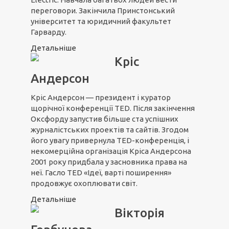
переговори. Закінчила Принстонський
університет та юридичний факультет
Гарварду.
Детальніше
Кріс
Андерсон
Кріс Андерсон — президент і куратор
щорічної конференції TED. Після закінчення
Оксфорду запустив більше ста успішних
журналістських проектів та сайтів. Згодом
його увагу привернула TED-конференція, і
некомерційна організація Кріса Андерсона
2001 року придбала у засновника права на
неї. Гасло TED «Ідеї, варті поширення»
продовжує охоплювати світ.
Детальніше
Вікторія