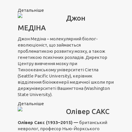
Детальніше
Джон
МЕДІНА
Джон Медіна – молекулярний біолог-
еволюціоніст, що займається
проблематикою розвитку мозку, а також
генетикою психічних розладів. Директор
Центру вивчення мозку при
Тихоокеанському університеті Сіетла
(Seattle Pacific University), керівник
відділення біоінженерії медичної школи при
держуніверситеті Вашингтона (Washington
State University).
Детальніше
Олівер САКС
Олівер Сакс (1933–2015) —
британський
невролог, професор Нью-Йоркського