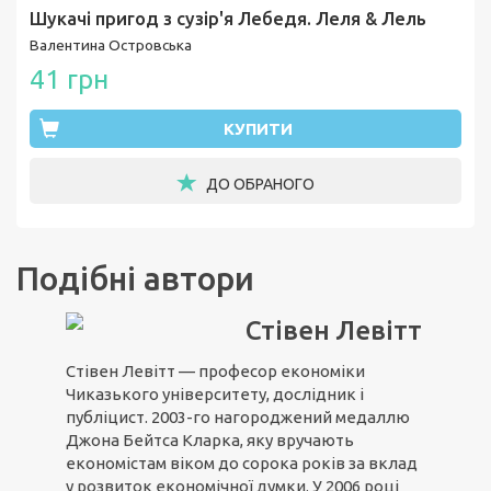
Шукачі пригод з сузір'я Лебедя. Леля & Лель
Валентина Островська
41 грн
КУПИТИ
ДО ОБРАНОГО
Подібні автори
Стівен Левітт
Стівен Левітт — професор економіки
Чиказького університету, дослідник і
публіцист. 2003-го нагороджений медаллю
Джона Бейтса Кларка, яку вручають
економістам віком до сорока років за вклад
у розвиток економічної думки. У 2006 році