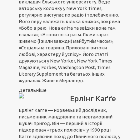
викладач Єльського університету. Веде
авторську колонку у New York Times,
регулярно виступає по радіо і телебаченню.
Його перу належать кілька книжок, зокрема
«Бобо в раю. Нова еліта та звідки вона там
взялася», «У гонитві за раєм. Як ми зараз
живемо (і жили завжди) майбутнім часом»,
«Соціальна тварина. Приховані витоки
любові, характеру й успіху». Його статті
друкуються у New Yorker, New York Times
Magazine, Forbes, Washington Post, Times
Literary Supplement та багатьох інших
журналах. Живе в Меріленді.
Детальніше
Ерлінг Каґґе
Ерлінг Кагге — норвезький дослідник,
письменник, мандрівник та невгамовний
шукач пригод. Він — перший в історії
підкорювач «трьох полюсів»: у 1990 році
Кагге здійснив похід до Північного полюса, у