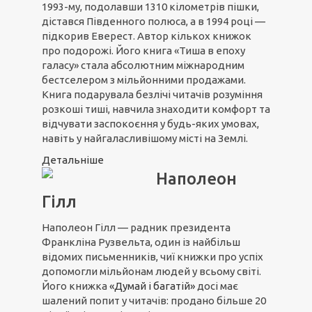
1993-му, подолавши 1310 кілометрів пішки,
дістався Південного полюса, а в 1994 році —
підкорив Еверест. Автор кількох книжок
про подорожі. Його книга «Тиша в епоху
галасу» стала абсолютним міжнародним
бестселером з мільйонними продажами.
Книга подарувала безлічі читачів розуміння
розкоші тиші, навчила знаходити комфорт та
відчувати заспокоєння у будь-яких умовах,
навіть у найгаласливішому місті на Землі.
Детальніше
Наполеон
Гілл
Наполеон Гілл — радник президента
Франкліна Рузвельта, один із найбільш
відомих письменників, чиї книжки про успіх
допомогли мільйонам людей у всьому світі.
Його книжка
«Думай і багатій»
досі має
шалений попит у читачів: продано більше 20