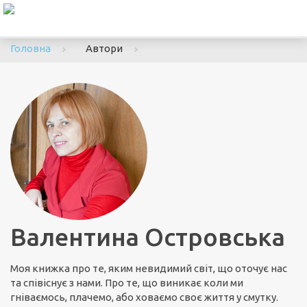
To
nav
Головна
Автори
Валентина Островська
Моя книжка про те, яким невидимий світ, що оточує нас
та співіснує з нами. Про те, що виникає коли ми
гніваємось, плачемо, або ховаємо своє життя у смутку.