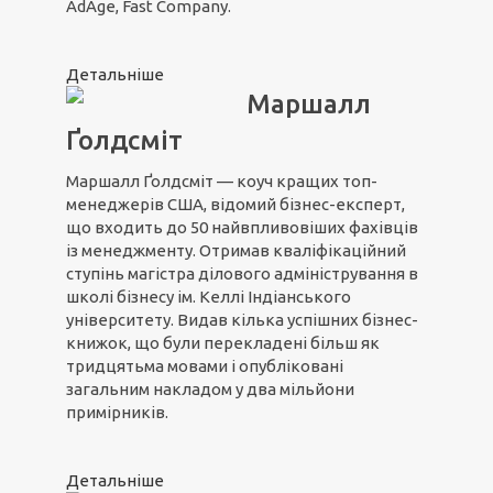
AdAge, Fast Company.
Детальніше
Маршалл
Ґолдсміт
Маршалл Ґолдсміт — коуч кращих топ-
менеджерів США, відомий бізнес-експерт,
що входить до 50 найвпливовіших фахівців
із менеджменту. Отримав кваліфікаційний
ступінь магістра ділового адміністрування в
школі бізнесу ім. Келлі Індіанського
університету. Видав кілька успішних бізнес-
книжок, що були перекладені більш як
тридцятьма мовами і опубліковані
загальним накладом у два мільйони
примірників.
Детальніше