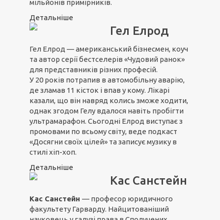
мільйонів примірників.
Детальніше
Гел Елрод
Гел Елрод — американський бізнесмен, коуч
та автор серії бестселерів «Чудовий ранок»
для представників різних професій.
У 20 років потрапив в автомобільну аварію,
де зламав 11 кісток і впав у кому. Лікарі
казали, що він навряд колись зможе ходити,
однак згодом Гелу вдалося навіть пробігти
ультрамарафон. Сьогодні Елрод виступає з
промовами по всьому світу, веде подкаст
«Досягни своїх цілей» та записує музику в
стилі хіп-хоп.
Детальніше
Кас Санстейн
Кас Санстейн
— професор юридичного
факультету Гарварду. Найцитованіший
науковець у галузі права в Сполучених