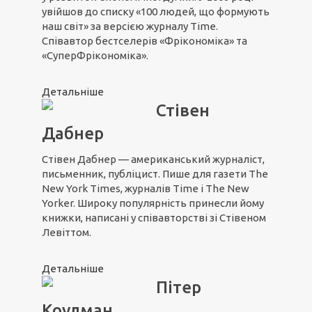
увійшов до списку «100 людей, що формують
наш світ» за версією журналу Time.
Співавтор бестселерів «Фрікономіка» та
«СуперФрікономіка».
Детальніше
Стівен
Дабнер
Стівен Дабнер — американський журналіст,
письменник, публіцист. Пише для газети The
New York Times, журналів Time і The New
Yorker. Широку популярність принесли йому
книжки, написані у співавторстві зі Стівеном
Левіттом.
Детальніше
Пітер
Коулман