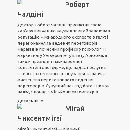
Роберт
Чалдіні
Доктор Роберт Чалдіні присвятив свою
кар’єру вивченню науки впливу й завоював
репутацію міжнародного експерта в галузі
переконання та ведення переговорів.
Наразі він почесний професор психології і
маркетингу Університету штату Аризона, а
також президент міжнародної
консалтингової фірми, що надає послуги в
сфері стратегічного планування та навчає
мистецтва переконливого ведення
переговорів. Сукупний наклад його книжок
налічує понад 3 мільйони екземплярів.
Детальніше
Мігай
Чиксентмігаї
Мігай Чиксентмігаї — відомий