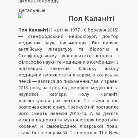
школа Стенфорду.
Детальніше
Пол Каланіті
Пол Каланіті
(1 квітня 1977 - 8 березня 2015)
— стенфордський нейрохірург, доктор
медичних наук, письменник. Він вивчав
англійську літературу та біологію в
Стенфордському університеті, історію і
філософію науки та медицини в Кембриджі, з
відзнакою закінчив Єльську школу
медицини і мріяв стати лікарем, а колись на
пенсії — взятися до письменництва. У травні
2013 року, за крок від омріяної медичної та
наукової кар’єри, Полу Каланіті
діагностували рак легенів 4-ї стадії й він
розпочав свою книгу. Крапку в ній поставила
його смерть навесні 2015-го. А за десять
місяців відверта та мужня історія боротьби,
кохання й самовідданої лікарської праці
стала бестселером № 1 за версією The New