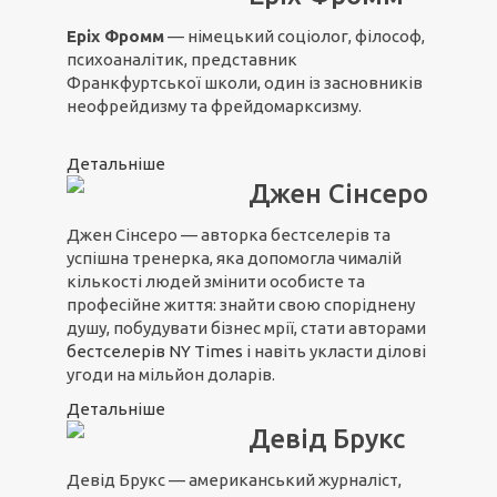
Еріх Фромм
— німецький соціолог, філософ,
психоаналітик, представник
Франкфуртської школи, один із засновників
неофрейдизму та фрейдомарксизму.
Детальніше
Джен Сінсеро
Джен Сінсеро — авторка бестселерів та
успішна тренерка, яка допомогла чималій
кількості людей змінити особисте та
професійне життя: знайти свою споріднену
душу, побудувати бізнес мрії, стати авторами
бестселерів NY Times
і навіть укласти ділові
угоди на мільйон доларів.
Детальніше
Девід Брукс
Девід Брукс — американський журналіст,