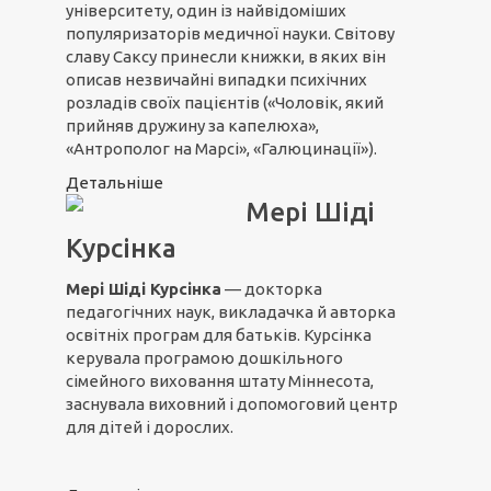
університету, один із найвідоміших
популяризаторів медичної науки. Світову
славу Саксу принесли книжки, в яких він
описав незвичайні випадки психічних
розладів своїх пацієнтів («Чоловік, який
прийняв дружину за капелюха»,
«Антрополог на Марсі», «Галюцинації»).
Детальніше
Мері Шіді
Курсінка
Мері Шіді Курсінка
— докторка
педагогічних наук, викладачка й авторка
освітніх програм для батьків. Курсінка
керувала програмою дошкільного
сімейного виховання штату Міннесота,
заснувала виховний і допомоговий центр
для дітей і дорослих.