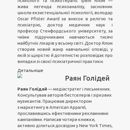
психології та психотерапії. Ірвін Ялом —
жива легенда психоаналізу, засновник
школи екзистенціальної психології, володар
Oscar Pfister Award за внесок в релігію та
психіатрію, доктор медичних наук і
професор Стенфордського університету, за
чиїми підручниками навчаються тисячі
майбутніх лікарів у всьому світі. Доктор Ялом
створив новий жанр навчальної оповіді, у
якій зі щирістю й дотепністю розповідає про
випадки зі своєї психіатричної практики.
Детальніше
Раян Голідей
Раян Голідей
— медіастратег і письменник.
Консультував авторів бестселерів і зіркових
музикантів. Працював директором
з маркетингу в American Apparel,
прославившись ефективними рекламними
кампаніями. Написав чотири книжки,
активно ділиться досвідом у New York Times,