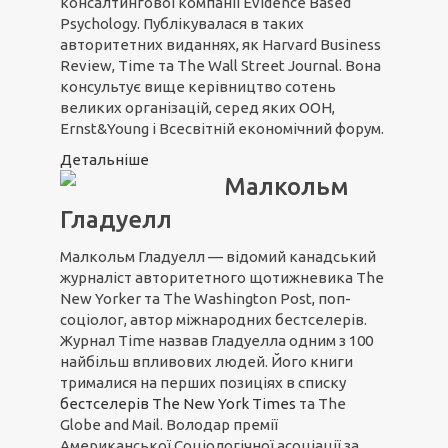
консалтингової компанії Evidence Based
Psychology. Публікувалася в таких
авторитетних виданнях, як Harvard Business
Review, Time та The Wall Street Journal. Вона
консультує вище керівництво сотень
великих організацій, серед яких ООН,
Ernst&Young і Всесвітній економічний форум.
Детальніше
Малкольм
Гладуелл
Малкольм Гладуелл — відомий канадський
журналіст авторитетного щотижневика The
New Yorker та The Washington Post, поп-
соціолог, автор міжнародних бестселерів.
Журнал Time назвав Гладуелла одним з 100
найбільш впливових людей. Його книги
трималися на перших позиціях в списку
бестселерів The New York Times
та The
Globe and Mail. Володар премії
Американської Соціологічної асоціації за