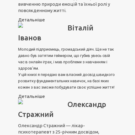
вивченню природи емоцій та їхньої ролі у
повсякденному житті.
Детальніше
Віталій
Іванов
Молодий підприємець, громадський діяч. Ще не так
давно був затятим геймером, що губив увесь свій
час в онлайн іграх, і мав проблеми з навчанням і
здоров’ям.
У цій книзі я передаю вам власний досвід швидкого
розвитку фундаментальних навичок, на базі яких
кожен з вас зможе побудувати своє успішне життя!
Детальніше
Олександр
Стражний
Олександр Стражний — лікар-
психотерапевт з 25-річним досвідом,