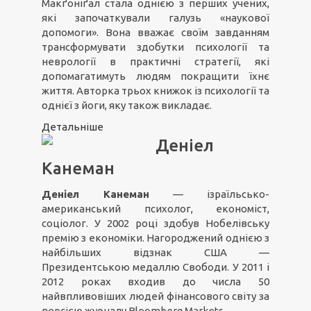
Макґоніґал стала однією з перших учених,
які започаткували галузь «наукової
допомоги». Вона вважає своїм завданням
трансформувати здобутки психології та
неврології в практичні стратегії, які
допомагатимуть людям покращити їхнє
життя. Авторка трьох книжок із психології та
однієї з йоги, яку також викладає.
Детальніше
Деніел
Канеман
Деніел Канеман
— ізраїльсько-
американський психолог, економіст,
соціолог. У 2002 році здобув Нобелівську
премію з економіки. Нагороджений однією з
найбільших відзнак США —
Президентською медаллю Свободи. У 2011 і
2012 роках входив до числа 50
найвпливовіших людей фінансового світу за
версією журналу Bloomberg Markets.