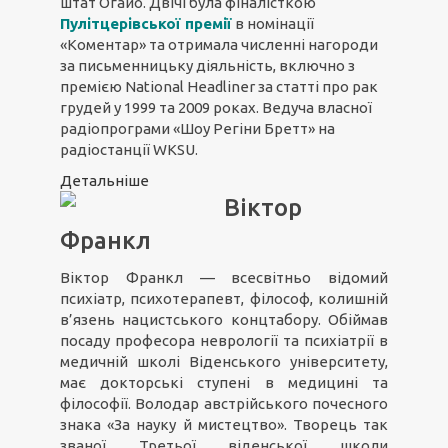
штат Огайо. Двічі була фіналісткою
Пулітцерівської премії
в номінації
«Коментар» та отримала численні нагороди
за письменницьку діяльність, включно з
премією National Headliner за статті про рак
грудей у 1999 та 2009 роках. Ведуча власної
радіопрограми «Шоу Регіни Бретт» на
радіостанції WKSU.
Детальніше
Віктор
Франкл
Віктор Франкл — всесвітньо відомий
психіатр, психотерапевт, філософ, колишній
в’язень нацистського концтабору. Обіймав
посаду професора неврології та психіатрії в
медичній школі Віденського університету,
має докторські ступені в медицині та
філософії. Володар австрійського почесного
знака «За науку й мистецтво». Творець так
званої Третьої віденської школи