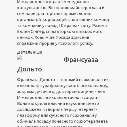
Міжнародної асоціації менеджерів-
консультантів. Він провів майстер-класи й
семінари для торгово-промислових
організацій, корпорацій, спортивних команд
та компаній у понад 30 країнах світу. Разом з
Еллен Сінґер, співавторкою кількох його
книжок, Хоакім де Посада здійснив
справжній прорив у психології успіху.
Детальніше
Франсуаза
Дольто
Франсуаза Дольто — відомий психоаналітик,
ключова фігура французького психоаналізу,
зокрема дитячого, доктор медицини, член
Міжнародної психоаналітичної асоціації.
Вона відкрила власний науковий центр
досліджень, створила першу інтернет-
платформу для сучасного психоаналізу,
обіймала посаду почесного психотерапевта