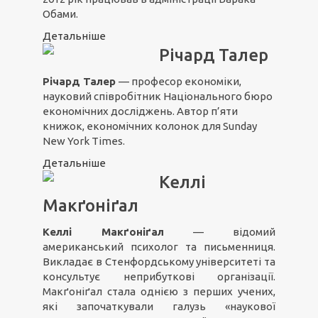
Обами.
Детальніше
Річард Талер
Річард Талер
— професор економіки,
науковий співробітник Національного бюро
економічних досліджень. Автор п’яти
книжок, економічних колонок для Sunday
New York Times.
Детальніше
Келлі
Макґоніґал
Келлі Макґоніґал
— відомий
американський психолог та письменниця.
Викладає в Стенфордському університеті та
консультує неприбуткові організації.
Макґоніґал стала однією з перших учених,
які започаткували галузь «наукової