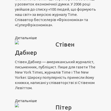
у розвиток економічної думки. У 2006 році
увійшов до списку «100 людей, що формують
наш світ» за версією журналу Time.
Співавтор бестселерів «Фрікономіка» та
«СуперФрікономіка».
Детальніше
Стівен
Дабнер
Стівен Дабнер — американський журналіст,
письменник, публіцист. Пише для газети The
New York Times, журналів Time і The New
Yorker. Широку популярність принесли йому
книжки, написані у співавторстві зі Стівеном
Левіттом.
Детальніше
Пітер