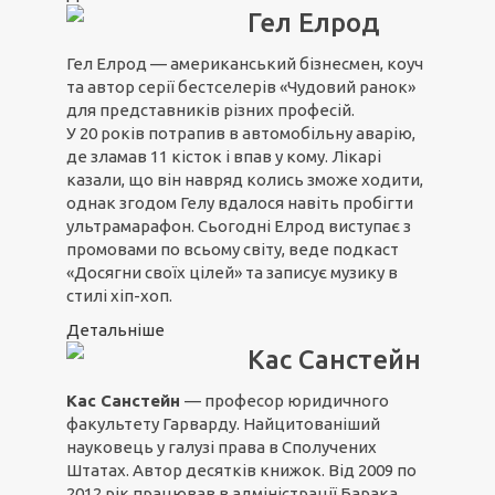
Гел Елрод
Гел Елрод — американський бізнесмен, коуч
та автор серії бестселерів «Чудовий ранок»
для представників різних професій.
У 20 років потрапив в автомобільну аварію,
де зламав 11 кісток і впав у кому. Лікарі
казали, що він навряд колись зможе ходити,
однак згодом Гелу вдалося навіть пробігти
ультрамарафон. Сьогодні Елрод виступає з
промовами по всьому світу, веде подкаст
«Досягни своїх цілей» та записує музику в
стилі хіп-хоп.
Детальніше
Кас Санстейн
Кас Санстейн
— професор юридичного
факультету Гарварду. Найцитованіший
науковець у галузі права в Сполучених
Штатах. Автор десятків книжок. Від 2009 по
2012 рік працював в адміністрації Барака