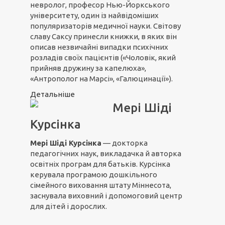
невролог, професор Нью-Йоркського
університету, один із найвідоміших
популяризаторів медичної науки. Світову
славу Саксу принесли книжки, в яких він
описав незвичайні випадки психічних
розладів своїх пацієнтів («Чоловік, який
прийняв дружину за капелюха»,
«Антрополог на Марсі», «Галюцинації»).
Детальніше
Мері Шіді
Курсінка
Мері Шіді Курсінка
— докторка
педагогічних наук, викладачка й авторка
освітніх програм для батьків. Курсінка
керувала програмою дошкільного
сімейного виховання штату Міннесота,
заснувала виховний і допомоговий центр
для дітей і дорослих.