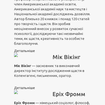
член Американської академії освіти,
Американської академії наук та мистецтв і
Національної академії досліджень дозвілля.
Автор близько 20 книжок і понад 120 статей
про творчість і щастя. Він зробив
неоціненний внесок у розвиток сучасної
психології, досліджуючи такі незвичайні
теми, як щастя, креативність та особисте
благополуччя.
Детальніше
Мік Вікінг
Мік Вікінг
— засновник та виконавчий
директор Інституту дослідження щастя в
Копенгагені, письменник, оратор.
Детальніше
Еріх Фромм
Еріх Фромм
— німецький соціолог, філософ,