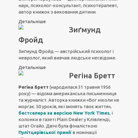
наук, психолог-консультант, психотерапевт,
автор книжок з виховання дитини.
Детальніше
Зиґмунд
Фройд
Зиґмунд Фройд — австрійський психолог і
невролог, який вивчав людське несвідоме.
Детальніше
Регіна Бретт
Регіна Бретт
(народилася 31 травня 1956
року) — відома американська письменниця
та журналіст. Авторка книжки «Бог ніколи не
моргає. 50 уроків, які змінять твоє життя»,
бестселера за версією New York Times
, і
колонки в газеті Plain Dealer у Клівленді,
штат Огайо. Двічі була фіналісткою
Пулітцерівської премії
в номінації