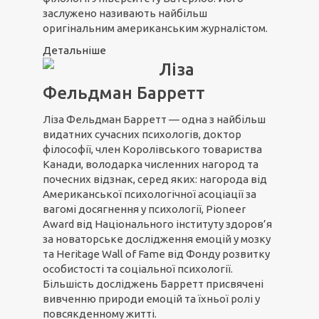
заслужено називають найбільш
оригінальним американським журналістом.
Детальніше
Ліза
Фельдман Барретт
Ліза Фельдман Барретт — одна з найбільш
видатних сучасних психологів, доктор
філософії, член Королівського товариства
Канади, володарка численних нагород та
почесних відзнак, серед яких: нагорода від
Американської психологічної асоціації за
вагомі досягнення у психології, Pioneer
Award від Національного інституту здоров’я
за новаторське дослідження емоцій у мозку
та Heritage Wall of Fame від Фонду розвитку
особистості та соціальної психології.
Більшість досліджень Барретт присвячені
вивченню природи емоцій та їхньої ролі у
повсякденному житті.