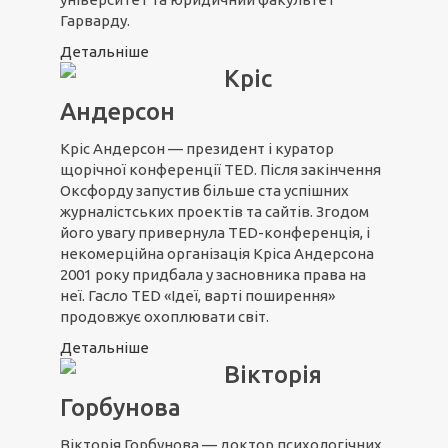
Гарварду.
Детальніше
Кріс
Андерсон
Кріс Андерсон — президент і куратор
щорічної конференції TED. Після закінчення
Оксфорду запустив більше ста успішних
журналістських проектів та сайтів. Згодом
його увагу привернула TED-конференція, і
некомерційна організація Кріса Андерсона
2001 року придбала у засновника права на
неї. Гасло TED «Ідеї, варті поширення»
продовжує охоплювати світ.
Детальніше
Вікторія
Горбунова
Вікторія Горбунова — доктор психологічних