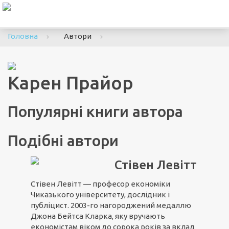
To
nav
Головна
Автори
Карен Прайор
Популярні книги автора
Подібні автори
Стівен Левітт
Стівен Левітт — професор економіки
Чиказького університету, дослідник і
публіцист. 2003-го нагороджений медаллю
Джона Бейтса Кларка, яку вручають
економістам віком до сорока років за вклад