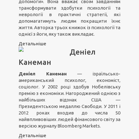
допомоги». Вона вважає своїм завданням
трансформувати здобутки психології та
неврології в практичні стратегії, які
допомагатимуть людям покращити їхнє
життя. Авторка трьох книжок із психології та
однієї з йоги, яку також викладає.
Детальніше
Деніел
Канеман
Деніел Канеман
— ізраїльсько-
американський психолог, економіст,
соціолог. У 2002 році здобув Нобелівську
премію з економіки. Нагороджений однією з
найбільших відзнак США —
Президентською медаллю Свободи. У 2011 і
2012 роках входив до числа 50
найвпливовіших людей фінансового світу за
версією журналу Bloomberg Markets.
Детальніше