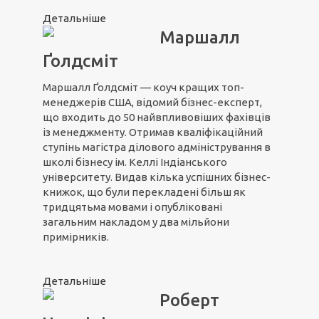
Детальніше
Маршалл
Ґолдсміт
Маршалл Ґолдсміт — коуч кращих топ-
менеджерів США, відомий бізнес-експерт,
що входить до 50 найвпливовіших фахівців
із менеджменту. Отримав кваліфікаційний
ступінь магістра ділового адміністрування в
школі бізнесу ім. Келлі Індіанського
університету. Видав кілька успішних бізнес-
книжок, що були перекладені більш як
тридцятьма мовами і опубліковані
загальним накладом у два мільйони
примірників.
Детальніше
Роберт