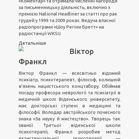
«Коментар» та отримала численні нагороди
за письменницьку діяльність, включно з
премією National Headliner за статті про рак
грудей у 1999 та 2009 роках. Ведуча власної
радіопрограми «Шоу Регіни Бретт» на
радіостанції WKSU.
Детальніше
Віктор
Франкл
Віктор Франкл — всесвітньо відомий
психіатр, психотерапевт, філософ, колишній
в’язень нацистського концтабору. Обіймав
посаду професора неврології та психіатрії в
медичній школі Віденського університету,
має докторські ступені в медицині та
філософії. Володар австрійського почесного
знака «За науку й мистецтво». Творець так
званої Третьої віденської школи
психотерапії, Франкл розробив метод
екзистенціальної психотерапії —