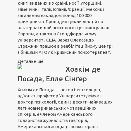
книг, виданих в Україні, Росії, Угорщині,
Німеччині, Італії, Іспанії, Франції, Мексиці
загальним накладом понад 100 000
примірників. Проводив цикли лекцій по
альтернативній психології в різних країнах
Європы, а також в Стендфордському
університеті, США. Зараз Олександр
Стражний працює в реабілітаційному центрі
з бійцями АТО як кризисний психотерапевт.
Детальніше
Хоакім де
Посада, Елле Сінґер
Хоакім де Посада — автор бестселерів,
ад’юнкт-професор Університету Маямі,
доктор психології, один з десяти найкращих
латиноамериканських мотиваційних
спікерів, є членом Американського
товариства журналістів і авторів,
Американської асоціації психотерапії,