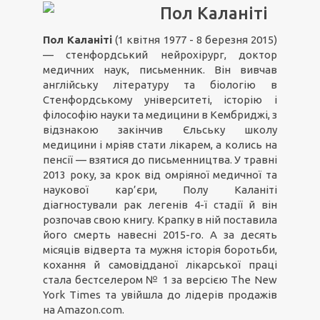
Пол Каланіті
Пол Каланіті
(1 квітня 1977 - 8 березня 2015)
— стенфордський нейрохірург, доктор
медичних наук, письменник. Він вивчав
англійську літературу та біологію в
Стенфордському університеті, історію і
філософію науки та медицини в Кембриджі, з
відзнакою закінчив Єльську школу
медицини і мріяв стати лікарем, а колись на
пенсії — взятися до письменництва. У травні
2013 року, за крок від омріяної медичної та
наукової кар’єри, Полу Каланіті
діагностували рак легенів 4-ї стадії й він
розпочав свою книгу. Крапку в ній поставила
його смерть навесні 2015-го. А за десять
місяців відверта та мужня історія боротьби,
кохання й самовідданої лікарської праці
стала бестселером № 1 за версією The New
York Times та увійшла до лідерів продажів
на Amazon.com.