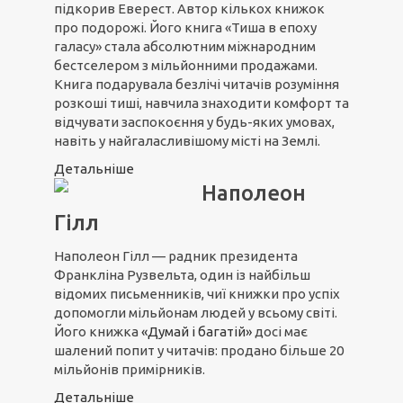
підкорив Еверест. Автор кількох книжок
про подорожі. Його книга «Тиша в епоху
галасу» стала абсолютним міжнародним
бестселером з мільйонними продажами.
Книга подарувала безлічі читачів розуміння
розкоші тиші, навчила знаходити комфорт та
відчувати заспокоєння у будь-яких умовах,
навіть у найгаласливішому місті на Землі.
Детальніше
Наполеон
Гілл
Наполеон Гілл — радник президента
Франкліна Рузвельта, один із найбільш
відомих письменників, чиї книжки про успіх
допомогли мільйонам людей у всьому світі.
Його книжка
«Думай і багатій»
досі має
шалений попит у читачів: продано більше 20
мільйонів примірників.
Детальніше