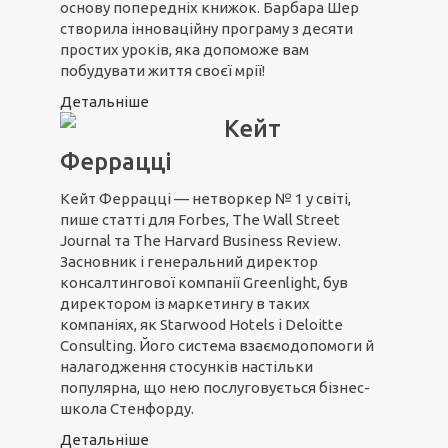
основу попередніх книжок. Барбара Шер
створила інноваційну програму з десяти
простих уроків, яка допоможе вам
побудувати життя своєї мрії!
Детальніше
Кейт
Феррацці
Кейт Феррацці — нетворкер № 1 у світі,
пише статті для Forbes, The Wall Street
Journal та The Harvard Business Review.
Засновник і генеральний директор
консалтингової компанії Greenlight, був
директором із маркетингу в таких
компаніях, як Starwood Hotels і Deloitte
Consulting. Його система взаємодопомоги й
налагодження стосунків настільки
популярна, що нею послуговується бізнес-
школа Стенфорду.
Детальніше