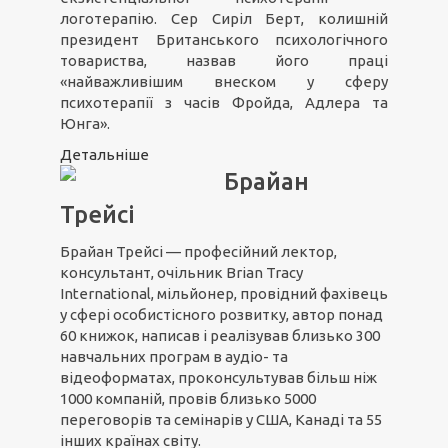
логотерапію. Сер Сиріл Берт, колишній
президент Британського психологічного
товариства, назвав його праці
«найважливішим внеском у сферу
психотерапії з часів Фройда, Адлера та
Юнга».
Детальніше
Брайан
Трейсі
Брайан Трейсі — професійний лектор,
консультант, очільник Brian Tracy
International, мільйонер, провідний фахівець
у сфері особистісного розвитку, автор понад
60 книжок, написав і реалізував близько 300
навчальних програм в аудіо- та
відеоформатах, проконсультував більш ніж
1000 компаній, провів близько 5000
переговорів та семінарів у США, Канаді та 55
інших країнах світу.