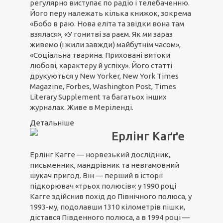
регулярно виступає по радіо і телебаченню.
Його перу належать кілька книжок, зокрема
«Бобо в раю. Нова еліта та звідки вона там
взялася», «У гонитві за раєм. Як ми зараз
живемо (і жили завжди) майбутнім часом»,
«Соціальна тварина. Приховані витоки
любові, характеру й успіху». Його статті
друкуються у New Yorker, New York Times
Magazine, Forbes, Washington Post, Times
Literary Supplement та багатьох інших
журналах. Живе в Меріленді.
Детальніше
Ерлінг Каґґе
Ерлінг Кагге — норвезький дослідник,
письменник, мандрівник та невгамовний
шукач пригод. Він — перший в історії
підкорювач «трьох полюсів»: у 1990 році
Кагге здійснив похід до Північного полюса, у
1993-му, подолавши 1310 кілометрів пішки,
дістався Південного полюса, а в 1994 році —