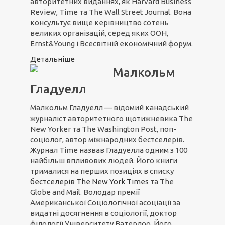
авторитетних виданнях, як Harvard Business
Review, Time та The Wall Street Journal. Вона
консультує вище керівництво сотень
великих організацій, серед яких ООН,
Ernst&Young і Всесвітній економічний форум.
Детальніше
Малкольм
Гладуелл
Малкольм Гладуелл — відомий канадський
журналіст авторитетного щотижневика The
New Yorker та The Washington Post, поп-
соціолог, автор міжнародних бестселерів.
Журнал Time назвав Гладуелла одним з 100
найбільш впливових людей. Його книги
трималися на перших позиціях в списку
бестселерів The New York Times
та The
Globe and Mail. Володар премії
Американської Соціологічної асоціації за
видатні досягнення в соціології, доктор
філології Університету Ватерлоо. Його