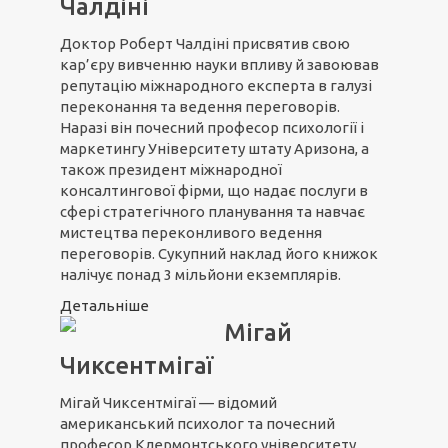
Чалдіні
Доктор Роберт Чалдіні присвятив свою
кар’єру вивченню науки впливу й завоював
репутацію міжнародного експерта в галузі
переконання та ведення переговорів.
Наразі він почесний професор психології і
маркетингу Університету штату Аризона, а
також президент міжнародної
консалтингової фірми, що надає послуги в
сфері стратегічного планування та навчає
мистецтва переконливого ведення
переговорів. Сукупний наклад його книжок
налічує понад 3 мільйони екземплярів.
Детальніше
Мігай
Чиксентмігаї
Мігай Чиксентмігаї — відомий
американський психолог та почесний
професор Клермонтського університету,