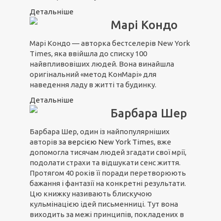
Детальніше
Марі Кондо
Марі Кондо — авторка бестселерів New York
Times, яка ввійшла до списку 100
найвпливовіших людей. Вона винайшла
оригінальний «метод КонМарі» для
наведення ладу в житті та будинку.
Детальніше
Барбара Шер
Барбара Шер, один із найпопулярніших
авторів
з
а вер
сією N
ew York Time
s, вже
допомогла тисячам людей згадати свої мрії,
подолати страхи та відшукати сенс життя.
Протягом 40 років її поради перетворюють
бажання і фантазії на конкретні результати.
Цю книжку називають блискучою
кульмінацією ідей письменниці. Тут вона
виходить за межі принципів, покладених в