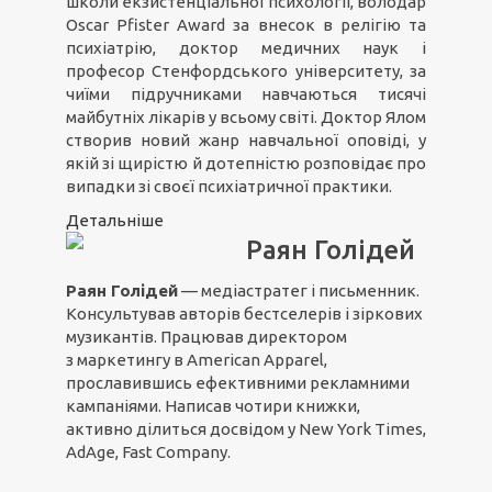
школи екзистенціальної психології, володар
Oscar Pfister Award за внесок в релігію та
психіатрію, доктор медичних наук і
професор Стенфордського університету, за
чиїми підручниками навчаються тисячі
майбутніх лікарів у всьому світі. Доктор Ялом
створив новий жанр навчальної оповіді, у
якій зі щирістю й дотепністю розповідає про
випадки зі своєї психіатричної практики.
Детальніше
Раян Голідей
Раян Голідей
— медіастратег і письменник.
Консультував авторів бестселерів і зіркових
музикантів. Працював директором
з маркетингу в American Apparel,
прославившись ефективними рекламними
кампаніями. Написав чотири книжки,
активно ділиться досвідом у New York Times,
AdAge, Fast Company.