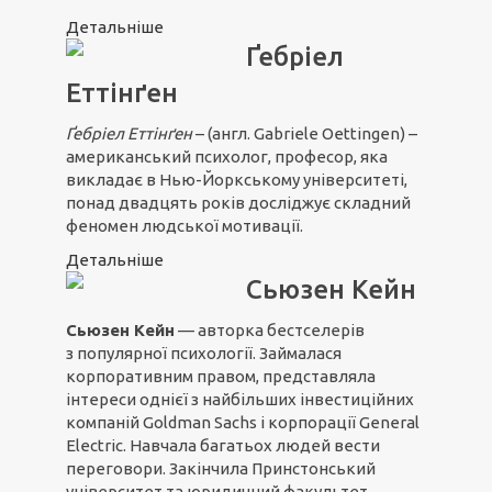
Детальніше
Ґебріел
Еттінґен
Ґебріел Ет
т
інґен
– (англ. Gabriele Oettingen) –
американський психолог, професор, яка
викладає в Нью-Йоркському університеті,
понад двадцять років досліджує складний
феномен людської мотивації.
Детальніше
Сьюзен Кейн
Сьюзен Кейн
— авторка бестселерів
з популярної психології. Займалася
корпоративним правом, представляла
інтереси однієї з найбільших інвестиційних
компаній Goldman Sachs і корпорації General
Electric. Навчала багатьох людей вести
переговори. Закінчила Принстонський
університет та юридичний факультет