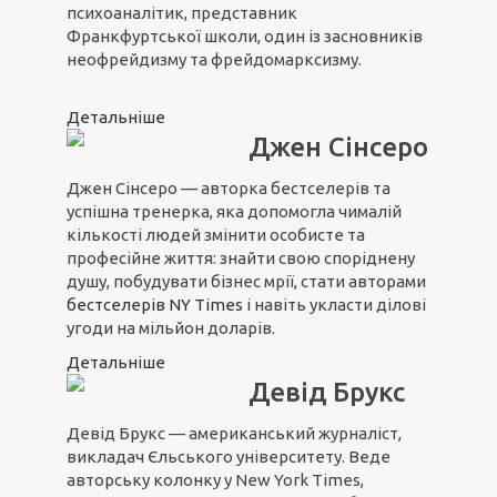
психоаналітик, представник
Франкфуртської школи, один із засновників
неофрейдизму та фрейдомарксизму.
Детальніше
Джен Сінсеро
Джен Сінсеро — авторка бестселерів та
успішна тренерка, яка допомогла чималій
кількості людей змінити особисте та
професійне життя: знайти свою споріднену
душу, побудувати бізнес мрії, стати авторами
бестселерів NY Times
і навіть укласти ділові
угоди на мільйон доларів.
Детальніше
Девід Брукс
Девід Брукс — американський журналіст,
викладач Єльського університету. Веде
авторську колонку у New York Times,