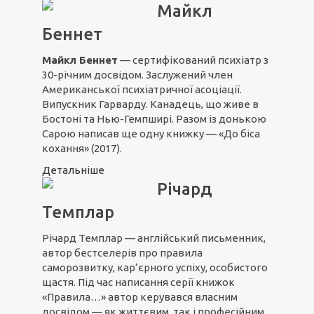
Майкл
Беннет
Майкл Беннет
— сертифікований психіатр з
30-річним досвідом. Заслужений член
Американської психіатричної асоціації.
Випускник Гарварду. Канадець, що живе в
Бостоні та Нью-Гемпширі. Разом із донькою
Сарою написав ще одну книжку — «До біса
кохання» (2017).
Детальніше
Річард
Темплар
Річард Темплар — англійський письменник,
автор бестселерів про правила
саморозвитку, кар’єрного успіху, особистого
щастя. Під час написання серії книжок
«Правила…» автор керувався власним
досвідом — як життєвим, так і професійним.