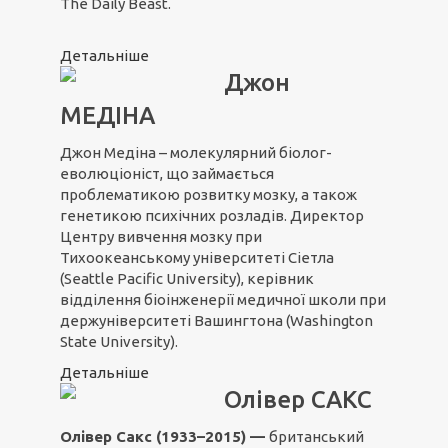
The Daily Beast.
Детальніше
Джон
МЕДІНА
Джон Медіна – молекулярний біолог-
еволюціоніст, що займається
проблематикою розвитку мозку, а також
генетикою психічних розладів. Директор
Центру вивчення мозку при
Тихоокеанському університеті Сіетла
(Seattle Pacific University), керівник
відділення біоінженерії медичної школи при
держуніверситеті Вашингтона (Washington
State University).
Детальніше
Олівер САКС
Олівер Сакс (1933–2015) —
британський