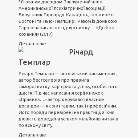
30-річним досвідом. Заслужений член
Американської психіатричної асоціації.
Випускник Гарварду. Канадець, що живе в
Бостоні та Нью-Гемпширі. Разом із донькою
Сарою написав ще одну книжку — «До біса
кохання» (2017).
Детальніше
Річард
Темплар
Річард Темплар — англійський письменник,
автор бестселерів про правила
саморозвитку, кар’єрного успіху, особистого
щастя. Під час написання серії книжок
«Правила…» автор керувався власним
досвідом — як життєвим, так і професійним.
Його поради перевірені на практиці, а їхня
дієвість доведена успіхом мільйонів читачів
по всьому світу.
Детальніше