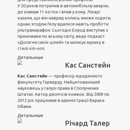
У 20 років потрапив в автомобільну аварію,
де зламав 11 кісток і впав у кому. Лікарі
казали, що він навряд колись зможе ходити,
однак згодом Гелу вдалося навіть пробігти
ультрамарафон. Сьогодні Елрод виступає з
промовами по всьому світу, веде подкаст
«Досягни своїх цілей» та записує музику в
стилі хіп-хоп.
Детальніше
Кас Санстейн
Кас Санстейн
— професор юридичного
факультету Гарварду. Найцитованіший
науковець у галузі права в Сполучених
Штатах. Автор десятків книжок. Від 2009 по
2012 рік працював в адміністрації Барака
Обами.
Детальніше
Річард Талер