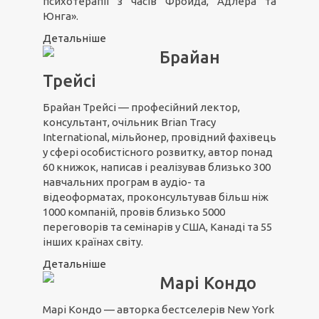
психотерапії з часів Фройда, Адлера та
Юнга».
Детальніше
Брайан
Трейсі
Брайан Трейсі — професійний лектор,
консультант, очільник Brian Tracy
International, мільйонер, провідний фахівець
у сфері особистісного розвитку, автор понад
60 книжок, написав і реалізував близько 300
навчальних програм в аудіо- та
відеоформатах, проконсультував більш ніж
1000 компаній, провів близько 5000
переговорів та семінарів у США, Канаді та 55
інших країнах світу.
Детальніше
Марі Кондо
Марі Кондо — авторка бестселерів New York