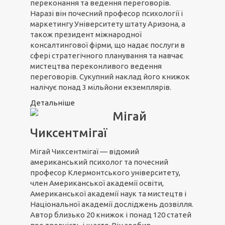
переконання та ведення переговорів.
Наразі він почесний професор психології і
маркетингу Університету штату Аризона, а
також президент міжнародної
консалтингової фірми, що надає послуги в
сфері стратегічного планування та навчає
мистецтва переконливого ведення
переговорів. Сукупний наклад його книжок
налічує понад 3 мільйони екземплярів.
Детальніше
Мігай
Чиксентмігаї
Мігай Чиксентмігаї — відомий
американський психолог та почесний
професор Клермонтського університету,
член Американської академії освіти,
Американської академії наук та мистецтв і
Національної академії досліджень дозвілля.
Автор близько 20 книжок і понад 120 статей