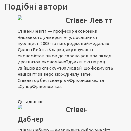
Подібні автори
Стівен Левітт
Стівен Левітт — професор економіки
Чиказького університету, дослідник і
публіцист. 2003-го нагороджений медаллю
Джона Бейтса Кларка, яку вручають
економістам віком до сорока років за вклад
у розвиток економічної думки. У 2006 році
увійшов до списку «100 людей, що формують
наш світ» за версією журналу Time.
Співавтор бестселерів «Фрікономіка» та
«СуперФрікономіка».
Детальніше
Стівен
Дабнер
Стівен Дабнер — американський журналіст,