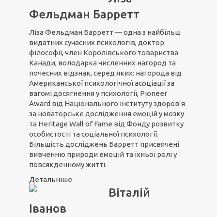
Фельдман Барретт
Ліза Фельдман Барретт — одна з найбільш
видатних сучасних психологів, доктор
філософії, член Королівського товариства
Канади, володарка численних нагород та
почесних відзнак, серед яких: нагорода від
Американської психологічної асоціації за
вагомі досягнення у психології, Pioneer
Award від Національного інституту здоров’я
за новаторське дослідження емоцій у мозку
та Heritage Wall of Fame від Фонду розвитку
особистості та соціальної психології.
Більшість досліджень Барретт присвячені
вивченню природи емоцій та їхньої ролі у
повсякденному житті.
Детальніше
Віталій
Іванов