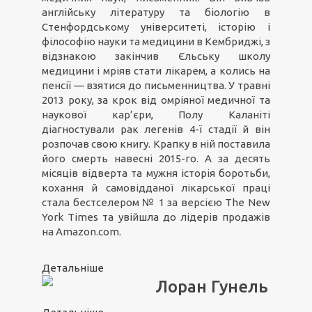
англійську літературу та біологію в
Стенфордському університеті, історію і
філософію науки та медицини в Кембриджі, з
відзнакою закінчив Єльську школу
медицини і мріяв стати лікарем, а колись на
пенсії — взятися до письменництва. У травні
2013 року, за крок від омріяної медичної та
наукової кар’єри, Полу Каланіті
діагностували рак легенів 4-ї стадії й він
розпочав свою книгу. Крапку в ній поставила
його смерть навесні 2015-го. А за десять
місяців відверта та мужня історія боротьби,
кохання й самовідданої лікарської праці
стала бестселером № 1 за версією The New
York Times та увійшла до лідерів продажів
на Amazon.com.
Детальніше
Лоран Гунель