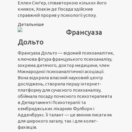
Еллен Сінґер, співавторкою кількох його
книжок, Хоакім де Посада здійснив
справжній прорив у психології успіху.
Детальніше
Франсуаза
Дольто
Франсуаза Дольто — відомий психоаналітик,
ключова фігура французького психоаналізу,
зокрема дитячого, доктор медицини, член
Міжнародної психоаналітичної асоціації.
Вона відкрила власний науковий центр
досліджень, створила першу інтернет-
платформу для сучасного психоаналізу,
обіймала посаду почесного психотерапевта
в Департаменті Психотерапії та
кембриджських лікарнях Фулборн і
Адденбрукс. Її талант — це вміння писати як
для широкого загалу, так і для колег-
фахівців.