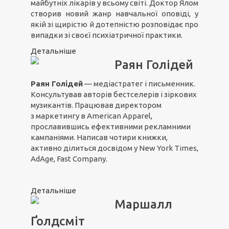
майбутніх лікарів у всьому світі. Доктор Ялом
створив новий жанр навчальної оповіді, у
якій зі щирістю й дотепністю розповідає про
випадки зі своєї психіатричної практики.
Детальніше
Раян Голідей
Раян Голідей
— медіастратег і письменник.
Консультував авторів бестселерів і зіркових
музикантів. Працював директором
з маркетингу в American Apparel,
прославившись ефективними рекламними
кампаніями. Написав чотири книжки,
активно ділиться досвідом у New York Times,
AdAge, Fast Company.
Детальніше
Маршалл
Ґолдсміт