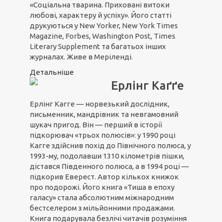
«Соціальна тварина. Приховані витоки
любові, характеру й успіху». Його статті
друкуються у New Yorker, New York Times
Magazine, Forbes, Washington Post, Times
Literary Supplement та багатьох інших
журналах. Живе в Меріленді.
Детальніше
Ерлінг Каґґе
Ерлінг Кагге — норвезький дослідник,
письменник, мандрівник та невгамовний
шукач пригод. Він — перший в історії
підкорювач «трьох полюсів»: у 1990 році
Кагге здійснив похід до Північного полюса, у
1993-му, подолавши 1310 кілометрів пішки,
дістався Південного полюса, а в 1994 році —
підкорив Еверест. Автор кількох книжок
про подорожі. Його книга «Тиша в епоху
галасу» стала абсолютним міжнародним
бестселером з мільйонними продажами.
Книга подарувала безлічі читачів розуміння