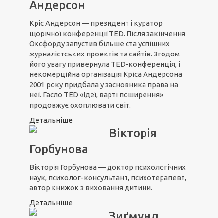
Андерсон
Кріс Андерсон — президент і куратор
щорічної конференції TED. Після закінчення
Оксфорду запустив більше ста успішних
журналістських проектів та сайтів. Згодом
його увагу привернула TED-конференція, і
некомерційна організація Кріса Андерсона
2001 року придбала у засновника права на
неї. Гасло TED «Ідеї, варті поширення»
продовжує охоплювати світ.
Детальніше
Вікторія
Горбунова
Вікторія Горбунова — доктор психологічних
наук, психолог-консультант, психотерапевт,
автор книжок з виховання дитини.
Детальніше
Зиґмунд