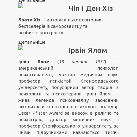
Детальніше
Чіп і Ден Хіз
Брати Хіз
— автори кількох світових
бестселерів із саморозвитку та
особистісного росту.
Детальніше
Ірвін Ялом
Ірвін Ялом
(
13 червня 1931
) —
американський психолог,
психотерапевт, доктор медичних наук,
професор психіатрії Стенфордського
університету, популярний автор творів із
психології та психотерапії. Ірвін Ялом —
жива легенда психоаналізу, засновник
школи екзистенціальної психології, володар
Oscar Pfister Award за внесок в релігію та
психіатрію, доктор медичних наук і
професор Стенфордського університету, за
чиїми підручниками навчаються тисячі