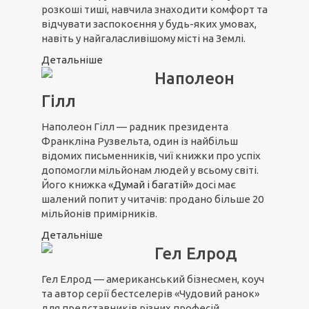
розкоші тиші, навчила знаходити комфорт та
відчувати заспокоєння у будь-яких умовах,
навіть у найгаласливішому місті на Землі.
Детальніше
Наполеон
Гілл
Наполеон Гілл — радник президента
Франкліна Рузвельта, один із найбільш
відомих письменників, чиї книжки про успіх
допомогли мільйонам людей у всьому світі.
Його книжка
«Думай і багатій»
досі має
шалений попит у читачів: продано більше 20
мільйонів примірників.
Детальніше
Гел Елрод
Гел Елрод — американський бізнесмен, коуч
та автор серії бестселерів «Чудовий ранок»
для представників різних професій.