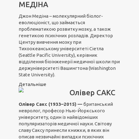
МЕДІНА
Джон Медіна – молекулярний біолог-
еволюціоніст, що займається
проблематикою розвитку мозку, а також
генетикою психічних розладів. Директор
Центру вивчення мозку при
Тихоокеанському університеті Сіетла
(Seattle Pacific University), керівник
відділення біоінженерії медичної школи при
держуніверситеті Вашингтона (Washington
State University).
Детальніше
Олівер САКС
Олівер Сакс (1933–2015) —
британський
невролог, професор Нью-Йоркського
університету, один із найвідоміших
популяризаторів медичної науки. Світову
славу Саксу принесли книжки, в яких він
описав незвичайні випадки психічних