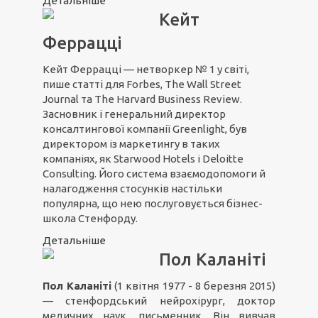
Детальніше
Кейт
Феррацці
Кейт Феррацці — нетворкер № 1 у світі,
пише статті для Forbes, The Wall Street
Journal та The Harvard Business Review.
Засновник і генеральний директор
консалтингової компанії Greenlight, був
директором із маркетингу в таких
компаніях, як Starwood Hotels і Deloitte
Consulting. Його система взаємодопомоги й
налагодження стосунків настільки
популярна, що нею послуговується бізнес-
школа Стенфорду.
Детальніше
Пол Каланіті
Пол Каланіті
(1 квітня 1977 - 8 березня 2015)
— стенфордський нейрохірург, доктор
медичних наук, письменник. Він вивчав