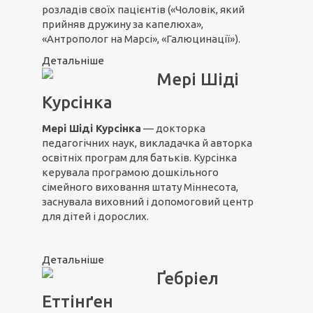
розладів своїх пацієнтів («Чоловік, який
прийняв дружину за капелюха»,
«Антрополог на Марсі», «Галюцинації»).
Детальніше
Мері Шіді
Курсінка
Мері Шіді Курсінка
— докторка
педагогічних наук, викладачка й авторка
освітніх програм для батьків. Курсінка
керувала програмою дошкільного
сімейного виховання штату Міннесота,
заснувала виховний і допомоговий центр
для дітей і дорослих.
Детальніше
Ґебріел
Еттінґен