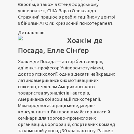
Європы, а також в Стендфордському
університеті, США. Зараз Олександр
Стражний працює в реабілітаційному центрі
з бійцями АТО як кризисний психотерапевт.
Детальніше
Хоакім де
Посада, Елле Сінґер
Хоакім де Посада — автор бестселерів,
ад’юнкт-професор Університету Маямі,
доктор психології, один з десяти найкращих
латиноамериканських мотиваційних
спікерів, є членом Американського
товариства журналістів і авторів,
Американської асоціації психотерапії,
Міжнародної асоціації менеджерів-
консультантів. Він провів майстер-класи й
семінари для торгово-промислових
організацій, корпорацій, спортивних команд
та компаній у понад 30 країнах світу. Разом з