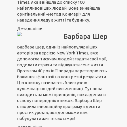
Times, яка ввійшла до списку 100
найвпливовіших людей. Вона винайшла
оригінальний «метод КонМарі» для
наведення ладу в житті та будинку.
Детальніше
Барбара Шер
Барбара Шер, один із найпопулярніших
авторів
з
а вер
сією N
ew York Time
s, вже
допомогла тисячам людей згадати свої мрії,
подолати страхи та відшукати сенс життя.
Протягом 40 років її поради перетворюють
бажання і фантазії на конкретні результати.
Цю книжку називають блискучою
кульмінацією ідей письменниці. Тут вона
виходить за межі принципів, покладених в
основу попередніх книжок. Барбара Шер
створила інноваційну програму з десяти
простих уроків, яка допоможе вам
побудувати життя своєї мрії!