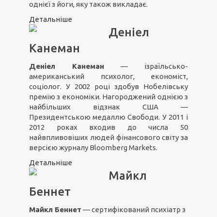
однієї з йоги, яку також викладає.
Детальніше
Деніел
Канеман
Деніел Канеман
— ізраїльсько-
американський психолог, економіст,
соціолог. У 2002 році здобув Нобелівську
премію з економіки. Нагороджений однією з
найбільших відзнак США —
Президентською медаллю Свободи. У 2011 і
2012 роках входив до числа 50
найвпливовіших людей фінансового світу за
версією журналу Bloomberg Markets.
Детальніше
Майкл
Беннет
Майкл Беннет
— сертифікований психіатр з