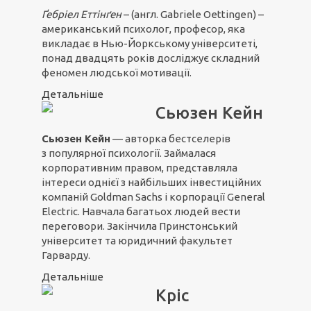
Ґебріел Ет
т
інґен
– (англ. Gabriele Oettingen) –
американський психолог, професор, яка
викладає в Нью-Йоркському університеті,
понад двадцять років досліджує складний
феномен людської мотивації.
Детальніше
Сьюзен Кейн
Сьюзен Кейн
— авторка бестселерів
з популярної психології. Займалася
корпоративним правом, представляла
інтереси однієї з найбільших інвестиційних
компаній Goldman Sachs і корпорації General
Electric. Навчала багатьох людей вести
переговори. Закінчила Принстонський
університет та юридичний факультет
Гарварду.
Детальніше
Кріс