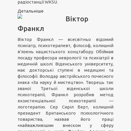
радіостанції WKSU.
Детальніше
Віктор
Франкл
Віктор Франкл — всесвітньо відомий
психіатр, психотерапевт, філософ, колишній
в’язень нацистського концтабору. Обіймав
посаду професора неврології та психіатрії в
медичній школі Віденського університету,
має докторські ступені в медицині та
філософії. Володар австрійського почесного
знака «За науку й мистецтво». Творець так
званої Третьої віденської школи
психотерапії, Франкл розробив метод
екзистенціальної психотерапії —
логотерапію. Сер Сиріл Берт, колишній
президент Британського психологічного
товариства, назвав його праці
«найважливішим внеском у сферу