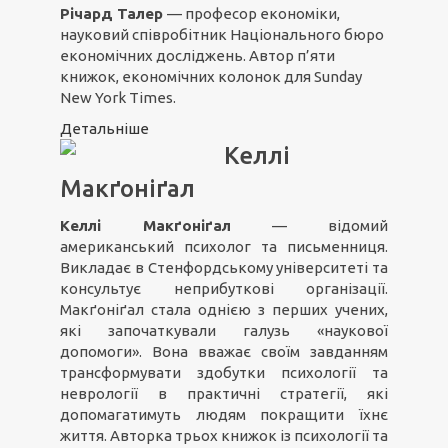
Річард Талер
— професор економіки,
науковий співробітник Національного бюро
економічних досліджень. Автор п’яти
книжок, економічних колонок для Sunday
New York Times.
Детальніше
Келлі
Макґоніґал
Келлі Макґоніґал
— відомий
американський психолог та письменниця.
Викладає в Стенфордському університеті та
консультує неприбуткові організації.
Макґоніґал стала однією з перших учених,
які започаткували галузь «наукової
допомоги». Вона вважає своїм завданням
трансформувати здобутки психології та
неврології в практичні стратегії, які
допомагатимуть людям покращити їхнє
життя. Авторка трьох книжок із психології та