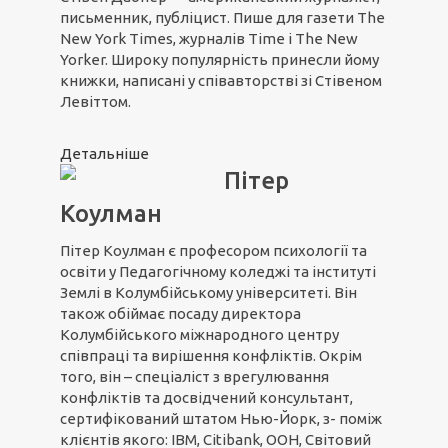
письменник, публіцист. Пише для газети The
New York Times, журналів Time і The New
Yorker. Широку популярність принесли йому
книжки, написані у співавторстві зі Стівеном
Левіттом.
Детальніше
Пітер
Коулман
Пітер Коулман є професором психології та
освіти у Педагогічному коледжі та інституті
Землі в Колумбійському університеті. Він
також обіймає посаду директора
Колумбійського міжнародного центру
співпраці та вирішення конфліктів. Окрім
того, він – спеціаліст з врегулювання
конфліктів та досвідчений консультант,
сертифікований штатом Нью-Йорк, з- поміж
клієнтів якого: IBM, Citibank, ООН, Світовий