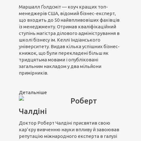
Маршалл Ґолдсміт — коуч кращих топ-
менеджерів США, відомий бізнес-експерт,
що входить до 50 найвпливовіших фахівців
із менеджменту. Отримав кваліфікаційний
ступінь магістра ділового адміністрування в
школі бізнесу ім. Келлі Індіанського
університету. Видав кілька успішних бізнес-
книжок, що були перекладені більш як
тридцятьма мовами і опубліковані
загальним накладом у два мільйони
примірників.
Детальніше
Роберт
Чалдіні
Доктор Роберт Чалдіні присвятив свою
кар’єру вивченню науки впливу й завоював
репутацію міжнародного експерта в галузі