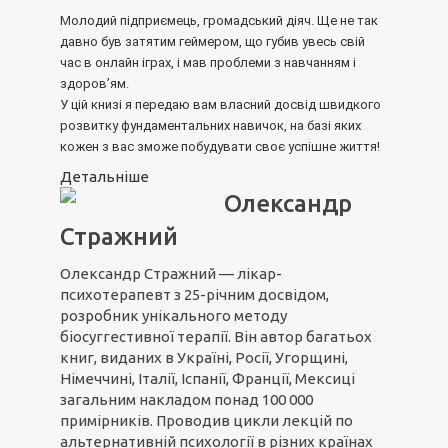
Молодий підприємець, громадський діяч. Ще не так
давно був затятим геймером, що губив увесь свій
час в онлайн іграх, і мав проблеми з навчанням і
здоров’ям.
У цій книзі я передаю вам власний досвід швидкого
розвитку фундаментальних навичок, на базі яких
кожен з вас зможе побудувати своє успішне життя!
Детальніше
Олександр
Стражний
Олександр Стражний — лікар-
психотерапевт з 25-річним досвідом,
розробник унікального методу
біосуггестивної терапії. Він автор багатьох
книг, виданих в Україні, Росії, Угорщині,
Німеччині, Італії, Іспанії, Франції, Мексиці
загальним накладом понад 100 000
примірників. Проводив цикли лекцій по
альтернативній психології в різних країнах