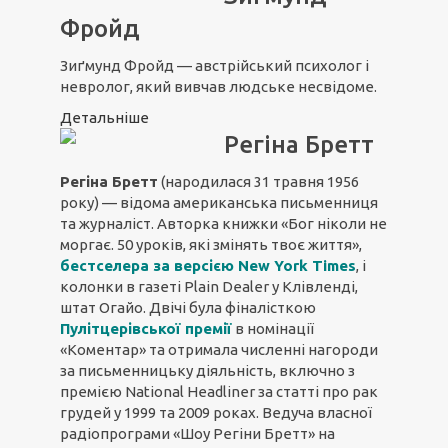
Фройд
Зиґмунд Фройд — австрійський психолог і
невролог, який вивчав людське несвідоме.
Детальніше
Регіна Бретт
Регіна Бретт
(народилася 31 травня 1956
року) — відома американська письменниця
та журналіст. Авторка книжки «Бог ніколи не
моргає. 50 уроків, які змінять твоє життя»,
бестселера за версією New York Times
, і
колонки в газеті Plain Dealer у Клівленді,
штат Огайо. Двічі була фіналісткою
Пулітцерівської премії
в номінації
«Коментар» та отримала численні нагороди
за письменницьку діяльність, включно з
премією National Headliner за статті про рак
грудей у 1999 та 2009 роках. Ведуча власної
радіопрограми «Шоу Регіни Бретт» на