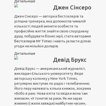
Детальніше
Джен Сінсеро
Джен Сінсеро — авторка бестселерів та
успішна тренерка, яка допомогла чималій
кількості людей змінити особисте та
професійне життя: знайти свою споріднену
душу, побудувати бізнес мрії, стати авторами
бестселерів NY Times
і навіть укласти ділові
угоди на мільйон доларів.
Детальніше
Девід Брукс
Девід Брукс — американський журналіст,
викладач Єльського університету. Веде
авторську колонку у New York Times,
регулярно виступає по радіо і телебаченню.
Його перу належать кілька книжок, зокрема
«Бобо в раю. Нова еліта та звідки вона там
взялася», «У гонитві за раєм. Як ми зараз
живемо (і жили завжди) майбутнім часом»,