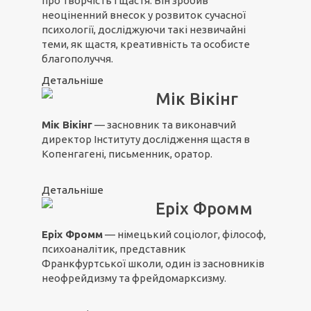
про творчість і щастя. Він зробив
неоціненний внесок у розвиток сучасної
психології, досліджуючи такі незвичайні
теми, як щастя, креативність та особисте
благополуччя.
Детальніше
Мік Вікінг
Мік Вікінг
— засновник та виконавчий
директор Інституту дослідження щастя в
Копенгагені, письменник, оратор.
Детальніше
Еріх Фромм
Еріх Фромм
— німецький соціолог, філософ,
психоаналітик, представник
Франкфуртської школи, один із засновників
неофрейдизму та фрейдомарксизму.