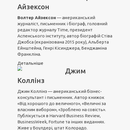
Айзексон
Волтер Айзексон
— американський
журналіст, письменник і біограф, головний
редактор журналу Time, президент
Аспенського інституту, автор біографій Стіва
Джобса (екранізована 2015 року), Альберта
Ейнштейна, Генрі Кісинджера, Бенджаміна
Франкліна.
Детальніше
Джим
Коллінз
Джим Коллінз — американський бізнес-
консультант і письменник. Автор книжок
«Від хорошого до величного», «Величні за
власним вибором», «Зроблено на совість».
Публікується в Harvard Business Review,
BusinessWeek, Fortune та інших виданнях.
Живе у Боулдері, штат Колорадо.