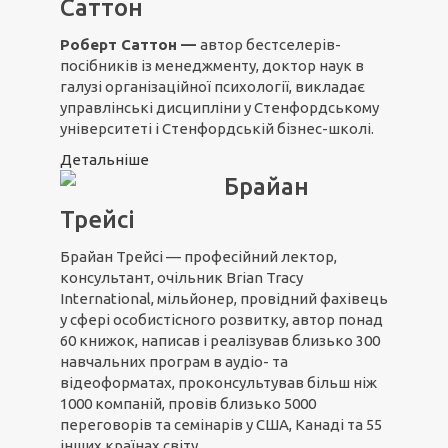
Саттон
Роберт Саттон —
автор бестселерів-
посібників із менеджменту, доктор наук в
галузі організаційної психології, викладає
управлінські дисципліни у Стенфордському
університеті і Стенфордській бізнес-школі.
Детальніше
Брайан
Трейсі
Брайан Трейсі — професійний лектор,
консультант, очільник Brian Tracy
International, мільйонер, провідний фахівець
у сфері особистісного розвитку, автор понад
60 книжок, написав і реалізував близько 300
навчальних програм в аудіо- та
відеоформатах, проконсультував більш ніж
1000 компаній, провів близько 5000
переговорів та семінарів у США, Канаді та 55
інших країнах світу.