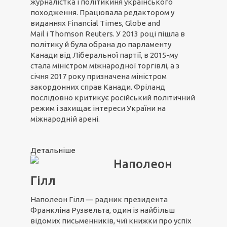
журналістка і політикиня українського
походження. Працювала редактором у
виданнях Financial Times, Globe and
Mail і Thomson Reuters. У 2013 році пішла в
політику й була обрана до парламенту
Канади від Ліберальної партії, в 2015-му
стала міністром міжнародної торгівлі, а з
січня 2017 року призначена міністром
закордонних справ Канади. Фріланд
послідовно критикує російський політичний
режим і захищає інтереси України на
міжнародній арені.
Детальніше
Наполеон
Гілл
Наполеон Гілл — радник президента
Франкліна Рузвельта, один із найбільш
відомих письменників, чиї книжки про успіх