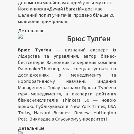
допомогли мільйонам людей у всьому світі.
Його книжка
«Думай і багатій»
досі має
шалений попит у читачів: продано більше 20
мільйонів примірників.
Детальніше
Брюс Тулґен
Брюс Тулґен
— визнаний експерт із
лідерства та управління, автор бізнес-
бестселерів. Засновник та керівник компанії
RainmakerThinking, яка спеціалізується на
дослідженнях з менеджменту та
корпоративному навчанні. Видання
Management Today назвало Брюса Тулґена
гуру менеджменту, а експерти рейтингу
бізнес-мислителів Thinkers 50 — новою
зіркою. Публікувався в New York Times, USA
Today, Harvard Business Review, Huffington
Post. Викладає в Єльському університеті.
Детальніше