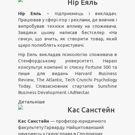
Нір Еяль
Нір Еяль
– підприємець і викладач.
Працював у сфері ігор і реклами, де вивчив і
випробував техніки впливу на споживача.
Завдяки цьому написав бестселер «На
гачку», що вчить, як створити товар, який
щиро полюблять користувачі.
Нір Еяль викладав психологію споживача в
Стенфордському університеті. Наразі
консультує компанії зі списку Fortune 500 та
пише для видань Harvard Business
Review, The Atlantic, Tech Crunchі Psychology
Today. Співзасновник стартапів Sunshine
Business Development і AdNectar.
Детальніше
Кас Санстейн
Кас Санстейн
— професор юридичного
факультету Гарварду. Найцитованіший
науковець у галузі права в Сполучених