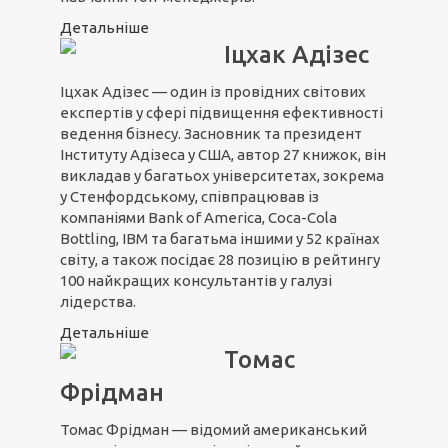
Детальніше
Іцхак Адізес
Іцхак Адізес — один із провідних світових
експертів у сфері підвищення ефективності
ведення бізнесу. Засновник та президент
Інституту Адізеса у США, автор 27 книжок, він
викладав у багатьох університетах, зокрема
у Стенфордському, співпрацював із
компаніями Bank of America, Coca-Cola
Bottling, IBM та багатьма іншими у 52 країнах
світу, а також посідає 28 позицію в рейтингу
100 найкращих консультантів у галузі
лідерства.
Детальніше
Томас
Фрідман
Томас Фрідман — відомий американський