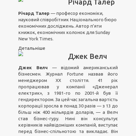
Річард Талер
Річард Талер
— професор економіки,
науковий співробітник Національного бюро
економічних досліджень. Автор п’яти
книжок, економічних колонок для Sunday
New York Times.
Детальніше
Джек Велч
Джек Велч
— відомий американський
бізнесмен. Журнал Fortune назвав його
менеджером ХХ століття. 41 рік
пропрацював у компанії «Дженерал
електрик», з 1981-го по 2001‑й був її
гендиректором. За цей час загальна вартість
корпорації зросла в понад 30 разів — з 13 до
більш ніж 400 мільярдів доларів, — а Велч
став бізнес-гуру. Нині він консультує
керівників найвідоміших компаній, виступає
перед бізнес-спільнотою та викладає. Він