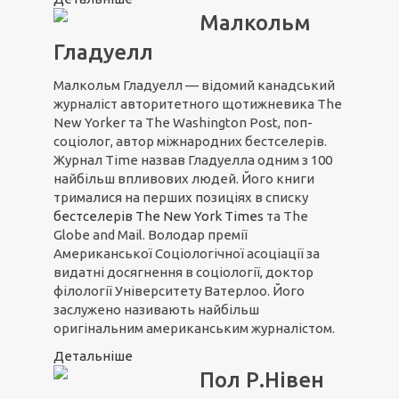
Малкольм
Гладуелл
Малкольм Гладуелл — відомий канадський
журналіст авторитетного щотижневика The
New Yorker та The Washington Post, поп-
соціолог, автор міжнародних бестселерів.
Журнал Time назвав Гладуелла одним з 100
найбільш впливових людей. Його книги
трималися на перших позиціях в списку
бестселерів The New York Times
та The
Globe and Mail. Володар премії
Американської Соціологічної асоціації за
видатні досягнення в соціології, доктор
філології Університету Ватерлоо. Його
заслужено називають найбільш
оригінальним американським журналістом.
Детальніше
Пол Р.Нівен