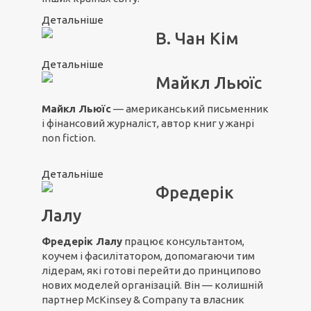
Детальніше
В. Чан Кім
Детальніше
Майкл Льюїс
Майкл Льюїс
— американський письменник
і фінансовий журналіст, автор книг у жанрі
non fiction.
Детальніше
Фредерік
Лалу
Фредерік Лалу
працює консультантом,
коучем і фасилітатором, допомагаючи тим
лідерам, які готові перейти до принципово
нових моделей організацій. Він — колишній
партнер McKinsey & Company та власник