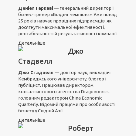
Деніел Гаркаві
― генеральний директор і
бізнес-тренер «Білдінг чемпіонз». Уже понад
25 років навчає провідних підприємців, як
досягнути максимальної ефективності,
рентабельності й результативності компанії.
Детальніше
Джо
Стадвелл
Джо Стадвелл
— доктор наук, викладач
Кембриджського університету, блогер і
публіцист. Працював директором
консалтингового агентства Dragonomics,
головним редактором China Economic
Quarterly. Відомий працями про особливості
бізнесу у Східній Азії.
Детальніше
Роберт