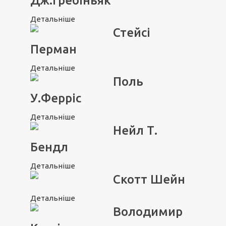
Дж.Гребіньяк
Детальніше
Стейсі
Перман
Детальніше
Поль
У.Ферріс
Детальніше
Нейл Т.
Бендл
Детальніше
Скотт Шейн
Детальніше
Володимир