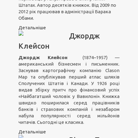
Штатах. Автор десятків книжок. Від 2009 по
2012 рік працював в адміністрації Барака
Обами.
Детальніше
Джордж
Клейсон
Джордж Клейсон
(1874–1957) —
американський бізнесмен і письменник.
Заснував картографічну компанію Clason
Map та опублікував перший атлас шляхів
Сполучених Штатів і Канади. У 1926 році
видав збірку притч про фінансовий успіх
«Найбагатший чоловік у Вавилоні». Книжка
швидко поширилася серед працівників
банків і страхових компаній і незабаром
набула популярності серед мільйонів
читачів. Сьогодні це класика.
Детальніше