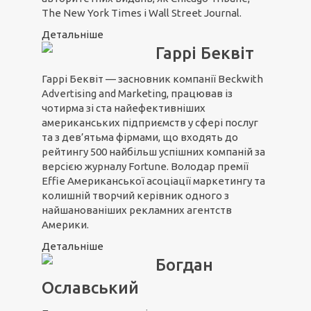
The New York Times і Wall Street Journal.
Детальніше
Гаррі Беквіт
Гаррі Беквіт — засновник компанії Beckwith
Advertising and Marketing, працював із
чотирма зі ста найефективніших
американських підприємств у сфері послуг
та з дев’ятьма фірмами, що входять до
рейтингу 500 найбільш успішних компаній за
версією журналу Fortune. Володар премії
Effie Американської асоціації маркетингу та
колишній творчий керівник одного з
найшанованіших рекламних агентств
Америки.
Детальніше
Богдан
Ославський