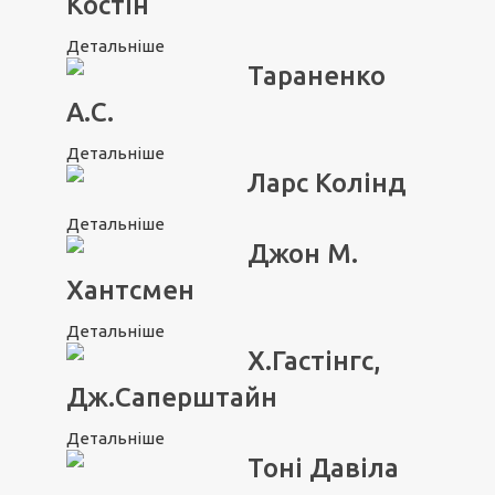
Костін
Детальніше
Тараненко
А.С.
Детальніше
Ларс Колінд
Детальніше
Джон М.
Хантсмен
Детальніше
Х.Гастінгс,
Дж.Саперштайн
Детальніше
Тоні Давіла