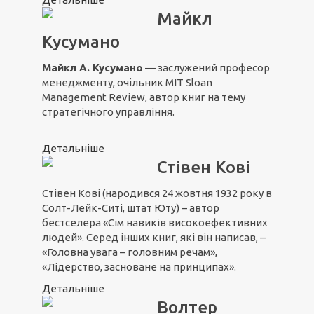
Майкл
Кусумано
Майкл А. Кусумано
— заслужений професор
менеджменту, очільник MIT Sloan
Management Review, автор книг на тему
стратегічного управління.
Детальніше
Стівен Кові
Стівен Кові (народився 24 жовтня 1932 року в
Солт-Лейк-Ситі, штат Юту) – автор
бестселера «Сім навиків високоефективних
людей». Серед інших книг, які він написав, –
«Головна увага – головним речам»,
«Лідерство, засноване на принципах».
Детальніше
Волтер