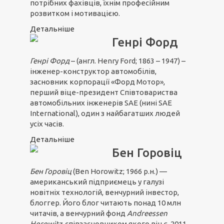
потрібних фахівців, їхнім професійним
розвитком і мотивацією.
Детальніше
Генрі Форд
Генрі Форд
– (англ. Henry Ford; 1863 – 1947) –
інженер-конструктор автомобілів,
засновник корпорації «Форд Мотор»,
перший віце-президент Співтовариства
автомобільних інженерів SAE (нині SAE
International), один з найбагатших людей
усіх часів.
Детальніше
Бен Горовіц
Бен Горовіц
(Ben Horowitz; 1966 р.н.) —
американський підприємець у галузі
новітніх технологій, венчурний інвестор,
блоггер. Його блог читають понад 10 млн
читачів, а венчурний фонд
Andreessen
Horowitz
, співзасновником якого він є, 2011