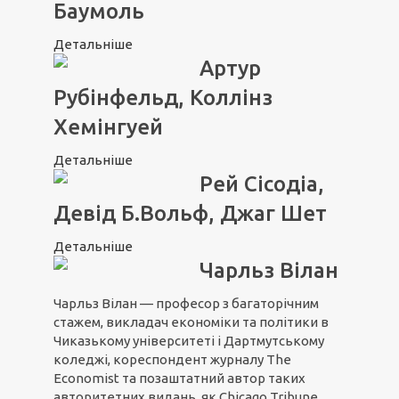
Баумоль
Детальніше
Артур
Рубінфельд, Коллінз
Хемінгуей
Детальніше
Рей Сісодіа,
Девід Б.Вольф, Джаг Шет
Детальніше
Чарльз Вілан
Чарльз Вілан — професор з багаторічним
стажем, викладач економіки та політики в
Чиказькому університеті і Дартмутському
коледжі, кореспондент журналу The
Economist та позаштатний автор таких
авторитетних видань, як Chicago Tribune,