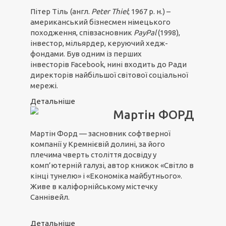
Пітер Тіль
(англ.
Peter Thiel
; 1967 р. н.) –
американський бізнесмен німецького
походження, співзасновник
PayPal
(1998),
інвестор, мільярдер, керуючий хедж-
фондами. Був одним із перших
інвесторів Facebook, нині входить до Ради
директорів найбільшої світової соціальної
мережі.
Детальніше
Мартін ФОРД
Мартін Форд — засновник софтверної
компанії у Кремнієвій долині, за його
плечима чверть століття досвіду у
комп’ютерній галузі, автор книжок «Світло в
кінці тунелю» і «Економіка майбутнього».
Живе в каліфорнійському містечку
Саннівейл.
Детальніше