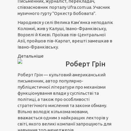
Письменник, журналіст, перекладач,
співзасновник порталу Ufra.com.ua. Учасник
музичного гурту "Оркестр Бобовата".
Народився у селі Велика Кам’янка неподалік
Коломиї, жив у Калуші, Івано-Франківську,
Ворзелі й Києві. Проїхав пів-Центральної
Азії, пройшов пів-Карпат, врешті замешкав в
Івано-Франківську.
Детальніше
Роберт Грін
Роберт Грін — культовий американський
письменник, автор популярно-
публіцистичної літератури про механізми
функціонування влади у суспільстві та
політиці, а також про особливості
стратегічного мислення та закони обману.
Вільно володіє кількома мовами,
вважається одним з найкращих лекторів у
світі, якого великі компанії запрошують для
навчання топ-менеджерів.