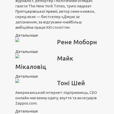
журналіст, репортер і політичний оглядач
газети The New York Times, тричі лауреат
Пулітцерівської премії
, автор семи книжок,
серед яких — бестселер «
Дякую за
запізнення
», за відгуками «найбільш
амбіційна праця ХХІ століття».
Детальніше
Рене Моборн
Детальніше
Майк
Мікаловіц
Детальніше
Тоні Шей
Американський інтернет-підприємець, CEO
онлайн-магазину одягу, взуття та аксесуарів
Zappos.com.
Детальніше