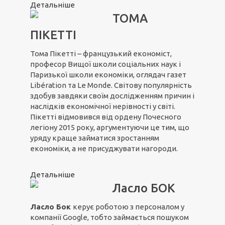
Детальніше
ТОМА
ПІКЕТТІ
Тома Пікетті – французький економіст,
професор Вищої школи соціальних наук і
Паризької школи економіки, оглядач газет
Libération та Le Monde. Світову популярність
здобув завдяки своїм дослідженням причин і
наслідків економічної нерівності у світі.
Пікетті відмовився від ордену Почесного
легіону 2015 року, аргументуючи це тим, що
уряду краще займатися зростанням
економіки, а не присуджувати нагороди.
Детальніше
Ласло БОК
Ласло Бок
керує роботою з персоналом у
компанії Google, тобто займається пошуком