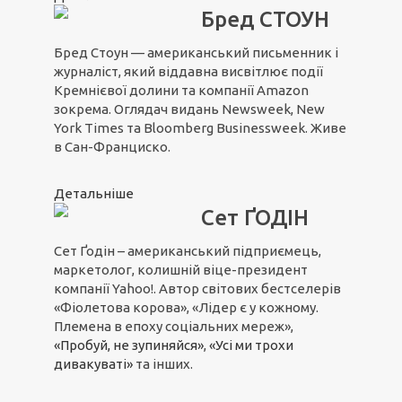
Бред СТОУН
Бред Стоун — американський письменник і
журналіст, який віддавна висвітлює події
Кремнієвої долини та компанії Amazon
зокрема. Оглядач видань Newsweek, New
York Times та Bloomberg Businessweek. Живе
в Сан-Франциско.
Детальніше
Сет ҐОДІН
Сет Ґодін – американський підприємець,
маркетолог, колишній віце-президент
компанії Yahoo!. Автор світових бестселерів
«Фіолетова корова», «Лідер є у кожному.
Племена в епоху соціальних мереж»,
«Пробуй, не зупиняйся»
,
«Усі ми трохи
дивакуваті»
та інших.