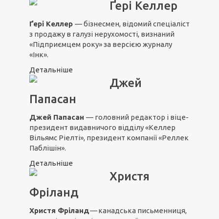
Ґері Келлер
Ґері Келлер
— бізнесмен, відомий спеціаліст
з продажу в галузі нерухомості, визнаний
«Підприємцем року» за версією журналу
«Інк».
Детальніше
Джей
Папасан
Джей Папасан
— головний редактор і віце-
президент видавничого відділу «Келлер
Вільямс Ріелті», президент компанії «Реллек
Паблішін».
Детальніше
Христя
Фріланд
Христя
Фріланд
—
канадська письменниця,