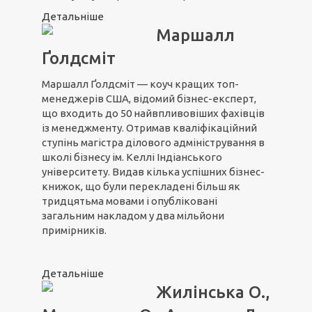
Детальніше
Маршалл
Ґолдсміт
Маршалл Ґолдсміт — коуч кращих топ-
менеджерів США, відомий бізнес-експерт,
що входить до 50 найвпливовіших фахівців
із менеджменту. Отримав кваліфікаційний
ступінь магістра ділового адміністрування в
школі бізнесу ім. Келлі Індіанського
університету. Видав кілька успішних бізнес-
книжок, що були перекладені більш як
тридцятьма мовами і опубліковані
загальним накладом у два мільйони
примірників.
Детальніше
Жилінська О.,