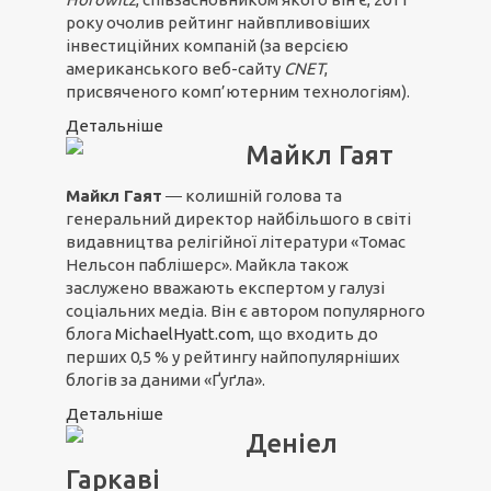
року очолив рейтинг найвпливовіших
інвестиційних компаній (за версією
американського веб-сайту
CNET
,
присвяченого комп’ютерним технологіям).
Детальніше
Майкл Гаят
Майкл Гаят
― колишній голова та
генеральний директор найбільшого в світі
видавництва релігійної літератури «Томас
Нельсон паблішерс». Майкла також
заслужено вважають експертом у галузі
соціальних медіа. Він є автором популярного
блога
MichaelHyatt.com
, що входить до
перших 0,5 % у рейтингу найпопулярніших
блогів за даними «Ґуґла».
Детальніше
Деніел
Гаркаві