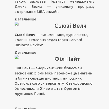
також заснував Інститут менеджменту
Джека Велча — унікальну програму
з отримання MБA онлайн.
Детальніше
Сьюзі Велч
Сьюзі Велч
— письменниця, журналістка,
колишня головна редакторка Harvard
Business Review.
Детальніше
Філ Найт
Філ Найт — американський бізнесмен,
засновник фірми Nike, переможець змагань
із бігу на середні дистанції, випускник
Орегонського університету і Стенфордської
бізнес-школи. Живе в штаті Орегон із
дружиною Пенні.
Детальніше