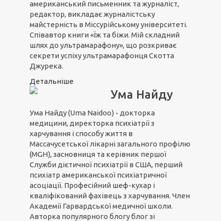
американський письменник та журналіст,
редактор, викладає журналістську
майстерність в Міссурійському університеті.
Співавтор книги «Їж та біжи. Мій складний
шлях до ультрамарафону», що розкриває
секрети успіху ультрамарафонця Скотта
Джурека.
Детальніше
Ума Найду
Ума Найду (Uma Naidoo) - докторка
медицини, директорка психіатрії з
харчування і способу життя в
Массачусетської лікарні загального профілю
(MGH), засновниця та керівник першої
Служби дієтичної психіатрії в США, перший
психіатр американської психіатричної
асоціації. Професійний шеф-кухар і
кваліфікований фахівець з харчування. Член
Академії Гарвардської медичної школи.
Авторка популярного блогу блог зі