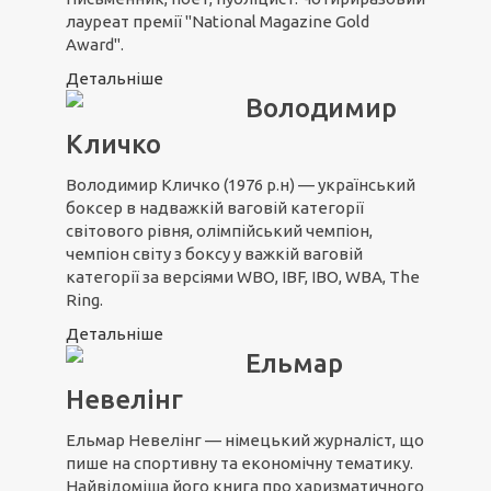
лауреат премії "National Magazine Gold
Award".
Детальніше
Володимир
Кличко
Володимир Кличко (1976 р.н) — український
боксер в надважкій ваговій категорії
світового рівня, олімпійський чемпіон,
чемпіон світу з боксу у важкій ваговій
категорії за версіями WBO, IBF, IBO, WBA, The
Ring.
Детальніше
Ельмар
Невелінг
Ельмар Невелінг — німецький журналіст, що
пише на спортивну та економічну тематику.
Найвідоміша його книга про харизматичного