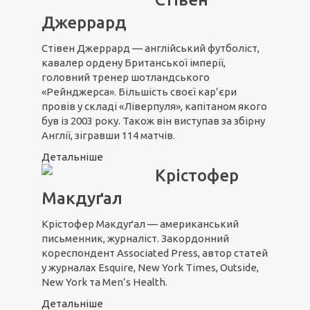
Джеррард
Стівен Джеррард — англійський футболіст,
кавалер ордену Британської імперії,
головний тренер шотландського
«Рейнджерса». Більшість своєї кар’єри
провів у складі «Ліверпуля», капітаном якого
був із 2003 року. Також він виступав за збірну
Англії, зігравши 114 матчів.
Детальніше
Крістофер
Макдуґал
Крістофер Макдуґал — американський
письменник, журналіст. Закордонний
кореспондент Associated Press, автор статей
у журналах Esquire, New York Times, Outside,
New York та Men’s Health.
Детальніше