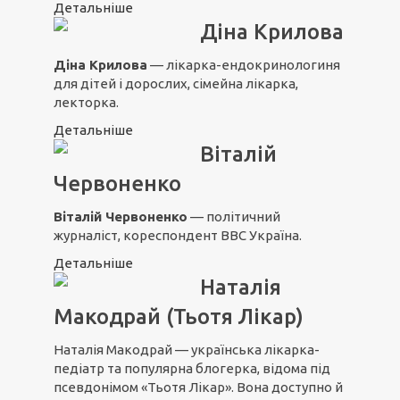
Детальніше
Діна Крилова
Діна Крилова
— лікарка-ендокринологиня
для дітей і дорослих, сімейна лікарка,
лекторка.
Детальніше
Віталій
Червоненко
Віталій Червоненко
— політичний
журналіст, кореспондент ВВС Україна.
Детальніше
Наталія
Макодрай (Тьотя Лікар)
Наталія Макодрай
— українська лікарка-
педіатр та популярна блогерка, відома під
псевдонімом «Тьотя Лікар». Вона доступно й