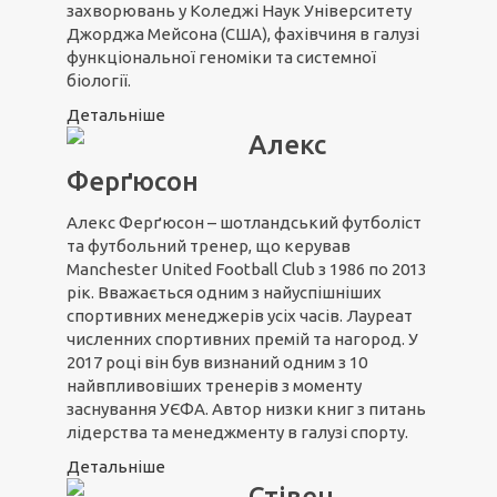
захворювань у Коледжі Наук Університету
Джорджа Мейсона (США), фахівчиня в галузі
функціональної геноміки та системної
біології.
Детальніше
Алекс
Ферґюсон
Алекс Ферґюсон – шотландський футболіст
та футбольний тренер, що керував
Manchester United Football Club з 1986 по 2013
рік. Вважається одним з найуспішніших
спортивних менеджерів усіх часів. Лауреат
численних спортивних премій та нагород. У
2017 році він був визнаний одним з 10
найвпливовіших тренерів з моменту
заснування УЄФА. Автор низки книг з питань
лідерства та менеджменту в галузі спорту.
Детальніше
Стівен