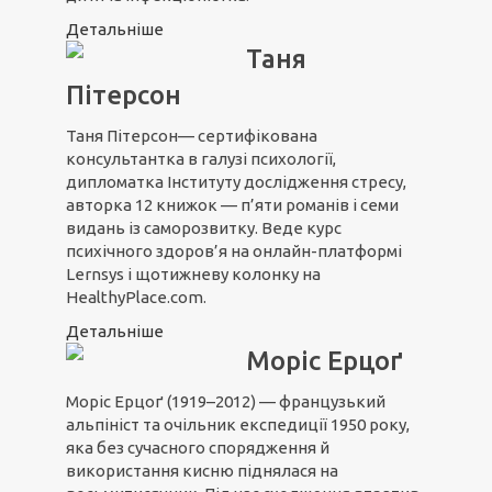
Детальніше
Таня
Пітерсон
Таня Пітерсон— сертифікована
консультантка в галузі психології,
дипломатка Інституту дослідження стресу,
авторка 12 книжок — п’яти романів і семи
видань із саморозвитку. Веде курс
психічного здоров’я на онлайн-платформі
Lernsys і щотижневу колонку на
HealthyPlace.com.
Детальніше
Моріс Ерцоґ
Моріс Ерцоґ (1919–2012) — французький
альпініст та очільник експедиції 1950 року,
яка без сучасного спорядження й
використання кисню піднялася на