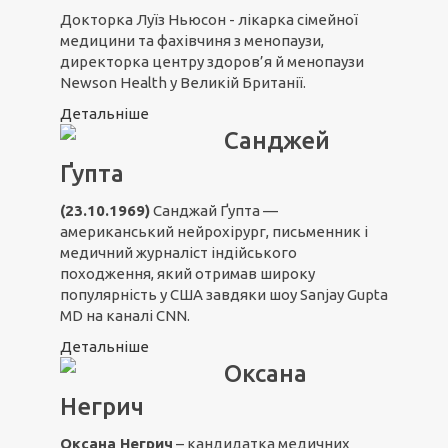
Докторка Луїз Ньюсон - лікарка сімейної
медицини та фахівчиня з менопаузи,
директорка центру здоров’я й менопаузи
Newson Health у Великій Британії.
Детальніше
Санджей
Ґупта
(23.10.1969)
Санджай Ґупта —
американський нейрохірург, письменник і
медичний журналіст індійського
походження, який отримав широку
популярність у США завдяки шоу Sanjay Gupta
MD на каналі CNN.
Детальніше
Оксана
Негрич
Оксана Негрич
– кандидатка медичних