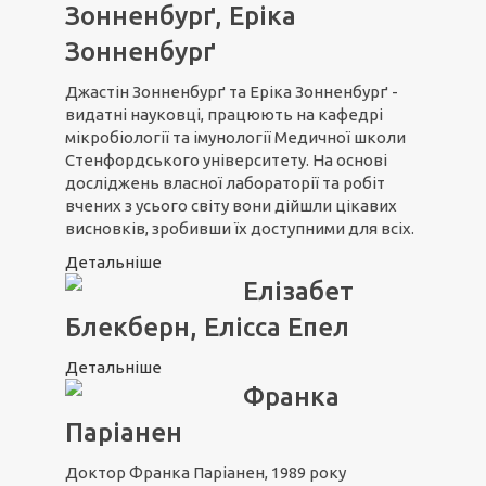
Зонненбурґ, Еріка
Зонненбурґ
Джастін Зонненбурґ та Еріка Зонненбурґ -
видатні науковці, працюють на кафедрі
мікробіології та імунології Медичної школи
Стенфордського університету. На основі
досліджень власної лабораторії та робіт
вчених з усього світу вони дійшли цікавих
висновків, зробивши їх доступними для всіх.
Детальніше
Елізабет
Блекберн, Елісса Епел
Детальніше
Франка
Паріанен
Доктор Франка Паріанен, 1989 року