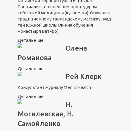
китайской терапии гуаша и ци-сюэ.
Специалист по внешним процедурам
тибетской медицины (ку-нье-чи). Обучался
традиционному таиландскому массажу нуад-
тай Южной школы (линия обучения
монастыря Ват-фо).
Детальніше
Олена
Романова
Детальніше
Рей Клерк
Консультант журналу Men`s Health
Детальніше
Н.
Могилевская, Н.
Самойленко