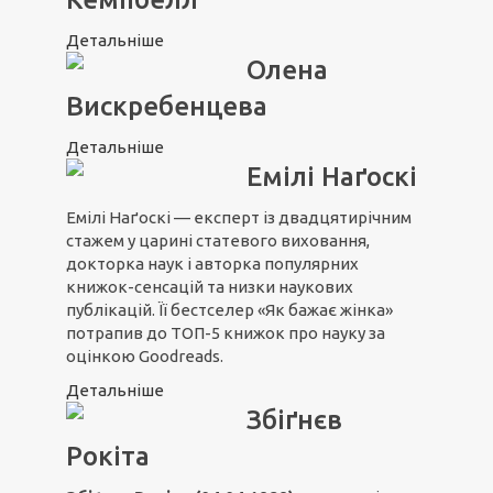
Детальніше
Олена
Вискребенцева
Детальніше
Емілі Наґоскі
Емілі Наґоскі — експерт із двадцятирічним
стажем у царині статевого виховання,
докторка наук і авторка популярних
книжок-сенсацій та низки наукових
публікацій. Її бестселер «Як бажає жінка»
потрапив до ТОП-5 книжок про науку за
оцінкою Goodreads.
Детальніше
Збіґнєв
Рокіта