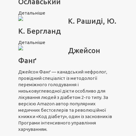
Ославський
Детальніше
К. Рашиді, Ю.
К. Бергланд
Детальніше
Джейсон
Фанґ
Джейсон Фанґ — канадський нефролог,
провідний спеціаліст із методології
переміжного голодування і
низьковуглеводної дієти особливо для
лікування людей з діабетом 2-го типу. За
версією Amazon автор популярних
медичних бестселерів та революційної
книжки «Код діабету», один із засновників
Програми інтенсивного управління
харчуванням.