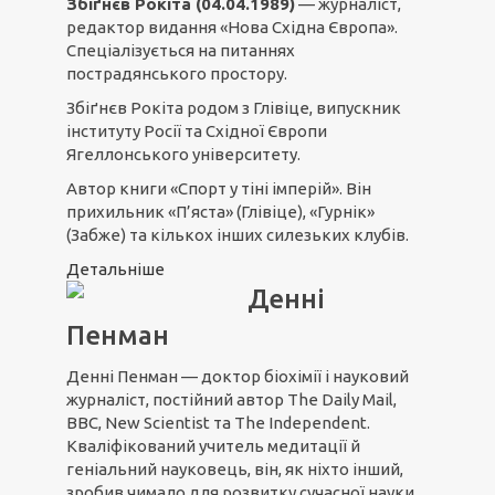
Збіґнєв Рокіта (04.04.1989)
— журналіст,
редактор видання «Нова Східна Європа».
Спеціалізується на питаннях
пострадянського простору.
Збіґнєв Рокіта родом з Глівіце, випускник
інституту Росії та Східної Європи
Ягеллонського університету.
Автор книги «Спорт у тіні імперій». Він
прихильник «П’яста» (Глівіце), «Гурнік»
(Забже) та кількох інших силезьких клубів.
Детальніше
Денні
Пенман
Денні Пенман — доктор біохімії і науковий
журналіст, постійний автор The Daily Mail,
BBC, New Scientist та The Independent.
Кваліфікований учитель медитації й
геніальний науковець, він, як ніхто інший,
зробив чимало для розвитку сучасної науки.