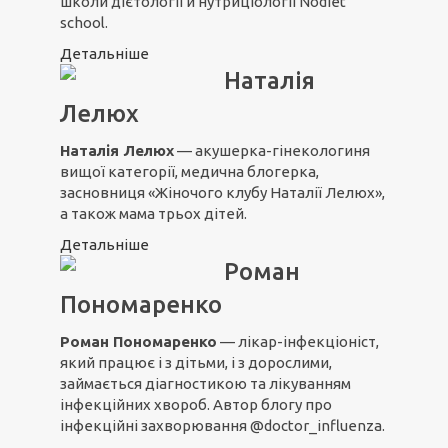
школи дієтології й нутриціології Nodiet
school.
Детальніше
Наталія
Лелюх
Наталія Лелюх
— акушерка-гінекологиня
вищої категорії, медична блогерка,
засновниця «Жіночого клубу Наталії Лелюх»,
а також мама трьох дітей.
Детальніше
Роман
Пономаренко
Роман Пономаренко
— лікар-інфекціоніст,
який працює і з дітьми, і з дорослими,
займається діагностикою та лікуванням
інфекційних хвороб. Автор блогу про
інфекційні захворювання @doctor_influenza.