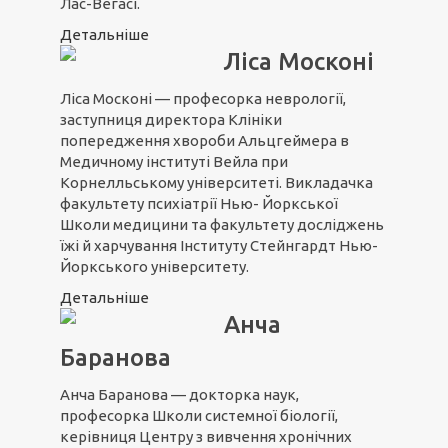
Лас-Вегасі.
Детальніше
Ліса Москоні
Ліса Москоні — професорка неврології,
заступниця директора Клініки
попередження хвороби Альцгеймера в
Медичному інституті Вейла при
Корнелльському університеті. Викладачка
факультету психіатрії Нью- Йоркської
Школи медицини та факультету досліджень
їжі й харчування Інституту Стейнгардт Нью-
Йоркського університету.
Детальніше
Анча
Баранова
Анча Баранова — докторка наук,
професорка Школи системної біології,
керівниця Центру з вивчення хронічних