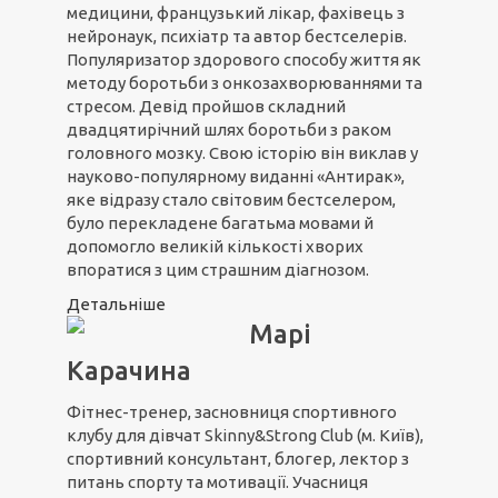
медицини, французький лікар, фахівець з
нейронаук, психіатр та автор бестселерів.
Популяризатор здорового способу життя як
методу боротьби з онкозахворюваннями та
стресом. Девід пройшов складний
двадцятирічний шлях боротьби з раком
головного мозку. Свою історію він виклав у
науково-популярному виданні «Антирак»,
яке відразу стало світовим бестселером,
було перекладене багатьма мовами й
допомогло великій кількості хворих
впоратися з цим страшним діагнозом.
Детальніше
Марі
Карачина
Фітнес-тренер, засновниця спортивного
клубу для дівчат Skinny&Strong Club (м. Київ),
спортивний консультант, блогер, лектор з
питань спорту та мотивації. Учасниця