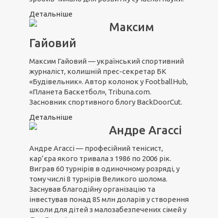
Детальніше
Максим
Гайовий
Максим Гайовий — український спортивний
журналіст, колишній прес-секретар БК
«Будівельник». Автор колонок у FootballHub,
«Планета Баскетбол», Tribuna.com.
Засновник спортивного блогу BackDoorCut.
Детальніше
Андре Агассі
Андре Агассі — професійний тенісист,
кар’єра якого тривала з 1986 по 2006 рік.
Виграв 60 турнірів в одиночному розряді, у
тому числі 8 турнірів Великого шолома.
Заснував благодійну організацію та
інвестував понад 85 млн доларів у створення
школи для дітей з малозабезпечених сімей у