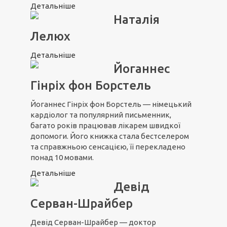
Детальніше
Наталія
Лелюх
Детальніше
Йоганнес
Гінріх фон Борстель
Йоганнес Гінріх фон Борстель — німецький
кардіолог та популярний письменник,
багато років працював лікарем швидкої
допомоги. Його книжка стала бестселером
та справжньою сенсацією, її перекладено
понад 10 мовами.
Детальніше
Девід
Серван-Шрайбер
Девід Серван-Шрайбер — доктор