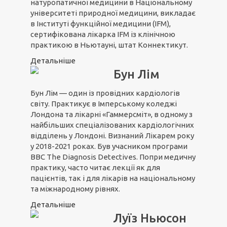
натуропатичної медицини в Національному
університеті природної медицини, викладає
в Інституті функційної медицини (IFM),
сертифікована лікарка IFM із клінічною
практикою в Ньютауні, штат Коннектикут.
Детальніше
Бун Лім
Бун Лім — один із провідних кардіологів
світу. Практикує в Імперському коледжі
Лондона та лікарні «Гаммерсміт», в одному з
найбільших спеціалізованих кардіологічних
відділень у Лондоні. Визнаний Лікарем року
у 2018-2021 роках. Був учасником програми
BBC The Diagnosis Detectives. Попри медичну
практику, часто читає лекції як для
пацієнтів, так і для лікарів на національному
та міжнародному рівнях.
Детальніше
Луїз Ньюсон