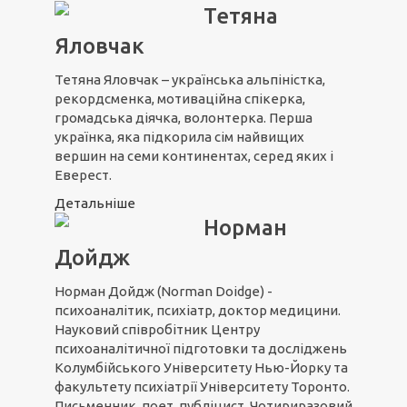
Тетяна
Яловчак
Тетяна Яловчак – українська альпіністка,
рекордсменка, мотиваційна спікерка,
громадська діячка, волонтерка. Перша
українка, яка підкорила сім найвищих
вершин на семи континентах, серед яких і
Еверест.
Детальніше
Норман
Дойдж
Норман Дойдж (Norman Doidge) -
психоаналітик, психіатр, доктор медицини.
Науковий співробітник Центру
психоаналітичної підготовки та досліджень
Колумбійського Університету Нью-Йорку та
факультету психіатрії Університету Торонто.
Письменник, поет, публіцист. Чотириразовий