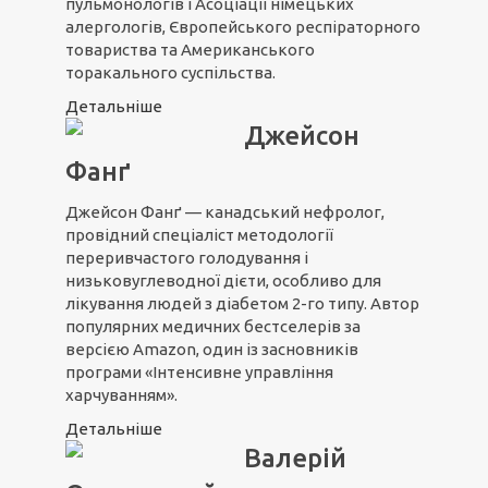
пульмонологів і Асоціації німецьких
алергологів, Європейського респіраторного
товариства та Американського
торакального суспільства.
Детальніше
Джейсон
Фанґ
Джейсон Фанґ — канадський нефролог,
провідний спеціаліст методології
переривчастого голодування і
низьковуглеводної дієти, особливо для
лікування людей з діабетом 2-го типу. Автор
популярних медичних бестселерів за
версією Amazon, один із засновників
програми «Інтенсивне управління
харчуванням».
Детальніше
Валерій