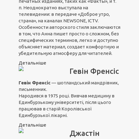
печатных изданиях, таких как «Факты», и т.
п. Неоднократно выступала на
телевидении: в передаче «Доброе утро,
страна», на каналах NEWSONE, ICTV.
Особенности авторского стиля заключаются
в том, что Анна пишет просто о сложном, без
специфических терминов, легко и доступно
объясняет материал, создает комфортную и
убедительную атмосферу для читателей.
Детальніше
Гевін Френсіс
Гевін Френсіс
— шотландський мандрівник,
письменник.
Народився в 1975 році. Вивчав медицину в
Единбурзькому університеті, після цього
працював в старій Королівської
Единбурзької лікарні.
Детальніше
Джастін