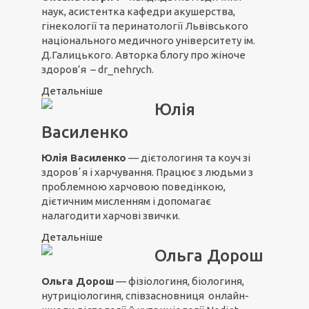
наук, асистентка кафедри акушерства,
гінекології та перинатології Львівського
національного медичного університету ім.
Д.Галицького. Авторка блогу про жіноче
здоров‘я – dr_nehrych.
Детальніше
Юлія
Василенко
Юлія Василенко
— дієтологиня та коуч зі
здоровʼя і харчування. Працює з людьми з
проблемною харчовою поведінкою,
дієтичним мисленням і допомагає
налагодити харчові звички.
Детальніше
Ольга Дорош
Ольга Дорош
— фізіологиня, біологиня,
нутриціологиня, співзасновниця онлайн-