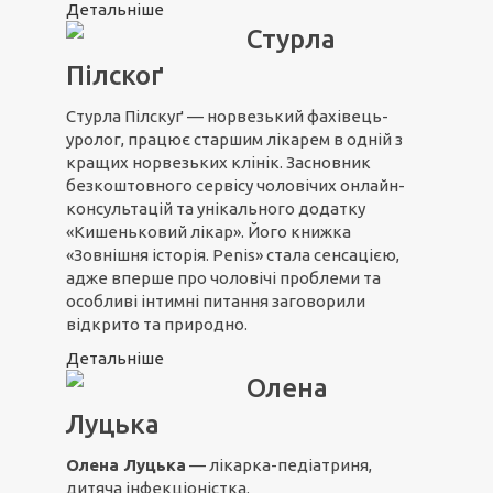
Детальніше
Стурла
Пілскоґ
Стурла Пілскуґ — норвезький фахівець-
уролог, працює старшим лікарем в одній з
кращих норвезьких клінік. Засновник
безкоштовного сервісу чоловічих онлайн-
консультацій та унікального додатку
«Кишеньковий лікар». Його книжка
«Зовнішня історія. Penis» стала сенсацією,
адже вперше про чоловічі проблеми та
особливі інтимні питання заговорили
відкрито та природно.
Детальніше
Олена
Луцька
Олена Луцька
— лікарка-педіатриня,
дитяча інфекціоністка.