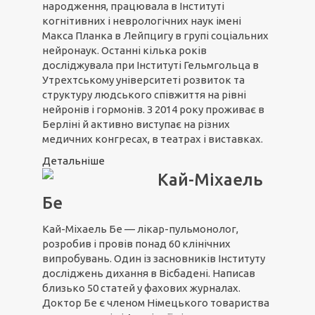
народження, працювала в Інституті
когнітивних і неврологічних наук імені
Макса Планка в Лейпцигу в групі соціальних
нейронаук. Останні кілька років
досліджувала при Інституті Гельмгольца в
Утрехтському університеті розвиток та
структуру людського співжиття на рівні
нейронів і гормонів. З 2014 року проживає в
Берліні й активно виступає на різних
медичних конгресах, в театрах і виставках.
Детальніше
Кай-Міхаель
Бе
Кай-Міхаель Бе — лікар-пульмонолог,
розробив і провів понад 60 клінічних
випробувань. Один із засновників Інституту
досліджень дихання в Вісбадені. Написав
близько 50 статей у фахових журналах.
Доктор Бе є членом Німецького товариства