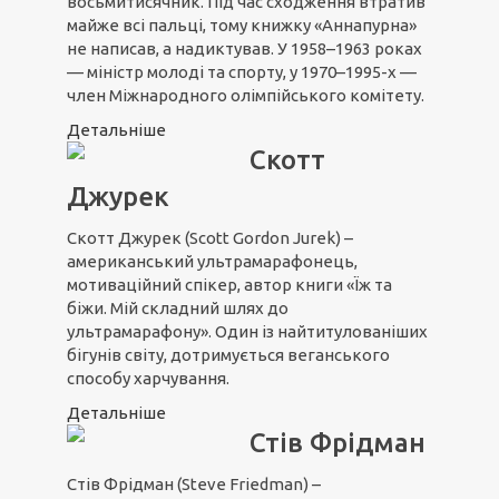
восьмитисячник. Під час сходження втратив
майже всі пальці, тому книжку «Аннапурна»
не написав, а надиктував. У 1958–1963 роках
— міністр молоді та спорту, у 1970–1995-х —
член Міжнародного олімпійського комітету.
Детальніше
Скотт
Джурек
Скотт Джурек (Scott Gordon Jurek) –
американський ультрамарафонець,
мотиваційний спікер, автор книги «Їж та
біжи. Мій складний шлях до
ультрамарафону». Один із найтитулованіших
бігунів світу, дотримується веганського
способу харчування.
Детальніше
Стів Фрідман
Стів Фрідман (Steve Friedman) –