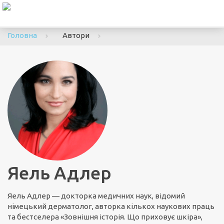
To
nav
Головна
Автори
Яель Адлер
Яель Адлер — докторка медичних наук, відомий
німецький дерматолог, авторка кількох наукових праць
та бестселера «Зовнішня історія. Що приховує шкіра»,