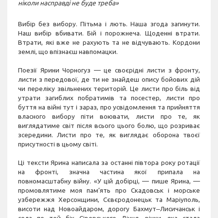
ніколи насправді не буде треба»
Вибір без вибору. Пітьма і лють. Наша згода загинути.
Наш вибір вбивати. Бій і порожнеча. Щоденні втрати.
Втрати, які вже не рахують та не відчувають. Кордони
землі, що впізнаєш навпомацки.
Поезії Ярини Чорногуз — це своєрідні листи з фронту,
листи з передової, де ти не знайдеш опису бойових дій
чи переліку звільнених територій. Це листи про біль від
утрати загиблих побратимів та посестер, листи про
буття на війні тут і зараз, про усвідомлення та прийняття
власного вибору піти воювати, листи про те, як
виглядатиме світ після всього цього болю, що розриває
зсередини. Листи про те, як виглядає оборона твоєї
присутності в цьому світі.
Ці тексти Ярина написала за останні півтора року ротації
на фронті, значна частина якої припала на
повномасштабну війну. «У цій добірці, — пише Ярина, —
промовлятиме моя пам’ять про Скадовськ і морське
узбережжя Херсонщини, Сєвєродонецьк та Маріуполь,
висоти над Новоайдаром, дорогу Бахмут‒Лисичанськ і