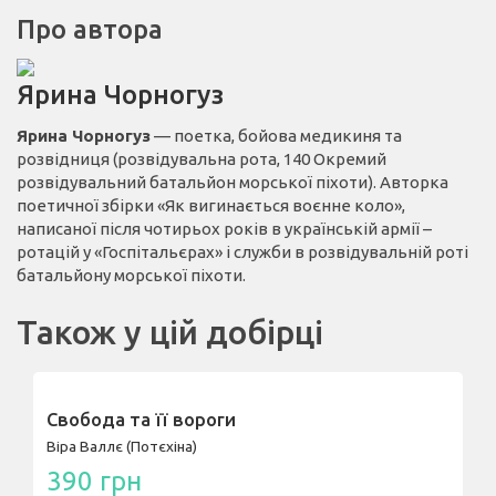
Про автора
Ярина Чорногуз
Ярина Чорногуз
— поетка, бойова медикиня та
розвідниця (розвідувальна рота, 140 Окремий
розвідувальний батальйон морської піхоти). Авторка
поетичної збірки «Як вигинається воєнне коло»,
написаної після чотирьох років в українській армії –
ротацій у «Госпітальєрах» і служби в розвідувальній роті
батальйону морської піхоти.
Також у цій добірці
Свобода та її вороги
Віра Валлє (Потєхіна)
390 грн