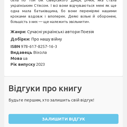
села по той бік Сіверського Дінця, річки, яка стала
українським Стіксом. І всі вони відчуваються мені як ще
одна мала батьківщина, бо вони переміряні нашими
кроками вздовж і впоперек. Деякі вільні й оборонені,
більшість з них — ще належить звільнити».
Жанри:
Сучасні українські автори
Поезія
Добірки:
Про нашу війну
ISBN
978-617-8257-16-3
Видавець
Віхола
Мова
ua
Рік випуску
2023
Відгуки про книгу
Будьте першим, хто залишить свій відгук!
ЗАЛИШИТИ ВІДГУК