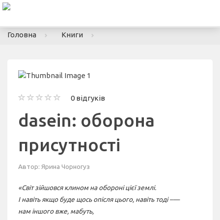
To
nav
Головна
Книги
0 відгуків
dasein: оборона
присутності
Автор:
Ярина Чорногуз
«Світ зійшовся клином на обороні цієї землі.
І навіть якщо буде щось опісля цього, навіть тоді –—
нам іншого вже, мабуть,