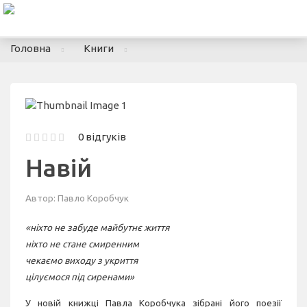
To
nav
Головна
Книги
0 відгуків
Навій
Автор:
Павло Коробчук
«ніхто не забуде майбутнє життя
ніхто не стане смиренним
чекаємо виходу з укриття
цілуємося під сиренами»
У новій книжці Павла Коробчука зібрані його поезії