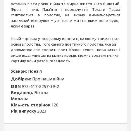
останніх п'яти років. Війна та мирне життя. Літо й лютий.
Фронт і тил. Пам’ять і передчуття. Тексти Павла
сплітаються в полотно, на якому вимальовується
загальний візерунок – усе наше життя, яким воно було,
яким є зараз.
Навій – це вал у ткацькому верстаті, на якому тримається
основа полотна. Того самого поетичного полотна, яке за
допомогою слів творить поет. Кожен текст – нова нитка. І
лише відступивши на кілька кроків, можна зрозуміти, яку
картину вони разом складають.
Жанри:
Поезія
Добірки:
Про нашу війну
ISBN
978-617-8257-39-2
Видавець
Віхола
Мова
ua
Кіль-сть сторінок
128
Рік випуску
2023