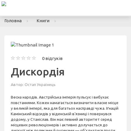
To
nav
Головна
Книги
0 відгуків
Дискордія
Автор:
Остап Українець
Весна народів. Австрійська імперія пульсує і вибухає
повстаннями. Кожен намагається визначити власне місце
у великій імперії, яка для багатьох насправді чужа. Іґнацій
Камінський відсидів у віденській в’язниці і повернувся
додому, у Станіслав. Він має певний авторитет серед
місцевих революціонерів і активно долучається до
дискусії між поляками й русинами — об’єднатися проти