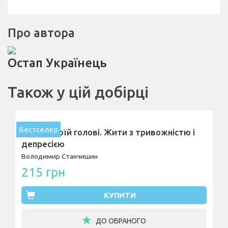
Про автора
Остап Українець
Також у цій добірці
Бестселер
Стіни в моїй голові. Жити з тривожністю і
депресією
Володимир Станчишин
215 грн
КУПИТИ
ДО ОБРАНОГО