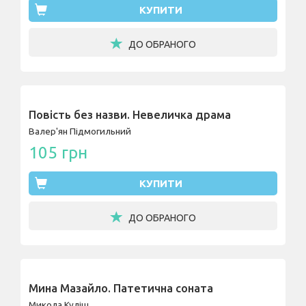
КУПИТИ
ДО ОБРАНОГО
Повість без назви. Невеличка драма
Валер'ян Підмогильний
105 грн
КУПИТИ
ДО ОБРАНОГО
Мина Мазайло. Патетична соната
Микола Куліш