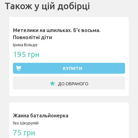
Також у цій добірці
Метелики на шпильках. Б'є восьма.
Повнолітні діти
Ірина Вільде
195 грн
КУПИТИ
ДО ОБРАНОГО
Жанна батальйонерка
Гео Шкурупій
75 грн