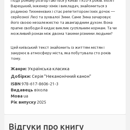
Події роману розгортаються у Києві 1920-х років. Іполіт
Варецький, інженер-хімік і викладач, знайомиться з
родиною Тихменєвих і стає репетитором їхніх дочок —
серйозної Лесі та зухвалої Зини. Саме Зина зачаровує
його своєю незалежністю та авангардним духом. Вона
прагне свободи й кидає виклик суспільним нормам. Та чи
можливий роман між двома такими різними людьми?
Цей київський текст знайомить із життям містян і
занурює в атмосферу міста, яка побутувала сто років
тому.
Жанри:
Українська класика
Добірки:
Серія "Неканонічний канон"
ISBN
978-617-8606-21-3
Видавець
віхола
Мова
ua
Рік випуску
2025
Відгуки про книгу