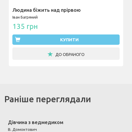
Людина біжить над прірвою
Іван Багряний
135 грн
КУПИТИ
ДО ОБРАНОГО
Раніше переглядали
Дівчина з ведмедиком
В. Домонтович