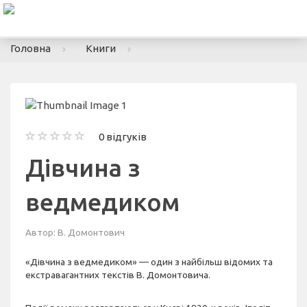
To
nav
Головна
Книги
0 відгуків
Дівчина з
ведмедиком
Автор:
В. Домонтович
«Дівчина з ведмедиком» — один з найбільш відомих та
екстравагантних текстів В. Домонтовича.