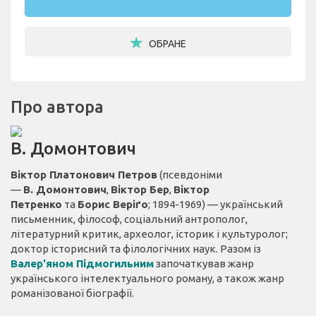
ОБРАНЕ
Про автора
В. Домонтович
Віктор Платонович Петров
(псевдоніми
—
В. Домонтович
,
Віктор Бер
,
Віктор
Петренко
та
Борис Веріґо
; 1894-1969) — український
письменник, філософ, соціальний антрополог,
літературний критик, археолог, історик і культуролог;
доктор історисний та філологічних наук. Разом із
Валер'яном Підмогильним
започаткував жанр
українського інтелектуального роману, а також жанр
романізованої біографії.