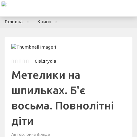
To
nav
Головна
Книги
0 відгуків
Метелики на
шпильках. Б'є
восьма. Повнолітні
діти
Автор:
Ірина Вільде