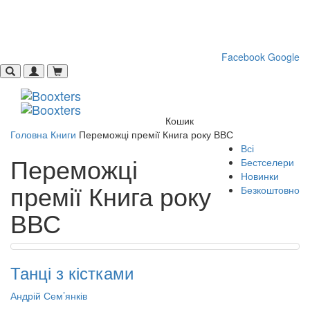
Toggle
navigati
Facebook
Google
Кошик
Головна
Книги
Переможці премії Книга року ВВС
Всі
Переможці
Бестселери
Новинки
премії Книга року
Безкоштовно
ВВС
Танці з кістками
Андрій Сем’янків