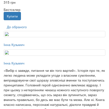
315 грн
Бестселер
Купити
До обраного
Інна Кузьмич
Інна Кузьмич
«Вибір є завжди, питання чи він того вартий». Історія про те, як
легко людина може укладати угоди з власним сумлінням,
виправдовуючи свої щоразу зловісніші вчинки та поступаючись
принципами. Головний герой однозначно викликає відразу. І
при цьому з нетерпінням чекаєш кожного наступного повороту
сюжету, сподіваючись, що ось зараз він зупиниться, зараз
вчинить правильно, бо десь же має бути та межа. Але ні. Книга
класно написана, персонажі натуральні, діалоги правдиві й