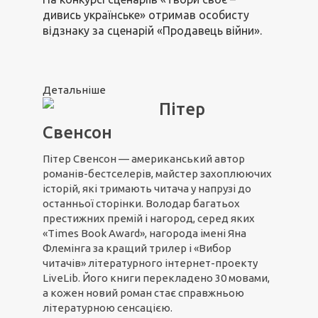
дивись українське» отримав особисту
відзнаку за сценарій «Продавець війни».
Детальніше
Пітер
Свенсон
Пітер Свенсон — американський автор
романів-бестселерів, майстер захоплюючих
історій, які тримають читача у напрузі до
останньої сторінки. Володар багатьох
престижних премій і нагород, серед яких
«Times Book Award», нагорода імені Яна
Флемінга за кращий трилер і «Вибор
читачів» літературного інтернет-проекту
LiveLib. Його книги перекладено 30 мовами,
а кожен новий роман стає справжньою
літературною сенсацією.