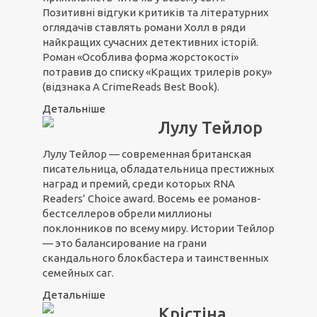
Позитивні відгуки критиків та літературних
оглядачів ставлять романи Холл в ряди
найкращих сучасних детективних історій.
Роман «Особлива форма жорстокості»
потравив до списку «Кращих трилерів року»
(відзнака A CrimeReads Best Book).
Детальніше
Лулу Тейлор
Лулу Тейлор — современная британская
писательница, обладательница престижных
наград и премий, среди которых RNA
Readers’ Choice award. Восемь ее романов-
бестселлеров обрели миллионы
поклонников по всему миру. Истории Тейлор
— это балансирование на грани
скандального блокбастера и таинственных
семейных саг.
Детальніше
Крістіна