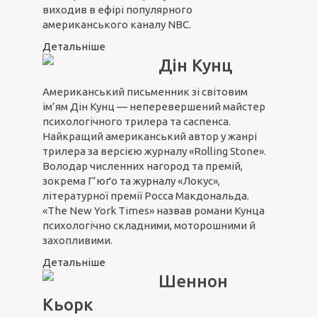
виходив в ефірі популярного
американського каналу NBC.
Детальніше
Дін Кунц
Американський письменник зі світовим
ім’ям Дін Кунц — неперевершений майстер
психологічного трилера та саспенса.
Найкращий американський автор у жанрі
трилера за версією журналу «Rolling Stone».
Володар численних нагород та премій,
зокрема Г’юґо та журналу «Локус»,
літературної премії Росса Макдональда.
«The New York Times» назвав романи Кунца
психологічно складними, моторошними й
захопливими.
Детальніше
Шеннон
Кьорк