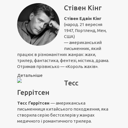
Стівен Кінг
Стівен Едвін Кінг
(народ. 21 вересня
1947, Портленд, Мен,
США)
— американський
письменник, який
працює в різноманітних жанрах: жахи,
трилер, фантастика, фентезі, містика, драма.
Отримав прізвисько — «Король жахів».
Детальніше
Тесс
Геррітсен
Тесс Ґеррітсен
— американська
письменниця китайського походження, яка
створила серію бестселерів у жанрах
медичного і романтичного трилера.