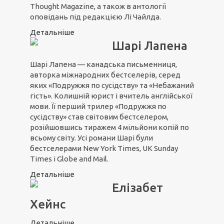
Thought Magazine, а також в антології
оповідань під редакцією Лі Чайлда.
Детальніше
Шарі Лапена
Шарі Лапена — канадська письменниця,
авторка міжнародних бестселерів, серед
яких «Подружжя по сусідству» та «Небажаний
гість». Колишній юрист і вчитель англійської
мови. Її перший трилер «Подружжя по
сусідству» став світовим бестселером,
розійшовшись тиражем 4 мільйони копій по
всьому світу. Усі романи Шарі були
бестселерами New York Times, UK Sunday
Times і Globe and Mail.
Детальніше
Елізабет
Хейнс
Детальніше