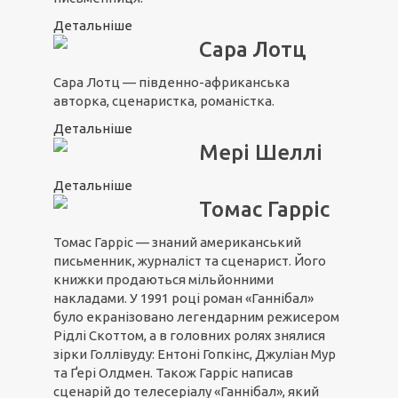
Детальніше
Сара Лотц
Сара Лотц — південно-африканська
авторка, сценаристка, романістка.
Детальніше
Мері Шеллі
Детальніше
Томас Гарріс
Томас Гарріс — знаний американський
письменник, журналіст та сценарист. Його
книжки продаються мільйонними
накладами. У 1991 році роман «Ганнібал»
було екранізовано легендарним режисером
Рідлі Скоттом, а в головних ролях знялися
зірки Голлівуду: Ентоні Гопкінс, Джуліан Мур
та Ґері Олдмен. Також Гарріс написав
сценарій до телесеріалу «Ганнібал», який