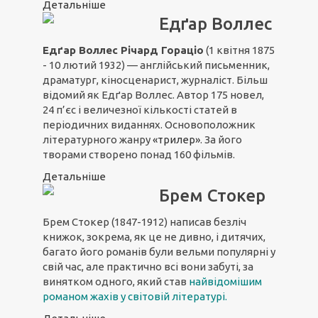
Детальніше
Едґар Воллес
Едґар Воллес Річард Гораціо
(1 квітня 1875
- 10 лютий 1932) — англійський письменник,
драматург, кіносценарист, журналіст. Більш
відомий як Едґар Воллес. Автор 175 новел,
24 п’єс і величезної кількості статей в
періодичних виданнях. Основоположник
літературного жанру
«трилер»
. За його
творами створено понад 160 фільмів.
Детальніше
Брем Стокер
Брем Стокер (1847-1912) написав безліч
книжок, зокрема, як це не дивно, і дитячих,
багато його романів були вельми популярні у
свій час, але практично всі вони забуті, за
винятком одного, який став
найвідомішим
романом жахів у світовій літературі
.