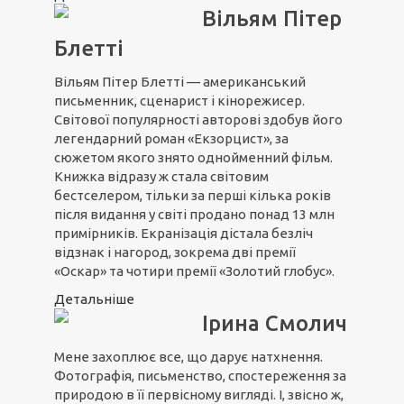
Вільям Пітер
Блетті
Вільям Пітер Блетті — американський
письменник, сценарист і кінорежисер.
Світової популярності авторові здобув його
легендарний роман «Екзорцист», за
сюжетом якого знято однойменний фільм.
Книжка відразу ж стала світовим
бестселером, тільки за перші кілька років
після видання у світі продано понад 13 млн
примірників. Екранізація дістала безліч
відзнак і нагород, зокрема дві премії
«Оскар» та чотири премії «Золотий глобус».
Детальніше
Ірина Смолич
Мене захоплює все, що дарує натхнення.
Фотографія, письменство, спостереження за
природою в її первісному вигляді. І, звісно ж,