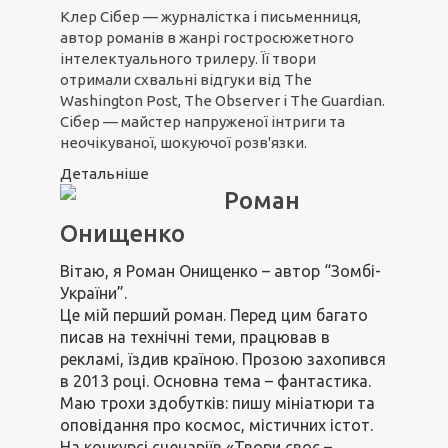
Клер Сібер — журналістка і письменниця,
автор романів в жанрі гостросюжетного
інтелектуального трилеру. Її твори
отримали схвальні відгуки від The
Washington Post, The Observer і The Guardian.
Сібер — майстер напруженої інтриги та
неочікуваної, шокуючої розв'язки.
Детальніше
Роман
Онищенко
Вітаю, я Роман Онищенко – автор “Зомбі-
України”.
Це мій перший роман. Перед цим багато
писав на технічні теми, працював в
рекламі, їздив країною. Прозою захопився
в 2013 році. Основна тема – фантастика.
Маю трохи здобутків: пишу мініатюри та
оповідання про космос, містичних істот.
На конкурсі сценаріїв «Твори своє –