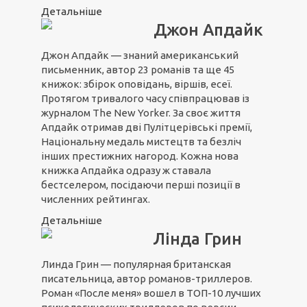
Детальніше
Джон Апдайк
Джон Апдайк — знаний американський
письменник, автор 23 романів та ще 45
книжок: збірок оповідань, віршів, есеї.
Протягом тривалого часу співпрацював із
журналом The New Yorker. За своє життя
Апдайк отримав дві Пулітцерівські премії,
Національну медаль мистецтв та безліч
інших престижних нагород. Кожна нова
книжка Апдайка одразу ж ставала
бестселером, посідаючи перші позиції в
численних рейтингах.
Детальніше
Лінда Грин
Линда Грин — популярная британская
писательница, автор романов-триллеров.
Роман «После меня» вошел в ТОП-10 лучших