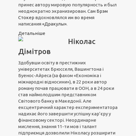
принес автору мировую популярность и был
неоднократно экранизирован. Cам
Брэм
Стокер
вдохновлялся им во время
написания
«Дракулы»
.
Детальніше
Ніколас
Дімітров
Здобувши освіту в престижних
університетах Брюсселя, Вашингтона і
Буенос-Айреса (за фахом «Економіка і
міжнародні відносини»), в 22 роки автор
роману почав працювати в ООН, а в 24 роки
став наймолодшим представником
Світового банку в Македонії. Але
ексцентричний характер експериментатора
надихає його завершити успішну кар’єру у
фінансовому секторі. Неординарне
мислення, знання 11-ти мов і талант
підприємця дозволили Ніколасу розширити