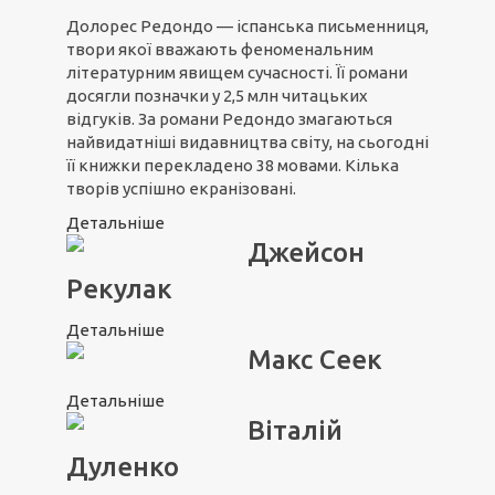
Долорес Редондо — іспанська письменниця,
твори якої вважають феноменальним
літературним явищем сучасності. Її романи
досягли позначки у 2,5 млн читацьких
відгуків. За романи Редондо змагаються
найвидатніші видавництва світу, на сьогодні
її книжки перекладено 38 мовами. Кілька
творів успішно екранізовані.
Детальніше
Джейсон
Рекулак
Детальніше
Макс Сеек
Детальніше
Віталій
Дуленко