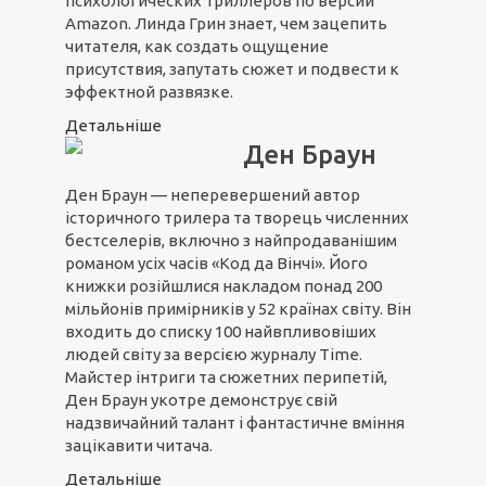
психологических триллеров по версии
Amazon. Линда Грин знает, чем зацепить
читателя, как создать ощущение
присутствия, запутать сюжет и подвести к
эффектной развязке.
Детальніше
Ден Браун
Ден Браун — неперевершений автор
історичного трилера та творець численних
бестселерів, включно з найпродаванішим
романом усіх часів «Код да Вінчі». Його
книжки розійшлися накладом понад 200
мільйонів примірників у 52 країнах світу. Він
входить до списку 100 найвпливовіших
людей світу за версією журналу Time.
Майстер інтриги та сюжетних перипетій,
Ден Браун укотре демонструє свій
надзвичайний талант і фантастичне вміння
зацікавити читача.
Детальніше