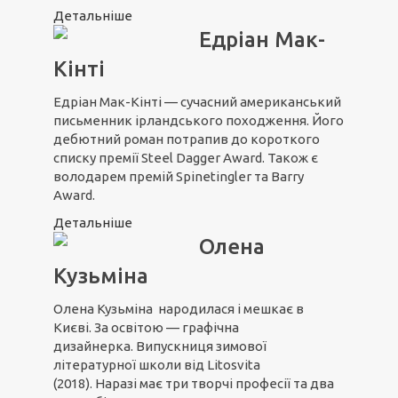
Детальніше
Едріан Мак-
Кінті
Едріан Мак-Кінті — сучасний американський
письменник ірландського походження. Його
дебютний роман потрапив до короткого
списку премії Steel Dagger Award. Також є
володарем премій Spinetingler та Вarry
Award.
Детальніше
Олена
Кузьміна
Олена Кузьміна народилася і мешкає в
Києві. За освітою — графічна
дизайнерка. Випускниця зимової
літературної школи від Litosvita
(2018). Наразі має три творчі професії та два