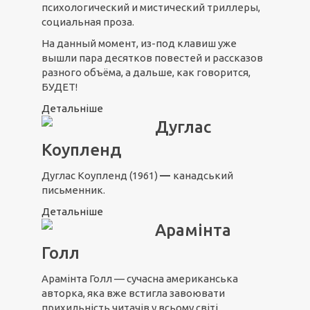
психологический и мистический триллеры,
социальная проза.
На данный момент, из-под клавиш уже
вышли пара десятков повестей и рассказов
разного объёма, а дальше, как говорится,
БУДЕТ!
Детальніше
Дуглас
Коупленд
Дуглас Коупленд (1961)
—
канадський
письменник.
Детальніше
Арамінта
Голл
Арамінта Голл — сучасна американська
авторка, яка вже встигла завоювати
прихильність читачів у всьому світі.