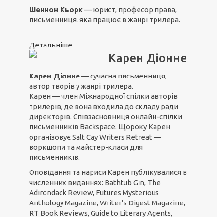
Шеннон Кьорк
— юрист, професор права,
письменниця, яка працює в жанрі трилера.
Детальніше
Карен Діонне
Карен Діонне
— сучасна письменниця,
автор творів у жанрі трилера.
Карен — член Міжнародної спілки авторів
трилерів, де вона входила до складу ради
директорів. Cпівзасновниця онлайн-спілки
письменників Backspace. Щороку Карен
організовує Salt Cay Writers Retreat —
воркшопи та майстер-класи для
письменників.
Оповідання та нариси Карен публікувалися в
численних виданнях: Bathtub Gin, The
Adirondack Review, Futures Mysterious
Anthology Magazine, Writer’s Digest Magazine,
RT Book Reviews, Guide to Literary Agents,