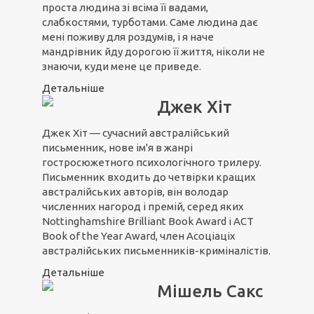
проста людина зі всіма її вадами,
слабкостями, турботами. Саме людина дає
мені поживу для роздумів, і я наче
мандрівник йду дорогою її життя, ніколи не
знаючи, куди мене це приведе.
Детальніше
Джек Хіт
Джек Хіт — сучасний австралійський
письменник, нове ім'я в жанрі
гостросюжетного психологічного трилеру.
Письменник входить до четвірки кращих
австралійських авторів, він володар
численних нагород і премій, серед яких
Nottinghamshire Brilliant Book Award і ACT
Book of the Year Award, член Асоціаціх
австралійських письменників-криміналістів.
Детальніше
Мішель Cакс