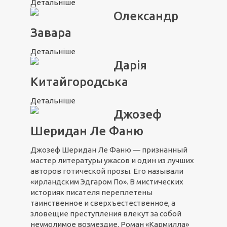
Детальніше
Олександр
Завара
Детальніше
Дарія
Китайгородська
Детальніше
Джозеф
Шеридан Ле Фаню
Джозеф Шеридан Ле Фаню — признанный
мастер литературы ужасов и один из лучших
авторов готической прозы. Его называли
«ирландским Эдгаром По». В мистических
историях писателя переплетены
таинственное и сверхъестественное, а
зловещие преступления влекут за собой
неумолимое возмездие. Роман «Кармилла»