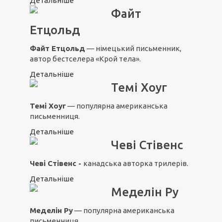
Детальніше
Файт
Етцольд
Файт Етцольд
— німецький письменник,
автор бестселера «Крой тела».
Детальніше
Темі Хоуг
Темі Хоуг
— популярна американська
письменниця.
Детальніше
Чеві Стівенс
Чеві Стівенс -
канадська авторка трилерів.
Детальніше
Меделін Ру
Меделін Ру
— популярна американська
письменниця.