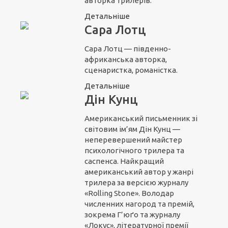
авторка трилерів.
Детальніше
Сара Лотц
Сара Лотц — південно-
африканська авторка,
сценаристка, романістка.
Детальніше
Дін Кунц
Американський письменник зі
світовим ім’ям Дін Кунц —
неперевершений майстер
психологічного трилера та
саспенса. Найкращий
американський автор у жанрі
трилера за версією журналу
«Rolling Stone». Володар
численних нагород та премій,
зокрема Г’юґо та журналу
«Локус», літературної премії