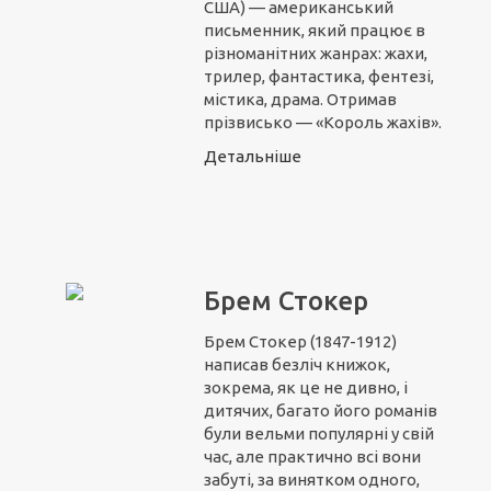
США) — американський
письменник, який працює в
різноманітних жанрах: жахи,
трилер, фантастика, фентезі,
містика, драма. Отримав
прізвисько — «Король жахів».
Детальніше
Брем Стокер
Брем Стокер (1847-1912)
написав безліч книжок,
зокрема, як це не дивно, і
дитячих, багато його романів
були вельми популярні у свій
час, але практично всі вони
забуті, за винятком одного,