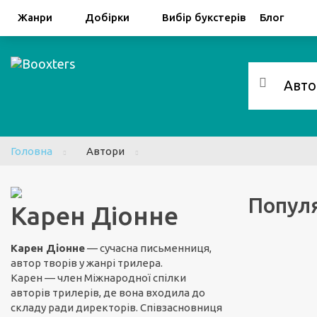
Facebook
Google
Жанри
Добірки
Вибір букстерів
Блог
Головна
Автори
Популя
Карен Діонне
Карен Діонне
— сучасна письменниця,
автор творів у жанрі трилера.
Карен — член Міжнародної спілки
авторів трилерів, де вона входила до
складу ради директорів. Cпівзасновниця