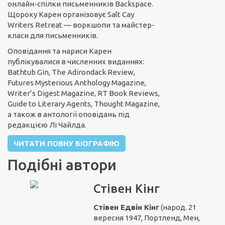
онлайн-спілки письменників Backspace.
Щороку Карен організовує Salt Cay
Writers Retreat — воркшопи та майстер-
класи для письменників.
Оповідання та нариси Карен
публікувалися в численних виданнях:
Bathtub Gin, The Adirondack Review,
Futures Mysterious Anthology Magazine,
Writer’s Digest Magazine, RT Book Reviews,
Guide to Literary Agents, Thought Magazine,
а також в антології оповідань під
редакцією Лі Чайлда.
ЧИТАТИ ПОВНУ БІОГРАФІЮ
Подібні автори
Стівен Кінг
Стівен Едвін Кінг
(народ. 21
вересня 1947, Портленд, Мен,