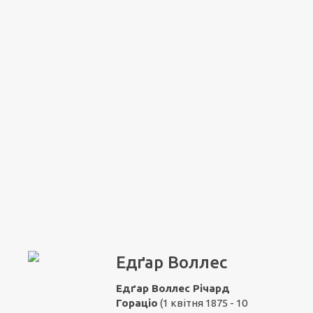
Едґар Воллес
Едґар Воллес Річард
Гораціо
(1 квітня 1875 - 10