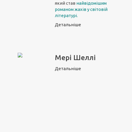
який став
найвідомішим
романом жахів у світовій
літературі
.
Детальніше
Мері Шеллі
Детальніше