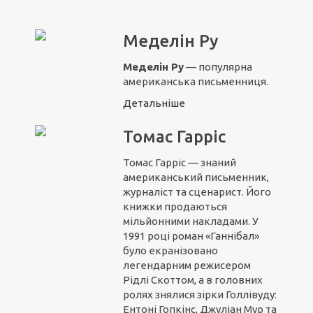
Меделін Ру
Меделін Ру
— популярна
американська письменниця.
Детальніше
Томас Гарріс
Томас Гарріс — знаний
американський письменник,
журналіст та сценарист. Його
книжки продаються
мільйонними накладами. У
1991 році роман «Ганнібал»
було екранізовано
легендарним режисером
Рідлі Скоттом, а в головних
ролях знялися зірки Голлівуду:
Ентоні Гопкінс, Джуліан Мур та