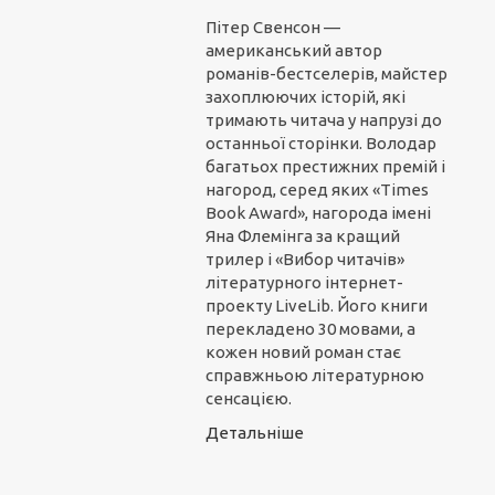
Пітер Свенсон —
американський автор
романів-бестселерів, майстер
захоплюючих історій, які
тримають читача у напрузі до
останньої сторінки. Володар
багатьох престижних премій і
нагород, серед яких «Times
Book Award», нагорода імені
Яна Флемінга за кращий
трилер і «Вибор читачів»
літературного інтернет-
проекту LiveLib. Його книги
перекладено 30 мовами, а
кожен новий роман стає
справжньою літературною
сенсацією.
Детальніше