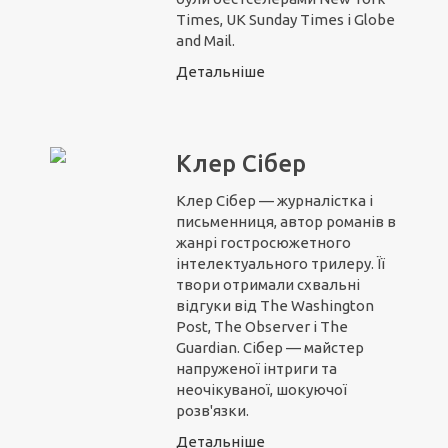
Times, UK Sunday Times і Globe
and Mail.
Детальніше
Клер Сібер
Клер Сібер — журналістка і
письменниця, автор романів в
жанрі гостросюжетного
інтелектуального трилеру. Її
твори отримали схвальні
відгуки від The Washington
Post, The Observer і The
Guardian. Сібер — майстер
напруженої інтриги та
неочікуваної, шокуючої
розв'язки.
Детальніше