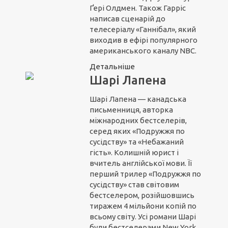
Ґері Олдмен. Також Гарріс
написав сценарій до
телесеріалу «Ганнібал», який
виходив в ефірі популярного
американського каналу NBC.
Детальніше
Шарі Лапена
Шарі Лапена — канадська
письменниця, авторка
міжнародних бестселерів,
серед яких «Подружжя по
сусідству» та «Небажаний
гість». Колишній юрист і
вчитель англійської мови. Її
перший трилер «Подружжя по
сусідству» став світовим
бестселером, розійшовшись
тиражем 4 мільйони копій по
всьому світу. Усі романи Шарі
були бестселерами New York