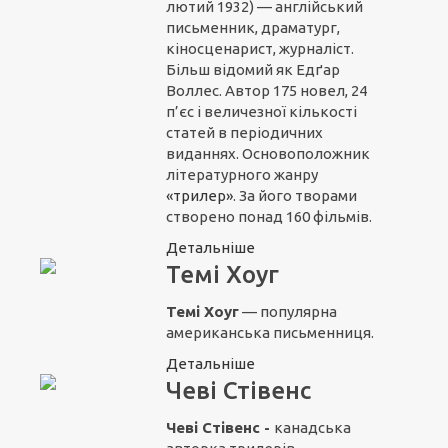
лютий 1932) — англійський
письменник, драматург,
кіносценарист, журналіст.
Більш відомий як Едґар
Воллес. Автор 175 новел, 24
п’єс і величезної кількості
статей в періодичних
виданнях. Основоположник
літературного жанру
«трилер»
. За його творами
створено понад 160 фільмів.
Детальніше
Темі Хоуг
Темі Хоуг
— популярна
американська письменниця.
Детальніше
Чеві Стівенс
Чеві Стівенс -
канадська