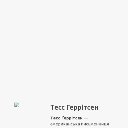
Тесс Геррітсен
Тесс Ґеррітсен
—
американська письменниця