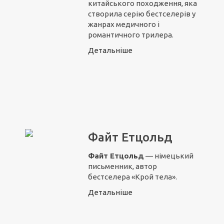
китайського походження, яка
створила серію бестселерів у
жанрах медичного і
романтичного трилера.
Детальніше
Файт Етцольд
Файт Етцольд
— німецький
письменник, автор
бестселера «Крой тела».
Детальніше