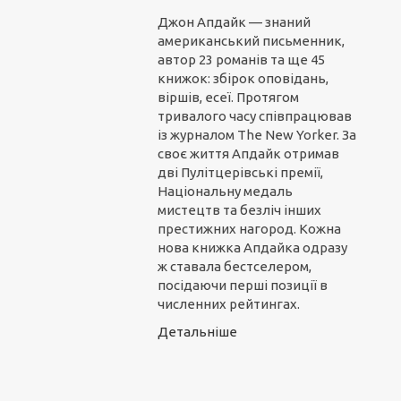
Джон Апдайк — знаний
американський письменник,
автор 23 романів та ще 45
книжок: збірок оповідань,
віршів, есеї. Протягом
тривалого часу співпрацював
із журналом The New Yorker. За
своє життя Апдайк отримав
дві Пулітцерівські премії,
Національну медаль
мистецтв та безліч інших
престижних нагород. Кожна
нова книжка Апдайка одразу
ж ставала бестселером,
посідаючи перші позиції в
численних рейтингах.
Детальніше