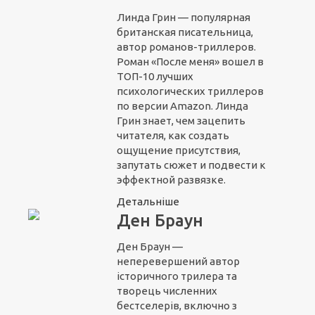
Линда Грин — популярная
британская писательница,
автор романов-триллеров.
Роман «После меня» вошел в
ТОП-10 лучших
психологических триллеров
по версии Amazon. Линда
Грин знает, чем зацепить
читателя, как создать
ощущение присутствия,
запутать сюжет и подвести к
эффектной развязке.
Детальніше
Ден Браун
Ден Браун —
неперевершений автор
історичного трилера та
творець численних
бестселерів, включно з