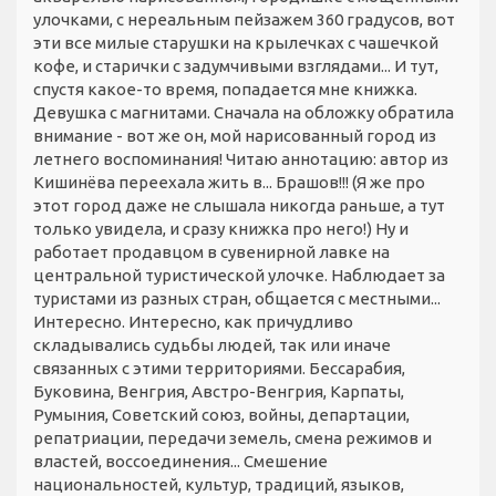
улочками, с нереальным пейзажем 360 градусов, вот
эти все милые старушки на крылечках с чашечкой
кофе, и старички с задумчивыми взглядами... И тут,
спустя какое-то время, попадается мне книжка.
Девушка с магнитами. Сначала на обложку обратила
внимание - вот же он, мой нарисованный город из
летнего воспоминания! Читаю аннотацию: автор из
Кишинёва переехала жить в... Брашов!!! (Я же про
этот город даже не слышала никогда раньше, а тут
только увидела, и сразу книжка про него!) Ну и
работает продавцом в сувенирной лавке на
центральной туристической улочке. Наблюдает за
туристами из разных стран, общается с местными...
Интересно. Интересно, как причудливо
складывались судьбы людей, так или иначе
связанных с этими территориями. Бессарабия,
Буковина, Венгрия, Австро-Венгрия, Карпаты,
Румыния, Советский союз, войны, департации,
репатриации, передачи земель, смена режимов и
властей, воссоединения... Смешение
национальностей, культур, традиций, языков,