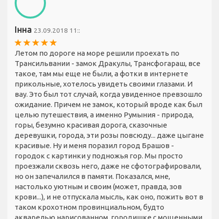
Інна
23.09.2018 11::
Летом по дороге на море решили проехать по
Трансильвании - замок Дракулы, Трансфогараш, все
такое, там мы еще не были, а фотки в интернете
прикольные, хотелось увидеть своими глазами. И
вау. Это был тот случай, когда увиденное превзошло
ожидание. Причем не замок, который вроде как был
целью путешествия, а именно Румыния - природа,
горы, безумно красивая дорога, сказочные
деревушки, города, эти розы повсюду... даже цыгане
красивые. Ну и меня поразил город Брашов -
городок с картинки у подножья гор. Мы просто
проезжали сквозь него, даже не сфотографировали,
но он запечалился в памяти. Показался, мне,
настолько уютным и своим (может, правда, зов
крови...), и не отпускала мысль, как оно, пожить вот в
таком крохотном провинциальном, будто
акварелью нарисованном, городишке с мощенными