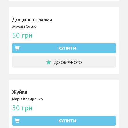
Дощило птахами
Жослін Сосьє
50 грн
КУПИТИ
ДО ОБРАНОГО
Жуйка
Марія Козиренко
30 грн
КУПИТИ