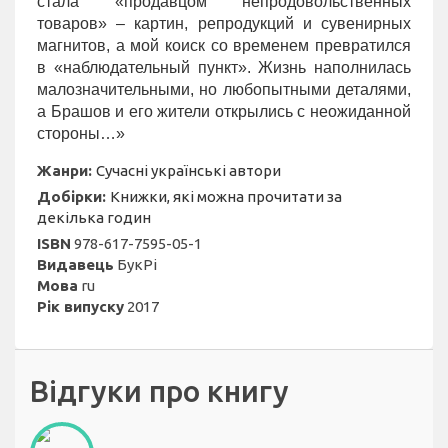
стала «продавцом непродовольственных
товаров» – картин, репродукций и сувенирных
магнитов, а мой коиск со временем превратился
в «наблюдательный пункт». Жизнь наполнилась
малозначительными, но любопытными деталями,
а Брашов и его жители открылись с неожиданной
стороны…»
Жанри:
Сучасні українські автори
Добірки:
Книжки, які можна прочитати за
декілька годин
ISBN
978-617-7595-05-1
Видавець
БукРі
Мова
ru
Рік випуску
2017
Відгуки про книгу