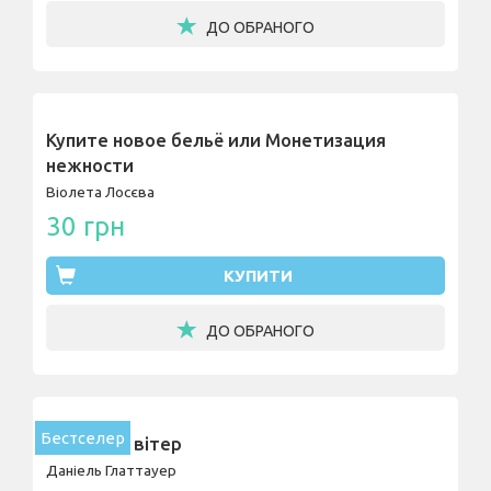
ДО ОБРАНОГО
Купите новое бельё или Монетизация
нежности
Віолета Лосєва
30 грн
КУПИТИ
ДО ОБРАНОГО
Бестселер
Північний вітер
Даніель Глаттауер