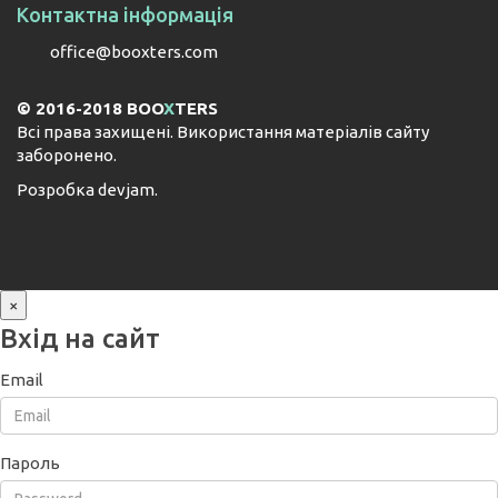
Контактна інформація
office@booxters.com
© 2016-2018 BOO
X
TERS
Всі права захищені. Використання матеріалів сайту
заборонено.
Розробка
devjam
.
×
Вхід на сайт
Email
Пароль