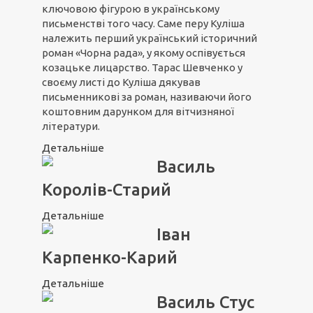
ключовою фігурою в українському
письменстві того часу. Саме перу Куліша
належить перший український історичний
роман «Чорна рада», у якому оспівується
козацьке лицарство. Тарас Шевченко у
своєму листі до Куліша дякував
письменникові за роман, називаючи його
коштовним дарунком для вітчизняної
літератури.
Детальніше
Василь
Королів-Старий
Детальніше
Іван
Карпенко-Карий
Детальніше
Василь Стус