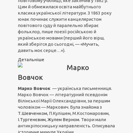
повітовому училищі, яке закінчив у 1862 р.
Цим й обмежилася освіта майбутнього
класика української літератури. З 1863 року
юнак починає служити канцеляристом
повітового суду й паралельно збирає
фольклор, пише поезії російською й
українською мовами (перший його вірш,
який зберігся до сьогодні, — «Мучить,
давить моє серце…»).
Детальніше
Марко
Вовчок
Марко Вовчок
— українська письменниця.
Марко Вовчок — літературний псевдонім
Вілінської Марії Олександрівни, за першим
чоловіком — Маркович. Була знайома з
Т.Шевченком
, П.Кулішем, М.Костомаровим,
І.Тургенєвим
,
Жулем Верном
. Твори мали
антикріпосницьку направленість. Описувала
історичне минуле України.