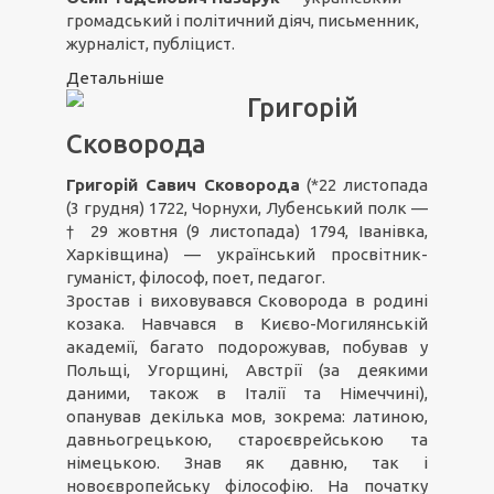
громадський і політичний діяч, письменник,
журналіст, публіцист.
Детальніше
Григорій
Сковорода
Григорій Савич Сковорода
(*22 листопада
(3 грудня) 1722, Чорнухи, Лубенський полк —
† 29 жовтня (9 листопада) 1794, Іванівка,
Харківщина) — український просвітник-
гуманіст, філософ, поет, педагог.
Зростав і виховувався Сковорода в родині
козака. Навчався в Києво-Могилянській
академії, багато подорожував, побував у
Польщі, Угорщині, Австрії (за деякими
даними, також в Італії та Німеччині),
опанував декілька мов, зокрема: латиною,
давньогрецькою, староєврейською та
німецькою. Знав як давню, так і
новоєвропейську філософію. На початку