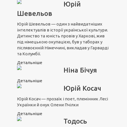
Юрій
Шевельов
Юрій Шевельов — один з найвидатніших
інтелектуалів в історії української культури.
Дитинство та юність провів у Харкові, жив
під німецькою окупацією, був у таборах у
післявоєнній Німеччині, викладав у Гарварді
та Колумбії.
Детальніше
Ніна Бічуя
Детальніше
Юрій Косач
Юрій Косач — прозаїк і поет, племінник Лесі
Українки й онук Олени Пчілки
Детальніше
Тодось