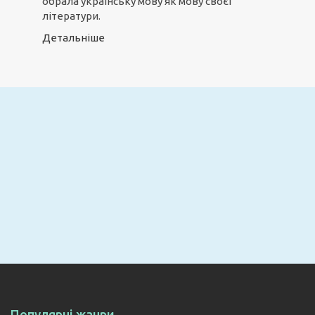
обрала українську мову як мову своєї
літератури.
Детальніше
Email
ПІДПИСАТИСЯ
Популярні жанри