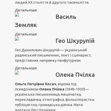
людей XX століття й другого тисячоліття.
Детальніше
Василь
Земляк
Детальніше
Гео Шкурупій
Гео Данилович Шкурупій — український
радянський письменник, поет і сценарист,
представник напрямку панфутуризм.
Детальніше
Олена Пчілка
Ольга Петрівна Косач
, відома під
псевдонімом
Олена Пчілка
(1849-1930)—
українська письменниця, меценатка,
перекладачка, етнографка, фольклористка,
публіцистка, громадська діячка. Мати
поетеси Лесі Українки.