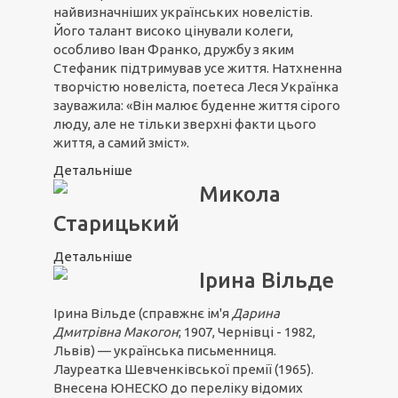
найвизначніших українських новелістів.
Його талант високо цінували колеги,
особливо Іван Франко, дружбу з яким
Стефаник підтримував усе життя. Натхненна
творчістю новеліста, поетеса Леся Українка
зауважила: «Він малює буденне життя сірого
люду, але не тільки зверхні факти цього
життя, а самий зміст».
Детальніше
Микола
Старицький
Детальніше
Ірина Вільде
Ірина Вільде (справжнє ім'я
Дарина
Дмитрівна Макогон
; 1907, Чернівці - 1982,
Львів) — українська письменниця.
Лауреатка Шевченківської премії (1965).
Внесена ЮНЕСКО до переліку відомих