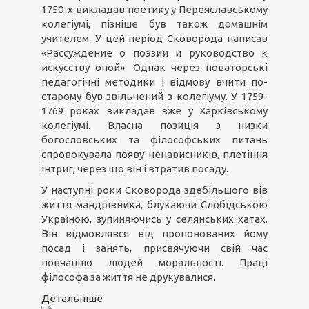
1750-х викладав поетику у Переяславському
колегіумі, пізніше був також домашнім
учителем. У цей період Сковорода написав
«Рассуждение о поэзии и руководство к
искусству оной». Однак через новаторські
педагогічні методики і відмову вчити по-
старому був звільнений з колегіуму. У 1759-
1769 роках викладав вже у Харківському
колегіумі. Власна позиція з низки
богословських та філософських питань
спровокувала появу ненависників, плетіння
інтриг, через що він і втратив посаду.
У наступні роки Сковорода здебільшого вів
життя мандрівника, блукаючи Слобідською
Україною, зупиняючись у селянських хатах.
Він відмовлявся від пропонованих йому
посад і занять, присвячуючи свій час
повчанню людей моральності. Праці
філософа за життя не друкувалися.
Детальніше