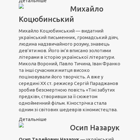
Детальніше
Михайло
Коцюбинський
Михайло Коцюбинський — видатний
український письменник, громадський діяч,
людина надзвичайного розуму, знавець
дев’яти мов. Його ім’я вписано золотими
літерами в історію української літератури.
Микола Вороний, Павло Тичина, Іван Франко
та інші сучасники митця високо
поціновували його творчість. А вже у
середині ХХ ст. режисер Сергій Параджанов
зробив безсмертною повість «Тіні забутих
предків», створивши за її сюжетом
однойменний фільм. Кінострічка стала
одним зі світових шедеврів кіномистецтва.
Детальніше
Осип Назарук
Осип Тадейович Назарук
— український