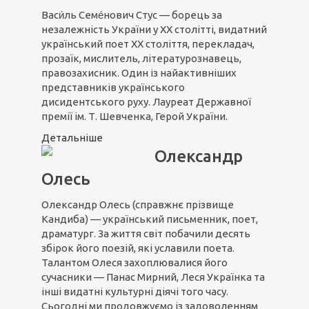
Васи́ль Семе́нович Стус — борець за
незалежність України у XX столітті, видатний
український поет XX століття, перекладач,
прозаїк, мислитель, літературознавець,
правозахисник. Один із найактивніших
представників українського
дисидентського руху. Лауреат Державної
премії ім. Т. Шевченка, Герой України.
Детальніше
Олександр
Олесь
Олександр Олесь (справжнє прізвище
Кандиба) — український письменник, поет,
драматург. За життя світ побачили десять
збірок його поезій, які уславили поета.
Талантом Олеся захоплювалися його
сучасники — Панас Мирний, Леся Українка та
інші видатні культурні діячі того часу.
Сьогодні ми продовжуємо із задоволенням