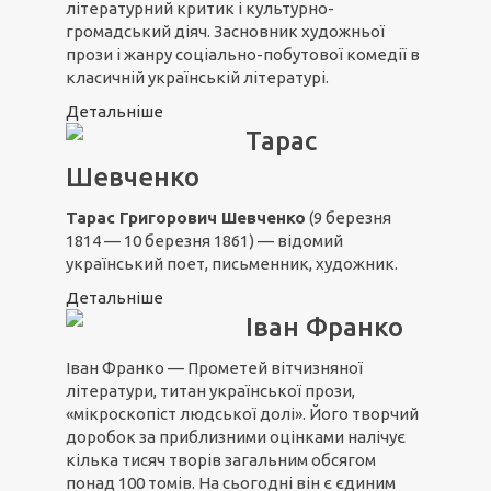
літературний критик і культурно-
громадський діяч. Засновник художньої
прози і жанру соціально-побутової комедії в
класичній українській літературі.
Детальніше
Тарас
Шевченко
Тарас Григорович Шевченко
(9 березня
1814 — 10 березня 1861) — відомий
український поет, письменник, художник.
Детальніше
Іван Франко
Іван Франко — Прометей вітчизняної
літератури, титан української прози,
«мікроскопіст людської долі». Його творчий
доробок за приблизними оцінками налічує
кілька тисяч творів загальним обсягом
понад 100 томів. На сьогодні він є єдиним