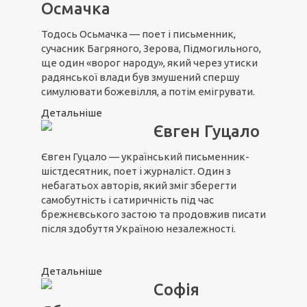
Осмачка
Тодось Осьмачка — поет і письменник,
сучасник Багряного, Зерова, Підмогильного,
ще один «ворог народу», який через утиски
радянської влади був змушений спершу
симулювати божевілля, а потім емігрувати.
Детальніше
Євген Гуцало
Євген Гуцало — український письменник-
шістдесятник, поет і журналіст. Один з
небагатьох авторів, який зміг зберегти
самобутність і сатиричність під час
брежнєвського застою та продовжив писати
після здобуття Україною незалежності.
Детальніше
Софія