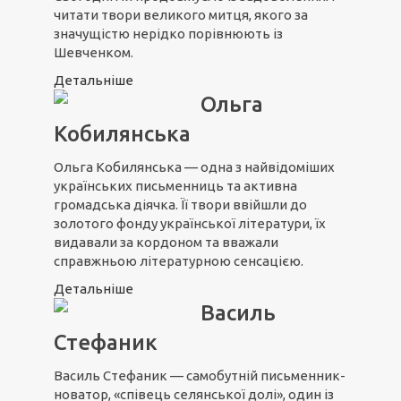
читати твори великого митця, якого за
значущістю нерідко порівнюють із
Шевченком.
Детальніше
Ольга
Кобилянська
Ольга Кобилянська — одна з найвідоміших
українських письменниць та активна
громадська діячка. Її твори ввійшли до
золотого фонду української літератури, їх
видавали за кордоном та вважали
справжньою літературною сенсацією.
Детальніше
Василь
Стефаник
Василь Стефаник — самобутній письменник-
новатор, «співець селянської долі», один із