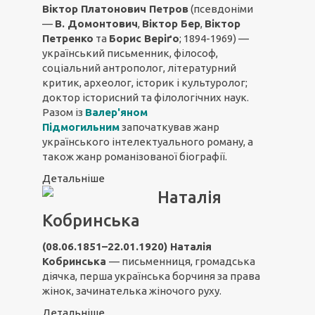
Віктор Платонович Петров
(псевдоніми
—
В. Домонтович
,
Віктор Бер
,
Віктор
Петренко
та
Борис Веріґо
; 1894-1969) —
український письменник, філософ,
соціальний антрополог, літературний
критик, археолог, історик і культуролог;
доктор історисний та філологічних наук.
Разом із
Валер'яном
Підмогильним
започаткував жанр
українського інтелектуального роману, а
також жанр романізованої біографії.
Детальніше
Наталія
Кобринська
(08.06.1851–22.01.1920)
Наталія
Кобринська
— письменниця, громадська
діячка, перша українська борчиня за права
жінок, зачинателька жіночого руху.
Детальніше