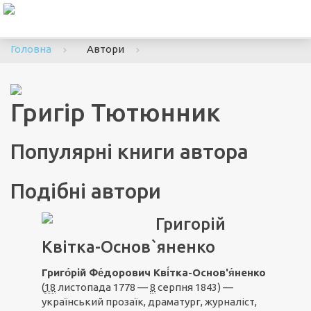
To
nav
Головна
Автори
Григір Тютюнник
Популярні книги автора
Подібні автори
Григорій
Квітка-Основ`яненко
Григо́рій Фе́дорович Кві́тка-Основ'я́ненко
(
18
листопада 1778 —
8
серпня 1843) —
український прозаїк, драматург, журналіст,