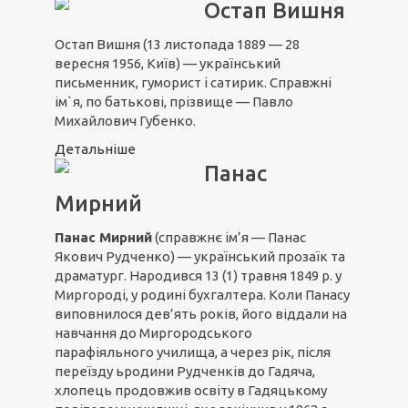
Остап Вишня
Остап Вишня (13 листопада 1889 — 28
вересня 1956, Київ) — український
письменник, гуморист і сатирик. Справжні
ім`я, по батькові, прізвище — Павло
Михайлович Губенко.
Детальніше
Панас
Мирний
Панас Мирний
(справжнє ім’я — Панас
Якович Рудченко) — український прозаїк та
драматург. Народився 13 (1) травня 1849 р. у
Миргороді, у родині бухгалтера. Коли Панасу
виповнилося дев’ять років, його віддали на
навчання до Миргородського
парафіяльного училища, а через рік, після
переїзду ьродини Рудченків до Гадяча,
хлопець продовжив освіту в Гадяцькому