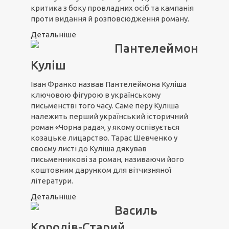
критика з боку провладних осіб та кампанія
проти видання й розповсюдження роману.
Детальніше
Пантелеймон
Куліш
Іван Франко назвав Пантелеймона Куліша
ключовою фігурою в українському
письменстві того часу. Саме перу Куліша
належить перший український історичний
роман «Чорна рада», у якому оспівується
козацьке лицарство. Тарас Шевченко у
своєму листі до Куліша дякував
письменникові за роман, називаючи його
коштовним дарунком для вітчизняної
літератури.
Детальніше
Василь
Королів-Старий