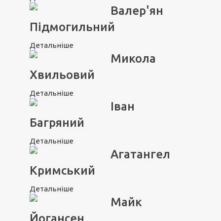
Валер'ян
Підмогильний
Детальніше
Микола
Хвильовий
Детальніше
Іван
Багряний
Детальніше
Агатангел
Кримський
Детальніше
Майк
Йогансен