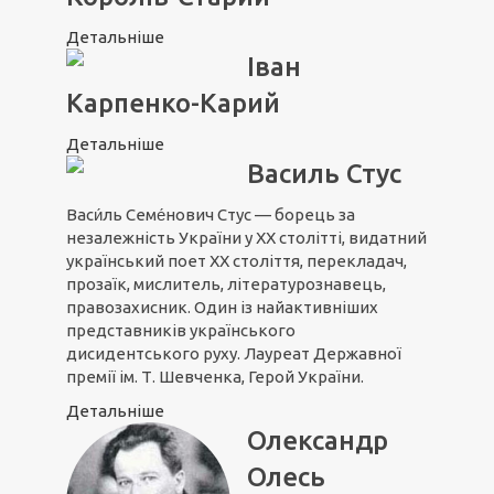
Детальніше
Іван
Карпенко-Карий
Детальніше
Василь Стус
Васи́ль Семе́нович Стус — борець за
незалежність України у XX столітті, видатний
український поет XX століття, перекладач,
прозаїк, мислитель, літературознавець,
правозахисник. Один із найактивніших
представників українського
дисидентського руху. Лауреат Державної
премії ім. Т. Шевченка, Герой України.
Детальніше
Олександр
Олесь