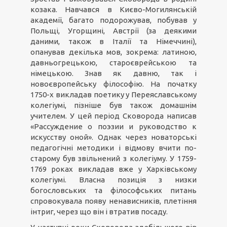
козака. Навчався в Києво-Могилянській
академії, багато подорожував, побував у
Польщі, Угорщині, Австрії (за деякими
даними, також в Італії та Німеччині),
опанував декілька мов, зокрема: латиною,
давньогрецькою, староєврейською та
німецькою. Знав як давню, так і
новоєвропейську філософію. На початку
1750-х викладав поетику у Переяславському
колегіумі, пізніше був також домашнім
учителем. У цей період Сковорода написав
«Рассуждение о поэзии и руководство к
искусству оной». Однак через новаторські
педагогічні методики і відмову вчити по-
старому був звільнений з колегіуму. У 1759-
1769 роках викладав вже у Харківському
колегіумі. Власна позиція з низки
богословських та філософських питань
спровокувала появу ненависників, плетіння
інтриг, через що він і втратив посаду.