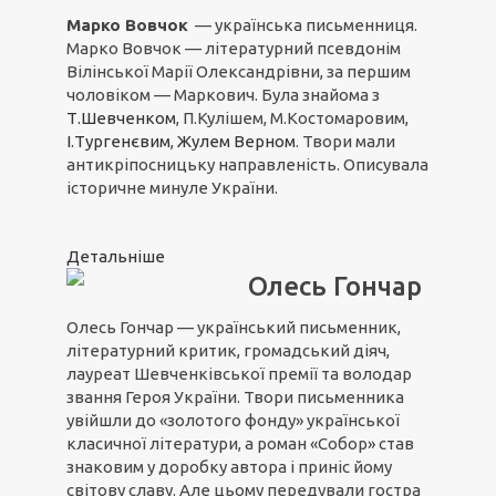
Марко Вовчок
— українська письменниця.
Марко Вовчок — літературний псевдонім
Вілінської Марії Олександрівни, за першим
чоловіком — Маркович. Була знайома з
Т.Шевченком
, П.Кулішем, М.Костомаровим,
І.Тургенєвим
,
Жулем Верном
. Твори мали
антикріпосницьку направленість. Описувала
історичне минуле України.
Детальніше
Олесь Гончар
Олесь Гончар — український письменник,
літературний критик, громадський діяч,
лауреат Шевченківської премії та володар
звання Героя України. Твори письменника
увійшли до «золотого фонду» української
класичної літератури, а роман «Собор» став
знаковим у доробку автора і приніс йому
світову славу. Але цьому передували гостра