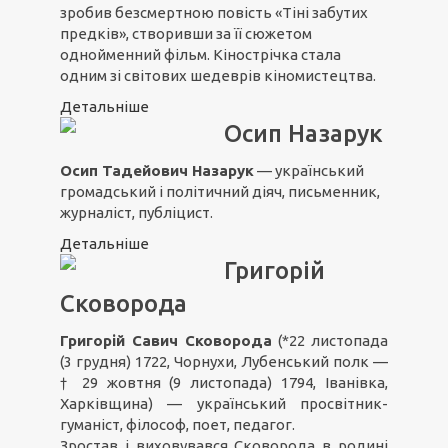
зробив безсмертною повість «Тіні забутих
предків», створивши за її сюжетом
однойменний фільм. Кінострічка стала
одним зі світових шедеврів кіномистецтва.
Детальніше
Осип Назарук
Осип Тадейович Назарук
— український
громадський і політичний діяч, письменник,
журналіст, публіцист.
Детальніше
Григорій
Сковорода
Григорій Савич Сковорода
(*22 листопада
(3 грудня) 1722, Чорнухи, Лубенський полк —
† 29 жовтня (9 листопада) 1794, Іванівка,
Харківщина) — український просвітник-
гуманіст, філософ, поет, педагог.
Зростав і виховувався Сковорода в родині