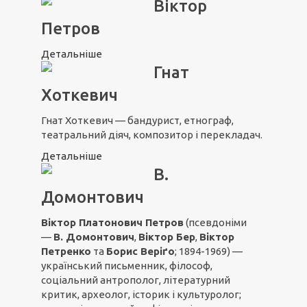
Віктор
Петров
Детальніше
Гнат
Хоткевич
Гнат Хоткевич — бандурист, етнограф,
театральний діяч, композитор і перекладач.
Детальніше
В.
Домонтович
Віктор Платонович Петров
(псевдоніми
—
В. Домонтович
,
Віктор Бер
,
Віктор
Петренко
та
Борис Веріґо
; 1894-1969) —
український письменник, філософ,
соціальний антрополог, літературний
критик, археолог, історик і культуролог;