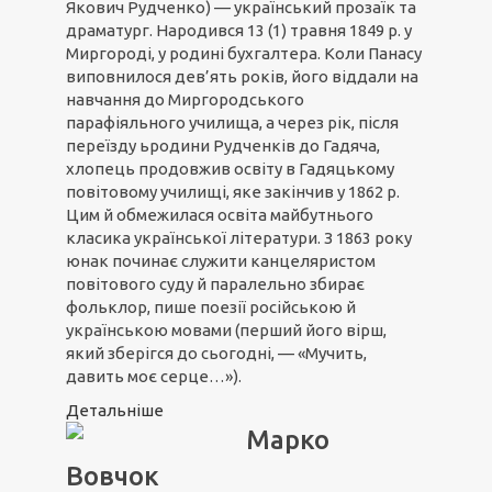
Якович Рудченко) — український прозаїк та
драматург. Народився 13 (1) травня 1849 р. у
Миргороді, у родині бухгалтера. Коли Панасу
виповнилося дев’ять років, його віддали на
навчання до Миргородського
парафіяльного училища, а через рік, після
переїзду ьродини Рудченків до Гадяча,
хлопець продовжив освіту в Гадяцькому
повітовому училищі, яке закінчив у 1862 р.
Цим й обмежилася освіта майбутнього
класика української літератури. З 1863 року
юнак починає служити канцеляристом
повітового суду й паралельно збирає
фольклор, пише поезії російською й
українською мовами (перший його вірш,
який зберігся до сьогодні, — «Мучить,
давить моє серце…»).
Детальніше
Марко
Вовчок