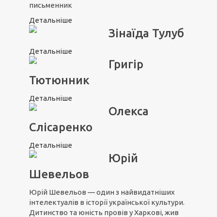
письменник
Детальніше
Зінаїда Тулуб
Детальніше
Григір
Тютюнник
Детальніше
Олекса
Слісаренко
Детальніше
Юрій
Шевельов
Юрій Шевельов — один з найвидатніших
інтелектуалів в історії української культури.
Дитинство та юність провів у Харкові, жив