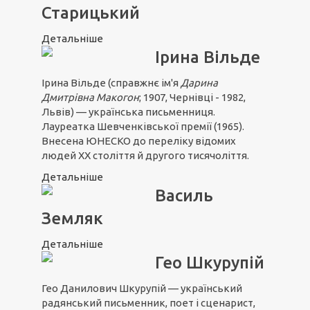
Старицький
Детальніше
Ірина Вільде
Ірина Вільде (справжнє ім'я
Дарина
Дмитрівна Макогон
; 1907, Чернівці - 1982,
Львів) — українська письменниця.
Лауреатка Шевченківської премії (1965).
Внесена ЮНЕСКО до переліку відомих
людей XX століття й другого тисячоліття.
Детальніше
Василь
Земляк
Детальніше
Гео Шкурупій
Гео Данилович Шкурупій — український
радянський письменник, поет і сценарист,