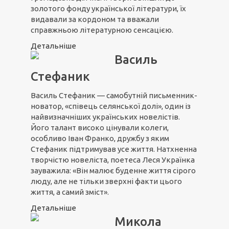
золотого фонду української літератури, їх
видавали за кордоном та вважали
справжньою літературною сенсацією.
Детальніше
Василь
Стефаник
Василь Стефаник — самобутній письменник-
новатор, «співець селянської долі», один із
найвизначніших українських новелістів.
Його талант високо цінували колеги,
особливо Іван Франко, дружбу з яким
Стефаник підтримував усе життя. Натхненна
творчістю новеліста, поетеса Леся Українка
зауважила: «Він малює буденне життя сірого
люду, але не тільки зверхні факти цього
життя, а самий зміст».
Детальніше
Микола