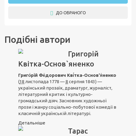
ДО ОБРАНОГО
Подібні автори
Григорій
Квітка-Основ`яненко
Григо́рій Фе́дорович Кві́тка-Основ'я́ненко
(
18
листопада 1778 —
8
серпня 1843) —
український прозаїк, драматург, журналіст,
літературний критик і культурно-
громадський діяч. Засновник художньої
прози і жанру соціально-побутової комедії в
класичній українській літературі.
Детальніше
Тарас