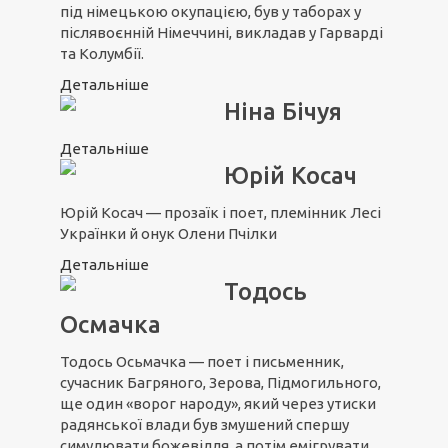
під німецькою окупацією, був у таборах у
післявоєнній Німеччині, викладав у Гарварді
та Колумбії.
Детальніше
Ніна Бічуя
Детальніше
Юрій Косач
Юрій Косач — прозаїк і поет, племінник Лесі
Українки й онук Олени Пчілки
Детальніше
Тодось
Осмачка
Тодось Осьмачка — поет і письменник,
сучасник Багряного, Зерова, Підмогильного,
ще один «ворог народу», який через утиски
радянської влади був змушений спершу
симулювати божевілля, а потім емігрувати.