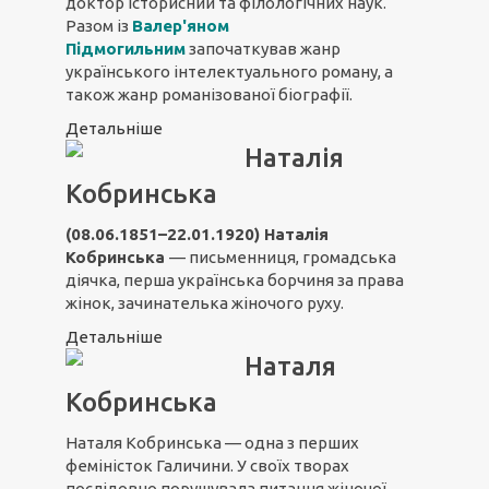
доктор історисний та філологічних наук.
Разом із
Валер'яном
Підмогильним
започаткував жанр
українського інтелектуального роману, а
також жанр романізованої біографії.
Детальніше
Наталія
Кобринська
(08.06.1851–22.01.1920)
Наталія
Кобринська
— письменниця, громадська
діячка, перша українська борчиня за права
жінок, зачинателька жіночого руху.
Детальніше
Наталя
Кобринська
Наталя Кобринська — одна з перших
феміністок Галичини. У своїх творах
послідовно порушувала питання жіночої