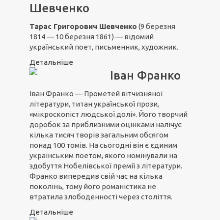
Шевченко
Тарас Григорович Шевченко
(9 березня
1814 — 10 березня 1861) — відомий
український поет, письменник, художник.
Детальніше
Іван Франко
Іван Франко — Прометей вітчизняної
літератури, титан української прози,
«мікроскопіст людської долі». Його творчий
доробок за приблизними оцінками налічує
кілька тисяч творів загальним обсягом
понад 100 томів. На сьогодні він є єдиним
українським поетом, якого номінували на
здобуття Нобелівської премії з літератури.
Франко випередив свій час на кілька
поколінь, тому його романістика не
втратила злободенності через століття.
Детальніше