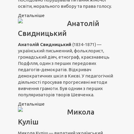
освіти, морального вибору та права голосу.
Детальніше
Анатолій
Свидницький
Анатолій Свидницький
(1834-1871) —
український письменний, фольклорист,
громадський діяч, етнограф, краєзнавець
Подфлля, один з перших передових
педагогів-демократів. Відкривач
демократичних шкіл в Києві. У педагогічній
діяльності просував прогресивні методи
вивчення грамоти. Був одним з перших
популяризаторів творів Шевченка.
Детальніше
Микола
Куліш
Микола Куліш
— видатний український