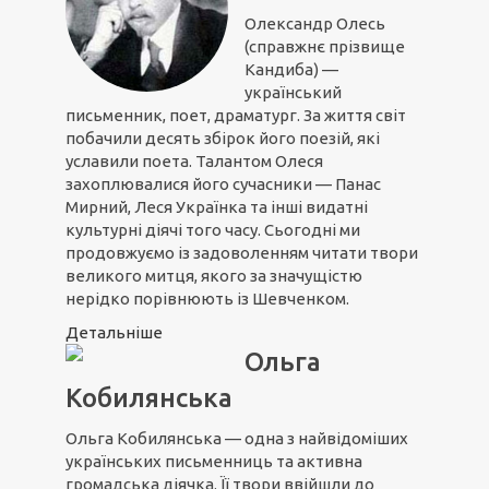
Олександр Олесь
(справжнє прізвище
Кандиба) —
український
письменник, поет, драматург. За життя світ
побачили десять збірок його поезій, які
уславили поета. Талантом Олеся
захоплювалися його сучасники — Панас
Мирний, Леся Українка та інші видатні
культурні діячі того часу. Сьогодні ми
продовжуємо із задоволенням читати твори
великого митця, якого за значущістю
нерідко порівнюють із Шевченком.
Детальніше
Ольга
Кобилянська
Ольга Кобилянська — одна з найвідоміших
українських письменниць та активна
громадська діячка. Її твори ввійшли до