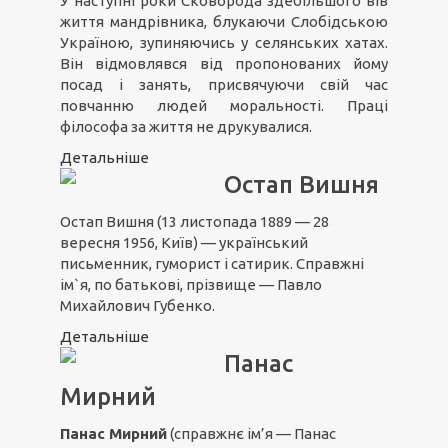
У наступні роки Сковорода здебільшого вів
життя мандрівника, блукаючи Слобідською
Україною, зупиняючись у селянських хатах.
Він відмовлявся від пропонованих йому
посад і занять, присвячуючи свій час
повчанню людей моральності. Праці
філософа за життя не друкувалися.
Детальніше
Остап Вишня
Остап Вишня (13 листопада 1889 — 28
вересня 1956, Київ) — український
письменник, гуморист і сатирик. Справжні
ім`я, по батькові, прізвище — Павло
Михайлович Губенко.
Детальніше
Панас
Мирний
Панас Мирний
(справжнє ім’я — Панас